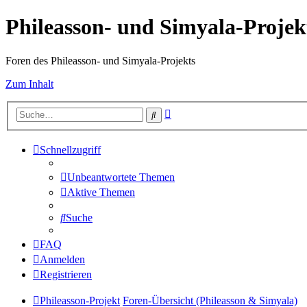
Phileasson- und Simyala-Projek
Foren des Phileasson- und Simyala-Projekts
Zum Inhalt
Erweiterte
Suche
Suche
Schnellzugriff
Unbeantwortete Themen
Aktive Themen
Suche
FAQ
Anmelden
Registrieren
Phileasson-Projekt
Foren-Übersicht (Phileasson & Simyala)