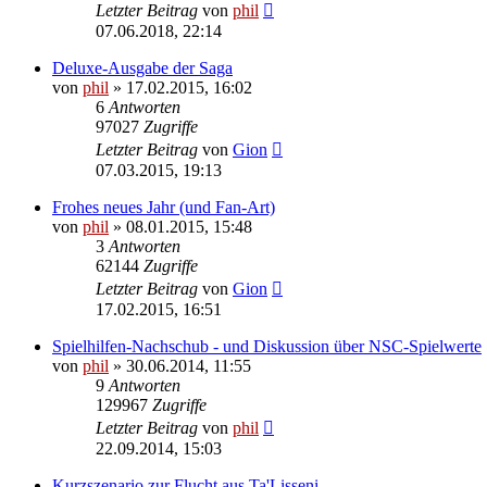
Letzter Beitrag
von
phil
07.06.2018, 22:14
Deluxe-Ausgabe der Saga
von
phil
» 17.02.2015, 16:02
6
Antworten
97027
Zugriffe
Letzter Beitrag
von
Gion
07.03.2015, 19:13
Frohes neues Jahr (und Fan-Art)
von
phil
» 08.01.2015, 15:48
3
Antworten
62144
Zugriffe
Letzter Beitrag
von
Gion
17.02.2015, 16:51
Spielhilfen-Nachschub - und Diskussion über NSC-Spielwerte
von
phil
» 30.06.2014, 11:55
9
Antworten
129967
Zugriffe
Letzter Beitrag
von
phil
22.09.2014, 15:03
Kurzszenario zur Flucht aus Ta'Lisseni