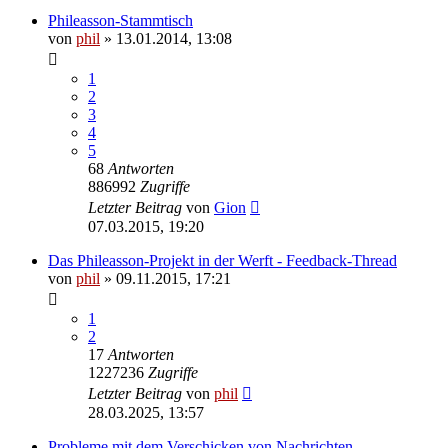
Phileasson-Stammtisch
von
phil
» 13.01.2014, 13:08
1
2
3
4
5
68
Antworten
886992
Zugriffe
Letzter Beitrag
von
Gion
07.03.2015, 19:20
Das Phileasson-Projekt in der Werft - Feedback-Thread
von
phil
» 09.11.2015, 17:21
1
2
17
Antworten
1227236
Zugriffe
Letzter Beitrag
von
phil
28.03.2025, 13:57
Probleme mit dem Verschicken von Nachrichten