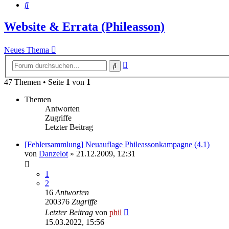
Suche
Website & Errata (Phileasson)
Neues Thema
Erweiterte
Suche
Suche
47 Themen • Seite
1
von
1
Themen
Antworten
Zugriffe
Letzter Beitrag
[Fehlersammlung] Neuauflage Phileassonkampagne (4.1)
von
Danzelot
» 21.12.2009, 12:31
1
2
16
Antworten
200376
Zugriffe
Letzter Beitrag
von
phil
15.03.2022, 15:56