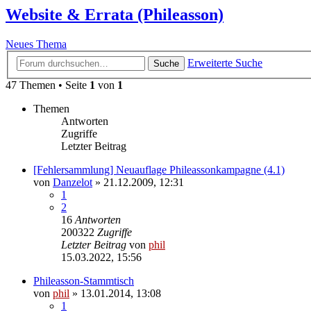
Website & Errata (Phileasson)
Neues Thema
Erweiterte Suche
Suche
47 Themen • Seite
1
von
1
Themen
Antworten
Zugriffe
Letzter Beitrag
[Fehlersammlung] Neuauflage Phileassonkampagne (4.1)
von
Danzelot
» 21.12.2009, 12:31
1
2
16
Antworten
200322
Zugriffe
Letzter Beitrag
von
phil
15.03.2022, 15:56
Phileasson-Stammtisch
von
phil
» 13.01.2014, 13:08
1