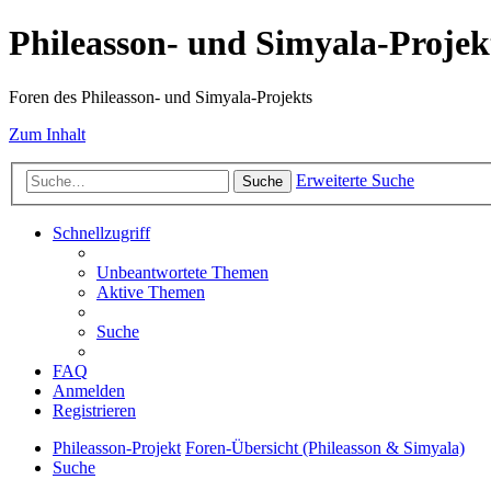
Phileasson- und Simyala-Projek
Foren des Phileasson- und Simyala-Projekts
Zum Inhalt
Erweiterte Suche
Suche
Schnellzugriff
Unbeantwortete Themen
Aktive Themen
Suche
FAQ
Anmelden
Registrieren
Phileasson-Projekt
Foren-Übersicht (Phileasson & Simyala)
Suche