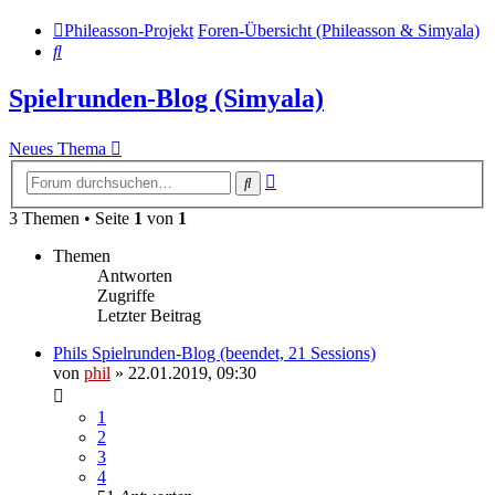
Phileasson-Projekt
Foren-Übersicht (Phileasson & Simyala)
Suche
Spielrunden-Blog (Simyala)
Neues Thema
Erweiterte
Suche
Suche
3 Themen • Seite
1
von
1
Themen
Antworten
Zugriffe
Letzter Beitrag
Phils Spielrunden-Blog (beendet, 21 Sessions)
von
phil
» 22.01.2019, 09:30
1
2
3
4