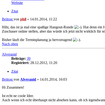
Website
Zitat
Beitrag
von
phil
»
14.01.2014, 11:22
Hihi, das ist ja mal eine spaßige Hangout-Runde
. Hat denn ein
Zuschauer online stellen, aber das würde ich jetzt nicht wirklich für nö
Bisher läuft die Terminplanung ja hervorragend
.
Nach oben
Alveranid
Beiträge:
39
Registriert:
28.12.2012, 11:20
Zitat
Beitrag
von
Alveranid
»
14.01.2014, 16:03
Hi Zusammen!
Ist echt ne coole Idee.
Auch wenn ich echt überhaupt nicht absehen kann, ob ich irgendwann m