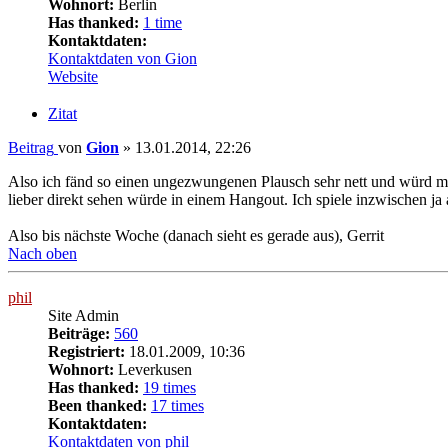
Wohnort:
Berlin
Has thanked:
1 time
Kontaktdaten:
Kontaktdaten von Gion
Website
Zitat
Beitrag
von
Gion
»
13.01.2014, 22:26
Also ich fänd so einen ungezwungenen Plausch sehr nett und würd mic
lieber direkt sehen würde in einem Hangout. Ich spiele inzwischen j
Also bis nächste Woche (danach sieht es gerade aus), Gerrit
Nach oben
phil
Site Admin
Beiträge:
560
Registriert:
18.01.2009, 10:36
Wohnort:
Leverkusen
Has thanked:
19 times
Been thanked:
17 times
Kontaktdaten:
Kontaktdaten von phil