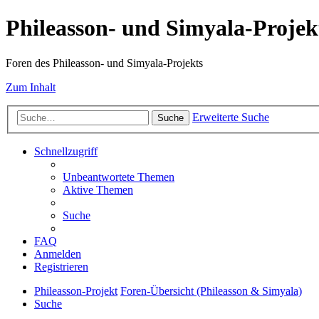
Phileasson- und Simyala-Projek
Foren des Phileasson- und Simyala-Projekts
Zum Inhalt
Erweiterte Suche
Suche
Schnellzugriff
Unbeantwortete Themen
Aktive Themen
Suche
FAQ
Anmelden
Registrieren
Phileasson-Projekt
Foren-Übersicht (Phileasson & Simyala)
Suche