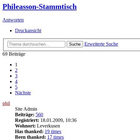
Phileasson-Stammtisch
Antworten
Druckansicht
Erweiterte Suche
Suche
69 Beiträge
1
2
3
4
5
Nächste
phil
Site Admin
Beiträge:
560
Registriert:
18.01.2009, 10:36
Wohnort:
Leverkusen
Has thanked:
19 times
Been thanked:
17 times