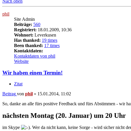
Nach oben
phil
Site Admin
Beiträge:
560
Registriert:
18.01.2009, 10:36
Wohnort:
Leverkusen
Has thanked:
19 times
Been thanked:
17 times
Kontaktdaten:
Kontaktdaten von phil
Website
Wir haben einen Termin!
Zitat
Beitrag
von
phil
»
15.01.2014, 11:02
So, danke an alle fürs positive Feedback und fürs Abstimmen - wir ha
nächsten Montag (20. Januar) um 20 Uhr
im Skype
. Wer da nicht kann, keine Sorge - wird sicher nicht 