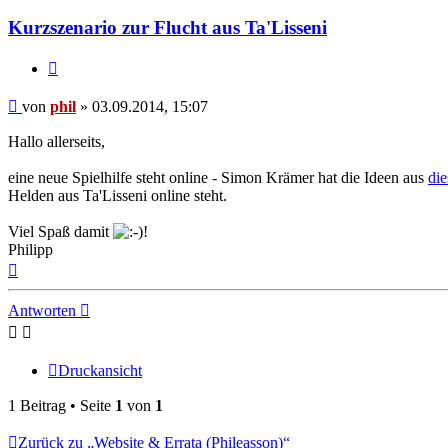
phil
Kurzszenario zur Flucht aus Ta'Lisseni
Zitat
Beitrag
von
phil
»
03.09.2014, 15:07
Hallo allerseits,
eine neue Spielhilfe steht online - Simon Krämer hat die Ideen aus
di
Helden aus Ta'Lisseni online steht.
Viel Spaß damit
!
Philipp
Nach
oben
Antworten
Druckansicht
1 Beitrag • Seite
1
von
1
Zurück zu „Website & Errata (Phileasson)“