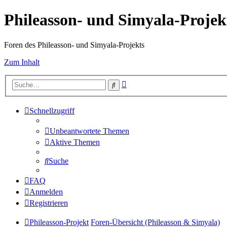
Phileasson- und Simyala-Projek
Foren des Phileasson- und Simyala-Projekts
Zum Inhalt
Erweiterte
Suche
Suche
Schnellzugriff
Unbeantwortete Themen
Aktive Themen
Suche
FAQ
Anmelden
Registrieren
Phileasson-Projekt
Foren-Übersicht (Phileasson & Simyala)