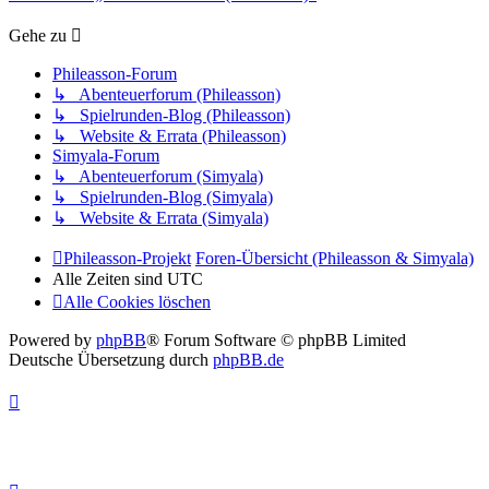
Gehe zu
Phileasson-Forum
↳ Abenteuerforum (Phileasson)
↳ Spielrunden-Blog (Phileasson)
↳ Website & Errata (Phileasson)
Simyala-Forum
↳ Abenteuerforum (Simyala)
↳ Spielrunden-Blog (Simyala)
↳ Website & Errata (Simyala)
Phileasson-Projekt
Foren-Übersicht (Phileasson & Simyala)
Alle Zeiten sind
UTC
Alle Cookies löschen
Powered by
phpBB
® Forum Software © phpBB Limited
Deutsche Übersetzung durch
phpBB.de