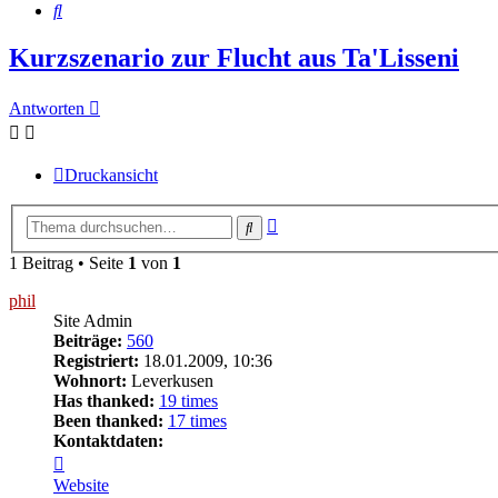
Suche
Kurzszenario zur Flucht aus Ta'Lisseni
Antworten
Druckansicht
Erweiterte
Suche
Suche
1 Beitrag • Seite
1
von
1
phil
Site Admin
Beiträge:
560
Registriert:
18.01.2009, 10:36
Wohnort:
Leverkusen
Has thanked:
19 times
Been thanked:
17 times
Kontaktdaten:
Kontaktdaten
von
Website