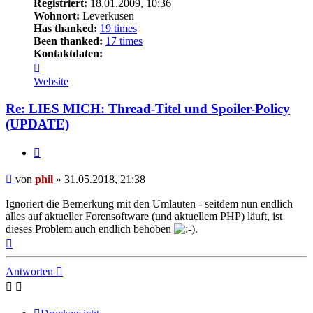
Registriert:
18.01.2009, 10:36
Wohnort:
Leverkusen
Has thanked:
19 times
Been thanked:
17 times
Kontaktdaten:
Kontaktdaten
von
Website
phil
Re: LIES MICH: Thread-Titel und Spoiler-Policy
(UPDATE)
Zitat
Beitrag
von
phil
»
31.05.2018, 21:38
Ignoriert die Bemerkung mit den Umlauten - seitdem nun endlich
alles auf aktueller Forensoftware (und aktuellem PHP) läuft, ist
dieses Problem auch endlich behoben
.
Nach
oben
Antworten