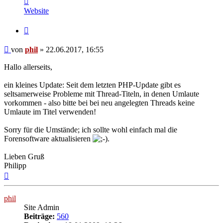
von
Website
phil
Zitat
Beitrag
von
phil
»
22.06.2017, 16:55
Hallo allerseits,
ein kleines Update: Seit dem letzten PHP-Update gibt es
seltsamerweise Probleme mit Thread-Titeln, in denen Umlaute
vorkommen - also bitte bei bei neu angelegten Threads keine
Umlaute im Titel verwenden!
Sorry für die Umstände; ich sollte wohl einfach mal die
Forensoftware aktualisieren
.
Lieben Gruß
Philipp
Nach
oben
phil
Site Admin
Beiträge:
560