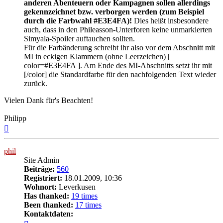
anderen Abenteuern oder Kampagnen sollen allerdings
gekennzeichnet bzw. verborgen werden (zum Beispiel
durch die Farbwahl #E3E4FA)!
Dies heißt insbesondere
auch, dass in den Phileasson-Unterforen keine unmarkierten
Simyala-Spoiler auftauchen sollten.
Für die Farbänderung schreibt ihr also vor dem Abschnitt mit
MI in eckigen Klammern (ohne Leerzeichen) [
color=#E3E4FA ]. Am Ende des MI-Abschnitts setzt ihr mit
[/color] die Standardfarbe für den nachfolgenden Text wieder
zurück.
Vielen Dank für's Beachten!
Philipp
Nach
oben
phil
Site Admin
Beiträge:
560
Registriert:
18.01.2009, 10:36
Wohnort:
Leverkusen
Has thanked:
19 times
Been thanked:
17 times
Kontaktdaten:
Kontaktdaten