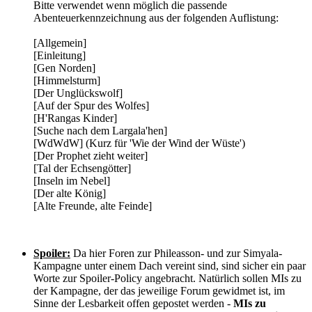
Bitte verwendet wenn möglich die passende
Abenteuerkennzeichnung aus der folgenden Auflistung:
[Allgemein]
[Einleitung]
[Gen Norden]
[Himmelsturm]
[Der Unglückswolf]
[Auf der Spur des Wolfes]
[H'Rangas Kinder]
[Suche nach dem Largala'hen]
[WdWdW] (Kurz für 'Wie der Wind der Wüste')
[Der Prophet zieht weiter]
[Tal der Echsengötter]
[Inseln im Nebel]
[Der alte König]
[Alte Freunde, alte Feinde]
Spoiler:
Da hier Foren zur Phileasson- und zur Simyala-
Kampagne unter einem Dach vereint sind, sind sicher ein paar
Worte zur Spoiler-Policy angebracht. Natürlich sollen MIs zu
der Kampagne, der das jeweilige Forum gewidmet ist, im
Sinne der Lesbarkeit offen gepostet werden -
MIs zu