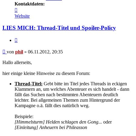
Kontaktdaten:
Kontaktdaten
von
Website
phil
LIES MICH: Thread-Titel und Spoiler-Policy
Zitat
Beitrag
von
phil
»
06.11.2012, 20:35
Hallo allerseits,
hier einige kleine Hinweise zu diesem Forum:
Thread-Titel:
Gebt bitte im Titel jedes Threads in eckigen
Klammern an, um welches Abenteuer es sich handelt - dann
fällt das Suchen nach bestimmten Abenteuern deutlich
leichter. Bei allgemeinen Themen zum Hintergrund der
Kampagne o.ä. fällt dies natürlich weg.
Beispiele:
[Himmelsturm] Helden schlagen den Gong...
oder
[Einleitung] Anheuern bei Phileasson