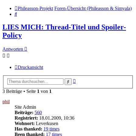
Phileasson-Projekt
Foren-Übersicht (Phileasson & Simyala)
Suche
LIES MICH: Thread-Titel und Spoiler-
Policy
Antworten
Druckansicht
Erweiterte
Suche
Suche
3 Beiträge • Seite
1
von
1
phil
Site Admin
Beiträge:
560
Registriert:
18.01.2009, 10:36
Wohnort:
Leverkusen
Has thanked:
19 times
Been thanked:
17 times