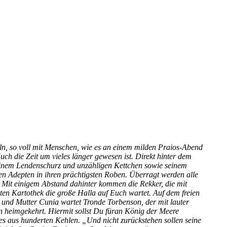
eln, so voll mit Menschen, wie es an einem milden Praios-Abend
ch die Zeit um vieles länger gewesen ist. Direkt hinter dem
t einem Lendenschurz und unzähligen Kettchen sowie seinem
en Adepten in ihren prächtigsten Roben. Überragt werden alle
 Mit einigem Abstand dahinter kommen die Rekker, die mit
mten Kartothek die große Halla auf Euch wartet. Auf dem freien
 und Mutter Cunia wartet Tronde Torbenson, der mit lauter
n heimgekehrt. Hiermit sollst Du füran König der Meere
es aus hunderten Kehlen. „Und nicht zurückstehen sollen seine