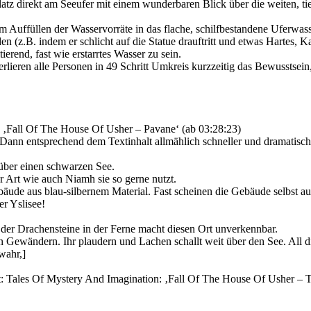
latz direkt am Seeufer mit einem wunderbaren Blick über die weiten, ti
Auffüllen der Wasservorräte in das flache, schilfbestandene Uferwasse
en (z.B. indem er schlicht auf die Statue drauftritt und etwas Hartes, K
ierend, fast wie erstarrtes Wasser zu sein.
eren alle Personen in 49 Schritt Umkreis kurzzeitig das Bewusstsein, 
: ‚Fall Of The House Of Usher – Pavane‘ (ab 03:28:23)
 Dann entsprechend dem Textinhalt allmählich schneller und dramatisc
 über einen schwarzen See.
 Art wie auch Niamh sie so gerne nutzt.
ebäude aus blau-silbernem Material. Fast scheinen die Gebäude selbst a
r Yslisee!
te der Drachensteine in der Ferne macht diesen Ort unverkennbar.
 Gewändern. Ihr plaudern und Lachen schallt weit über den See. All die
wahr,]
t: Tales Of Mystery And Imagination: ‚Fall Of The House Of Usher – T