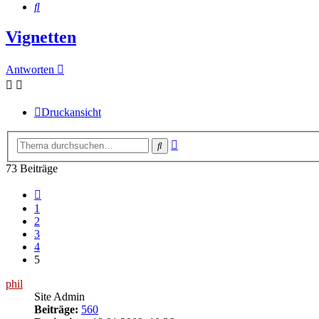
Suche
Vignetten
Antworten
Druckansicht
Erweiterte
Suche
Suche
73 Beiträge
Vorherige
1
2
3
4
5
phil
Site Admin
Beiträge:
560