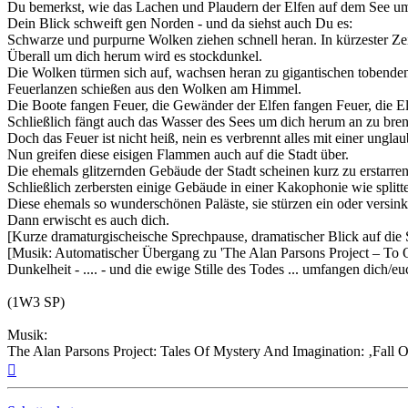
Du bemerkst, wie das Lachen und Plaudern der Elfen auf dem See um d
Dein Blick schweift gen Norden - und da siehst auch Du es:
Schwarze und purpurne Wolken ziehen schnell heran. In kürzester Z
Überall um dich herum wird es stockdunkel.
Die Wolken türmen sich auf, wachsen heran zu gigantischen tobend
Feuerlanzen schießen aus den Wolken am Himmel.
Die Boote fangen Feuer, die Gewänder der Elfen fangen Feuer, die El
Schließlich fängt auch das Wasser des Sees um dich herum an zu bre
Doch das Feuer ist nicht heiß, nein es verbrennt alles mit einer unglau
Nun greifen diese eisigen Flammen auch auf die Stadt über.
Die ehemals glitzernden Gebäude der Stadt scheinen kurz zu erstarren
Schließlich zerbersten einige Gebäude in einer Kakophonie wie splitt
Diese ehemals so wunderschönen Paläste, sie stürzen ein oder versin
Dann erwischt es auch dich.
[Kurze dramaturgischeische Sprechpause, dramatischer Blick auf die 
[Musik: Automatischer Übergang zu 'The Alan Parsons Project – To O
Dunkelheit - .... - und die ewige Stille des Todes ... umfangen dich/eu
(1W3 SP)
Musik:
The Alan Parsons Project: Tales Of Mystery And Imagination: ‚Fall 
Nach
oben