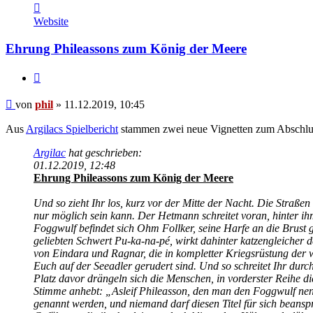
Kontaktdaten
von
Website
phil
Ehrung Phileassons zum König der Meere
Zitat
Beitrag
von
phil
»
11.12.2019, 10:45
Aus
Argilacs Spielbericht
stammen zwei neue Vignetten zum Abschlus
Argilac
hat geschrieben:
01.12.2019, 12:48
Ehrung Phileassons zum König der Meere
Und so zieht Ihr los, kurz vor der Mitte der Nacht. Die Straß
nur möglich sein kann. Der Hetmann schreitet voran, hinter ih
Foggwulf befindet sich Ohm Follker, seine Harfe an die Brust 
geliebten Schwert Pu-ka-na-pé, wirkt dahinter katzengleicher 
von Eindara und Ragnar, die in kompletter Kriegsrüstung der 
Euch auf der Seeadler gerudert sind. Und so schreitet Ihr durc
Platz davor drängeln sich die Menschen, in vorderster Reihe 
Stimme anhebt: „Asleif Phileasson, den man den Foggwulf nenn
genannt werden, und niemand darf diesen Titel für sich beansp