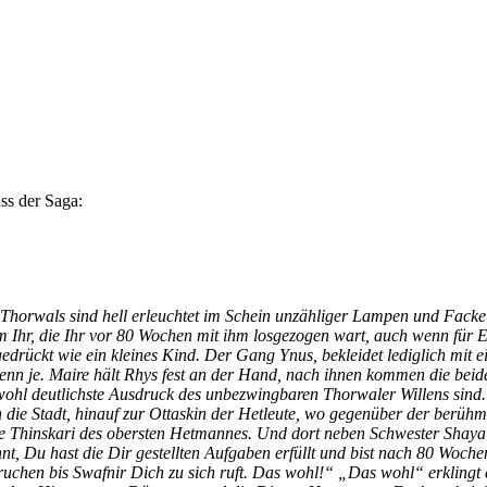
s der Saga:
en Thorwals sind hell erleuchtet im Schein unzähliger Lampen und Fack
m Ihr, die Ihr vor 80 Wochen mit ihm losgezogen wart, auch wenn für Eu
gedrückt wie ein kleines Kind. Der Gang Ynus, bekleidet lediglich mi
denn je. Maire hält Rhys fest an der Hand, nach ihnen kommen die beid
wohl deutlichste Ausdruck des unbezwingbaren Thorwaler Willens sind.
h die Stadt, hinauf zur Ottaskin der Hetleute, wo gegenüber der berüh
die Thinskari des obersten Hetmannes. Und dort neben Schwester Shaya
t, Du hast die Dir gestellten Aufgaben erfüllt und bist nach 80 Woche
ruchen bis Swafnir Dich zu sich ruft. Das wohl!“ „Das wohl“ erklingt 