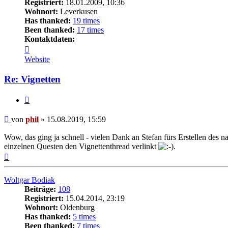
Registriert:
18.01.2009, 10:36
Wohnort:
Leverkusen
Has thanked:
19 times
Been thanked:
17 times
Kontaktdaten:
Kontaktdaten
von
Website
phil
Re: Vignetten
Zitat
Beitrag
von
phil
»
15.08.2019, 15:59
Wow, das ging ja schnell - vielen Dank an Stefan fürs Erstellen des n
einzelnen Questen den Vignettenthread verlinkt
.
Nach
oben
Woltgar Bodiak
Beiträge:
108
Registriert:
15.04.2014, 23:19
Wohnort:
Oldenburg
Has thanked:
5 times
Been thanked:
7 times