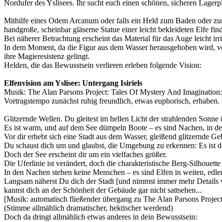
Nordufer des Yslisees. Ihr sucht euch einen schönen, sicheren Lagerp
Mithilfe eines Odem Arcanum oder falls ein Held zum Baden oder zum 
handgroße, scheinbar gläserne Statue einer leicht bekleideten Elfe find
Bei näherer Betrachtung erscheint das Material für das Auge leicht irrit
In dem Moment, da die Figur aus dem Wasser herausgehoben wird, verli
ihre Magieresistenz gelingt.
Helden, die das Bewusstsein verlieren erleben folgende Vision:
Elfenvision am Yslisee: Untergang Isiriels
Musik: The Alan Parsons Project: Tales Of Mystery And Imagination
Vortragstempo zunächst ruhig freundlich, etwas euphorisch, erhaben.
Glitzernde Wellen. Du gleitest im hellen Licht der strahlenden Sonne
Es ist warm, und auf dem See dümpeln Boote – es sind Nachen, in der
Vor dir erhebt sich eine Stadt aus dem Wasser, gleißend glitzernde G
Du schaust dich um und glaubst, die Umgebung zu erkennen: Es ist de
Doch der See erscheint dir um ein vielfaches größer.
Die Uferlinie ist verändert, doch die charakteristische Berg-Silhouet
In den Nachen stehen keine Menschen – es sind Elfen in weiten, edlen
Langsam näherst Du dich der Stadt [und nimmst immer mehr Details 
kannst dich an der Schönheit der Gebäude gar nicht sattsehen...
[Musik: automatisch fließender übergang zu The Alan Parsons Projec
(Stimme allmählich dramatischer, hektischer werdend)
Doch da dringt allmählich etwas anderes in dein Bewusstsein: