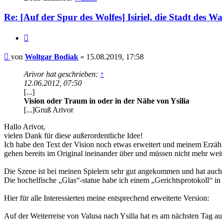
Re: [Auf der Spur des Wolfes] Isiriel, die Stadt des Wa
Zitat
Beitrag
von
Woltgar Bodiak
»
15.08.2019, 17:58
Arivor hat geschrieben:
↑
12.06.2012, 07:50
[...]
Vision oder Traum in oder in der Nähe von Ysilia
[...]Gruß Arivor
Hallo Arivor,
vielen Dank für diese außerordentliche Idee!
Ich habe den Text der Vision noch etwas erweitert und meinem Erzähl
gehen bereits im Original ineinander über und müssen nicht mehr wei
Die Szene ist bei meinen Spielern sehr gut angekommen und hat auch
Die hochelfische „Glas“-statue habe ich einem „Gerichtsprotokoll“ in
Hier für alle Interessierten meine entsprechend erweiterte Version:
Auf der Weiterreise von Valusa nach Ysilia hat es am nächsten Tag au