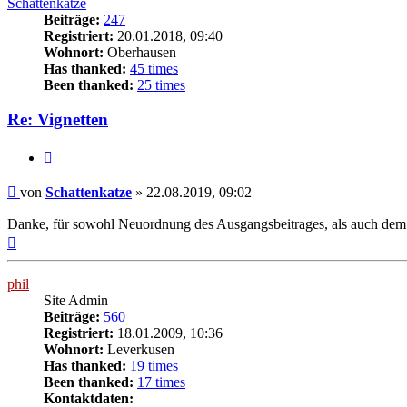
Schattenkatze
Beiträge:
247
Registriert:
20.01.2018, 09:40
Wohnort:
Oberhausen
Has thanked:
45 times
Been thanked:
25 times
Re: Vignetten
Zitat
Beitrag
von
Schattenkatze
»
22.08.2019, 09:02
Danke, für sowohl Neuordnung des Ausgangsbeitrages, als auch dem erw
Nach
oben
phil
Site Admin
Beiträge:
560
Registriert:
18.01.2009, 10:36
Wohnort:
Leverkusen
Has thanked:
19 times
Been thanked:
17 times
Kontaktdaten: