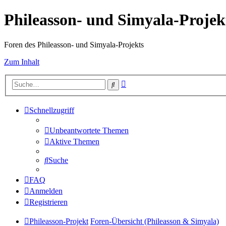
Phileasson- und Simyala-Projek
Foren des Phileasson- und Simyala-Projekts
Zum Inhalt
Erweiterte
Suche
Suche
Schnellzugriff
Unbeantwortete Themen
Aktive Themen
Suche
FAQ
Anmelden
Registrieren
Phileasson-Projekt
Foren-Übersicht (Phileasson & Simyala)