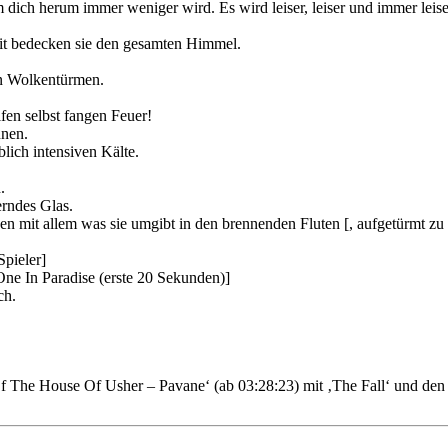
ich herum immer weniger wird. Es wird leiser, leiser und immer leiser
eit bedecken sie den gesamten Himmel.
en Wolkentürmen.
fen selbst fangen Feuer!
nnen.
blich intensiven Kälte.
.
erndes Glas.
ken mit allem was sie umgibt in den brennenden Fluten [, aufgetürmt z
Spieler]
ne In Paradise (erste 20 Sekunden)]
ch.
Of The House Of Usher – Pavane‘ (ab 03:28:23) mit ‚The Fall‘ und den