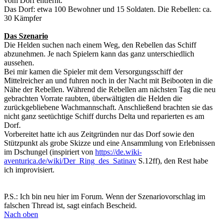
vom Dorf entfernt.
Das Dorf: etwa 100 Bewohner und 15 Soldaten. Die Rebellen: ca.
30 Kämpfer
Das Szenario
Die Helden suchen nach einem Weg, den Rebellen das Schiff
abzunehmen. Je nach Spielern kann das ganz unterschiedlich
aussehen.
Bei mir kamen die Spieler mit dem Versorgungsschiff der
Mittelreicher an und fuhren noch in der Nacht mit Beibooten in die
Nähe der Rebellen. Während die Rebellen am nächsten Tag die neu
gebrachten Vorrate raubten, überwältigten die Helden die
zurückgebliebene Wachmannschaft. Anschließend brachten sie das
nicht ganz seetüchtige Schiff durchs Delta und reparierten es am
Dorf.
Vorbereitet hatte ich aus Zeitgründen nur das Dorf sowie den
Stützpunkt als grobe Skizze und eine Ansammlung von Erlebnissen
im Dschungel (inspiriert von
https://de.wiki-
aventurica.de/wiki/Der_Ring_des_Satinav
S.12ff), den Rest habe
ich improvisiert.
P.S.: Ich bin neu hier im Forum. Wenn der Szenariovorschlag im
falschen Thread ist, sagt einfach Bescheid.
Nach oben