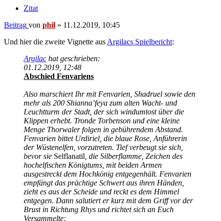
Zitat
Beitrag
von
phil
»
11.12.2019, 10:45
Und hier die zweite Vignette aus
Argilacs Spielbericht
:
Argilac
hat geschrieben:
01.12.2019, 12:48
Abschied Fenvariens
Also marschiert Ihr mit Fenvarien, Shadruel sowie den
mehr als 200 Shianna’feya zum alten Wacht- und
Leuchtturm der Stadt, der sich windumtost über die
Klippen erhebt. Tronde Torbenson und eine kleine
Menge Thorwaler folgen in gebührendem Abstand.
Fenvarien bittet Urdiriel, die blaue Rose, Anführerin
der Wüstenelfen, vorzutreten. Tief verbeugt sie sich,
bevor sie
Selflanatil
, die Silberflamme, Zeichen des
hochelfischen Königtums, mit beiden Armen
ausgestreckt dem Hochkönig entgegenhält. Fenvarien
empfängt das prächtige Schwert aus ihren Händen,
zieht es aus der Scheide und reckt es dem Himmel
entgegen. Dann salutiert er kurz mit dem Griff vor der
Brust in Richtung Rhys und richtet sich an Euch
Versammelte: