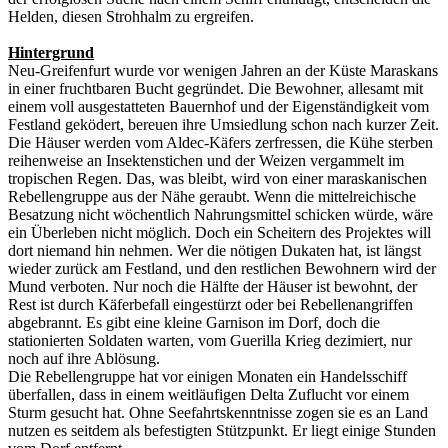
Helden, diesen Strohhalm zu ergreifen.
Hintergrund
Neu-Greifenfurt wurde vor wenigen Jahren an der Küste Maraskans
in einer fruchtbaren Bucht gegründet. Die Bewohner, allesamt mit
einem voll ausgestatteten Bauernhof und der Eigenständigkeit vom
Festland geködert, bereuen ihre Umsiedlung schon nach kurzer Zeit.
Die Häuser werden vom Aldec-Käfers zerfressen, die Kühe sterben
reihenweise an Insektenstichen und der Weizen vergammelt im
tropischen Regen. Das, was bleibt, wird von einer maraskanischen
Rebellengruppe aus der Nähe geraubt. Wenn die mittelreichische
Besatzung nicht wöchentlich Nahrungsmittel schicken würde, wäre
ein Überleben nicht möglich. Doch ein Scheitern des Projektes will
dort niemand hin nehmen. Wer die nötigen Dukaten hat, ist längst
wieder zurück am Festland, und den restlichen Bewohnern wird der
Mund verboten. Nur noch die Hälfte der Häuser ist bewohnt, der
Rest ist durch Käferbefall eingestürzt oder bei Rebellenangriffen
abgebrannt. Es gibt eine kleine Garnison im Dorf, doch die
stationierten Soldaten warten, vom Guerilla Krieg dezimiert, nur
noch auf ihre Ablösung.
Die Rebellengruppe hat vor einigen Monaten ein Handelsschiff
überfallen, dass in einem weitläufigen Delta Zuflucht vor einem
Sturm gesucht hat. Ohne Seefahrtskenntnisse zogen sie es an Land
nutzen es seitdem als befestigten Stützpunkt. Er liegt einige Stunden