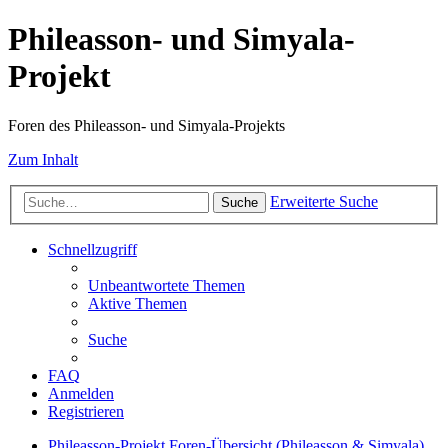
Phileasson- und Simyala-
Projekt
Foren des Phileasson- und Simyala-Projekts
Zum Inhalt
Erweiterte Suche
Suche
Schnellzugriff
Unbeantwortete Themen
Aktive Themen
Suche
FAQ
Anmelden
Registrieren
Phileasson-Projekt
Foren-Übersicht (Phileasson & Simyala)