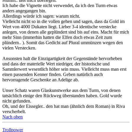
Humm.. lass mich überlegen.
Ich habe die Vignette nicht verwendet, da ich den Turm etwas
anders angegangen bin.
Allerdings würde ich sagen: warum nicht.
Vielleicht nicht so in die vollen gehen und sagen, dass da Gold im
Wert von 4000 Dukaten liegt. Lieber 3-4 identische verstecke
anlegen, von denen alle geplündert sind bis auf eins. Macht für mich
mehr Sinn (immerhin hatten die Elfen doch etwas Zeit zum
plündern.. ). Somit das Gedicht auf Plural ummünzen wegen den
vielen Verstecken.
Ansonsten halt die Einzigartigkeit der Gegenstände hervorheben
und dass der materielle Wert niedriger, der historische und
Sammlerwert wesentlich höher sein muss. Vielleicht muss man erst
einen passenden Kenner finden. Geben natürlich auch
hervorragende Geschenke an Adelige ab.
Unser Schatz waren Glaskunstwerke aus dem Turm, von denen
tatsächlich einige den Rückweg überstanden haben. Gold wurde
nicht gefunden.
Oh, und der Eissegler.. den hat man (ähnlich dem Roman) in Riva
verscherbelt.
Nach oben
Trollpower