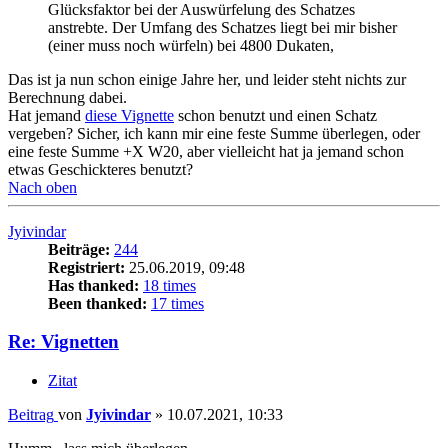
Glücksfaktor bei der Auswürfelung des Schatzes
anstrebte. Der Umfang des Schatzes liegt bei mir bisher
(einer muss noch würfeln) bei 4800 Dukaten,
Das ist ja nun schon einige Jahre her, und leider steht nichts zur
Berechnung dabei.
Hat jemand
diese Vignette
schon benutzt und einen Schatz
vergeben? Sicher, ich kann mir eine feste Summe überlegen, oder
eine feste Summe +X W20, aber vielleicht hat ja jemand schon
etwas Geschickteres benutzt?
Nach oben
Jyivindar
Beiträge:
244
Registriert:
25.06.2019, 09:48
Has thanked:
18 times
Been thanked:
17 times
Re: Vignetten
Zitat
Beitrag
von
Jyivindar
»
10.07.2021, 10:33