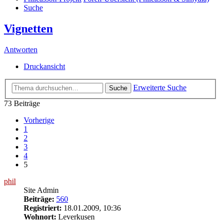
Suche
Vignetten
Antworten
Druckansicht
Erweiterte Suche
Suche
73 Beiträge
Vorherige
1
2
3
4
5
phil
Site Admin
Beiträge:
560
Registriert:
18.01.2009, 10:36
Wohnort:
Leverkusen