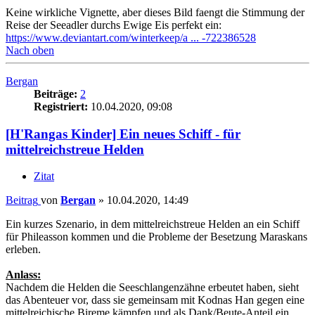
Keine wirkliche Vignette, aber dieses Bild faengt die Stimmung der
Reise der Seeadler durchs Ewige Eis perfekt ein:
https://www.deviantart.com/winterkeep/a ... -722386528
Nach oben
Bergan
Beiträge:
2
Registriert:
10.04.2020, 09:08
[H'Rangas Kinder] Ein neues Schiff - für
mittelreichstreue Helden
Zitat
Beitrag
von
Bergan
»
10.04.2020, 14:49
Ein kurzes Szenario, in dem mittelreichstreue Helden an ein Schiff
für Phileasson kommen und die Probleme der Besetzung Maraskans
erleben.
Anlass:
Nachdem die Helden die Seeschlangenzähne erbeutet haben, sieht
das Abenteuer vor, dass sie gemeinsam mit Kodnas Han gegen eine
mittelreichische Bireme kämpfen und als Dank/Beute-Anteil ein