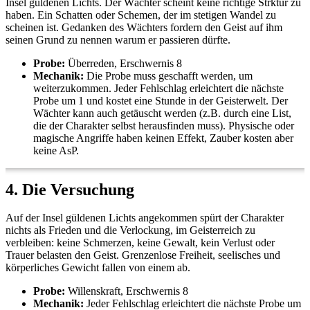
Insel güldenen Lichts. Der Wächter scheint keine richtige Strktur zu
haben. Ein Schatten oder Schemen, der im stetigen Wandel zu
scheinen ist. Gedanken des Wächters fordern den Geist auf ihm
seinen Grund zu nennen warum er passieren dürfte.
Probe:
Überreden, Erschwernis 8
Mechanik:
Die Probe muss geschafft werden, um
weiterzukommen. Jeder Fehlschlag erleichtert die nächste
Probe um 1 und kostet eine Stunde in der Geisterwelt. Der
Wächter kann auch getäuscht werden (z.B. durch eine List,
die der Charakter selbst herausfinden muss). Physische oder
magische Angriffe haben keinen Effekt, Zauber kosten aber
keine AsP.
4. Die Versuchung
Auf der Insel güldenen Lichts angekommen spürt der Charakter
nichts als Frieden und die Verlockung, im Geisterreich zu
verbleiben: keine Schmerzen, keine Gewalt, kein Verlust oder
Trauer belasten den Geist. Grenzenlose Freiheit, seelisches und
körperliches Gewicht fallen von einem ab.
Probe:
Willenskraft, Erschwernis 8
Mechanik:
Jeder Fehlschlag erleichtert die nächste Probe um