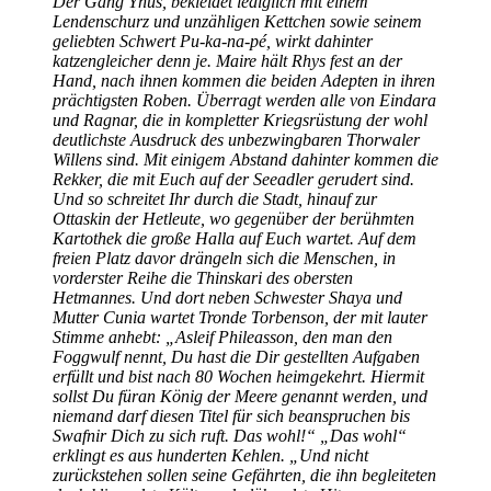
Der Gang Ynus, bekleidet lediglich mit einem
Lendenschurz und unzähligen Kettchen sowie seinem
geliebten Schwert Pu-ka-na-pé, wirkt dahinter
katzengleicher denn je. Maire hält Rhys fest an der
Hand, nach ihnen kommen die beiden Adepten in ihren
prächtigsten Roben. Überragt werden alle von Eindara
und Ragnar, die in kompletter Kriegsrüstung der wohl
deutlichste Ausdruck des unbezwingbaren Thorwaler
Willens sind. Mit einigem Abstand dahinter kommen die
Rekker, die mit Euch auf der Seeadler gerudert sind.
Und so schreitet Ihr durch die Stadt, hinauf zur
Ottaskin der Hetleute, wo gegenüber der berühmten
Kartothek die große Halla auf Euch wartet. Auf dem
freien Platz davor drängeln sich die Menschen, in
vorderster Reihe die Thinskari des obersten
Hetmannes. Und dort neben Schwester Shaya und
Mutter Cunia wartet Tronde Torbenson, der mit lauter
Stimme anhebt: „Asleif Phileasson, den man den
Foggwulf nennt, Du hast die Dir gestellten Aufgaben
erfüllt und bist nach 80 Wochen heimgekehrt. Hiermit
sollst Du füran König der Meere genannt werden, und
niemand darf diesen Titel für sich beanspruchen bis
Swafnir Dich zu sich ruft. Das wohl!“ „Das wohl“
erklingt es aus hunderten Kehlen. „Und nicht
zurückstehen sollen seine Gefährten, die ihn begleiteten