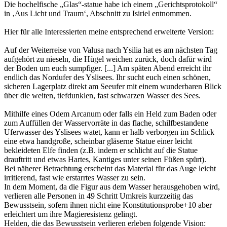
Die hochelfische „Glas“-statue habe ich einem „Gerichtsprotokoll“
in ‚Aus Licht und Traum‘, Abschnitt zu Isiriel entnommen.
Hier für alle Interessierten meine entsprechend erweiterte Version:
Auf der Weiterreise von Valusa nach Ysilia hat es am nächsten Tag
aufgehört zu nieseln, die Hügel weichen zurück, doch dafür wird
der Boden um euch sumpfiger. [...] Am späten Abend erreicht ihr
endlich das Nordufer des Yslisees. Ihr sucht euch einen schönen,
sicheren Lagerplatz direkt am Seeufer mit einem wunderbaren Blick
über die weiten, tiefdunklen, fast schwarzen Wasser des Sees.
Mithilfe eines Odem Arcanum oder falls ein Held zum Baden oder
zum Auffüllen der Wasservorräte in das flache, schilfbestandene
Uferwasser des Yslisees watet, kann er halb verborgen im Schlick
eine etwa handgroße, scheinbar gläserne Statue einer leicht
bekleideten Elfe finden (z.B. indem er schlicht auf die Statue
drauftritt und etwas Hartes, Kantiges unter seinen Füßen spürt).
Bei näherer Betrachtung erscheint das Material für das Auge leicht
irritierend, fast wie erstarrtes Wasser zu sein.
In dem Moment, da die Figur aus dem Wasser herausgehoben wird,
verlieren alle Personen in 49 Schritt Umkreis kurzzeitig das
Bewusstsein, sofern ihnen nicht eine Konstitutionsprobe+10 aber
erleichtert um ihre Magieresistenz gelingt.
Helden, die das Bewusstsein verlieren erleben folgende Vision: