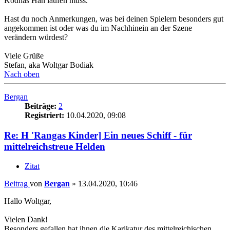
Kodnas Han laufen muss.
Hast du noch Anmerkungen, was bei deinen Spielern besonders gut
angekommen ist oder was du im Nachhinein an der Szene
verändern würdest?
Viele Grüße
Stefan, aka Woltgar Bodiak
Nach oben
Bergan
Beiträge:
2
Registriert:
10.04.2020, 09:08
Re: H 'Rangas Kinder] Ein neues Schiff - für
mittelreichstreue Helden
Zitat
Beitrag
von
Bergan
»
13.04.2020, 10:46
Hallo Woltgar,
Vielen Dank!
Besonders gefallen hat ihnen die Karikatur des mittelreichischen