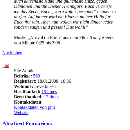
duch klirrendste Kälte und glühendste Hitze, gegen
Dämonen und die Diener Hranngars. Euch verbriefe
ich das Recht, Euch „von Swafnir gesegnet“ nennen zu
dürfen. Auf immer wird ein Platz in meiner Halla für
Euch frei sein. Aber nun wollen wir nicht länger reden,
sondern saufen und fressen! Das wohl!“
Musik: „Arrival on Earth“ aus dem Film
Transformers
,
von Minute 0;25 bis 3:06
Nach oben
phil
Site Admin
Beiträge:
560
Registriert:
18.01.2009, 10:36
Wohnort:
Leverkusen
Has thanked:
19 times
Been thanked:
17 times
Kontaktdaten:
Kontaktdaten von phil
Website
Abschied Fenvariens