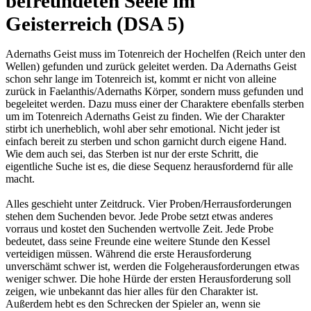
befreundeten Seele im
Geisterreich (DSA 5)
Adernaths Geist muss im Totenreich der Hochelfen (Reich unter den
Wellen) gefunden und zurück geleitet werden. Da Adernaths Geist
schon sehr lange im Totenreich ist, kommt er nicht von alleine
zurück in Faelanthis/Adernaths Körper, sondern muss gefunden und
begeleitet werden. Dazu muss einer der Charaktere ebenfalls sterben
um im Totenreich Adernaths Geist zu finden. Wie der Charakter
stirbt ich unerheblich, wohl aber sehr emotional. Nicht jeder ist
einfach bereit zu sterben und schon garnicht durch eigene Hand.
Wie dem auch sei, das Sterben ist nur der erste Schritt, die
eigentliche Suche ist es, die diese Sequenz herausfordernd für alle
macht.
Alles geschieht unter Zeitdruck. Vier Proben/Herrausforderungen
stehen dem Suchenden bevor. Jede Probe setzt etwas anderes
vorraus und kostet den Suchenden wertvolle Zeit. Jede Probe
bedeutet, dass seine Freunde eine weitere Stunde den Kessel
verteidigen müssen. Während die erste Herausforderung
unverschämt schwer ist, werden die Folgeherausforderungen etwas
weniger schwer. Die hohe Hürde der ersten Herausforderung soll
zeigen, wie unbekannt das hier alles für den Charakter ist.
Außerdem hebt es den Schrecken der Spieler an, wenn sie