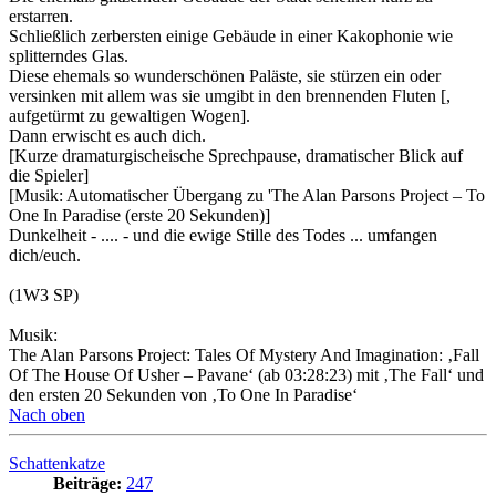
erstarren.
Schließlich zerbersten einige Gebäude in einer Kakophonie wie
splitterndes Glas.
Diese ehemals so wunderschönen Paläste, sie stürzen ein oder
versinken mit allem was sie umgibt in den brennenden Fluten [,
aufgetürmt zu gewaltigen Wogen].
Dann erwischt es auch dich.
[Kurze dramaturgischeische Sprechpause, dramatischer Blick auf
die Spieler]
[Musik: Automatischer Übergang zu 'The Alan Parsons Project – To
One In Paradise (erste 20 Sekunden)]
Dunkelheit - .... - und die ewige Stille des Todes ... umfangen
dich/euch.
(1W3 SP)
Musik:
The Alan Parsons Project: Tales Of Mystery And Imagination: ‚Fall
Of The House Of Usher – Pavane‘ (ab 03:28:23) mit ‚The Fall‘ und
den ersten 20 Sekunden von ‚To One In Paradise‘
Nach oben
Schattenkatze
Beiträge:
247