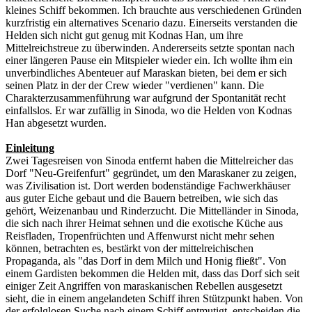
kleines Schiff bekommen. Ich brauchte aus verschiedenen Gründen
kurzfristig ein alternatives Scenario dazu. Einerseits verstanden die
Helden sich nicht gut genug mit Kodnas Han, um ihre
Mittelreichstreue zu überwinden. Andererseits setzte spontan nach
einer längeren Pause ein Mitspieler wieder ein. Ich wollte ihm ein
unverbindliches Abenteuer auf Maraskan bieten, bei dem er sich
seinen Platz in der der Crew wieder "verdienen" kann. Die
Charakterzusammenführung war aufgrund der Spontanität recht
einfallslos. Er war zufällig in Sinoda, wo die Helden von Kodnas
Han abgesetzt wurden.
Einleitung
Zwei Tagesreisen von Sinoda entfernt haben die Mittelreicher das
Dorf "Neu-Greifenfurt" gegründet, um den Maraskaner zu zeigen,
was Zivilisation ist. Dort werden bodenständige Fachwerkhäuser
aus guter Eiche gebaut und die Bauern betreiben, wie sich das
gehört, Weizenanbau und Rinderzucht. Die Mittelländer in Sinoda,
die sich nach ihrer Heimat sehnen und die exotische Küche aus
Reisfladen, Tropenfrüchten und Affenwurst nicht mehr sehen
können, betrachten es, bestärkt von der mittelreichischen
Propaganda, als "das Dorf in dem Milch und Honig fließt". Von
einem Gardisten bekommen die Helden mit, dass das Dorf sich seit
einiger Zeit Angriffen von maraskanischen Rebellen ausgesetzt
sieht, die in einem angelandeten Schiff ihren Stützpunkt haben. Von
der erfolglosen Suche nach einem Schiff entmutigt, entscheiden die