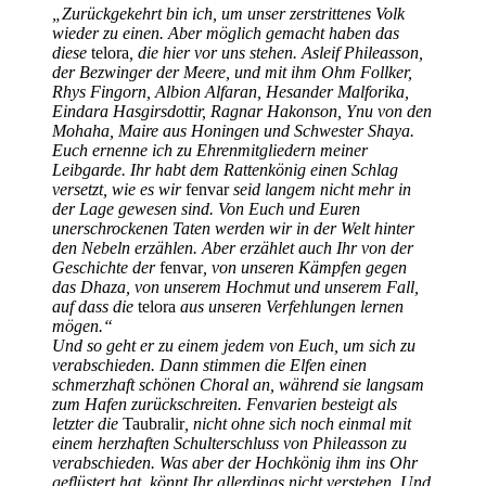
„Zurückgekehrt bin ich, um unser zerstrittenes Volk
wieder zu einen. Aber möglich gemacht haben das
diese
telora
, die hier vor uns stehen. Asleif Phileasson,
der Bezwinger der Meere, und mit ihm Ohm Follker,
Rhys Fingorn, Albion Alfaran, Hesander Malforika,
Eindara Hasgirsdottir, Ragnar Hakonson, Ynu von den
Mohaha, Maire aus Honingen und Schwester Shaya.
Euch ernenne ich zu Ehrenmitgliedern meiner
Leibgarde. Ihr habt dem Rattenkönig einen Schlag
versetzt, wie es wir
fenvar
seid langem nicht mehr in
der Lage gewesen sind. Von Euch und Euren
unerschrockenen Taten werden wir in der Welt hinter
den Nebeln erzählen. Aber erzählet auch Ihr von der
Geschichte der
fenvar
, von unseren Kämpfen gegen
das Dhaza, von unserem Hochmut und unserem Fall,
auf dass die
telora
aus unseren Verfehlungen lernen
mögen.“
Und so geht er zu einem jedem von Euch, um sich zu
verabschieden. Dann stimmen die Elfen einen
schmerzhaft schönen Choral an, während sie langsam
zum Hafen zurückschreiten. Fenvarien besteigt als
letzter die
Taubralir
, nicht ohne sich noch einmal mit
einem herzhaften Schulterschluss von Phileasson zu
verabschieden. Was aber der Hochkönig ihm ins Ohr
geflüstert hat, könnt Ihr allerdings nicht verstehen. Und