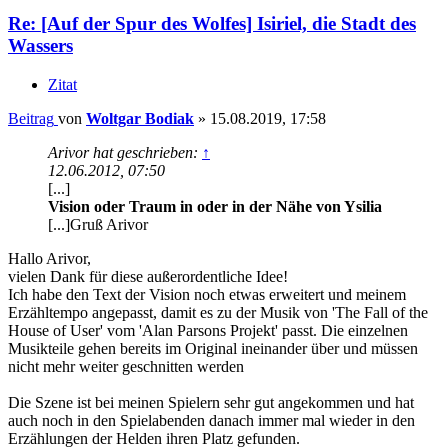
Re: [Auf der Spur des Wolfes] Isiriel, die Stadt des
Wassers
Zitat
Beitrag
von
Woltgar Bodiak
»
15.08.2019, 17:58
Arivor hat geschrieben:
↑
12.06.2012, 07:50
[...]
Vision oder Traum in oder in der Nähe von Ysilia
[...]Gruß Arivor
Hallo Arivor,
vielen Dank für diese außerordentliche Idee!
Ich habe den Text der Vision noch etwas erweitert und meinem
Erzähltempo angepasst, damit es zu der Musik von 'The Fall of the
House of User' vom 'Alan Parsons Projekt' passt. Die einzelnen
Musikteile gehen bereits im Original ineinander über und müssen
nicht mehr weiter geschnitten werden
Die Szene ist bei meinen Spielern sehr gut angekommen und hat
auch noch in den Spielabenden danach immer mal wieder in den
Erzählungen der Helden ihren Platz gefunden.