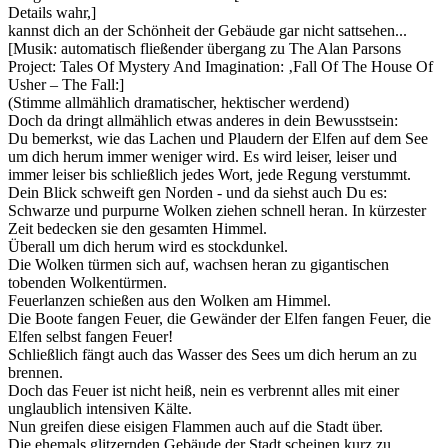
Details wahr,]
kannst dich an der Schönheit der Gebäude gar nicht sattsehen...
[Musik: automatisch fließender übergang zu The Alan Parsons
Project: Tales Of Mystery And Imagination: ‚Fall Of The House Of
Usher – The Fall:]
(Stimme allmählich dramatischer, hektischer werdend)
Doch da dringt allmählich etwas anderes in dein Bewusstsein:
Du bemerkst, wie das Lachen und Plaudern der Elfen auf dem See
um dich herum immer weniger wird. Es wird leiser, leiser und
immer leiser bis schließlich jedes Wort, jede Regung verstummt.
Dein Blick schweift gen Norden - und da siehst auch Du es:
Schwarze und purpurne Wolken ziehen schnell heran. In kürzester
Zeit bedecken sie den gesamten Himmel.
Überall um dich herum wird es stockdunkel.
Die Wolken türmen sich auf, wachsen heran zu gigantischen
tobenden Wolkentürmen.
Feuerlanzen schießen aus den Wolken am Himmel.
Die Boote fangen Feuer, die Gewänder der Elfen fangen Feuer, die
Elfen selbst fangen Feuer!
Schließlich fängt auch das Wasser des Sees um dich herum an zu
brennen.
Doch das Feuer ist nicht heiß, nein es verbrennt alles mit einer
unglaublich intensiven Kälte.
Nun greifen diese eisigen Flammen auch auf die Stadt über.
Die ehemals glitzernden Gebäude der Stadt scheinen kurz zu