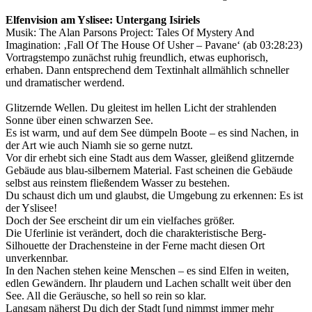
Elfenvision am Yslisee: Untergang Isiriels
Musik: The Alan Parsons Project: Tales Of Mystery And
Imagination: ‚Fall Of The House Of Usher – Pavane‘ (ab 03:28:23)
Vortragstempo zunächst ruhig freundlich, etwas euphorisch,
erhaben. Dann entsprechend dem Textinhalt allmählich schneller
und dramatischer werdend.
Glitzernde Wellen. Du gleitest im hellen Licht der strahlenden
Sonne über einen schwarzen See.
Es ist warm, und auf dem See dümpeln Boote – es sind Nachen, in
der Art wie auch Niamh sie so gerne nutzt.
Vor dir erhebt sich eine Stadt aus dem Wasser, gleißend glitzernde
Gebäude aus blau-silbernem Material. Fast scheinen die Gebäude
selbst aus reinstem fließendem Wasser zu bestehen.
Du schaust dich um und glaubst, die Umgebung zu erkennen: Es ist
der Yslisee!
Doch der See erscheint dir um ein vielfaches größer.
Die Uferlinie ist verändert, doch die charakteristische Berg-
Silhouette der Drachensteine in der Ferne macht diesen Ort
unverkennbar.
In den Nachen stehen keine Menschen – es sind Elfen in weiten,
edlen Gewändern. Ihr plaudern und Lachen schallt weit über den
See. All die Geräusche, so hell so rein so klar.
Langsam näherst Du dich der Stadt [und nimmst immer mehr