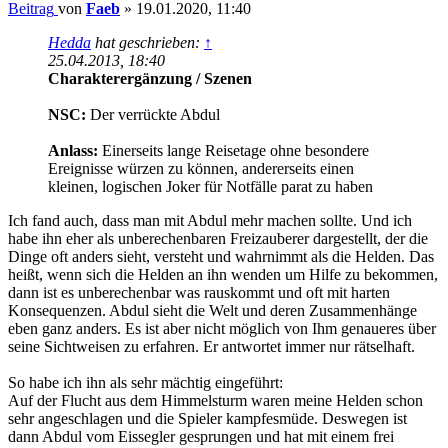
Beitrag
von
Faeb
»
19.01.2020, 11:40
Hedda
hat geschrieben:
↑
25.04.2013, 18:40
Charakterergänzung / Szenen
NSC:
Der verrückte Abdul
Anlass:
Einerseits lange Reisetage ohne besondere
Ereignisse würzen zu können, andererseits einen
kleinen, logischen Joker für Notfälle parat zu haben
Ich fand auch, dass man mit Abdul mehr machen sollte. Und ich
habe ihn eher als unberechenbaren Freizauberer dargestellt, der die
Dinge oft anders sieht, versteht und wahrnimmt als die Helden. Das
heißt, wenn sich die Helden an ihn wenden um Hilfe zu bekommen,
dann ist es unberechenbar was rauskommt und oft mit harten
Konsequenzen. Abdul sieht die Welt und deren Zusammenhänge
eben ganz anders. Es ist aber nicht möglich von Ihm genaueres über
seine Sichtweisen zu erfahren. Er antwortet immer nur rätselhaft.
So habe ich ihn als sehr mächtig eingeführt:
Auf der Flucht aus dem Himmelsturm waren meine Helden schon
sehr angeschlagen und die Spieler kampfesmüde. Deswegen ist
dann Abdul vom Eissegler gesprungen und hat mit einem frei