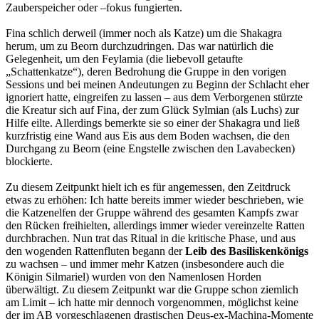
Zauberspeicher oder –fokus fungierten.
Fina schlich derweil (immer noch als Katze) um die Shakagra
herum, um zu Beorn durchzudringen. Das war natürlich die
Gelegenheit, um den Feylamia (die liebevoll getaufte
„Schattenkatze“), deren Bedrohung die Gruppe in den vorigen
Sessions und bei meinen Andeutungen zu Beginn der Schlacht eher
ignoriert hatte, eingreifen zu lassen – aus dem Verborgenen stürzte
die Kreatur sich auf Fina, der zum Glück Sylmian (als Luchs) zur
Hilfe eilte. Allerdings bemerkte sie so einer der Shakagra und ließ
kurzfristig eine Wand aus Eis aus dem Boden wachsen, die den
Durchgang zu Beorn (eine Engstelle zwischen den Lavabecken)
blockierte.
Zu diesem Zeitpunkt hielt ich es für angemessen, den Zeitdruck
etwas zu erhöhen: Ich hatte bereits immer wieder beschrieben, wie
die Katzenelfen der Gruppe während des gesamten Kampfs zwar
den Rücken freihielten, allerdings immer wieder vereinzelte Ratten
durchbrachen. Nun trat das Ritual in die kritische Phase, und aus
den wogenden Rattenfluten begann der
Leib des Basiliskenkönigs
zu wachsen – und immer mehr Katzen (insbesondere auch die
Königin Silmariel) wurden von den Namenlosen Horden
überwältigt. Zu diesem Zeitpunkt war die Gruppe schon ziemlich
am Limit – ich hatte mir dennoch vorgenommen, möglichst keine
der im AB vorgeschlagenen drastischen Deus-ex-Machina-Momente