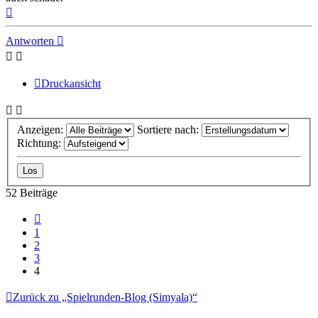
Nach
oben
Antworten
Druckansicht
Anzeigen:
Sortiere nach:
Richtung:
52 Beiträge
Vorherige
1
2
3
4
Zurück zu „Spielrunden-Blog (Simyala)“