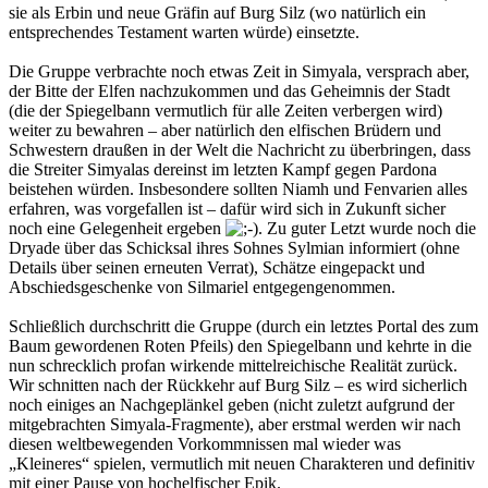
sie als Erbin und neue Gräfin auf Burg Silz (wo natürlich ein
entsprechendes Testament warten würde) einsetzte.
Die Gruppe verbrachte noch etwas Zeit in Simyala, versprach aber,
der Bitte der Elfen nachzukommen und das Geheimnis der Stadt
(die der Spiegelbann vermutlich für alle Zeiten verbergen wird)
weiter zu bewahren – aber natürlich den elfischen Brüdern und
Schwestern draußen in der Welt die Nachricht zu überbringen, dass
die Streiter Simyalas dereinst im letzten Kampf gegen Pardona
beistehen würden. Insbesondere sollten Niamh und Fenvarien alles
erfahren, was vorgefallen ist – dafür wird sich in Zukunft sicher
noch eine Gelegenheit ergeben
. Zu guter Letzt wurde noch die
Dryade über das Schicksal ihres Sohnes Sylmian informiert (ohne
Details über seinen erneuten Verrat), Schätze eingepackt und
Abschiedsgeschenke von Silmariel entgegengenommen.
Schließlich durchschritt die Gruppe (durch ein letztes Portal des zum
Baum gewordenen Roten Pfeils) den Spiegelbann und kehrte in die
nun schrecklich profan wirkende mittelreichische Realität zurück.
Wir schnitten nach der Rückkehr auf Burg Silz – es wird sicherlich
noch einiges an Nachgeplänkel geben (nicht zuletzt aufgrund der
mitgebrachten Simyala-Fragmente), aber erstmal werden wir nach
diesen weltbewegenden Vorkommnissen mal wieder was
„Kleineres“ spielen, vermutlich mit neuen Charakteren und definitiv
mit einer Pause von hochelfischer Epik.