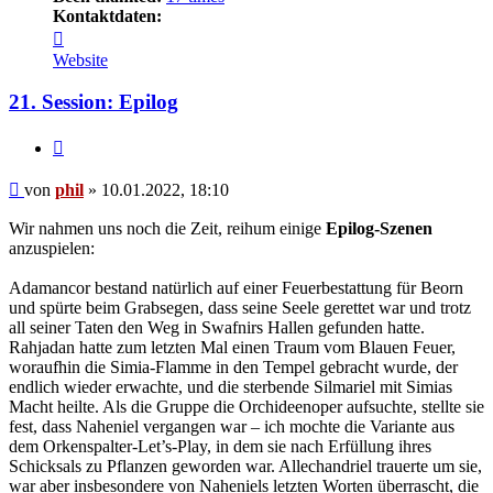
Kontaktdaten:
Kontaktdaten
von
Website
phil
21. Session: Epilog
Zitat
Beitrag
von
phil
»
10.01.2022, 18:10
Wir nahmen uns noch die Zeit, reihum einige
Epilog-Szenen
anzuspielen:
Adamancor bestand natürlich auf einer Feuerbestattung für Beorn
und spürte beim Grabsegen, dass seine Seele gerettet war und trotz
all seiner Taten den Weg in Swafnirs Hallen gefunden hatte.
Rahjadan hatte zum letzten Mal einen Traum vom Blauen Feuer,
woraufhin die Simia-Flamme in den Tempel gebracht wurde, der
endlich wieder erwachte, und die sterbende Silmariel mit Simias
Macht heilte. Als die Gruppe die Orchideenoper aufsuchte, stellte sie
fest, dass Naheniel vergangen war – ich mochte die Variante aus
dem Orkenspalter-Let’s-Play, in dem sie nach Erfüllung ihres
Schicksals zu Pflanzen geworden war. Allechandriel trauerte um sie,
war aber insbesondere von Naheniels letzten Worten überrascht, die