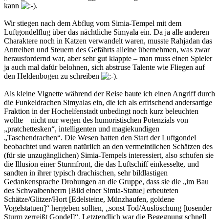
kann
.
Wir stiegen nach dem Abflug vom Simia-Tempel mit dem
Luftgondelflug über das nächtliche Simyala ein. Da ja alle anderen
Charaktere noch in Katzen verwandelt waren, musste Rahjadan das
Antreiben und Steuern des Gefährts alleine übernehmen, was zwar
herausfordernd war, aber sehr gut klappte – man muss einen Spieler
ja auch mal dafür belohnen, sich abstruse Talente wie Fliegen auf
den Heldenbogen zu schreiben
.
Als kleine Vignette während der Reise baute ich einen Angriff durch
die Funkeldrachen Simyalas ein, die ich als erfrischend andersartige
Fraktion in der Hochelfenstadt unbedingt noch kurz beleuchten
wollte – nicht nur wegen des humoristischen Potenzials von
„pratchettesken“, intelligenten und magiekundigen
„Taschendrachen“. Die Wesen hatten den Start der Luftgondel
beobachtet und waren natürlich an den vermeintlichen Schätzen des
(für sie unzugänglichen) Simia-Tempels interessiert, also schufen sie
die Illusion einer Sturmfront, die das Luftschiff einkesselte, und
sandten in ihrer typisch drachischen, sehr bildlastigen
Gedankensprache Drohungen an die Gruppe, dass sie die „im Bau
des Schwalbenherrn [Bild einer Simia-Statue] erbeuteten
Schätze/Glitzer/Hort [Edelsteine, Münzhaufen, goldene
Vogelstatuen]“ hergeben sollten, „sonst Tod/Auslöschung [tosender
Sturm zerreißt Gondel]“. Letztendlich war die Begegnung schnell