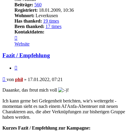
Beiträge:
560
Registriert:
18.01.2009, 10:36
Wohnort:
Leverkusen
Has thanked:
19 times
Been thanked:
17 times
Kontaktdaten:
Kontaktdaten
von
Website
phil
Fazit / Empfehlung
Zitat
Beitrag
von
phil
»
17.01.2022, 07:21
Daaanke, das freut mich voll
!
Ich kann gerne bei Gelegenheit berichten, wie's weitergeht -
momentan sieht es nach einem Al'Anfa-Abenteuer mit neuen
Charakteren aus, die aber Verknüpfungen zur bisherigen Gruppe
haben werden.
Kurzes Fazit / Empfehlung zur Kampagne: