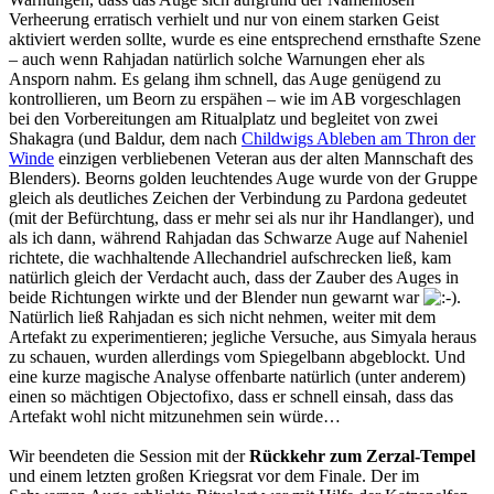
Verheerung erratisch verhielt und nur von einem starken Geist
aktiviert werden sollte, wurde es eine entsprechend ernsthafte Szene
– auch wenn Rahjadan natürlich solche Warnungen eher als
Ansporn nahm. Es gelang ihm schnell, das Auge genügend zu
kontrollieren, um Beorn zu erspähen – wie im AB vorgeschlagen
bei den Vorbereitungen am Ritualplatz und begleitet von zwei
Shakagra (und Baldur, dem nach
Childwigs Ableben am Thron der
Winde
einzigen verbliebenen Veteran aus der alten Mannschaft des
Blenders). Beorns golden leuchtendes Auge wurde von der Gruppe
gleich als deutliches Zeichen der Verbindung zu Pardona gedeutet
(mit der Befürchtung, dass er mehr sei als nur ihr Handlanger), und
als ich dann, während Rahjadan das Schwarze Auge auf Naheniel
richtete, die wachhaltende Allechandriel aufschrecken ließ, kam
natürlich gleich der Verdacht auch, dass der Zauber des Auges in
beide Richtungen wirkte und der Blender nun gewarnt war
.
Natürlich ließ Rahjadan es sich nicht nehmen, weiter mit dem
Artefakt zu experimentieren; jegliche Versuche, aus Simyala heraus
zu schauen, wurden allerdings vom Spiegelbann abgeblockt. Und
eine kurze magische Analyse offenbarte natürlich (unter anderem)
einen so mächtigen Objectofixo, dass er schnell einsah, dass das
Artefakt wohl nicht mitzunehmen sein würde…
Wir beendeten die Session mit der
Rückkehr zum Zerzal-Tempel
und einem letzten großen Kriegsrat vor dem Finale. Der im