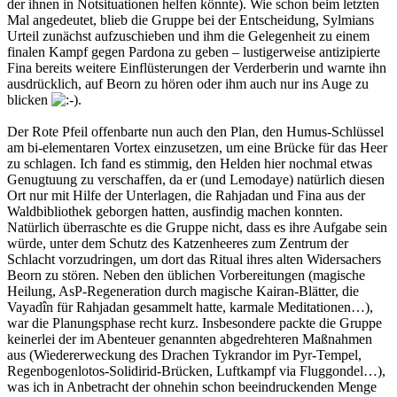
der ihnen in Notsituationen helfen könnte). Wie schon beim letzten
Mal angedeutet, blieb die Gruppe bei der Entscheidung, Sylmians
Urteil zunächst aufzuschieben und ihm die Gelegenheit zu einem
finalen Kampf gegen Pardona zu geben – lustigerweise antizipierte
Fina bereits weitere Einflüsterungen der Verderberin und warnte ihn
ausdrücklich, auf Beorn zu hören oder ihm auch nur ins Auge zu
blicken
.
Der Rote Pfeil offenbarte nun auch den Plan, den Humus-Schlüssel
am bi-elementaren Vortex einzusetzen, um eine Brücke für das Heer
zu schlagen. Ich fand es stimmig, den Helden hier nochmal etwas
Genugtuung zu verschaffen, da er (und Lemodaye) natürlich diesen
Ort nur mit Hilfe der Unterlagen, die Rahjadan und Fina aus der
Waldbibliothek geborgen hatten, ausfindig machen konnten.
Natürlich überraschte es die Gruppe nicht, dass es ihre Aufgabe sein
würde, unter dem Schutz des Katzenheeres zum Zentrum der
Schlacht vorzudringen, um dort das Ritual ihres alten Widersachers
Beorn zu stören. Neben den üblichen Vorbereitungen (magische
Heilung, AsP-Regeneration durch magische Kairan-Blätter, die
Vayadîn für Rahjadan gesammelt hatte, karmale Meditationen…),
war die Planungsphase recht kurz. Insbesondere packte die Gruppe
keinerlei der im Abenteuer genannten abgedrehteren Maßnahmen
aus (Wiedererweckung des Drachen Tykrandor im Pyr-Tempel,
Regenbogenlotos-Solidirid-Brücken, Luftkampf via Fluggondel…),
was ich in Anbetracht der ohnehin schon beeindruckenden Menge