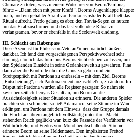
Chimäre zu töten, was zu einem Wutschrei von Beorn/Pardona,
führte – „Dann eben mit purer Kraft!“. Beorns Augenklappe klappte
hoch, und ein geballter Strahl von Pardonas astraler Kraft hielt das
Ritual aufrecht. Fredo gelang es aber, den Travia-Segen zu nutzen,
um das Ei abzuschirmen und das fast vollendete Ritual zu
verlangsamen, bevor er ebenfalls in die Seelenwelt eindrang.
III. Schlacht am Rabenpass
Diese Szene ist für Phileasson-Veteran*innen natürlich äußerst
dankbar. Ich fand den vorgeschlagenen Perspektivwechsel sehr
stimmig, nämlich das Intro aus Beorns Sicht erleben zu lassen, um
den Spielenden Einsicht in seine Gedankenwelt zu gewähren, Fina
dann aber die Kontrolle über die Gans zu geben und ein
Streitgespräch mit Pardona zu entfesseln – mit dem Ziel, Beorns
„Entscheidung“, sich Pardona erneut anzuschließen, zu ändern. Im
Disput mit Pardona wurden alle Register gezogen: So nahm sie
zwischenzeitlich Lenyas Gestalt an, um Beorn an die
Aussichtslosigkeit seiner Situation zu erinnern. Die anderen Spieler
brachten sich schön ein; so ließ Adamancor seine Stimme im Wind
erklingen, um Pardona mit dem Hinweis, dass der Gruppe damals
die Flucht aus ihrem angeblich vollständig unter ihrer Macht
stehenden Reich geglückt war, kurz die Fassade der Verführerin vor
Wut bröckeln, und Fredos vom Mond herabschallende Stimme
erinnerte Beorn an seine Heldentaten. Den implizierten Freitod
Beorns ließ ich hier offen und schnitt zur finalen Sequenz.