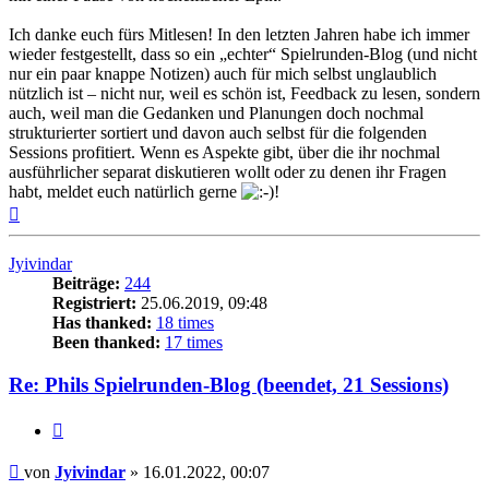
Ich danke euch fürs Mitlesen! In den letzten Jahren habe ich immer
wieder festgestellt, dass so ein „echter“ Spielrunden-Blog (und nicht
nur ein paar knappe Notizen) auch für mich selbst unglaublich
nützlich ist – nicht nur, weil es schön ist, Feedback zu lesen, sondern
auch, weil man die Gedanken und Planungen doch nochmal
strukturierter sortiert und davon auch selbst für die folgenden
Sessions profitiert. Wenn es Aspekte gibt, über die ihr nochmal
ausführlicher separat diskutieren wollt oder zu denen ihr Fragen
habt, meldet euch natürlich gerne
!
Nach
oben
Jyivindar
Beiträge:
244
Registriert:
25.06.2019, 09:48
Has thanked:
18 times
Been thanked:
17 times
Re: Phils Spielrunden-Blog (beendet, 21 Sessions)
Zitat
Beitrag
von
Jyivindar
»
16.01.2022, 00:07