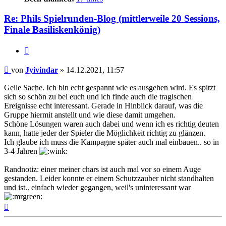
Re: Phils Spielrunden-Blog (mittlerweile 20 Sessions,
Finale Basiliskenkönig)
Zitat
Beitrag
von
Jyivindar
»
14.12.2021, 11:57
Geile Sache. Ich bin echt gespannt wie es ausgehen wird. Es spitzt
sich so schön zu bei euch und ich finde auch die tragischen
Ereignisse echt interessant. Gerade in Hinblick darauf, was die
Gruppe hiermit anstellt und wie diese damit umgehen.
Schöne Lösungen waren auch dabei und wenn ich es richtig deuten
kann, hatte jeder der Spieler die Möglichkeit richtig zu glänzen.
Ich glaube ich muss die Kampagne später auch mal einbauen.. so in
3-4 Jahren
Randnotiz: einer meiner chars ist auch mal vor so einem Auge
gestanden. Leider konnte er einem Schutzzauber nicht standhalten
und ist.. einfach wieder gegangen, weil's uninteressant war
Nach
oben