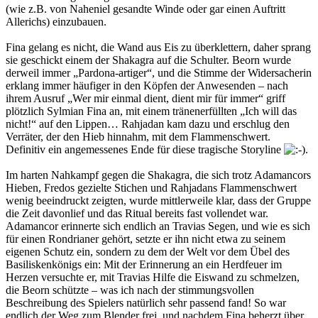
(wie z.B. von Naheniel gesandte Winde oder gar einen Auftritt
Allerichs) einzubauen.
Fina gelang es nicht, die Wand aus Eis zu überklettern, daher sprang
sie geschickt einem der Shakagra auf die Schulter. Beorn wurde
derweil immer „Pardona-artiger“, und die Stimme der Widersacherin
erklang immer häufiger in den Köpfen der Anwesenden – nach
ihrem Ausruf „Wer mir einmal dient, dient mir für immer“ griff
plötzlich Sylmian Fina an, mit einem tränenerfüllten „Ich will das
nicht!“ auf den Lippen… Rahjadan kam dazu und erschlug den
Verräter, der den Hieb hinnahm, mit dem Flammenschwert.
Definitiv ein angemessenes Ende für diese tragische Storyline
.
Im harten Nahkampf gegen die Shakagra, die sich trotz Adamancors
Hieben, Fredos gezielte Stichen und Rahjadans Flammenschwert
wenig beeindruckt zeigten, wurde mittlerweile klar, dass der Gruppe
die Zeit davonlief und das Ritual bereits fast vollendet war.
Adamancor erinnerte sich endlich an Travias Segen, und wie es sich
für einen Rondrianer gehört, setzte er ihn nicht etwa zu seinem
eigenen Schutz ein, sondern zu dem der Welt vor dem Übel des
Basiliskenkönigs ein: Mit der Erinnerung an ein Herdfeuer im
Herzen versuchte er, mit Travias Hilfe die Eiswand zu schmelzen,
die Beorn schützte – was ich nach der stimmungsvollen
Beschreibung des Spielers natürlich sehr passend fand! So war
endlich der Weg zum Blender frei, und nachdem Fina beherzt über