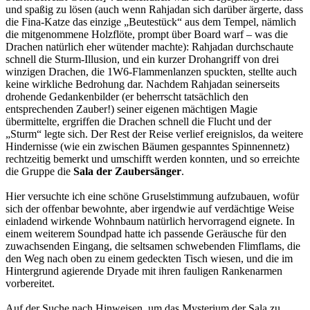
und spaßig zu lösen (auch wenn Rahjadan sich darüber ärgerte, dass
die Fina-Katze das einzige „Beutestück“ aus dem Tempel, nämlich
die mitgenommene Holzflöte, prompt über Board warf – was die
Drachen natürlich eher wütender machte): Rahjadan durchschaute
schnell die Sturm-Illusion, und ein kurzer Drohangriff von drei
winzigen Drachen, die 1W6-Flammenlanzen spuckten, stellte auch
keine wirkliche Bedrohung dar. Nachdem Rahjadan seinerseits
drohende Gedankenbilder (er beherrscht tatsächlich den
entsprechenden Zauber!) seiner eigenen mächtigen Magie
übermittelte, ergriffen die Drachen schnell die Flucht und der
„Sturm“ legte sich. Der Rest der Reise verlief ereignislos, da weitere
Hindernisse (wie ein zwischen Bäumen gespanntes Spinnennetz)
rechtzeitig bemerkt und umschifft werden konnten, und so erreichte
die Gruppe die
Sala der Zaubersänger
.
Hier versuchte ich eine schöne Gruselstimmung aufzubauen, wofür
sich der offenbar bewohnte, aber irgendwie auf verdächtige Weise
einladend wirkende Wohnbaum natürlich hervorragend eignete. In
einem weiterem Soundpad hatte ich passende Geräusche für den
zuwachsenden Eingang, die seltsamen schwebenden Flimflams, die
den Weg nach oben zu einem gedeckten Tisch wiesen, und die im
Hintergrund agierende Dryade mit ihren fauligen Rankenarmen
vorbereitet.
Auf der Suche nach Hinweisen, um das Mysterium der Sala zu