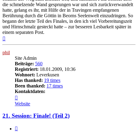
die schmelzende Wand gesprungen war und sich zurückverwandelt
hatte, gelang es ihr, mit Hilfe der in Travingen empfangenen
Berührung durch die Göttin in Beorns Seelenwelt einzudringen. So
begann der letzte Teil des Finales, in den ich viel Vorbereitungszeit
und Hirnschmalz gesteckt hatte – zur besseren Lesbarkeit später in
einem separaten Post.
Nach
oben
phil
Site Admin
Beiträge:
560
Registriert:
18.01.2009, 10:36
Wohnort:
Leverkusen
Has thanked:
19 times
Been thanked:
17 times
Kontaktdaten:
Kontaktdaten
von
Website
phil
21. Session: Finale! (Teil 2)
Zitat