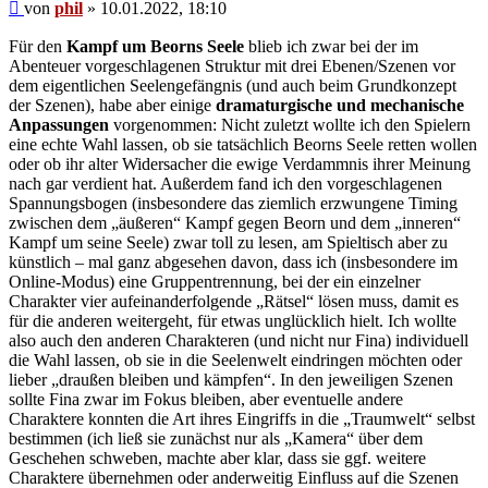
Beitrag
von
phil
»
10.01.2022, 18:10
Für den
Kampf um Beorns Seele
blieb ich zwar bei der im
Abenteuer vorgeschlagenen Struktur mit drei Ebenen/Szenen vor
dem eigentlichen Seelengefängnis (und auch beim Grundkonzept
der Szenen), habe aber einige
dramaturgische und mechanische
Anpassungen
vorgenommen: Nicht zuletzt wollte ich den Spielern
eine echte Wahl lassen, ob sie tatsächlich Beorns Seele retten wollen
oder ob ihr alter Widersacher die ewige Verdammnis ihrer Meinung
nach gar verdient hat. Außerdem fand ich den vorgeschlagenen
Spannungsbogen (insbesondere das ziemlich erzwungene Timing
zwischen dem „äußeren“ Kampf gegen Beorn und dem „inneren“
Kampf um seine Seele) zwar toll zu lesen, am Spieltisch aber zu
künstlich – mal ganz abgesehen davon, dass ich (insbesondere im
Online-Modus) eine Gruppentrennung, bei der ein einzelner
Charakter vier aufeinanderfolgende „Rätsel“ lösen muss, damit es
für die anderen weitergeht, für etwas unglücklich hielt. Ich wollte
also auch den anderen Charakteren (und nicht nur Fina) individuell
die Wahl lassen, ob sie in die Seelenwelt eindringen möchten oder
lieber „draußen bleiben und kämpfen“. In den jeweiligen Szenen
sollte Fina zwar im Fokus bleiben, aber eventuelle andere
Charaktere konnten die Art ihres Eingriffs in die „Traumwelt“ selbst
bestimmen (ich ließ sie zunächst nur als „Kamera“ über dem
Geschehen schweben, machte aber klar, dass sie ggf. weitere
Charaktere übernehmen oder anderweitig Einfluss auf die Szenen