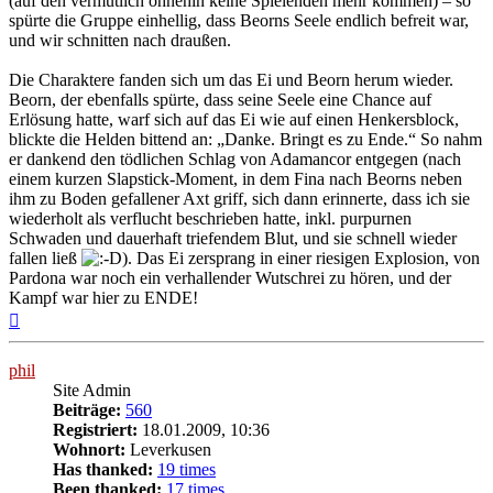
(auf den vermutlich ohnehin keine Spielenden mehr kommen) – so
spürte die Gruppe einhellig, dass Beorns Seele endlich befreit war,
und wir schnitten nach draußen.
Die Charaktere fanden sich um das Ei und Beorn herum wieder.
Beorn, der ebenfalls spürte, dass seine Seele eine Chance auf
Erlösung hatte, warf sich auf das Ei wie auf einen Henkersblock,
blickte die Helden bittend an: „Danke. Bringt es zu Ende.“ So nahm
er dankend den tödlichen Schlag von Adamancor entgegen (nach
einem kurzen Slapstick-Moment, in dem Fina nach Beorns neben
ihm zu Boden gefallener Axt griff, sich dann erinnerte, dass ich sie
wiederholt als verflucht beschrieben hatte, inkl. purpurnen
Schwaden und dauerhaft triefendem Blut, und sie schnell wieder
fallen ließ
). Das Ei zersprang in einer riesigen Explosion, von
Pardona war noch ein verhallender Wutschrei zu hören, und der
Kampf war hier zu ENDE!
Nach
oben
phil
Site Admin
Beiträge:
560
Registriert:
18.01.2009, 10:36
Wohnort:
Leverkusen
Has thanked:
19 times
Been thanked:
17 times