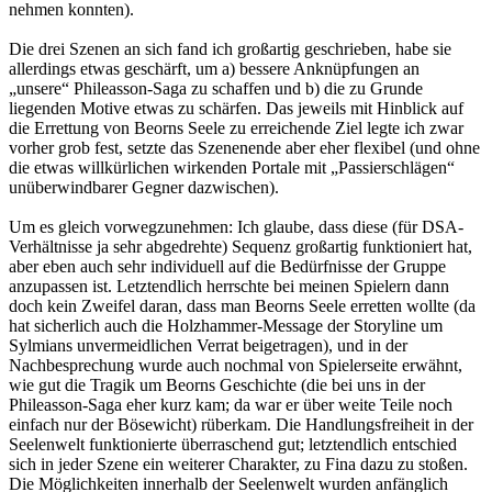
nehmen konnten).
Die drei Szenen an sich fand ich großartig geschrieben, habe sie
allerdings etwas geschärft, um a) bessere Anknüpfungen an
„unsere“ Phileasson-Saga zu schaffen und b) die zu Grunde
liegenden Motive etwas zu schärfen. Das jeweils mit Hinblick auf
die Errettung von Beorns Seele zu erreichende Ziel legte ich zwar
vorher grob fest, setzte das Szenenende aber eher flexibel (und ohne
die etwas willkürlichen wirkenden Portale mit „Passierschlägen“
unüberwindbarer Gegner dazwischen).
Um es gleich vorwegzunehmen: Ich glaube, dass diese (für DSA-
Verhältnisse ja sehr abgedrehte) Sequenz großartig funktioniert hat,
aber eben auch sehr individuell auf die Bedürfnisse der Gruppe
anzupassen ist. Letztendlich herrschte bei meinen Spielern dann
doch kein Zweifel daran, dass man Beorns Seele erretten wollte (da
hat sicherlich auch die Holzhammer-Message der Storyline um
Sylmians unvermeidlichen Verrat beigetragen), und in der
Nachbesprechung wurde auch nochmal von Spielerseite erwähnt,
wie gut die Tragik um Beorns Geschichte (die bei uns in der
Phileasson-Saga eher kurz kam; da war er über weite Teile noch
einfach nur der Bösewicht) rüberkam. Die Handlungsfreiheit in der
Seelenwelt funktionierte überraschend gut; letztendlich entschied
sich in jeder Szene ein weiterer Charakter, zu Fina dazu zu stoßen.
Die Möglichkeiten innerhalb der Seelenwelt wurden anfänglich