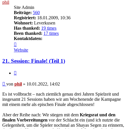
phil
Site Admin
Beiträge:
560
Registriert:
18.01.2009, 10:36
Wohnort:
Leverkusen
Has thanked:
19 times
Been thanked:
17 times
Kontaktdaten:
Kontaktdaten
von
Website
phil
21. Session: Finale! (Teil 1)
Zitat
Beitrag
von
phil
»
10.01.2022, 14:02
Es ist vollbracht – nach ziemlich genau drei Jahren Spielzeit und
insgesamt 21 Sessions haben wir am Wochenende die Kampagne
mit einem mehr als epischen Finale abgeschlossen!
Aber der Reihe nach: Wir stiegen mit dem
Kriegsrat und den
finalen Vorbereitungen
vor der Schlacht ein (und ich nutzte die
Gelegenheit, um die Spieler nochmal an Shayas Segen zu erinnern,