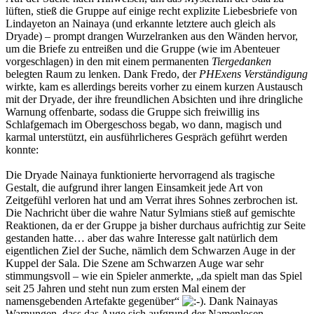
lüften, stieß die Gruppe auf einige recht explizite Liebesbriefe von
Lindayeton an Nainaya (und erkannte letztere auch gleich als
Dryade) – prompt drangen Wurzelranken aus den Wänden hervor,
um die Briefe zu entreißen und die Gruppe (wie im Abenteuer
vorgeschlagen) in den mit einem permanenten
Tiergedanken
belegten Raum zu lenken. Dank Fredo, der
PHExens Verständigung
wirkte, kam es allerdings bereits vorher zu einem kurzen Austausch
mit der Dryade, der ihre freundlichen Absichten und ihre dringliche
Warnung offenbarte, sodass die Gruppe sich freiwillig ins
Schlafgemach im Obergeschoss begab, wo dann, magisch und
karmal unterstützt, ein ausführlicheres Gespräch geführt werden
konnte:
Die Dryade Nainaya funktionierte hervorragend als tragische
Gestalt, die aufgrund ihrer langen Einsamkeit jede Art von
Zeitgefühl verloren hat und am Verrat ihres Sohnes zerbrochen ist.
Die Nachricht über die wahre Natur Sylmians stieß auf gemischte
Reaktionen, da er der Gruppe ja bisher durchaus aufrichtig zur Seite
gestanden hatte… aber das wahre Interesse galt natürlich dem
eigentlichen Ziel der Suche, nämlich dem Schwarzen Auge in der
Kuppel der Sala. Die Szene am Schwarzen Auge war sehr
stimmungsvoll – wie ein Spieler anmerkte, „da spielt man das Spiel
seit 25 Jahren und steht nun zum ersten Mal einem der
namensgebenden Artefakte gegenüber“
. Dank Nainayas
Warnungen, dass das Auge sich aufgrund der Namenlosen