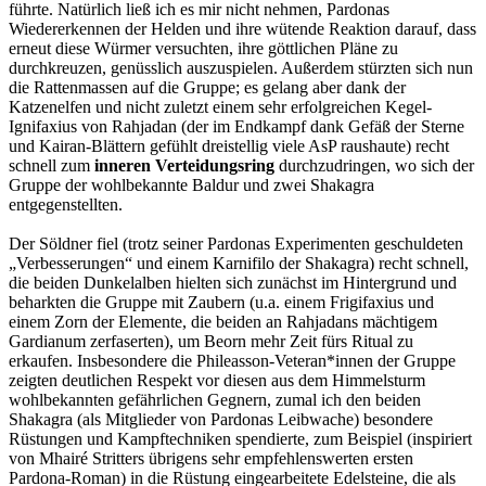
führte. Natürlich ließ ich es mir nicht nehmen, Pardonas
Wiedererkennen der Helden und ihre wütende Reaktion darauf, dass
erneut diese Würmer versuchten, ihre göttlichen Pläne zu
durchkreuzen, genüsslich auszuspielen. Außerdem stürzten sich nun
die Rattenmassen auf die Gruppe; es gelang aber dank der
Katzenelfen und nicht zuletzt einem sehr erfolgreichen Kegel-
Ignifaxius von Rahjadan (der im Endkampf dank Gefäß der Sterne
und Kairan-Blättern gefühlt dreistellig viele AsP raushaute) recht
schnell zum
inneren Verteidungsring
durchzudringen, wo sich der
Gruppe der wohlbekannte Baldur und zwei Shakagra
entgegenstellten.
Der Söldner fiel (trotz seiner Pardonas Experimenten geschuldeten
„Verbesserungen“ und einem Karnifilo der Shakagra) recht schnell,
die beiden Dunkelalben hielten sich zunächst im Hintergrund und
beharkten die Gruppe mit Zaubern (u.a. einem Frigifaxius und
einem Zorn der Elemente, die beiden an Rahjadans mächtigem
Gardianum zerfaserten), um Beorn mehr Zeit fürs Ritual zu
erkaufen. Insbesondere die Phileasson-Veteran*innen der Gruppe
zeigten deutlichen Respekt vor diesen aus dem Himmelsturm
wohlbekannten gefährlichen Gegnern, zumal ich den beiden
Shakagra (als Mitglieder von Pardonas Leibwache) besondere
Rüstungen und Kampftechniken spendierte, zum Beispiel (inspiriert
von Mhairé Stritters übrigens sehr empfehlenswerten ersten
Pardona-Roman) in die Rüstung eingearbeitete Edelsteine, die als