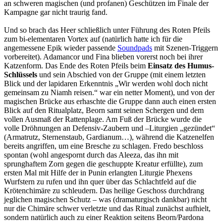
an schweren magischen (und profanen) Geschützen im Finale der
Kampagne gar nicht traurig fand.
Und so brach das Heer schließlich unter Führung des Roten Pfeils
zum bi-elementaren Vortex auf (natürlich hatte ich für die
angemessene Epik wieder passende
Soundpads
mit Szenen-Triggern
vorbereitet). Adamancor und Fina blieben vorerst noch bei ihrer
Katzenform. Das Ende des Roten Pfeils beim
Einsatz des Humus-
Schlüssels
und sein Abschied von der Gruppe (mit einem letzten
Blick und der lapidaren Erkenntnis „Wir werden wohl doch nicht
gemeinsam zu Niamh reisen.“ war ein netter Moment), und von der
magischen Brücke aus erhaschte die Gruppe dann auch einen ersten
Blick auf den Ritualplatz, Beorn samt seinen Schergen und dem
vollen Ausmaß der Rattenplage. Am Fuß der Brücke wurde die
volle Dröhnungen an Defensiv-Zaubern und –Liturgien „gezündet“
(Armatrutz, Sternenstaub, Gardianum…), während die Katzenelfen
bereits angriffen, um eine Bresche zu schlagen. Fredo beschloss
spontan (wohl angespornt durch das Aleeza, das ihn mit
sprunghaftem Zorn gegen die geschuppte Kreatur erfüllte), zum
ersten Mal mit Hilfe der in Punin erlangten Liturgie Phexens
Wurfstern zu rufen und ihn quer über das Schlachtfeld auf die
Krötenchimäre zu schleudern. Das heilige Geschoss durchdrang
jeglichen magischen Schutz – was (dramaturgisch dankbar) nicht
nur die Chimäre schwer verletzte und das Ritual zunächst aufhielt,
sondern natürlich auch zu einer Reaktion seitens Beorn/Pardona