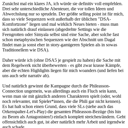
Zunächst mal ein klares JA, ich würde sie definitiv voll empfehlen.
Drei sehr unterschiedliche Abenteuer, die vor tollen Ideen und
Abwechslung nur so sprudeln. Der größte selling point ist für mich,
dass so viele Sequenzen weit außerhalb der üblichen "DSA-
Komfortzone" liegen und mal wirklich Neues bieten - muss man
sich natürlich drauf einlassen (abgedrehte Settings wie die
Feengrotten oder Simyala selbst sind eine Sache, aber solche fast
schon metaphysischen Sequenzen wie der Abschnitt um Dagal
findet man ja sonst eher in story-gamigeren Spielen als in sowas
Traditionellem wie DSA).
Daher würde ich (ohne DSA5 je gespielt zu haben) die Sache mit
dem Regelwerk nicht überbewerten - es gibt zwar krasse Kämpfe,
aber die echten Highlights liegen für mich woanders (und liefen bei
uns auch sehr narrativ ab).
Und natürlich gewinnt die Kampagne durch die Phileasson-
Connection ungemein, was allerdings auch ein Fluch sein kann,
wenn man sie mit gänzlich anderen Charakteren spielt (oder, wohl
noch relevanter, mit Spieler*innen, die die Phili gar nicht kennen).
Es hat halt schon einen Grund, dass viele SLs (siehe auch das
Orkenspalter-Let's-Play) die gesamten Phileasson-Bezüge (bis hin
zu Beorn als Antagonisten!) einfach komplett streichen/ändern. Geht
offensichtlich auch gut, ist aber natürlich mehr Arbeit und irgendwie
auch schade.