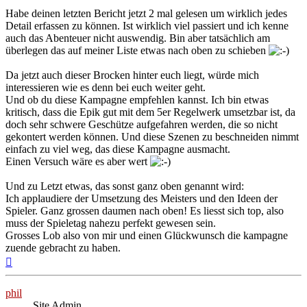
Habe deinen letzten Bericht jetzt 2 mal gelesen um wirklich jedes
Detail erfassen zu können. Ist wirklich viel passiert und ich kenne
auch das Abenteuer nicht auswendig. Bin aber tatsächlich am
überlegen das auf meiner Liste etwas nach oben zu schieben
Da jetzt auch dieser Brocken hinter euch liegt, würde mich
interessieren wie es denn bei euch weiter geht.
Und ob du diese Kampagne empfehlen kannst. Ich bin etwas
kritisch, dass die Epik gut mit dem 5er Regelwerk umsetzbar ist, da
doch sehr schwere Geschütze aufgefahren werden, die so nicht
gekontert werden können. Und diese Szenen zu beschneiden nimmt
einfach zu viel weg, das diese Kampagne ausmacht.
Einen Versuch wäre es aber wert
Und zu Letzt etwas, das sonst ganz oben genannt wird:
Ich applaudiere der Umsetzung des Meisters und den Ideen der
Spieler. Ganz grossen daumen nach oben! Es liesst sich top, also
muss der Spieletag nahezu perfekt gewesen sein.
Grosses Lob also von mir und einen Glückwunsch die kampagne
zuende gebracht zu haben.
Nach
oben
phil
Site Admin