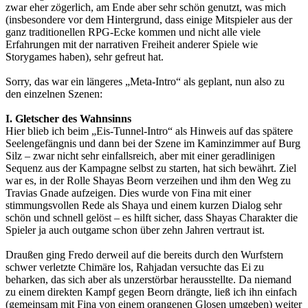
zwar eher zögerlich, am Ende aber sehr schön genutzt, was mich
(insbesondere vor dem Hintergrund, dass einige Mitspieler aus der
ganz traditionellen RPG-Ecke kommen und nicht alle viele
Erfahrungen mit der narrativen Freiheit anderer Spiele wie
Storygames haben), sehr gefreut hat.
Sorry, das war ein längeres „Meta-Intro“ als geplant, nun also zu
den einzelnen Szenen:
I. Gletscher des Wahnsinns
Hier blieb ich beim „Eis-Tunnel-Intro“ als Hinweis auf das spätere
Seelengefängnis und dann bei der Szene im Kaminzimmer auf Burg
Silz – zwar nicht sehr einfallsreich, aber mit einer geradlinigen
Sequenz aus der Kampagne selbst zu starten, hat sich bewährt. Ziel
war es, in der Rolle Shayas Beorn verzeihen und ihm den Weg zu
Travias Gnade aufzeigen. Dies wurde von Fina mit einer
stimmungsvollen Rede als Shaya und einem kurzen Dialog sehr
schön und schnell gelöst – es hilft sicher, dass Shayas Charakter die
Spieler ja auch outgame schon über zehn Jahren vertraut ist.
Draußen ging Fredo derweil auf die bereits durch den Wurfstern
schwer verletzte Chimäre los, Rahjadan versuchte das Ei zu
beharken, das sich aber als unzerstörbar herausstellte. Da niemand
zu einem direkten Kampf gegen Beorn drängte, ließ ich ihn einfach
(gemeinsam mit Fina von einem orangenen Glosen umgeben) weiter