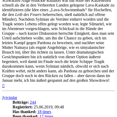
Schwarzen Auge erblickte Ritualort war mit Hilfe der Katzenelfen
schnell als die in den Verheerten Landen gelegene Lava-Kaskade zu
identifizieren (die Idee eines „Lava-Schwimmbads“ für Hochelfen,
die den
Leib des Feuers
beherrschen, stieß natürlich auf offene
Münder). Nachdem Sylmian als Verräter entlarvt worden und die
Tragik seines Lebens offen gelegt worden war, legte Silmariel, wie
im Abenteuer vorgeschlagen, sein Schicksal in die Hände der
Gruppe – nach kurzer Diskussion herrschte Einigkeit, dass man sein
Urteil aufschieben wollte, um ihn die Chance zu geben, sich im
letzten Kampf gegen Pardona zu beweisen, und nachher seine
Mutter Nainaya (als engste Angehörige, wie es simyalanischer
Brauch ist), über ihn richten zu lassen. Unter dramaturgischen
Gesichtspunkten bin ich natürlich von dieser Option äußerst
begeistert, weil damit im Finale noch die letzte Schippe Tragik
dazukommen kann, wenn Sylmian nämlich, obwohl er sich nach
Kräften wehrt, nicht anders kann, als Pardona zu gehorchen und der
Gruppe doch noch in den Rücken zu fallen – aber davon dann im
Januar mehr, ich bin äußert gespannt auf den großen Showdown!
Nach
oben
Jyivindar
Beiträge:
244
Registriert:
25.06.2019, 09:48
Has thanked:
18 times
Been thanked:
17 times