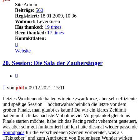
Site Admin
Beiträge:
560
Registriert:
18.01.2009, 10:36
Wohnort:
Leverkusen
Has thanked:
19 times
Been thanked:
17 times
Kontaktdaten:
Kontaktdaten
von
Website
phil
20. Session: Die Sala der Zaubersänger
Zitat
Beitrag
von
phil
»
09.12.2021, 15:11
Letztes Wochenende hatten wir eine zwar kurze, aber sehr effiziente
und spaßige Session – höchstwahrscheinlich die letzte vor dem
großen Finale, man glaubt es kaum! Da wir ein klares Zeitlimit
hatten und ich das nächste Mal ohne viel Vorgeplänkel gleich ins
Finale starten möchte, habe ich das Pacing recht vehement gesteuert,
was aber sehr gut funktioniert hat. Ich hatte diesmal wieder passende
Soundpads
für die verschiedenen Szenen vorbereitet, was als
„Taktgeber“ und zum Antriggern von Ereignissen Wunder wirken