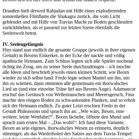
Draußen hielt derweil Rahjadan mit Hilfe eines explodierenden
sonnenhellen Flimflams die Shakagra zurück, die vom Licht
geblendet und mit Hilfe von Travias Macht zu Boden geschleudert
zurückblieben, als er passend zur letzten Szene ebenfalls die
Seelenwelt betrat.
IV. Seelengefängnis
Hier stand nun endlich die gesamte Gruppe (jeweils in ihrer eigenen
Gestalt) in Beorns Eiskerker, in der Ecke der nackte und völlig
apathische Hetmann. Zum Schluss legten sich alle Spieler nochmal
richtig ins Zeug, um zu seiner Seele durchzudringen – ich mochte
alle Ideen und beschrieb jeweils einen kleinen Schritt, wie Beorn
wieder zu sich selbst fand: Fredo legte seinen Mantel um ihn, um
ihn zu wärmen, dann stimmten alle gemeinsam ein thorwalsches
Lied an (und eine einzelne Träne lief aus Beorns Auge). Adamancor
erschuf das Geräusch von Wellenrauschen und Meeresgeruch, Fina
machte den eisigen Boden zu schwankenden Planken, und so erhob
sich der Hetmann endlich. Zu guter Letzt erschien Fredo in der
Gestalt Phileassons und sprach ihn an: „Wie wärs, Beorn, eine
weitere, letzte Wettfahrt?“. Beorn lächelte, öffnete den Mund und
sprach zum ersten Mal – „Das wohl!“. Ich fand diese Variante,
Beorn an sein eigenes, thorwalsches Wesen zu erinnern, deutlich
stimmiger, als das Wiederholen des Satzes aus dem Travia-Tempel