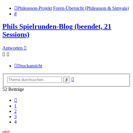
Phileasson-Projekt
Foren-Übersicht (Phileasson & Simyala)
Suche
Phils Spielrunden-Blog (beendet, 21
Sessions)
Antworten
Druckansicht
Erweiterte
Suche
Suche
52 Beiträge
Vorherige
1
2
3
4
phil