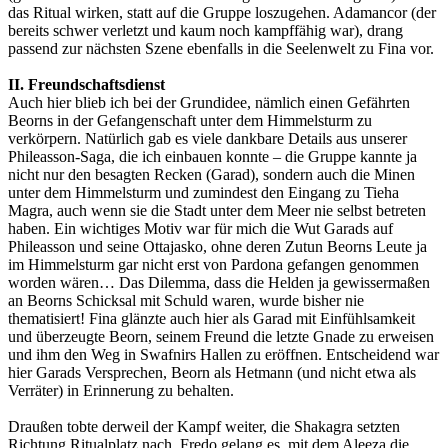
das Ritual wirken, statt auf die Gruppe loszugehen. Adamancor (der
bereits schwer verletzt und kaum noch kampffähig war), drang
passend zur nächsten Szene ebenfalls in die Seelenwelt zu Fina vor.
II. Freundschaftsdienst
Auch hier blieb ich bei der Grundidee, nämlich einen Gefährten
Beorns in der Gefangenschaft unter dem Himmelsturm zu
verkörpern. Natürlich gab es viele dankbare Details aus unserer
Phileasson-Saga, die ich einbauen konnte – die Gruppe kannte ja
nicht nur den besagten Recken (Garad), sondern auch die Minen
unter dem Himmelsturm und zumindest den Eingang zu Tieha
Magra, auch wenn sie die Stadt unter dem Meer nie selbst betreten
haben. Ein wichtiges Motiv war für mich die Wut Garads auf
Phileasson und seine Ottajasko, ohne deren Zutun Beorns Leute ja
im Himmelsturm gar nicht erst von Pardona gefangen genommen
worden wären… Das Dilemma, dass die Helden ja gewissermaßen
an Beorns Schicksal mit Schuld waren, wurde bisher nie
thematisiert! Fina glänzte auch hier als Garad mit Einfühlsamkeit
und überzeugte Beorn, seinem Freund die letzte Gnade zu erweisen
und ihm den Weg in Swafnirs Hallen zu eröffnen. Entscheidend war
hier Garads Versprechen, Beorn als Hetmann (und nicht etwa als
Verräter) in Erinnerung zu behalten.
Draußen tobte derweil der Kampf weiter, die Shakagra setzten
Richtung Ritualplatz nach. Fredo gelang es, mit dem Aleeza die