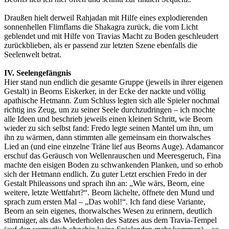
Draußen hielt derweil Rahjadan mit Hilfe eines explodierenden
sonnenhellen Flimflams die Shakagra zurück, die vom Licht
geblendet und mit Hilfe von Travias Macht zu Boden geschleudert
zurückblieben, als er passend zur letzten Szene ebenfalls die
Seelenwelt betrat.
IV. Seelengefängnis
Hier stand nun endlich die gesamte Gruppe (jeweils in ihrer eigenen
Gestalt) in Beorns Eiskerker, in der Ecke der nackte und völlig
apathische Hetmann. Zum Schluss legten sich alle Spieler nochmal
richtig ins Zeug, um zu seiner Seele durchzudringen – ich mochte
alle Ideen und beschrieb jeweils einen kleinen Schritt, wie Beorn
wieder zu sich selbst fand: Fredo legte seinen Mantel um ihn, um
ihn zu wärmen, dann stimmten alle gemeinsam ein thorwalsches
Lied an (und eine einzelne Träne lief aus Beorns Auge). Adamancor
erschuf das Geräusch von Wellenrauschen und Meeresgeruch, Fina
machte den eisigen Boden zu schwankenden Planken, und so erhob
sich der Hetmann endlich. Zu guter Letzt erschien Fredo in der
Gestalt Phileassons und sprach ihn an: „Wie wärs, Beorn, eine
weitere, letzte Wettfahrt?“. Beorn lächelte, öffnete den Mund und
sprach zum ersten Mal – „Das wohl!“. Ich fand diese Variante,
Beorn an sein eigenes, thorwalsches Wesen zu erinnern, deutlich
stimmiger, als das Wiederholen des Satzes aus dem Travia-Tempel