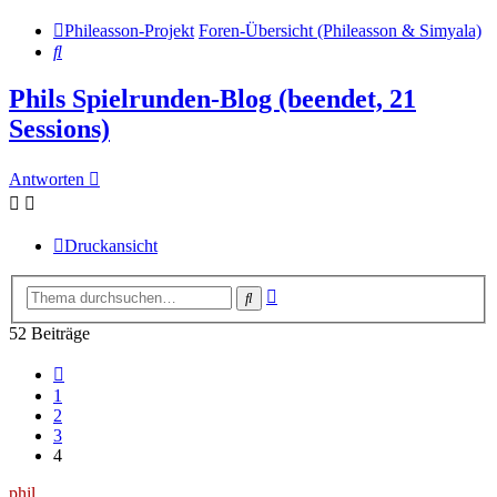
Phileasson-Projekt
Foren-Übersicht (Phileasson & Simyala)
Suche
Phils Spielrunden-Blog (beendet, 21
Sessions)
Antworten
Druckansicht
Erweiterte
Suche
Suche
52 Beiträge
Vorherige
1
2
3
4
phil