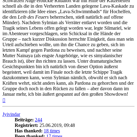
Schwarzen Auge erblickte Ritualort war mit Hilfe der Katzenelfen
schnell als die in den Verheerten Landen gelegene Lava-Kaskade zu
identifizieren (die Idee eines „Lava-Schwimmbads“ für Hochelfen,
die den
Leib des Feuers
beherrschen, stieß natürlich auf offene
Münder). Nachdem Sylmian als Verräter entlarvt worden und die
Tragik seines Lebens offen gelegt worden war, legte Silmariel, wie
im Abenteuer vorgeschlagen, sein Schicksal in die Hände der
Gruppe – nach kurzer Diskussion herrschte Einigkeit, dass man sein
Urteil aufschieben wollte, um ihn die Chance zu geben, sich im
letzten Kampf gegen Pardona zu beweisen, und nachher seine
Mutter Nainaya (als engste Angehörige, wie es simyalanischer
Brauch ist), über ihn richten zu lassen. Unter dramaturgischen
Gesichtspunkten bin ich natürlich von dieser Option äußerst
begeistert, weil damit im Finale noch die letzte Schippe Tragik
dazukommen kann, wenn Sylmian nämlich, obwohl er sich nach
Kräften wehrt, nicht anders kann, als Pardona zu gehorchen und der
Gruppe doch noch in den Rücken zu fallen – aber davon dann im
Januar mehr, ich bin äußert gespannt auf den großen Showdown!
Nach
oben
Jyivindar
Beiträge:
244
Registriert:
25.06.2019, 09:48
Has thanked:
18 times
Been thanked:
17 times