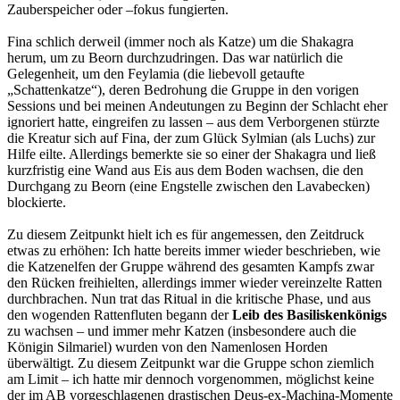
Zauberspeicher oder –fokus fungierten.
Fina schlich derweil (immer noch als Katze) um die Shakagra
herum, um zu Beorn durchzudringen. Das war natürlich die
Gelegenheit, um den Feylamia (die liebevoll getaufte
„Schattenkatze“), deren Bedrohung die Gruppe in den vorigen
Sessions und bei meinen Andeutungen zu Beginn der Schlacht eher
ignoriert hatte, eingreifen zu lassen – aus dem Verborgenen stürzte
die Kreatur sich auf Fina, der zum Glück Sylmian (als Luchs) zur
Hilfe eilte. Allerdings bemerkte sie so einer der Shakagra und ließ
kurzfristig eine Wand aus Eis aus dem Boden wachsen, die den
Durchgang zu Beorn (eine Engstelle zwischen den Lavabecken)
blockierte.
Zu diesem Zeitpunkt hielt ich es für angemessen, den Zeitdruck
etwas zu erhöhen: Ich hatte bereits immer wieder beschrieben, wie
die Katzenelfen der Gruppe während des gesamten Kampfs zwar
den Rücken freihielten, allerdings immer wieder vereinzelte Ratten
durchbrachen. Nun trat das Ritual in die kritische Phase, und aus
den wogenden Rattenfluten begann der
Leib des Basiliskenkönigs
zu wachsen – und immer mehr Katzen (insbesondere auch die
Königin Silmariel) wurden von den Namenlosen Horden
überwältigt. Zu diesem Zeitpunkt war die Gruppe schon ziemlich
am Limit – ich hatte mir dennoch vorgenommen, möglichst keine
der im AB vorgeschlagenen drastischen Deus-ex-Machina-Momente