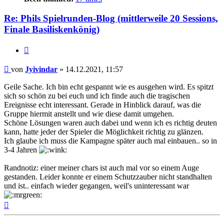
Re: Phils Spielrunden-Blog (mittlerweile 20 Sessions,
Finale Basiliskenkönig)
Zitat
Beitrag
von
Jyivindar
»
14.12.2021, 11:57
Geile Sache. Ich bin echt gespannt wie es ausgehen wird. Es spitzt
sich so schön zu bei euch und ich finde auch die tragischen
Ereignisse echt interessant. Gerade in Hinblick darauf, was die
Gruppe hiermit anstellt und wie diese damit umgehen.
Schöne Lösungen waren auch dabei und wenn ich es richtig deuten
kann, hatte jeder der Spieler die Möglichkeit richtig zu glänzen.
Ich glaube ich muss die Kampagne später auch mal einbauen.. so in
3-4 Jahren
Randnotiz: einer meiner chars ist auch mal vor so einem Auge
gestanden. Leider konnte er einem Schutzzauber nicht standhalten
und ist.. einfach wieder gegangen, weil's uninteressant war
Nach
oben