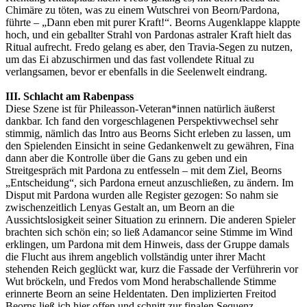
Chimäre zu töten, was zu einem Wutschrei von Beorn/Pardona,
führte – „Dann eben mit purer Kraft!“. Beorns Augenklappe klappte
hoch, und ein geballter Strahl von Pardonas astraler Kraft hielt das
Ritual aufrecht. Fredo gelang es aber, den Travia-Segen zu nutzen,
um das Ei abzuschirmen und das fast vollendete Ritual zu
verlangsamen, bevor er ebenfalls in die Seelenwelt eindrang.
III. Schlacht am Rabenpass
Diese Szene ist für Phileasson-Veteran*innen natürlich äußerst
dankbar. Ich fand den vorgeschlagenen Perspektivwechsel sehr
stimmig, nämlich das Intro aus Beorns Sicht erleben zu lassen, um
den Spielenden Einsicht in seine Gedankenwelt zu gewähren, Fina
dann aber die Kontrolle über die Gans zu geben und ein
Streitgespräch mit Pardona zu entfesseln – mit dem Ziel, Beorns
„Entscheidung“, sich Pardona erneut anzuschließen, zu ändern. Im
Disput mit Pardona wurden alle Register gezogen: So nahm sie
zwischenzeitlich Lenyas Gestalt an, um Beorn an die
Aussichtslosigkeit seiner Situation zu erinnern. Die anderen Spieler
brachten sich schön ein; so ließ Adamancor seine Stimme im Wind
erklingen, um Pardona mit dem Hinweis, dass der Gruppe damals
die Flucht aus ihrem angeblich vollständig unter ihrer Macht
stehenden Reich geglückt war, kurz die Fassade der Verführerin vor
Wut bröckeln, und Fredos vom Mond herabschallende Stimme
erinnerte Beorn an seine Heldentaten. Den implizierten Freitod
Beorns ließ ich hier offen und schnitt zur finalen Sequenz.