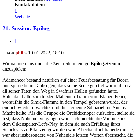
Kontaktdaten:
Kontaktdaten
von
Website
phil
21. Session: Epilog
Zitat
Beitrag
von
phil
»
10.01.2022, 18:10
Wir nahmen uns noch die Zeit, reihum einige
Epilog-Szenen
anzuspielen:
Adamancor bestand natürlich auf einer Feuerbestattung für Beorn
und spürte beim Grabsegen, dass seine Seele gerettet war und trotz
all seiner Taten den Weg in Swafnirs Hallen gefunden hatte.
Rahjadan hatte zum letzten Mal einen Traum vom Blauen Feuer,
woraufhin die Simia-Flamme in den Tempel gebracht wurde, der
endlich wieder erwachte, und die sterbende Silmariel mit Simias
Macht heilte. Als die Gruppe die Orchideenoper aufsuchte, stellte sie
fest, dass Naheniel vergangen war – ich mochte die Variante aus
dem Orkenspalter-Let’s-Play, in dem sie nach Erfüllung ihres
Schicksals zu Pflanzen geworden war. Allechandriel trauerte um sie,
war aber insbesondere von Naheniels letzten Worten überrascht, die