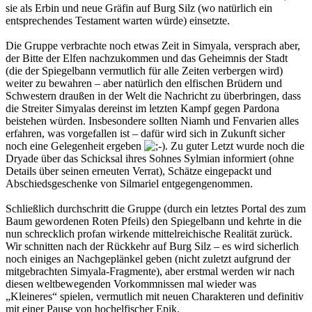
sie als Erbin und neue Gräfin auf Burg Silz (wo natürlich ein
entsprechendes Testament warten würde) einsetzte.
Die Gruppe verbrachte noch etwas Zeit in Simyala, versprach aber,
der Bitte der Elfen nachzukommen und das Geheimnis der Stadt
(die der Spiegelbann vermutlich für alle Zeiten verbergen wird)
weiter zu bewahren – aber natürlich den elfischen Brüdern und
Schwestern draußen in der Welt die Nachricht zu überbringen, dass
die Streiter Simyalas dereinst im letzten Kampf gegen Pardona
beistehen würden. Insbesondere sollten Niamh und Fenvarien alles
erfahren, was vorgefallen ist – dafür wird sich in Zukunft sicher
noch eine Gelegenheit ergeben
. Zu guter Letzt wurde noch die
Dryade über das Schicksal ihres Sohnes Sylmian informiert (ohne
Details über seinen erneuten Verrat), Schätze eingepackt und
Abschiedsgeschenke von Silmariel entgegengenommen.
Schließlich durchschritt die Gruppe (durch ein letztes Portal des zum
Baum gewordenen Roten Pfeils) den Spiegelbann und kehrte in die
nun schrecklich profan wirkende mittelreichische Realität zurück.
Wir schnitten nach der Rückkehr auf Burg Silz – es wird sicherlich
noch einiges an Nachgeplänkel geben (nicht zuletzt aufgrund der
mitgebrachten Simyala-Fragmente), aber erstmal werden wir nach
diesen weltbewegenden Vorkommnissen mal wieder was
„Kleineres“ spielen, vermutlich mit neuen Charakteren und definitiv
mit einer Pause von hochelfischer Epik.