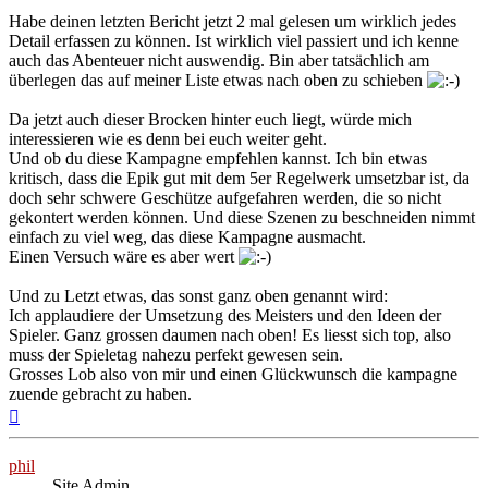
Habe deinen letzten Bericht jetzt 2 mal gelesen um wirklich jedes
Detail erfassen zu können. Ist wirklich viel passiert und ich kenne
auch das Abenteuer nicht auswendig. Bin aber tatsächlich am
überlegen das auf meiner Liste etwas nach oben zu schieben
Da jetzt auch dieser Brocken hinter euch liegt, würde mich
interessieren wie es denn bei euch weiter geht.
Und ob du diese Kampagne empfehlen kannst. Ich bin etwas
kritisch, dass die Epik gut mit dem 5er Regelwerk umsetzbar ist, da
doch sehr schwere Geschütze aufgefahren werden, die so nicht
gekontert werden können. Und diese Szenen zu beschneiden nimmt
einfach zu viel weg, das diese Kampagne ausmacht.
Einen Versuch wäre es aber wert
Und zu Letzt etwas, das sonst ganz oben genannt wird:
Ich applaudiere der Umsetzung des Meisters und den Ideen der
Spieler. Ganz grossen daumen nach oben! Es liesst sich top, also
muss der Spieletag nahezu perfekt gewesen sein.
Grosses Lob also von mir und einen Glückwunsch die kampagne
zuende gebracht zu haben.
Nach
oben
phil
Site Admin