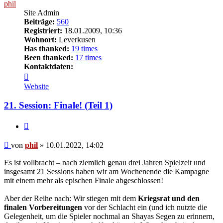
phil
Site Admin
Beiträge:
560
Registriert:
18.01.2009, 10:36
Wohnort:
Leverkusen
Has thanked:
19 times
Been thanked:
17 times
Kontaktdaten:
Kontaktdaten
von
Website
phil
21. Session: Finale! (Teil 1)
Zitat
Beitrag
von
phil
»
10.01.2022, 14:02
Es ist vollbracht – nach ziemlich genau drei Jahren Spielzeit und
insgesamt 21 Sessions haben wir am Wochenende die Kampagne
mit einem mehr als epischen Finale abgeschlossen!
Aber der Reihe nach: Wir stiegen mit dem
Kriegsrat und den
finalen Vorbereitungen
vor der Schlacht ein (und ich nutzte die
Gelegenheit, um die Spieler nochmal an Shayas Segen zu erinnern,