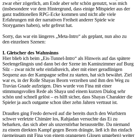
zwar eher zögerlich, am Ende aber sehr schön genutzt, was mich
(insbesondere vor dem Hintergrund, dass einige Mitspieler aus der
ganz traditionellen RPG-Ecke kommen und nicht alle viele
Erfahrungen mit der narrativen Freiheit anderer Spiele wie
Storygames haben), sehr gefreut hat.
Sorry, das war ein längeres „Meta-Intro“ als geplant, nun also zu
den einzelnen Szenen:
I. Gletscher des Wahnsinns
Hier blieb ich beim „Eis-Tunnel-Intro“ als Hinweis auf das spätere
Seelengefängnis und dann bei der Szene im Kaminzimmer auf Burg
Silz – zwar nicht sehr einfallsreich, aber mit einer geradlinigen
Sequenz aus der Kampagne selbst zu starten, hat sich bewährt. Ziel
war es, in der Rolle Shayas Beorn verzeihen und ihm den Weg zu
Travias Gnade aufzeigen. Dies wurde von Fina mit einer
stimmungsvollen Rede als Shaya und einem kurzen Dialog sehr
schön und schnell gelöst – es hilft sicher, dass Shayas Charakter die
Spieler ja auch outgame schon über zehn Jahren vertraut ist.
Draußen ging Fredo derweil auf die bereits durch den Wurfstern
schwer verletzte Chimäre los, Rahjadan versuchte das Ei zu
beharken, das sich aber als unzerstörbar herausstellte. Da niemand
zu einem direkten Kampf gegen Beorn drängte, ließ ich ihn einfach
(gemeinsam mit Fina von einem orangenen Glosen umgeben) weiter