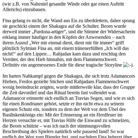
(wie z.B. von Naheniel gesandte Winde oder gar einen Auftritt
Allerichs) einzubauen.
Fina gelang es nicht, die Wand aus Eis zu überklettern, daher sprang
sie geschickt einem der Shakagra auf die Schulter. Beorn wurde
derweil immer „Pardona-artiger“, und die Stimme der Widersacherin
erklang immer häufiger in den Köpfen der Anwesenden – nach
ihrem Ausruf „Wer mir einmal dient, dient mir für immer“ griff
plötzlich Sylmian Fina an, mit einem tränenerfüllten „Ich will das
nicht!“ auf den Lippen… Rahjadan kam dazu und erschlug den
Verräter, der den Hieb hinnahm, mit dem Flammenschwert.
Definitiv ein angemessenes Ende für diese tragische Storyline
.
Im harten Nahkampf gegen die Shakagra, die sich trotz Adamancors
Hieben, Fredos gezielte Stichen und Rahjadans Flammenschwert
wenig beeindruckt zeigten, wurde mittlerweile klar, dass der Gruppe
die Zeit davonlief und das Ritual bereits fast vollendet war.
Adamancor erinnerte sich endlich an Travias Segen, und wie es sich
für einen Rondrianer gehört, setzte er ihn nicht etwa zu seinem
eigenen Schutz ein, sondern zu dem der Welt vor dem Übel des
Basiliskenkönigs ein: Mit der Erinnerung an ein Herdfeuer im
Herzen versuchte er, mit Travias Hilfe die Eiswand zu schmelzen,
die Beorn schützte – was ich nach der stimmungsvollen
Beschreibung des Spielers natürlich sehr passend fand! So war
endlich der Weg zum Blender frei, und nachdem Fina beherzt über