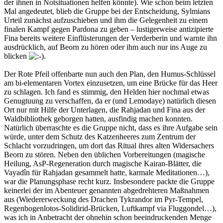
der ihnen in Notsituationen helfen könnte). Wie schon beim letzten
Mal angedeutet, blieb die Gruppe bei der Entscheidung, Sylmians
Urteil zunächst aufzuschieben und ihm die Gelegenheit zu einem
finalen Kampf gegen Pardona zu geben – lustigerweise antizipierte
Fina bereits weitere Einflüsterungen der Verderberin und warnte ihn
ausdrücklich, auf Beorn zu hören oder ihm auch nur ins Auge zu
blicken
.
Der Rote Pfeil offenbarte nun auch den Plan, den Humus-Schlüssel
am bi-elementaren Vortex einzusetzen, um eine Brücke für das Heer
zu schlagen. Ich fand es stimmig, den Helden hier nochmal etwas
Genugtuung zu verschaffen, da er (und Lemodaye) natürlich diesen
Ort nur mit Hilfe der Unterlagen, die Rahjadan und Fina aus der
Waldbibliothek geborgen hatten, ausfindig machen konnten.
Natürlich überraschte es die Gruppe nicht, dass es ihre Aufgabe sein
würde, unter dem Schutz des Katzenheeres zum Zentrum der
Schlacht vorzudringen, um dort das Ritual ihres alten Widersachers
Beorn zu stören. Neben den üblichen Vorbereitungen (magische
Heilung, AsP-Regeneration durch magische Kairan-Blätter, die
Vayadîn für Rahjadan gesammelt hatte, karmale Meditationen…),
war die Planungsphase recht kurz. Insbesondere packte die Gruppe
keinerlei der im Abenteuer genannten abgedrehteren Maßnahmen
aus (Wiedererweckung des Drachen Tykrandor im Pyr-Tempel,
Regenbogenlotos-Solidirid-Brücken, Luftkampf via Fluggondel…),
was ich in Anbetracht der ohnehin schon beeindruckenden Menge