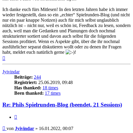
Ich danke euch fürs Mitlesen! In den letzten Jahren habe ich immer
wieder festgestellt, dass so ein „echter“ Spielrunden-Blog (und nicht
nur ein paar knappe Notizen) auch für mich selbst unglaublich
nützlich ist – nicht nur, weil es schön ist, Feedback zu lesen, sondern
auch, weil man die Gedanken und Planungen doch nochmal
strukturierter sortiert und davon auch selbst für die folgenden
Sessions profitiert. Wenn es Aspekte gibt, über die ihr nochmal
ausführlicher separat diskutieren wollt oder zu denen ihr Fragen
habt, meldet euch natürlich gerne
!
Nach
oben
Jyivindar
Beiträge:
244
Registriert:
25.06.2019, 09:48
Has thanked:
18 times
Been thanked:
17 times
Re: Phils Spielrunden-Blog (beendet, 21 Sessions)
Zitat
Beitrag
von
Jyivindar
»
16.01.2022, 00:07