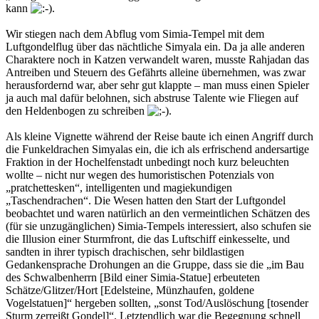
kann
.
Wir stiegen nach dem Abflug vom Simia-Tempel mit dem
Luftgondelflug über das nächtliche Simyala ein. Da ja alle anderen
Charaktere noch in Katzen verwandelt waren, musste Rahjadan das
Antreiben und Steuern des Gefährts alleine übernehmen, was zwar
herausfordernd war, aber sehr gut klappte – man muss einen Spieler
ja auch mal dafür belohnen, sich abstruse Talente wie Fliegen auf
den Heldenbogen zu schreiben
.
Als kleine Vignette während der Reise baute ich einen Angriff durch
die Funkeldrachen Simyalas ein, die ich als erfrischend andersartige
Fraktion in der Hochelfenstadt unbedingt noch kurz beleuchten
wollte – nicht nur wegen des humoristischen Potenzials von
„pratchettesken“, intelligenten und magiekundigen
„Taschendrachen“. Die Wesen hatten den Start der Luftgondel
beobachtet und waren natürlich an den vermeintlichen Schätzen des
(für sie unzugänglichen) Simia-Tempels interessiert, also schufen sie
die Illusion einer Sturmfront, die das Luftschiff einkesselte, und
sandten in ihrer typisch drachischen, sehr bildlastigen
Gedankensprache Drohungen an die Gruppe, dass sie die „im Bau
des Schwalbenherrn [Bild einer Simia-Statue] erbeuteten
Schätze/Glitzer/Hort [Edelsteine, Münzhaufen, goldene
Vogelstatuen]“ hergeben sollten, „sonst Tod/Auslöschung [tosender
Sturm zerreißt Gondel]“. Letztendlich war die Begegnung schnell