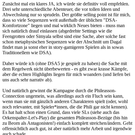
Zunächst mal ein klares JA, ich würde sie definitiv voll empfehlen.
Drei sehr unterschiedliche Abenteuer, die vor tollen Ideen und
Abwechslung nur so sprudeln. Der größte selling point ist für mich,
dass so viele Sequenzen weit außerhalb der üblichen "DSA-
Komfortzone" liegen und mal wirklich Neues bieten - muss man
sich natürlich drauf einlassen (abgedrehte Settings wie die
Feengrotten oder Simyala selbst sind eine Sache, aber solche fast
schon metaphysischen Sequenzen wie der Abschnitt um Dagal
findet man ja sonst eher in story-gamigeren Spielen als in sowas
Traditionellem wie DSA).
Daher würde ich (ohne DSA5 je gespielt zu haben) die Sache mit
dem Regelwerk nicht überbewerten - es gibt zwar krasse Kämpfe,
aber die echten Highlights liegen für mich woanders (und liefen bei
uns auch sehr narrativ ab).
Und natürlich gewinnt die Kampagne durch die Phileasson-
Connection ungemein, was allerdings auch ein Fluch sein kann,
wenn man sie mit gänzlich anderen Charakteren spielt (oder, wohl
noch relevanter, mit Spieler*innen, die die Phili gar nicht kennen).
Es hat halt schon einen Grund, dass viele SLs (siehe auch das
Orkenspalter-Let's-Play) die gesamten Phileasson-Bezüge (bis hin
zu Beorn als Antagonisten!) einfach komplett streichen/ändern. Geht
offensichtlich auch gut, ist aber natürlich mehr Arbeit und irgendwie
auch schade.