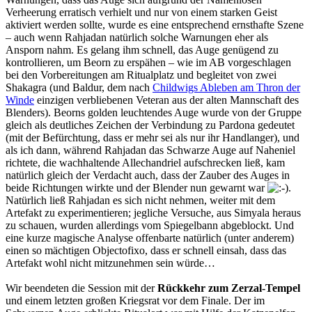
Verheerung erratisch verhielt und nur von einem starken Geist
aktiviert werden sollte, wurde es eine entsprechend ernsthafte Szene
– auch wenn Rahjadan natürlich solche Warnungen eher als
Ansporn nahm. Es gelang ihm schnell, das Auge genügend zu
kontrollieren, um Beorn zu erspähen – wie im AB vorgeschlagen
bei den Vorbereitungen am Ritualplatz und begleitet von zwei
Shakagra (und Baldur, dem nach
Childwigs Ableben am Thron der
Winde
einzigen verbliebenen Veteran aus der alten Mannschaft des
Blenders). Beorns golden leuchtendes Auge wurde von der Gruppe
gleich als deutliches Zeichen der Verbindung zu Pardona gedeutet
(mit der Befürchtung, dass er mehr sei als nur ihr Handlanger), und
als ich dann, während Rahjadan das Schwarze Auge auf Naheniel
richtete, die wachhaltende Allechandriel aufschrecken ließ, kam
natürlich gleich der Verdacht auch, dass der Zauber des Auges in
beide Richtungen wirkte und der Blender nun gewarnt war
.
Natürlich ließ Rahjadan es sich nicht nehmen, weiter mit dem
Artefakt zu experimentieren; jegliche Versuche, aus Simyala heraus
zu schauen, wurden allerdings vom Spiegelbann abgeblockt. Und
eine kurze magische Analyse offenbarte natürlich (unter anderem)
einen so mächtigen Objectofixo, dass er schnell einsah, dass das
Artefakt wohl nicht mitzunehmen sein würde…
Wir beendeten die Session mit der
Rückkehr zum Zerzal-Tempel
und einem letzten großen Kriegsrat vor dem Finale. Der im