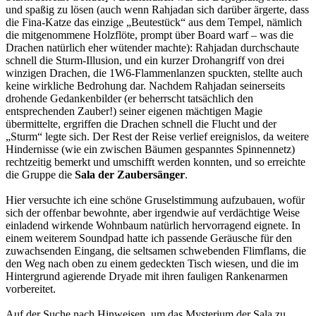
und spaßig zu lösen (auch wenn Rahjadan sich darüber ärgerte, dass
die Fina-Katze das einzige „Beutestück“ aus dem Tempel, nämlich
die mitgenommene Holzflöte, prompt über Board warf – was die
Drachen natürlich eher wütender machte): Rahjadan durchschaute
schnell die Sturm-Illusion, und ein kurzer Drohangriff von drei
winzigen Drachen, die 1W6-Flammenlanzen spuckten, stellte auch
keine wirkliche Bedrohung dar. Nachdem Rahjadan seinerseits
drohende Gedankenbilder (er beherrscht tatsächlich den
entsprechenden Zauber!) seiner eigenen mächtigen Magie
übermittelte, ergriffen die Drachen schnell die Flucht und der
„Sturm“ legte sich. Der Rest der Reise verlief ereignislos, da weitere
Hindernisse (wie ein zwischen Bäumen gespanntes Spinnennetz)
rechtzeitig bemerkt und umschifft werden konnten, und so erreichte
die Gruppe die
Sala der Zaubersänger
.
Hier versuchte ich eine schöne Gruselstimmung aufzubauen, wofür
sich der offenbar bewohnte, aber irgendwie auf verdächtige Weise
einladend wirkende Wohnbaum natürlich hervorragend eignete. In
einem weiterem Soundpad hatte ich passende Geräusche für den
zuwachsenden Eingang, die seltsamen schwebenden Flimflams, die
den Weg nach oben zu einem gedeckten Tisch wiesen, und die im
Hintergrund agierende Dryade mit ihren fauligen Rankenarmen
vorbereitet.
Auf der Suche nach Hinweisen, um das Mysterium der Sala zu