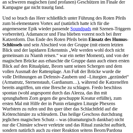
an schweren magischen (und profanen) Geschützen im Finale der
Kampagne gar nicht traurig fand.
Und so brach das Heer schließlich unter Führung des Roten Pfeils
zum bi-elementaren Vortex auf (natürlich hatte ich für die
angemessene Epik wieder passende
Soundpads
mit Szenen-Triggern
vorbereitet). Adamancor und Fina blieben vorerst noch bei ihrer
Katzenform. Das Ende des Roten Pfeils beim
Einsatz des Humus-
Schlüssels
und sein Abschied von der Gruppe (mit einem letzten
Blick und der lapidaren Erkenntnis „Wir werden wohl doch nicht
gemeinsam zu Niamh reisen.“ war ein netter Moment), und von der
magischen Brücke aus erhaschte die Gruppe dann auch einen ersten
Blick auf den Ritualplatz, Beorn samt seinen Schergen und dem
vollen Ausmaß der Rattenplage. Am Fuß der Brücke wurde die
volle Dröhnungen an Defensiv-Zaubern und –Liturgien „gezündet“
(Armatrutz, Sternenstaub, Gardianum…), während die Katzenelfen
bereits angriffen, um eine Bresche zu schlagen. Fredo beschloss
spontan (wohl angespornt durch das Aleeza, das ihn mit
sprunghaftem Zorn gegen die geschuppte Kreatur erfüllte), zum
ersten Mal mit Hilfe der in Punin erlangten Liturgie Phexens
Wurfstern zu rufen und ihn quer über das Schlachtfeld auf die
Krötenchimäre zu schleudern. Das heilige Geschoss durchdrang
jeglichen magischen Schutz – was (dramaturgisch dankbar) nicht
nur die Chimäre schwer verletzte und das Ritual zunächst aufhielt,
sondern natürlich auch zu einer Reaktion seitens Beorn/Pardona