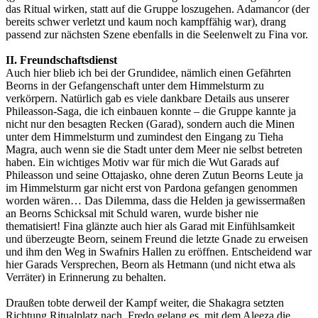
das Ritual wirken, statt auf die Gruppe loszugehen. Adamancor (der
bereits schwer verletzt und kaum noch kampffähig war), drang
passend zur nächsten Szene ebenfalls in die Seelenwelt zu Fina vor.
II. Freundschaftsdienst
Auch hier blieb ich bei der Grundidee, nämlich einen Gefährten
Beorns in der Gefangenschaft unter dem Himmelsturm zu
verkörpern. Natürlich gab es viele dankbare Details aus unserer
Phileasson-Saga, die ich einbauen konnte – die Gruppe kannte ja
nicht nur den besagten Recken (Garad), sondern auch die Minen
unter dem Himmelsturm und zumindest den Eingang zu Tieha
Magra, auch wenn sie die Stadt unter dem Meer nie selbst betreten
haben. Ein wichtiges Motiv war für mich die Wut Garads auf
Phileasson und seine Ottajasko, ohne deren Zutun Beorns Leute ja
im Himmelsturm gar nicht erst von Pardona gefangen genommen
worden wären… Das Dilemma, dass die Helden ja gewissermaßen
an Beorns Schicksal mit Schuld waren, wurde bisher nie
thematisiert! Fina glänzte auch hier als Garad mit Einfühlsamkeit
und überzeugte Beorn, seinem Freund die letzte Gnade zu erweisen
und ihm den Weg in Swafnirs Hallen zu eröffnen. Entscheidend war
hier Garads Versprechen, Beorn als Hetmann (und nicht etwa als
Verräter) in Erinnerung zu behalten.
Draußen tobte derweil der Kampf weiter, die Shakagra setzten
Richtung Ritualplatz nach. Fredo gelang es, mit dem Aleeza die