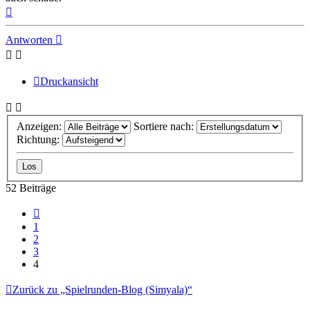
Nach
oben
Antworten
Druckansicht
Anzeigen:
Sortiere nach:
Richtung:
52 Beiträge
Vorherige
1
2
3
4
Zurück zu „Spielrunden-Blog (Simyala)“