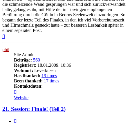
die schmelzende Wand gesprungen war und sich zurückverwandelt
hatte, gelang es ihr, mit Hilfe der in Travingen empfangenen
Berührung durch die Göttin in Beorns Seelenwelt einzudringen. So
begann der letzte Teil des Finales, in den ich viel Vorbereitungszeit
und Hirnschmalz gesteckt hatte – zur besseren Lesbarkeit später in
einem separaten Post.
Nach
oben
phil
Site Admin
Beiträge:
560
Registriert:
18.01.2009, 10:36
Wohnort:
Leverkusen
Has thanked:
19 times
Been thanked:
17 times
Kontaktdaten:
Kontaktdaten
von
Website
phil
21. Session: Finale! (Teil 2)
Zitat