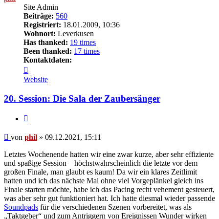
Site Admin
Beiträge:
560
Registriert:
18.01.2009, 10:36
Wohnort:
Leverkusen
Has thanked:
19 times
Been thanked:
17 times
Kontaktdaten:
Kontaktdaten
von
Website
phil
20. Session: Die Sala der Zaubersänger
Zitat
Beitrag
von
phil
»
09.12.2021, 15:11
Letztes Wochenende hatten wir eine zwar kurze, aber sehr effiziente
und spaßige Session – höchstwahrscheinlich die letzte vor dem
großen Finale, man glaubt es kaum! Da wir ein klares Zeitlimit
hatten und ich das nächste Mal ohne viel Vorgeplänkel gleich ins
Finale starten möchte, habe ich das Pacing recht vehement gesteuert,
was aber sehr gut funktioniert hat. Ich hatte diesmal wieder passende
Soundpads
für die verschiedenen Szenen vorbereitet, was als
„Taktgeber“ und zum Antriggern von Ereignissen Wunder wirken