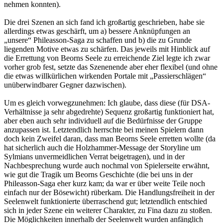
nehmen konnten).
Die drei Szenen an sich fand ich großartig geschrieben, habe sie
allerdings etwas geschärft, um a) bessere Anknüpfungen an
„unsere“ Phileasson-Saga zu schaffen und b) die zu Grunde
liegenden Motive etwas zu schärfen. Das jeweils mit Hinblick auf
die Errettung von Beorns Seele zu erreichende Ziel legte ich zwar
vorher grob fest, setzte das Szenenende aber eher flexibel (und ohne
die etwas willkürlichen wirkenden Portale mit „Passierschlägen“
unüberwindbarer Gegner dazwischen).
Um es gleich vorwegzunehmen: Ich glaube, dass diese (für DSA-
Verhältnisse ja sehr abgedrehte) Sequenz großartig funktioniert hat,
aber eben auch sehr individuell auf die Bedürfnisse der Gruppe
anzupassen ist. Letztendlich herrschte bei meinen Spielern dann
doch kein Zweifel daran, dass man Beorns Seele erretten wollte (da
hat sicherlich auch die Holzhammer-Message der Storyline um
Sylmians unvermeidlichen Verrat beigetragen), und in der
Nachbesprechung wurde auch nochmal von Spielerseite erwähnt,
wie gut die Tragik um Beorns Geschichte (die bei uns in der
Phileasson-Saga eher kurz kam; da war er über weite Teile noch
einfach nur der Bösewicht) rüberkam. Die Handlungsfreiheit in der
Seelenwelt funktionierte überraschend gut; letztendlich entschied
sich in jeder Szene ein weiterer Charakter, zu Fina dazu zu stoßen.
Die Möglichkeiten innerhalb der Seelenwelt wurden anfänglich