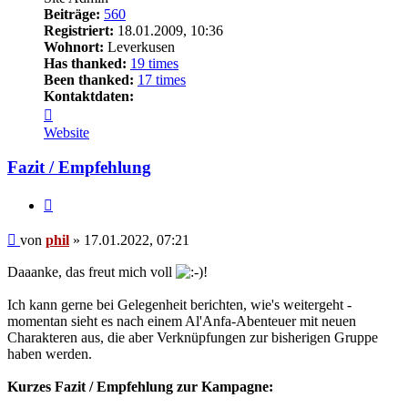
Beiträge:
560
Registriert:
18.01.2009, 10:36
Wohnort:
Leverkusen
Has thanked:
19 times
Been thanked:
17 times
Kontaktdaten:
Kontaktdaten
von
Website
phil
Fazit / Empfehlung
Zitat
Beitrag
von
phil
»
17.01.2022, 07:21
Daaanke, das freut mich voll
!
Ich kann gerne bei Gelegenheit berichten, wie's weitergeht -
momentan sieht es nach einem Al'Anfa-Abenteuer mit neuen
Charakteren aus, die aber Verknüpfungen zur bisherigen Gruppe
haben werden.
Kurzes Fazit / Empfehlung zur Kampagne: