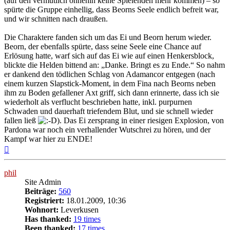
(auf den vermutlich ohnehin keine Spielenden mehr kommen) – so
spürte die Gruppe einhellig, dass Beorns Seele endlich befreit war,
und wir schnitten nach draußen.
Die Charaktere fanden sich um das Ei und Beorn herum wieder.
Beorn, der ebenfalls spürte, dass seine Seele eine Chance auf
Erlösung hatte, warf sich auf das Ei wie auf einen Henkersblock,
blickte die Helden bittend an: „Danke. Bringt es zu Ende.“ So nahm
er dankend den tödlichen Schlag von Adamancor entgegen (nach
einem kurzen Slapstick-Moment, in dem Fina nach Beorns neben
ihm zu Boden gefallener Axt griff, sich dann erinnerte, dass ich sie
wiederholt als verflucht beschrieben hatte, inkl. purpurnen
Schwaden und dauerhaft triefendem Blut, und sie schnell wieder
fallen ließ
). Das Ei zersprang in einer riesigen Explosion, von
Pardona war noch ein verhallender Wutschrei zu hören, und der
Kampf war hier zu ENDE!
Nach
oben
phil
Site Admin
Beiträge:
560
Registriert:
18.01.2009, 10:36
Wohnort:
Leverkusen
Has thanked:
19 times
Been thanked:
17 times