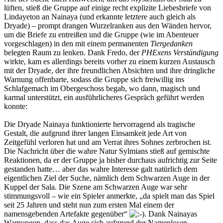
lüften, stieß die Gruppe auf einige recht explizite Liebesbriefe von
Lindayeton an Nainaya (und erkannte letztere auch gleich als
Dryade) – prompt drangen Wurzelranken aus den Wänden hervor,
um die Briefe zu entreißen und die Gruppe (wie im Abenteuer
vorgeschlagen) in den mit einem permanenten
Tiergedanken
belegten Raum zu lenken. Dank Fredo, der
PHExens Verständigung
wirkte, kam es allerdings bereits vorher zu einem kurzen Austausch
mit der Dryade, der ihre freundlichen Absichten und ihre dringliche
Warnung offenbarte, sodass die Gruppe sich freiwillig ins
Schlafgemach im Obergeschoss begab, wo dann, magisch und
karmal unterstützt, ein ausführlicheres Gespräch geführt werden
konnte:
Die Dryade Nainaya funktionierte hervorragend als tragische
Gestalt, die aufgrund ihrer langen Einsamkeit jede Art von
Zeitgefühl verloren hat und am Verrat ihres Sohnes zerbrochen ist.
Die Nachricht über die wahre Natur Sylmians stieß auf gemischte
Reaktionen, da er der Gruppe ja bisher durchaus aufrichtig zur Seite
gestanden hatte… aber das wahre Interesse galt natürlich dem
eigentlichen Ziel der Suche, nämlich dem Schwarzen Auge in der
Kuppel der Sala. Die Szene am Schwarzen Auge war sehr
stimmungsvoll – wie ein Spieler anmerkte, „da spielt man das Spiel
seit 25 Jahren und steht nun zum ersten Mal einem der
namensgebenden Artefakte gegenüber“
. Dank Nainayas
Warnungen, dass das Auge sich aufgrund der Namenlosen