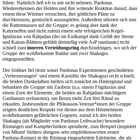
führte. Natürlich ließ ich es mir nicht nehmen, Pardonas
Wiedererkennen der Helden und ihre wütende Reaktion darauf, dass
erneut diese Würmer versuchten, ihre göttlichen Pläne zu
durchkreuzen, genüsslich auszuspielen. Außerdem stürzten sich nun
die Rattenmassen auf die Gruppe; es gelang aber dank der
Katzenelfen und nicht zuletzt einem sehr erfolgreichen Kegel-
Ignifaxius von Rahjadan (der im Endkampf dank Gefäß der Sterne
und Kairan-Blättern gefühlt dreistellig viele AsP raushaute) recht
schnell zum
inneren Verteidungsring
durchzudringen, wo sich der
Gruppe der wohlbekannte Baldur und zwei Shakagra
entgegenstellten.
Der Söldner fiel (trotz seiner Pardonas Experimenten geschuldeten
„Verbesserungen“ und einem Karnifilo der Shakagra) recht schnell,
die beiden Dunkelalben hielten sich zunächst im Hintergrund und
beharkten die Gruppe mit Zaubern (u.a. einem Frigifaxius und
einem Zorn der Elemente, die beiden an Rahjadans mächtigem
Gardianum zerfaserten), um Beorn mehr Zeit fürs Ritual zu
erkaufen. Insbesondere die Phileasson-Veteran*innen der Gruppe
zeigten deutlichen Respekt vor diesen aus dem Himmelsturm
wohlbekannten gefährlichen Gegnern, zumal ich den beiden
Shakagra (als Mitglieder von Pardonas Leibwache) besondere
Rüstungen und Kampftechniken spendierte, zum Beispiel (inspiriert
von Mhairé Stritters übrigens sehr empfehlenswerten ersten
Pardona-Roman) in die Rüstung eingearbeitete Edelsteine, die als