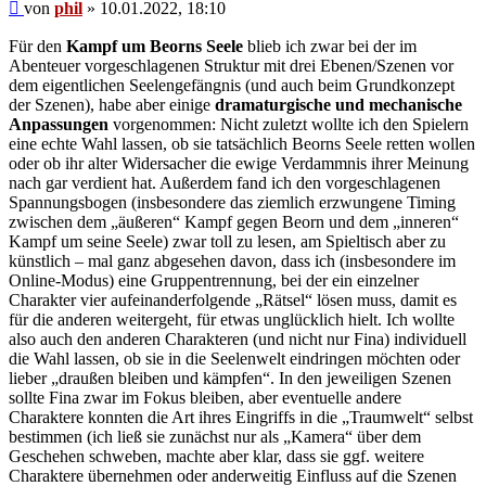
Beitrag
von
phil
»
10.01.2022, 18:10
Für den
Kampf um Beorns Seele
blieb ich zwar bei der im
Abenteuer vorgeschlagenen Struktur mit drei Ebenen/Szenen vor
dem eigentlichen Seelengefängnis (und auch beim Grundkonzept
der Szenen), habe aber einige
dramaturgische und mechanische
Anpassungen
vorgenommen: Nicht zuletzt wollte ich den Spielern
eine echte Wahl lassen, ob sie tatsächlich Beorns Seele retten wollen
oder ob ihr alter Widersacher die ewige Verdammnis ihrer Meinung
nach gar verdient hat. Außerdem fand ich den vorgeschlagenen
Spannungsbogen (insbesondere das ziemlich erzwungene Timing
zwischen dem „äußeren“ Kampf gegen Beorn und dem „inneren“
Kampf um seine Seele) zwar toll zu lesen, am Spieltisch aber zu
künstlich – mal ganz abgesehen davon, dass ich (insbesondere im
Online-Modus) eine Gruppentrennung, bei der ein einzelner
Charakter vier aufeinanderfolgende „Rätsel“ lösen muss, damit es
für die anderen weitergeht, für etwas unglücklich hielt. Ich wollte
also auch den anderen Charakteren (und nicht nur Fina) individuell
die Wahl lassen, ob sie in die Seelenwelt eindringen möchten oder
lieber „draußen bleiben und kämpfen“. In den jeweiligen Szenen
sollte Fina zwar im Fokus bleiben, aber eventuelle andere
Charaktere konnten die Art ihres Eingriffs in die „Traumwelt“ selbst
bestimmen (ich ließ sie zunächst nur als „Kamera“ über dem
Geschehen schweben, machte aber klar, dass sie ggf. weitere
Charaktere übernehmen oder anderweitig Einfluss auf die Szenen