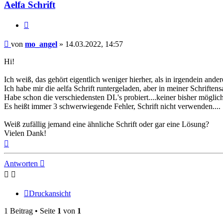
Aelfa Schrift
Zitat
Beitrag
von
mo_angel
»
14.03.2022, 14:57
Hi!
Ich weiß, das gehört eigentlich weniger hierher, als in irgendein ande
Ich habe mir die aelfa Schrift runtergeladen, aber in meiner Schriften
Habe schon die verschiedensten DL's probiert....keiner bisher möglich
Es heißt immer 3 schwerwiegende Fehler, Schrift nicht verwenden....
Weiß zufällig jemand eine ähnliche Schrift oder gar eine Lösung?
Vielen Dank!
Nach
oben
Antworten
Druckansicht
1 Beitrag • Seite
1
von
1