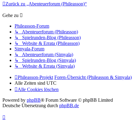
Zurück zu „Abenteuerforum (Phileasson)“
Gehe zu
Phileasson-Forum
↳ Abenteuerforum (Phileasson)
↳ Spielrunden-Blog (Phileasson)
↳ Website & Errata (Phileasson)
Simyala-Forum
↳ Abenteuerforum (Simyala)
↳ Spielrunden-Blog (Simyala)
↳ Website & Errata (Simyala)
Phileasson-Projekt
Foren-Übersicht (Phileasson & Simyala)
Alle Zeiten sind
UTC
Alle Cookies löschen
Powered by
phpBB
® Forum Software © phpBB Limited
Deutsche Übersetzung durch
phpBB.de