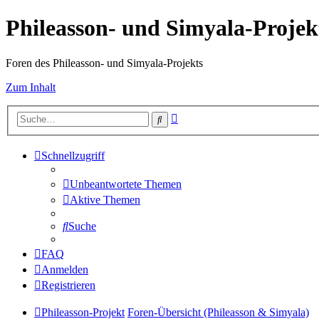
Phileasson- und Simyala-Projek
Foren des Phileasson- und Simyala-Projekts
Zum Inhalt
Erweiterte
Suche
Suche
Schnellzugriff
Unbeantwortete Themen
Aktive Themen
Suche
FAQ
Anmelden
Registrieren
Phileasson-Projekt
Foren-Übersicht (Phileasson & Simyala)