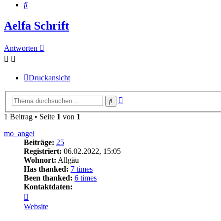
Suche
Aelfa Schrift
Antworten
Druckansicht
Erweiterte
Suche
Suche
1 Beitrag • Seite
1
von
1
mo_angel
Beiträge:
25
Registriert:
06.02.2022, 15:05
Wohnort:
Allgäu
Has thanked:
7 times
Been thanked:
6 times
Kontaktdaten:
Kontaktdaten
von
Website
mo_angel