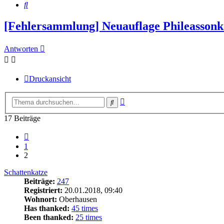
Suche
[Fehlersammlung] Neuauflage Phileassonk
Antworten
Druckansicht
Erweiterte
Suche
Suche
17 Beiträge
Vorherige
1
2
Schattenkatze
Beiträge:
247
Registriert:
20.01.2018, 09:40
Wohnort:
Oberhausen
Has thanked:
45 times
Been thanked:
25 times