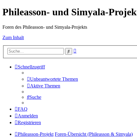
Phileasson- und Simyala-Projek
Foren des Phileasson- und Simyala-Projekts
Zum Inhalt
Erweiterte
Suche
Suche
Schnellzugriff
Unbeantwortete Themen
Aktive Themen
Suche
FAQ
Anmelden
Registrieren
Phileasson-Projekt
Foren-Übersicht (Phileasson & Simyala)