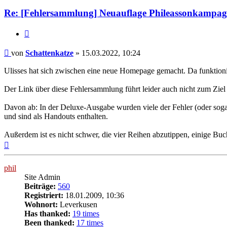
Re: [Fehlersammlung] Neuauflage Phileassonkampagn
Zitat
Beitrag
von
Schattenkatze
»
15.03.2022, 10:24
Ulisses hat sich zwischen eine neue Homepage gemacht. Da funktioniere
Der Link über diese Fehlersammlung führt leider auch nicht zum Zie
Davon ab: In der Deluxe-Ausgabe wurden viele der Fehler (oder sogar a
und sind als Handouts enthalten.
Außerdem ist es nicht schwer, die vier Reihen abzutippen, einige Bu
Nach
oben
phil
Site Admin
Beiträge:
560
Registriert:
18.01.2009, 10:36
Wohnort:
Leverkusen
Has thanked:
19 times
Been thanked:
17 times