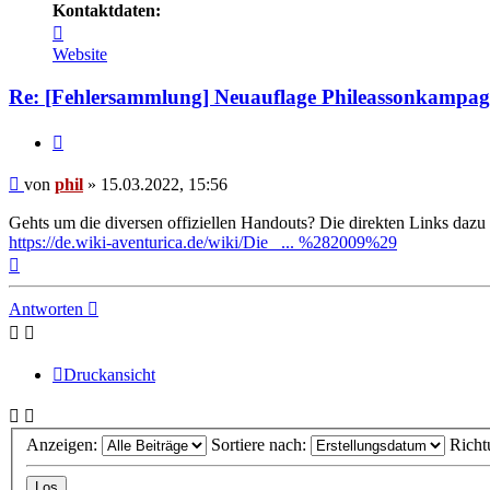
Kontaktdaten:
Kontaktdaten
von
Website
phil
Re: [Fehlersammlung] Neuauflage Phileassonkampagn
Zitat
Beitrag
von
phil
»
15.03.2022, 15:56
Gehts um die diversen offiziellen Handouts? Die direkten Links dazu 
https://de.wiki-aventurica.de/wiki/Die_ ... %282009%29
Nach
oben
Antworten
Druckansicht
Anzeigen:
Sortiere nach:
Richt