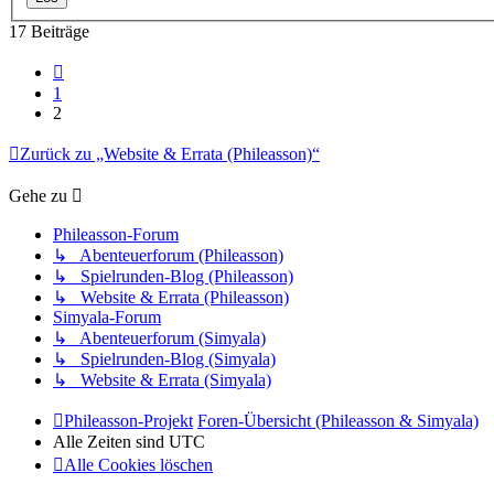
17 Beiträge
Vorherige
1
2
Zurück zu „Website & Errata (Phileasson)“
Gehe zu
Phileasson-Forum
↳ Abenteuerforum (Phileasson)
↳ Spielrunden-Blog (Phileasson)
↳ Website & Errata (Phileasson)
Simyala-Forum
↳ Abenteuerforum (Simyala)
↳ Spielrunden-Blog (Simyala)
↳ Website & Errata (Simyala)
Phileasson-Projekt
Foren-Übersicht (Phileasson & Simyala)
Alle Zeiten sind
UTC
Alle Cookies löschen