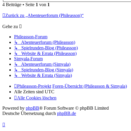
4 Beiträge • Seite
1
von
1
Zurück zu „Abenteuerforum (Phileasson)“
Gehe zu
Phileasson-Forum
↳ Abenteuerforum (Phileasson)
↳ Spielrunden-Blog (Phileasson)
↳ Website & Errata (Phileasson)
Simyala-Forum
↳ Abenteuerforum (Simyala)
↳ Spielrunden-Blog (Simyala)
↳ Website & Errata (Simyala)
Phileasson-Projekt
Foren-Übersicht (Phileasson & Simyala)
Alle Zeiten sind
UTC
Alle Cookies löschen
Powered by
phpBB
® Forum Software © phpBB Limited
Deutsche Übersetzung durch
phpBB.de