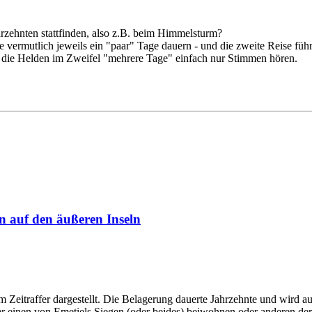
hrzehnten stattfinden, also z.B. beim Himmelsturm?
vermutlich jeweils ein "paar" Tage dauern - und die zweite Reise führt
s die Helden im Zweifel "mehrere Tage" einfach nur Stimmen hören.
n auf den äußeren Inseln
m Zeitraffer dargestellt. Die Belagerung dauerte Jahrzehnte und wird
nen von Emetiels Siegen (oder beides) beiwohnen oder anderen der g