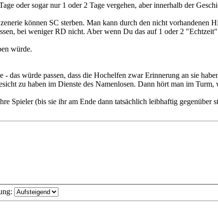
Tage oder sogar nur 1 oder 2 Tage vergehen, aber innerhalb der Geschi
-Szenerie können SC sterben. Man kann durch den nicht vorhandenen Him
sen, bei weniger RD nicht. Aber wenn Du das auf 1 oder 2 "Echtzeit" T
ben würde.
- das würde passen, dass die Hochelfen zwar Erinnerung an sie haben u
 Gesicht zu haben im Dienste des Namenlosen. Dann hört man im Turm, 
re Spieler (bis sie ihr am Ende dann tatsächlich leibhaftig gegenüber s
ung: