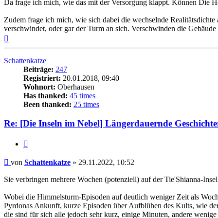
Da frage ich mich, wie das mit der Versorgung klappt. Können Die Hel
Zudem frage ich mich, wie sich dabei die wechselnde Realitätsdichte
verschwindet, oder gar der Turm an sich. Verschwinden die Gebäude 
Nach
oben
Schattenkatze
Beiträge:
247
Registriert:
20.01.2018, 09:40
Wohnort:
Oberhausen
Has thanked:
45 times
Been thanked:
25 times
Re: [Die Inseln im Nebel] Längerdauernde Geschichte
Zitat
Beitrag
von
Schattenkatze
»
29.11.2022, 10:52
Sie verbringen mehrere Wochen (potenziell) auf der Tie'Shianna-Insel
Wobei die Himmelsturm-Episoden auf deutlich weniger Zeit als Woch
Pyrdonas Ankunft, kurze Episoden über Aufblühen des Kults, wie der
die sind für sich alle jedoch sehr kurz, einige Minuten, andere wenig