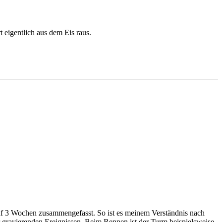
 eigentlich aus dem Eis raus.
 auf 3 Wochen zusammengefasst. So ist es meinem Verständnis nach
ravierenden Ereignissen. Beim Rennen ist der Turm beispielsweise