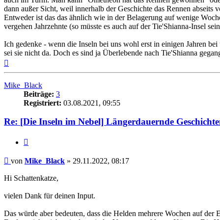
dann außer Sicht, weil innerhalb der Geschichte das Rennen abseits vo
Entweder ist das das ähnlich wie in der Belagerung auf wenige Wochen
vergehen Jahrzehnte (so müsste es auch auf der Tie'Shianna-Insel sein
Ich gedenke - wenn die Inseln bei uns wohl erst in einigen Jahren be
sei sie nicht da. Doch es sind ja Überlebende nach Tie'Shianna gega
Nach
oben
Mike_Black
Beiträge:
3
Registriert:
03.08.2021, 09:55
Re: [Die Inseln im Nebel] Längerdauernde Geschichte
Zitat
Beitrag
von
Mike_Black
»
29.11.2022, 08:17
Hi Schattenkatze,
vielen Dank für deinen Input.
Das würde aber bedeuten, dass die Helden mehrere Wochen auf der E