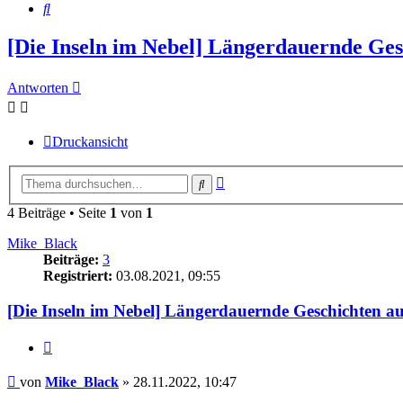
Suche
[Die Inseln im Nebel] Längerdauernde Ges
Antworten
Druckansicht
Erweiterte
Suche
Suche
4 Beiträge • Seite
1
von
1
Mike_Black
Beiträge:
3
Registriert:
03.08.2021, 09:55
[Die Inseln im Nebel] Längerdauernde Geschichten au
Zitat
Beitrag
von
Mike_Black
»
28.11.2022, 10:47