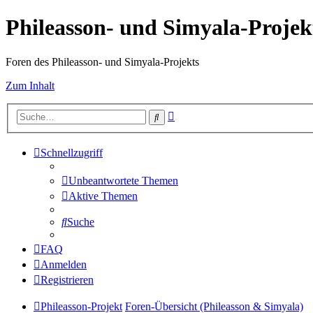
Phileasson- und Simyala-Projek
Foren des Phileasson- und Simyala-Projekts
Zum Inhalt
Erweiterte
Suche
Suche
Schnellzugriff
Unbeantwortete Themen
Aktive Themen
Suche
FAQ
Anmelden
Registrieren
Phileasson-Projekt
Foren-Übersicht (Phileasson & Simyala)