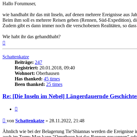
Hallo Forumuser,
wie handhabt ihr das mit Inseln, auf denen mehrere Ereignisse aus Ja
Beim ihm soll es mehrere Reisen geben (Rennen, Süd-Expedition), die 
Zudem gibt es dann immer noch die verschobenen Realitäten, so das
Wie habt ihr das gehandthabt?
Nach
oben
Schattenkatze
Beiträge:
247
Registriert:
20.01.2018, 09:40
Wohnort:
Oberhausen
Has thanked:
45 times
Been thanked:
25 times
Re: [Die Inseln im Nebel] Längerdauernde Geschichte
Zitat
Beitrag
von
Schattenkatze
»
28.11.2022, 21:48
Ähnlich wie bei der Belagerung Tie'Shiannas werden die Ereignisse i
auch im Turm: Man kann "Ometheon hat das Rennen gewonnen" oder ei