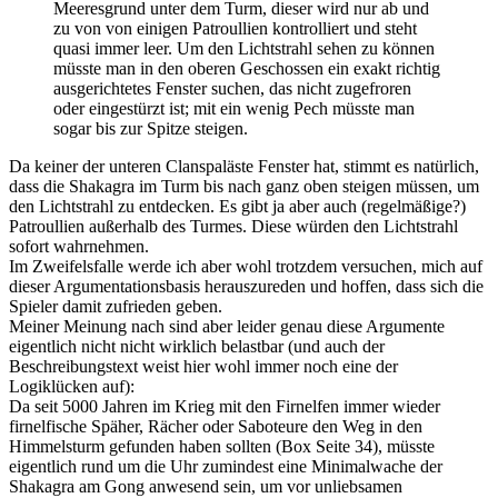
Meeresgrund unter dem Turm, dieser wird nur ab und
zu von von einigen Patroullien kontrolliert und steht
quasi immer leer. Um den Lichtstrahl sehen zu können
müsste man in den oberen Geschossen ein exakt richtig
ausgerichtetes Fenster suchen, das nicht zugefroren
oder eingestürzt ist; mit ein wenig Pech müsste man
sogar bis zur Spitze steigen.
Da keiner der unteren Clanspaläste Fenster hat, stimmt es natürlich,
dass die Shakagra im Turm bis nach ganz oben steigen müssen, um
den Lichtstrahl zu entdecken. Es gibt ja aber auch (regelmäßige?)
Patroullien außerhalb des Turmes. Diese würden den Lichtstrahl
sofort wahrnehmen.
Im Zweifelsfalle werde ich aber wohl trotzdem versuchen, mich auf
dieser Argumentationsbasis herauszureden und hoffen, dass sich die
Spieler damit zufrieden geben.
Meiner Meinung nach sind aber leider genau diese Argumente
eigentlich nicht nicht wirklich belastbar (und auch der
Beschreibungstext weist hier wohl immer noch eine der
Logiklücken auf):
Da seit 5000 Jahren im Krieg mit den Firnelfen immer wieder
firnelfische Späher, Rächer oder Saboteure den Weg in den
Himmelsturm gefunden haben sollten (Box Seite 34), müsste
eigentlich rund um die Uhr zumindest eine Minimalwache der
Shakagra am Gong anwesend sein, um vor unliebsamen