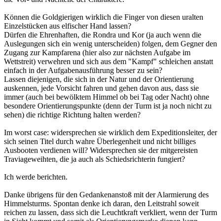
Können die Goldgierigen wirklich die Finger von diesen uralten
Einzelstücken aus elfischer Hand lassen?
Dürfen die Ehrenhaften, die Rondra und Kor (ja auch wenn die
Auslegungen sich ein wenig unterscheiden) folgen, dem Gegner den
Zugang zur Kampfarena (hier also zur nächsten Aufgabe im
Wettstreit) verwehren und sich aus dem "Kampf" schleichen anstatt
einfach in der Aufgabenausführung besser zu sein?
Lassen diejenigen, die sich in der Natur und der Orientierung
auskennen, jede Vorsicht fahren und gehen davon aus, dass sie
immer (auch bei bewölktem Himmel ob bei Tag oder Nacht) ohne
besondere Orientierungspunkte (denn der Turm ist ja noch nicht zu
sehen) die richtige Richtung halten werden?
Im worst case: widersprechen sie wirklich dem Expeditionsleiter, der
sich seinen Titel durch wahre Überlegenheit und nicht billiges
Ausbooten verdienen will? Widersprechen sie der mitgereisten
Traviageweihten, die ja auch als Schiedsrichterin fungiert?
Ich werde berichten.
Danke übrigens für den Gedankenanstoß mit der Alarmierung des
Himmelsturms. Spontan denke ich daran, den Leitstrahl soweit
reichen zu lassen, dass sich die Leuchtkraft verkliert, wenn der Turm