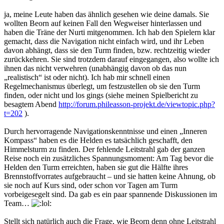
ja, meine Leute haben das ähnlich gesehen wie deine damals. Sie
wollten Beorn auf keinen Fall den Wegweiser hinterlassen und
haben die Träne der Nurti mitgenommen. Ich hab den Spielern klar
gemacht, dass die Navigation nicht einfach wird, und ihr Leben
davon abhängt, dass sie den Turm finden, bzw. rechtzeitig wieder
zurückkehren. Sie sind trotzdem darauf eingegangen, also wollte ich
ihnen das nicht verwehren (unabhängig davon ob das nun
„realistisch“ ist oder nicht). Ich hab mir schnell einen
Regelmechanismus überlegt, um festzustellen ob sie den Turm
finden, oder nicht und los gings (siehe meinen Spielbericht zu
besagtem Abend
http://forum.phileasson-projekt.de/viewtopic.php?
t=202
).
Durch hervorragende Navigationskenntnisse und einen „Inneren
Kompass“ haben es die Helden es tatsächlich geschafft, den
Himmelsturm zu finden. Der fehlende Leitstrahl gab der ganzen
Reise noch ein zusätzliches Spannungsmoment: Am Tag bevor die
Helden den Turm erreichten, haben sie gut die Hälfte ihres
Brennstoffvorrates aufgebraucht – und sie hatten keine Ahnung, ob
sie noch auf Kurs sind, oder schon vor Tagen am Turm
vorbeigesegelt sind. Da gab es ein paar spannende Diskussionen im
Team…
Stellt sich natürlich auch die Frage, wie Beorn denn ohne Leitstrahl