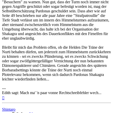
"Besuchern" zu warnen. Nun gut, dass der Turm noch immer nicht
gegen Angriffe geschützt oder sogar befestigt worden ist, mag der
Selbstüberschätzung Pardonas geschuldet sein. Dass aber wie auf
Seite 49 beschrieben nur alle paar Jahre eine "Strafpatroullie" die
Tiefe Stadt verlässt um im innern des Himmelsturmes aufzuräumen,
aber niemand zwischenzeitlich vom Himmelsturm aus die
Umgebung überwacht, das halte ich bei der Organisation der
Shakagra und angesichts des Dauerkonfliktes mit den Firnelfen für
eher unglaubwürdig.
Bleibt für mich das Problem offen, ob die Helden Die Träne der
Nurti behalten dürfen, um jederzeit zum Himmelsturm zurückkehren
zu können - sei es zwecks Plünderung, sei es zwecks Schwächung
oder sogar zwölfgöttergefälliger Vernichtung der nun bekannten
Dämonenpaktierer und Chimären. Gerade angesichts des späteren
Borbaradsettings könnte die Träne der Nurti noch einmal
Plotrelevanz bekommen, wenn sich dadurch Pardonas Shakagra
leichter wiederfinden ließen...
---
Edith sagt: Mach ma' 'n paar vonne Rechtschreibfehler wech...
Nach
oben
Shintaro