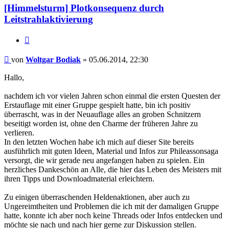
[Himmelsturm] Plotkonsequenz durch
Leitstrahlaktivierung
Zitat
Beitrag
von
Woltgar Bodiak
»
05.06.2014, 22:30
Hallo,
nachdem ich vor vielen Jahren schon einmal die ersten Questen der
Erstauflage mit einer Gruppe gespielt hatte, bin ich positiv
überrascht, was in der Neuauflage alles an groben Schnitzern
beseitigt worden ist, ohne den Charme der früheren Jahre zu
verlieren.
In den letzten Wochen habe ich mich auf dieser Site bereits
ausführlich mit guten Ideen, Material und Infos zur Phileassonsaga
versorgt, die wir gerade neu angefangen haben zu spielen. Ein
herzliches Dankeschön an Alle, die hier das Leben des Meisters mit
ihren Tipps und Downloadmaterial erleichtern.
Zu einigen überraschenden Heldenaktionen, aber auch zu
Ungereimtheiten und Problemen die ich mit der damaligen Gruppe
hatte, konnte ich aber noch keine Threads oder Infos entdecken und
möchte sie nach und nach hier gerne zur Diskussion stellen.