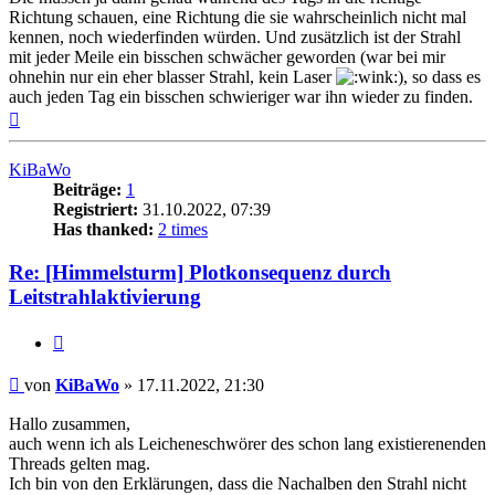
Richtung schauen, eine Richtung die sie wahrscheinlich nicht mal
kennen, noch wiederfinden würden. Und zusätzlich ist der Strahl
mit jeder Meile ein bisschen schwächer geworden (war bei mir
ohnehin nur ein eher blasser Strahl, kein Laser
), so dass es
auch jeden Tag ein bisschen schwieriger war ihn wieder zu finden.
Nach
oben
KiBaWo
Beiträge:
1
Registriert:
31.10.2022, 07:39
Has thanked:
2 times
Re: [Himmelsturm] Plotkonsequenz durch
Leitstrahlaktivierung
Zitat
Beitrag
von
KiBaWo
»
17.11.2022, 21:30
Hallo zusammen,
auch wenn ich als Leicheneschwörer des schon lang existierenenden
Threads gelten mag.
Ich bin von den Erklärungen, dass die Nachalben den Strahl nicht