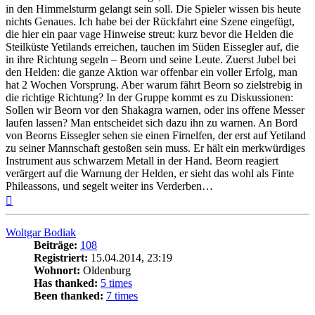
in den Himmelsturm gelangt sein soll. Die Spieler wissen bis heute
nichts Genaues. Ich habe bei der Rückfahrt eine Szene eingefügt,
die hier ein paar vage Hinweise streut: kurz bevor die Helden die
Steilküste Yetilands erreichen, tauchen im Süden Eissegler auf, die
in ihre Richtung segeln – Beorn und seine Leute. Zuerst Jubel bei
den Helden: die ganze Aktion war offenbar ein voller Erfolg, man
hat 2 Wochen Vorsprung. Aber warum fährt Beorn so zielstrebig in
die richtige Richtung? In der Gruppe kommt es zu Diskussionen:
Sollen wir Beorn vor den Shakagra warnen, oder ins offene Messer
laufen lassen? Man entscheidet sich dazu ihn zu warnen. An Bord
von Beorns Eissegler sehen sie einen Firnelfen, der erst auf Yetiland
zu seiner Mannschaft gestoßen sein muss. Er hält ein merkwürdiges
Instrument aus schwarzem Metall in der Hand. Beorn reagiert
verärgert auf die Warnung der Helden, er sieht das wohl als Finte
Phileassons, und segelt weiter ins Verderben…
Nach
oben
Woltgar Bodiak
Beiträge:
108
Registriert:
15.04.2014, 23:19
Wohnort:
Oldenburg
Has thanked:
5 times
Been thanked:
7 times