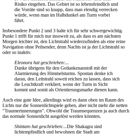
Risiko eingehen. Das Gebiet ist so lebensfeindlich und
die Vorräte sind so knapp, dass man elendig verrecken
würde, wenn man im Halbdunkel am Turm vorbei
fährt.
Insbesondere Punkt 2 und 3 halte ich für sehr schwergewichtig.
Punkt 1 trifft für mich nur insoweit zu, als dass es am nächsten
Morgen leichter ist, den Lichtstrahl wiederzufinden als eine reine
Navigation ohne Peilsender, denn Nachts ist ja der Lichtstrahl so
oder so inaktiv.
Eleonora hat geschrieben:
...
Danke übrigens für den Gedankenanstoß mit der
Alarmierung des Himmelsturms. Spontan denke ich
daran, den Leitstrahl soweit reichen zu lassen, dass sich
die Leuchtkraft verkliert, wenn der Turm in Sicht
kommt und somit als Orientierungsmarke dienen kann.
Auch eine gute Idee, allerdings wird es dann oben im Raum des
Lichts nur die Sonnenlichtspiele geben, aber nicht mehr die netten
"Traumerinnerungen". Obwohl die Traumsequenzen ja auch durch
das normale Sonnenlicht ausgelöst werden könnten.
Shintaro hat geschrieben:
...Die Shakagra sind
lichtempfindlich und bewohnen die Stadt am