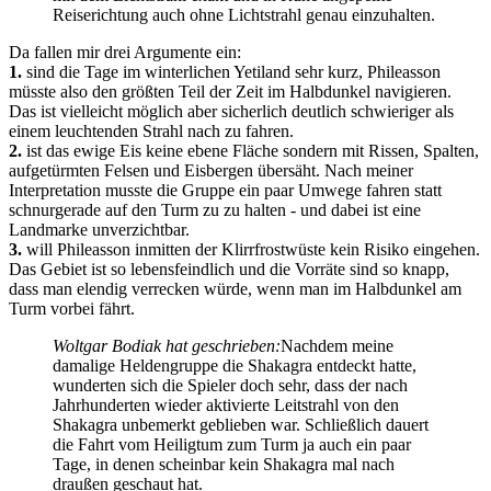
Reiserichtung auch ohne Lichtstrahl genau einzuhalten.
Da fallen mir drei Argumente ein:
1.
sind die Tage im winterlichen Yetiland sehr kurz, Phileasson
müsste also den größten Teil der Zeit im Halbdunkel navigieren.
Das ist vielleicht möglich aber sicherlich deutlich schwieriger als
einem leuchtenden Strahl nach zu fahren.
2.
ist das ewige Eis keine ebene Fläche sondern mit Rissen, Spalten,
aufgetürmten Felsen und Eisbergen übersäht. Nach meiner
Interpretation musste die Gruppe ein paar Umwege fahren statt
schnurgerade auf den Turm zu zu halten - und dabei ist eine
Landmarke unverzichtbar.
3.
will Phileasson inmitten der Klirrfrostwüste kein Risiko eingehen.
Das Gebiet ist so lebensfeindlich und die Vorräte sind so knapp,
dass man elendig verrecken würde, wenn man im Halbdunkel am
Turm vorbei fährt.
Woltgar Bodiak hat geschrieben:
Nachdem meine
damalige Heldengruppe die Shakagra entdeckt hatte,
wunderten sich die Spieler doch sehr, dass der nach
Jahrhunderten wieder aktivierte Leitstrahl von den
Shakagra unbemerkt geblieben war. Schließlich dauert
die Fahrt vom Heiligtum zum Turm ja auch ein paar
Tage, in denen scheinbar kein Shakagra mal nach
draußen geschaut hat.