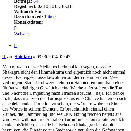
Beiträge:
64
Registriert:
02.10.2013, 16:31
Wohnort:
Bonn
Been thanked:
1 time
Kontaktdaten:
Kontaktdaten
von
Website
Shintaro
Zitat
Beitrag
von
Shintaro
»
09.06.2014, 09:47
Man muss an dieser Stelle noch einmal klar sagen, dass die
Shakagra nicht den Himmelsturm und eigentlich noch nicht einmal
dessen Kellergeschosse bewohnen sondern die unter dem Meer
verborgene Stadt. Und wegen ein paar Saboteuren innerhalb einer
fünftausendjährigen Geschichte eine Wache aufzustellen, die Tag
und Nacht die Umgebung nach Firnlfen absucht... naja. Ich denke
nicht, dass man von der Turmspitze aus eine Chance hat, einen sich
anschleichenden Firnelfen zu sehen, der wäre im wahrsten Sinne
des Wortes in seinem Element. Er braucht nicht einmal einen
Zauber, die Dämmerung und weiße Kleidung reichen bereits aus.
Und: was will man in der uralten Turmruine schon sabotieren? Ich
denke tatsächlich, dass die lichtscheuen Shakagra sich damit
begnügen, die Eingänge zur Stadt sowie natürlich die Gefangenen