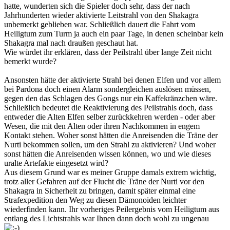
hatte, wunderten sich die Spieler doch sehr, dass der nach
Jahrhunderten wieder aktivierte Leitstrahl von den Shakagra
unbemerkt geblieben war. Schließlich dauert die Fahrt vom
Heiligtum zum Turm ja auch ein paar Tage, in denen scheinbar kein
Shakagra mal nach draußen geschaut hat.
Wie würdet ihr erklären, dass der Peilstrahl über lange Zeit nicht
bemerkt wurde?
Ansonsten hätte der aktivierte Strahl bei denen Elfen und vor allem
bei Pardona doch einen Alarm sondergleichen auslösen müssen,
gegen den das Schlagen des Gongs nur ein Kaffekränzchen wäre.
Schließlich bedeutet die Reaktivierung des Peilstrahls doch, dass
entweder die Alten Elfen selber zurückkehren werden - oder aber
Wesen, die mit den Alten oder ihren Nachkommen in engem
Kontakt stehen. Woher sonst hätten die Anreisenden die Träne der
Nurti bekommen sollen, um den Strahl zu aktivieren? Und woher
sonst hätten die Anreisenden wissen können, wo und wie dieses
uralte Artefakte eingesetzt wird?
Aus diesem Grund war es meiner Gruppe damals extrem wichtig,
trotz aller Gefahren auf der Flucht die Träne der Nurti vor den
Shakagra in Sicherheit zu bringen, damit später einmal eine
Strafexpedition den Weg zu diesen Dämonoiden leichter
wiederfinden kann. Ihr vorheriges Peilergebnis vom Heiligtum aus
entlang des Lichtstrahls war Ihnen dann doch wohl zu ungenau