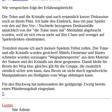
Wie versprochen folgt der Erfahrungsbericht:
Die Träne und die Kristalle sind nach erstaunlich kurzer Diskussion
noch an ihrem Platz. Ich hatte den Eindruck, dass ein paar Spieler
von den auf ihre Vor- / Nachteile bezogenen Denkanstöße
tatsächlich von der "die Träne muss mit"-Mentalität abgebracht
wurden, weil sie sich etwas mehr auf ihre Chars und weniger auf
Spielerdenken einstimmten.
Trotzdem musste ich auch meinen Spielern Tribut zollen. Die Träne
und alle Kristalle wurden gesichert! Mittels Elementar und Hartes
schmelze wurden sozusagen "Wegnahmesperren" aus dem Material
der Statuen und des Kristalls um diese gesponnen. Damit bleibt für
Beorn der Weg klar, gleiches gilt für die Gruppe, die zusätzlich
ziemlich sicher sein kann, dass Beorn sie nicht durch irgendwelche
Manipulationen am Heiligtum vom Wege abbringen kann.
Für den Rückweg hat insbesondere der goldgierige Zwerg bereits
einen Plünderungshalt eingeplant.
Nach
oben
Gustav
Site Admin