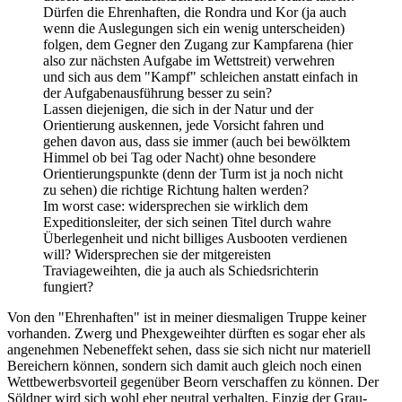
Dürfen die Ehrenhaften, die Rondra und Kor (ja auch
wenn die Auslegungen sich ein wenig unterscheiden)
folgen, dem Gegner den Zugang zur Kampfarena (hier
also zur nächsten Aufgabe im Wettstreit) verwehren
und sich aus dem "Kampf" schleichen anstatt einfach in
der Aufgabenausführung besser zu sein?
Lassen diejenigen, die sich in der Natur und der
Orientierung auskennen, jede Vorsicht fahren und
gehen davon aus, dass sie immer (auch bei bewölktem
Himmel ob bei Tag oder Nacht) ohne besondere
Orientierungspunkte (denn der Turm ist ja noch nicht
zu sehen) die richtige Richtung halten werden?
Im worst case: widersprechen sie wirklich dem
Expeditionsleiter, der sich seinen Titel durch wahre
Überlegenheit und nicht billiges Ausbooten verdienen
will? Widersprechen sie der mitgereisten
Traviageweihten, die ja auch als Schiedsrichterin
fungiert?
Von den "Ehrenhaften" ist in meiner diesmaligen Truppe keiner
vorhanden. Zwerg und Phexgeweihter dürften es sogar eher als
angenehmen Nebeneffekt sehen, dass sie sich nicht nur materiell
Bereichern können, sondern sich damit auch gleich noch einen
Wettbewerbsvorteil gegenüber Beorn verschaffen zu können. Der
Söldner wird sich wohl eher neutral verhalten. Einzig der Grau-