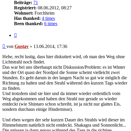
Beiträge:
71
Registriert:
08.06.2012, 08:27
Wohnort:
Forchheim
Has thanked:
4 times
Been thanked:
6 times
Zitat
Beitrag
von
Gustav
»
13.06.2014, 17:36
Hehe, recht lustig, dass hier diskutiert wird, ob man den Weg ohne
Lichtstrahl noch findet.
Das war bei uns überhaupt nicht Diskussion/Problem: es ist Winter
und der Ort quasi der Nordpol die Sonne scheint vielleicht zwei
Stunden. Es geht darum in der langen Nacht so gut wie möglich die
Richtung zu halten und den Strahl während des kurzen Tags wieder
zu finden.
Und trotzdem sind sie hier und da immer wieder ordentlich vom
Weg abgekommen und haben den Strahl nur gerade so wieder
entdeckt (wie Shintaro schon schreibt, ist ja nicht nur glattes Eis,
sondern durchaus einige Hindernisse).
Und eben wegen der sehr kurzen Dauer des Strahls wird dieser im
Himmelsturm natürlich nicht entdeckt. Shakagra und Sonnenlicht...
Die müssen ja dann genau während des Tags in die richtige