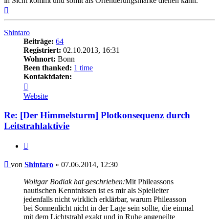
in Sicht kommt und somit als Orientierungsmarke dienen kann.
Nach
oben
Shintaro
Beiträge:
64
Registriert:
02.10.2013, 16:31
Wohnort:
Bonn
Been thanked:
1 time
Kontaktdaten:
Kontaktdaten
von
Website
Shintaro
Re: [Der Himmelsturm] Plotkonsequenz durch
Leitstrahlaktivie
Zitat
Beitrag
von
Shintaro
»
07.06.2014, 12:30
Woltgar Bodiak hat geschrieben:
Mit Phileassons
nautischen Kenntnissen ist es mir als Spielleiter
jedenfalls nicht wirklich erklärbar, warum Phileasson
bei Sonnenlicht nicht in der Lage sein sollte, die einmal
mit dem Lichtstrahl exakt und in Ruhe angepeilte