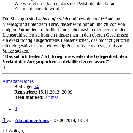
Wie würdet ihr erklären, dass der Peilstrahl über lange
Zeit nicht bemerkt wurde?
Die Shakagra sind
lichtempfindlich
und bewohnen die Stadt am
Meeresgrund unter dem Turm, dieser wird nur ab und zu von von
einigen Patroullien kontrolliert und steht quasi immer leer. Um den
Lichtstrahl sehen zu können müsste man in den oberen Geschossen
ein exakt richtig ausgerichtetes Fenster suchen, das nicht zugefroren
oder eingestürzt ist; mit ein wenig Pech müsste man sogar bis zur
Spitze steigen.
"Das soll ich heilen? Ich krieg' nie wieder die Gelegenheit, den
Verlauf der Zorganpocken so detailliert zu erfassen!"
Nach
oben
AlmadanerJones
Beiträge:
54
Registriert:
15.11.2013, 20:09
Been thanked:
2 times
Zitat
Beitrag
von
AlmadanerJones
»
07.06.2014, 19:23
Hi Woltgar,