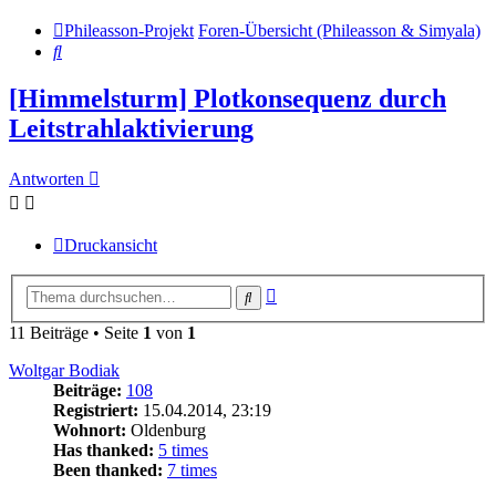
Phileasson-Projekt
Foren-Übersicht (Phileasson & Simyala)
Suche
[Himmelsturm] Plotkonsequenz durch
Leitstrahlaktivierung
Antworten
Druckansicht
Erweiterte
Suche
Suche
11 Beiträge • Seite
1
von
1
Woltgar Bodiak
Beiträge:
108
Registriert:
15.04.2014, 23:19
Wohnort:
Oldenburg
Has thanked:
5 times
Been thanked:
7 times