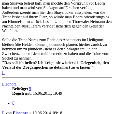
man Sklaven befreit hat), man möchte den Vorsprung vor Beorn
halten und man wird von Shakagra auf Drachen verfolgt.
Außerdem
könnte
man hier den Shaya-Joker ausspielen: war die
Träne bisher auf ihrem Platz, so würde man Beorn orientierungslos
am Himmelsturm zurück lassen. Und einen Thorwaler Hetmann den
Nachtalben auszuliefern verstößt sicherlich gegen den Geist der
Wettfahrt.
Sollte die Träne Nurtis zum Ende des Abenteuers im Heiligtum
bleiben (die Helden können ja dennoch planen, hierher zurück zu
kommen um zu plündern) steht es den Shakagra frei, in der
Zwischenzeit den Lichtstrahl bemerkt zu haben und die Träne vom
Sockel zu nehmen.
"Das soll ich heilen? Ich krieg' nie wieder die Gelegenheit, den
Verlauf der Zorganpocken so detailliert zu erfassen!"
Nach
oben
Eleonora
Beiträge:
5
Registriert:
16.06.2011, 19:49
Zitat
Beitrag
von
Eleonora
»
10.06.2014, 09:18