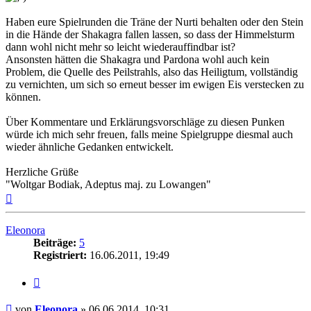
Haben eure Spielrunden die Träne der Nurti behalten oder den Stein
in die Hände der Shakagra fallen lassen, so dass der Himmelsturm
dann wohl nicht mehr so leicht wiederauffindbar ist?
Ansonsten hätten die Shakagra und Pardona wohl auch kein
Problem, die Quelle des Peilstrahls, also das Heiligtum, vollständig
zu vernichten, um sich so erneut besser im ewigen Eis verstecken zu
können.
Über Kommentare und Erklärungsvorschläge zu diesen Punken
würde ich mich sehr freuen, falls meine Spielgruppe diesmal auch
wieder ähnliche Gedanken entwickelt.
Herzliche Grüße
"Woltgar Bodiak, Adeptus maj. zu Lowangen"
Nach
oben
Eleonora
Beiträge:
5
Registriert:
16.06.2011, 19:49
Zitat
Beitrag
von
Eleonora
»
06.06.2014, 10:31