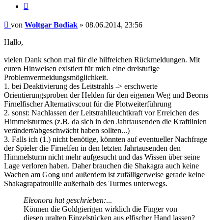
Zitat
Beitrag
von
Woltgar Bodiak
»
08.06.2014, 23:56
Hallo,
vielen Dank schon mal für die hilfreichen Rückmeldungen. Mit
euren Hinweisen existiert für mich eine dreistufige
Problemvermeidungsmöglichkeit.
1. bei Deaktivierung des Leitstrahls -> erschwerte
Orientierungsproben der Helden für den eigenen Weg und Beorns
Firnelfischer Alternativscout für die Plotweiterführung
2. sonst: Nachlassen der Leitstrahlleuchtkraft vor Erreichen des
Himmelsturmes (z.B. da sich in den Jahrtausenden die Kraftlinien
verändert/abgeschwächt haben sollten...)
3. Falls ich (1.) nicht benötige, könnten auf eventueller Nachfrage
der Spieler die Firnelfen in den letzten Jahrtausenden den
Himmelsturm nicht mehr aufgesucht und das Wissen über seine
Lage verloren haben. Daher brauchen die Shakagra auch keine
Wachen am Gong und außerdem ist zufälligerweise gerade keine
Shakagrapatroullie außerhalb des Turmes unterwegs.
Eleonora hat geschrieben:
...
Können die Goldgierigen wirklich die Finger von
diesen uralten Einzelstücken aus elfischer Hand lassen?