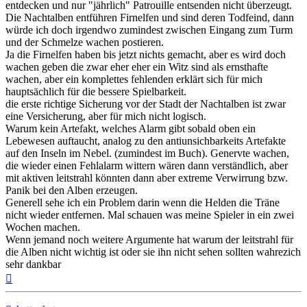
entdecken und nur "jährlich" Patrouille entsenden nicht überzeugt.
Die Nachtalben entführen Firnelfen und sind deren Todfeind, dann
würde ich doch irgendwo zumindest zwischen Eingang zum Turm
und der Schmelze wachen postieren.
Ja die Firnelfen haben bis jetzt nichts gemacht, aber es wird doch
wachen geben die zwar eher eher ein Witz sind als ernsthafte
wachen, aber ein komplettes fehlenden erklärt sich für mich
hauptsächlich für die bessere Spielbarkeit.
die erste richtige Sicherung vor der Stadt der Nachtalben ist zwar
eine Versicherung, aber für mich nicht logisch.
Warum kein Artefakt, welches Alarm gibt sobald oben ein
Lebewesen auftaucht, analog zu den antiunsichbarkeits Artefakte
auf den Inseln im Nebel. (zumindest im Buch). Genervte wachen,
die wieder einen Fehlalarm wittern wären dann verständlich, aber
mit aktiven leitstrahl könnten dann aber extreme Verwirrung bzw.
Panik bei den Alben erzeugen.
Generell sehe ich ein Problem darin wenn die Helden die Träne
nicht wieder entfernen. Mal schauen was meine Spieler in ein zwei
Wochen machen.
Wenn jemand noch weitere Argumente hat warum der leitstrahl für
die Alben nicht wichtig ist oder sie ihn nicht sehen sollten wahrezich
sehr dankbar
Nach
oben