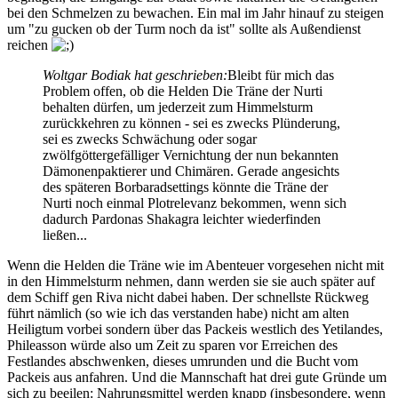
bei den Schmelzen zu bewachen. Ein mal im Jahr hinauf zu steigen
um "zu gucken ob der Turm noch da ist" sollte als Außendienst
reichen
Woltgar Bodiak hat geschrieben:
Bleibt für mich das
Problem offen, ob die Helden Die Träne der Nurti
behalten dürfen, um jederzeit zum Himmelsturm
zurückkehren zu können - sei es zwecks Plünderung,
sei es zwecks Schwächung oder sogar
zwölfgöttergefälliger Vernichtung der nun bekannten
Dämonenpaktierer und Chimären. Gerade angesichts
des späteren Borbaradsettings könnte die Träne der
Nurti noch einmal Plotrelevanz bekommen, wenn sich
dadurch Pardonas Shakagra leichter wiederfinden
ließen...
Wenn die Helden die Träne wie im Abenteuer vorgesehen nicht mit
in den Himmelsturm nehmen, dann werden sie sie auch später auf
dem Schiff gen Riva nicht dabei haben. Der schnellste Rückweg
führt nämlich (so wie ich das verstanden habe) nicht am alten
Heiligtum vorbei sondern über das Packeis westlich des Yetilandes,
Phileasson würde also um Zeit zu sparen vor Erreichen des
Festlandes abschwenken, dieses umrunden und die Bucht vom
Packeis aus anfahren. Und die Mannschaft hat drei gute Gründe um
sich zu beeilen: Nahrungsmittel werden knapp (insbesondere, wenn