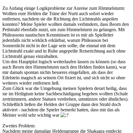
Zu Anfang einige Logikprobleme zur Anreise zum Himmelsturm:
Wollten eure Helden die Träne der Nurti auch sofort wieder
entfernen, nachdem sie die Richtung des Lichtstrahls anpeilen
konnten? Meine Spieler wollten damals verhindern, dass Beorn den
Peilstrahl ebenfalls nutzt, um zum Himmelsturm zu gelangen. Mit
Phileassons nautischen Kenntnissen ist es mir als Spielleiter
jedenfalls nicht wirklich erklärbar, warum Phileasson bei
Sonnenlicht nicht in der Lage sein sollte, die einmal mit dem
Lichtstrahl exakt und in Ruhe angepeilte Reiserichtung auch ohne
Lichtstrahl genau einzuhalten.
Um den Hauptplot logisch weiterlaufen lassen zu können (so dass
auch Beorn den Himmelsturm nach den Helden finden kann), war
mir damals spontan nichts besseres eingefallen, als dass der
Edelstein magisch an seinem Ort fixiert ist, und sich nicht so ohne
weiteres wieder entfernen ließ.
Zum Glück war die Umgebung meinen Spielern derart heilig, dass
sie im Heiligtum keine Sachbeschädigung begehen wollten (Schale
zertrümmern, andere Statuen verdrehen, umstürzen oder ähnliches).
Schließlich ließen die Helden der Gruppe dann den Strahl doch
aktiviert - nachdem die Spieler bemerkt hatten, dass mir das als
Meister wohl sehr wichtig war
Zweites Problem:
Nachdem meine damalige Heldengruppe die Shakagra entdeckt