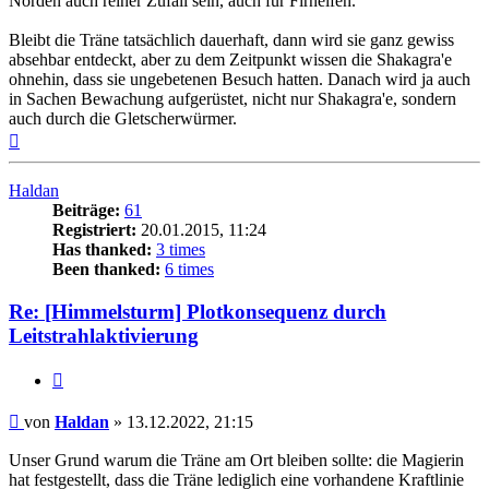
Norden auch reiner Zufall sein, auch für Firnelfen.
Bleibt die Träne tatsächlich dauerhaft, dann wird sie ganz gewiss
absehbar entdeckt, aber zu dem Zeitpunkt wissen die Shakagra'e
ohnehin, dass sie ungebetenen Besuch hatten. Danach wird ja auch
in Sachen Bewachung aufgerüstet, nicht nur Shakagra'e, sondern
auch durch die Gletscherwürmer.
Nach
oben
Haldan
Beiträge:
61
Registriert:
20.01.2015, 11:24
Has thanked:
3 times
Been thanked:
6 times
Re: [Himmelsturm] Plotkonsequenz durch
Leitstrahlaktivierung
Zitat
Beitrag
von
Haldan
»
13.12.2022, 21:15
Unser Grund warum die Träne am Ort bleiben sollte: die Magierin
hat festgestellt, dass die Träne lediglich eine vorhandene Kraftlinie