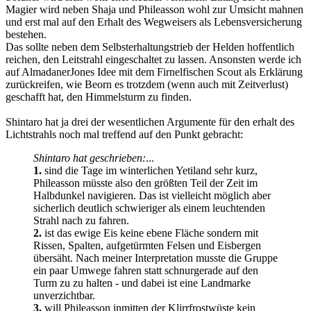
Magier wird neben Shaja und Phileasson wohl zur Umsicht mahnen
und erst mal auf den Erhalt des Wegweisers als Lebensversicherung
bestehen.
Das sollte neben dem Selbsterhaltungstrieb der Helden hoffentlich
reichen, den Leitstrahl eingeschaltet zu lassen. Ansonsten werde ich
auf AlmadanerJones Idee mit dem Firnelfischen Scout als Erklärung
zurückreifen, wie Beorn es trotzdem (wenn auch mit Zeitverlust)
geschafft hat, den Himmelsturm zu finden.
Shintaro hat ja drei der wesentlichen Argumente für den erhalt des
Lichtstrahls noch mal treffend auf den Punkt gebracht:
Shintaro hat geschrieben:
...
1.
sind die Tage im winterlichen Yetiland sehr kurz,
Phileasson müsste also den größten Teil der Zeit im
Halbdunkel navigieren. Das ist vielleicht möglich aber
sicherlich deutlich schwieriger als einem leuchtenden
Strahl nach zu fahren.
2.
ist das ewige Eis keine ebene Fläche sondern mit
Rissen, Spalten, aufgetürmten Felsen und Eisbergen
übersäht. Nach meiner Interpretation musste die Gruppe
ein paar Umwege fahren statt schnurgerade auf den
Turm zu zu halten - und dabei ist eine Landmarke
unverzichtbar.
3.
will Phileasson inmitten der Klirrfrostwüste kein