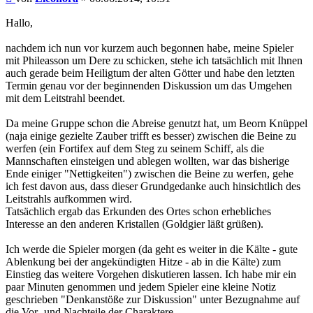
Hallo,
nachdem ich nun vor kurzem auch begonnen habe, meine Spieler
mit Phileasson um Dere zu schicken, stehe ich tatsächlich mit Ihnen
auch gerade beim Heiligtum der alten Götter und habe den letzten
Termin genau vor der beginnenden Diskussion um das Umgehen
mit dem Leitstrahl beendet.
Da meine Gruppe schon die Abreise genutzt hat, um Beorn Knüppel
(naja einige gezielte Zauber trifft es besser) zwischen die Beine zu
werfen (ein Fortifex auf dem Steg zu seinem Schiff, als die
Mannschaften einsteigen und ablegen wollten, war das bisherige
Ende einiger "Nettigkeiten") zwischen die Beine zu werfen, gehe
ich fest davon aus, dass dieser Grundgedanke auch hinsichtlich des
Leitstrahls aufkommen wird.
Tatsächlich ergab das Erkunden des Ortes schon erhebliches
Interesse an den anderen Kristallen (Goldgier läßt grüßen).
Ich werde die Spieler morgen (da geht es weiter in die Kälte - gute
Ablenkung bei der angekündigten Hitze - ab in die Kälte) zum
Einstieg das weitere Vorgehen diskutieren lassen. Ich habe mir ein
paar Minuten genommen und jedem Spieler eine kleine Notiz
geschrieben "Denkanstöße zur Diskussion" unter Bezugnahme auf
die Vor- und Nachteile der Charaktere.