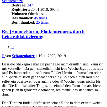
Schattenkatze
Beiträge:
247
Registriert:
20.01.2018, 09:40
Wohnort:
Oberhausen
Has thanked:
45 times
Been thanked:
25 times
Re: [Himmelsturm] Plotkonsequenz durch
Leitstrahlaktivierung
Zitat
Beitrag
von
Schattenkatze
»
19.11.2022, 20:19
Dass die Shakagra'e mal ein paar Tage nicht draußen sind, kann ich
mir vorstellen. Da geht sicherlich nicht jede Woche Jagdtrupps raus
(auf Essbares oder um sich zum Tal der Herrin aufzumachen oder
auf Spezialmission ganz woanders hin). So nach hinten raus sind
selbst ein oder zwei (oder auch 3 oder 4) Wochen quasi nichts für
die. Die Kundschafter-Trupps, die einmal den Turm abmarschieren
gehen ja eh in größeren Abständen, ich meine, das steht auch so
drin.
Den Turm zu finden dürfte trotz seiner Höhe in dem extrem weiten