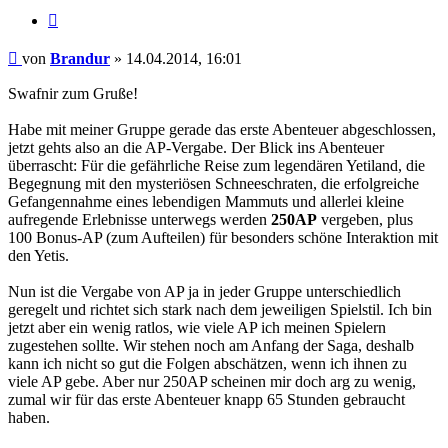
Zitat
Beitrag
von
Brandur
»
14.04.2014, 16:01
Swafnir zum Gruße!
Habe mit meiner Gruppe gerade das erste Abenteuer abgeschlossen,
jetzt gehts also an die AP-Vergabe. Der Blick ins Abenteuer
überrascht: Für die gefährliche Reise zum legendären Yetiland, die
Begegnung mit den mysteriösen Schneeschraten, die erfolgreiche
Gefangennahme eines lebendigen Mammuts und allerlei kleine
aufregende Erlebnisse unterwegs werden
250AP
vergeben, plus
100 Bonus-AP (zum Aufteilen) für besonders schöne Interaktion mit
den Yetis.
Nun ist die Vergabe von AP ja in jeder Gruppe unterschiedlich
geregelt und richtet sich stark nach dem jeweiligen Spielstil. Ich bin
jetzt aber ein wenig ratlos, wie viele AP ich meinen Spielern
zugestehen sollte. Wir stehen noch am Anfang der Saga, deshalb
kann ich nicht so gut die Folgen abschätzen, wenn ich ihnen zu
viele AP gebe. Aber nur 250AP scheinen mir doch arg zu wenig,
zumal wir für das erste Abenteuer knapp 65 Stunden gebraucht
haben.