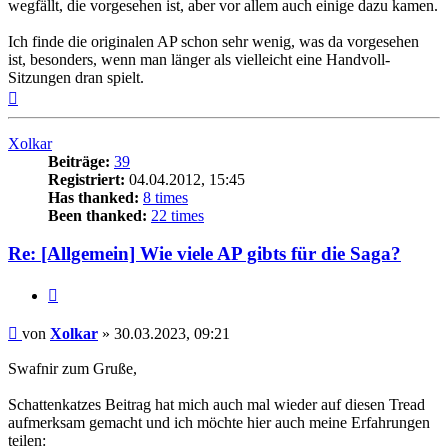
wegfällt, die vorgesehen ist, aber vor allem auch einige dazu kamen.
Ich finde die originalen AP schon sehr wenig, was da vorgesehen
ist, besonders, wenn man länger als vielleicht eine Handvoll-
Sitzungen dran spielt.
Nach
oben
Xolkar
Beiträge:
39
Registriert:
04.04.2012, 15:45
Has thanked:
8 times
Been thanked:
22 times
Re: [Allgemein] Wie viele AP gibts für die Saga?
Zitat
Beitrag
von
Xolkar
»
30.03.2023, 09:21
Swafnir zum Gruße,
Schattenkatzes Beitrag hat mich auch mal wieder auf diesen Tread
aufmerksam gemacht und ich möchte hier auch meine Erfahrungen
teilen: