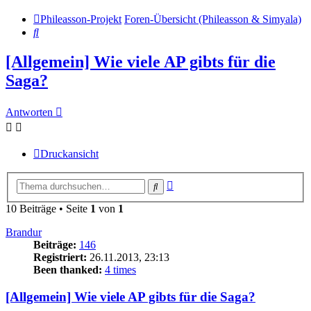
Phileasson-Projekt
Foren-Übersicht (Phileasson & Simyala)
Suche
[Allgemein] Wie viele AP gibts für die
Saga?
Antworten
Druckansicht
Erweiterte
Suche
Suche
10 Beiträge • Seite
1
von
1
Brandur
Beiträge:
146
Registriert:
26.11.2013, 23:13
Been thanked:
4 times
[Allgemein] Wie viele AP gibts für die Saga?