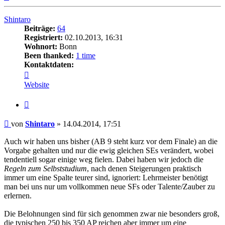
oben
Shintaro
Beiträge:
64
Registriert:
02.10.2013, 16:31
Wohnort:
Bonn
Been thanked:
1 time
Kontaktdaten:
Kontaktdaten
von
Website
Shintaro
Zitat
Beitrag
von
Shintaro
»
14.04.2014, 17:51
Auch wir haben uns bisher (AB 9 steht kurz vor dem Finale) an die
Vorgabe gehalten und nur die ewig gleichen SEs verändert, wobei
tendentiell sogar einige weg fielen. Dabei haben wir jedoch die
Regeln zum Selbststudium
, nach denen Steigerungen praktisch
immer um eine Spalte teurer sind, ignoriert: Lehrmeister benötigt
man bei uns nur um vollkommen neue SFs oder Talente/Zauber zu
erlernen.
Die Belohnungen sind für sich genommen zwar nie besonders groß,
die typischen 250 bis 350 AP reichen aber immer um eine