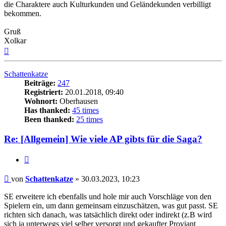
die Charaktere auch Kulturkunden und Geländekunden verbilligt
bekommen.
Gruß
Xolkar
Nach
oben
Schattenkatze
Beiträge:
247
Registriert:
20.01.2018, 09:40
Wohnort:
Oberhausen
Has thanked:
45 times
Been thanked:
25 times
Re: [Allgemein] Wie viele AP gibts für die Saga?
Zitat
Beitrag
von
Schattenkatze
»
30.03.2023, 10:23
SE erweitere ich ebenfalls und hole mir auch Vorschläge von den
Spielern ein, um dann gemeinsam einzuschätzen, was gut passt. SE
richten sich danach, was tatsächlich direkt oder indirekt (z.B wird
sich ja unterwegs viel selber versorgt und gekaufter Proviant