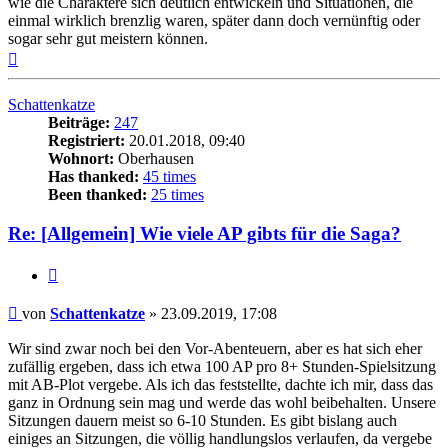
wie die Charaktere sich deutlich entwickeln und Situationen, die
einmal wirklich brenzlig waren, später dann doch vernünftig oder
sogar sehr gut meistern können.
Nach
oben
Schattenkatze
Beiträge:
247
Registriert:
20.01.2018, 09:40
Wohnort:
Oberhausen
Has thanked:
45 times
Been thanked:
25 times
Re: [Allgemein] Wie viele AP gibts für die Saga?
Zitat
Beitrag
von
Schattenkatze
»
23.09.2019, 17:08
Wir sind zwar noch bei den Vor-Abenteuern, aber es hat sich eher
zufällig ergeben, dass ich etwa 100 AP pro 8+ Stunden-Spielsitzung
mit AB-Plot vergebe. Als ich das feststellte, dachte ich mir, dass das
ganz in Ordnung sein mag und werde das wohl beibehalten. Unsere
Sitzungen dauern meist so 6-10 Stunden. Es gibt bislang auch
einiges an Sitzungen, die völlig handlungslos verlaufen, da vergebe