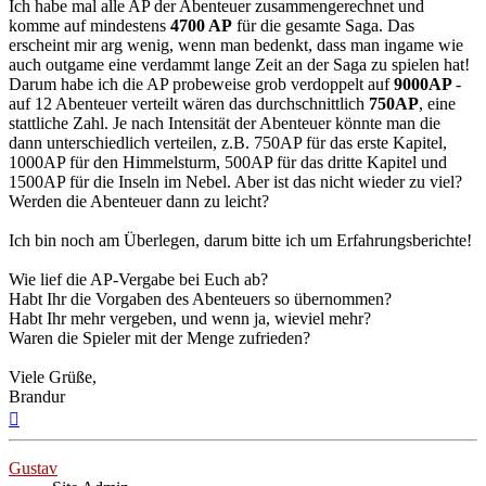
Ich habe mal alle AP der Abenteuer zusammengerechnet und
komme auf mindestens
4700 AP
für die gesamte Saga. Das
erscheint mir arg wenig, wenn man bedenkt, dass man ingame wie
auch outgame eine verdammt lange Zeit an der Saga zu spielen hat!
Darum habe ich die AP probeweise grob verdoppelt auf
9000AP
-
auf 12 Abenteuer verteilt wären das durchschnittlich
750AP
, eine
stattliche Zahl. Je nach Intensität der Abenteuer könnte man die
dann unterschiedlich verteilen, z.B. 750AP für das erste Kapitel,
1000AP für den Himmelsturm, 500AP für das dritte Kapitel und
1500AP für die Inseln im Nebel. Aber ist das nicht wieder zu viel?
Werden die Abenteuer dann zu leicht?
Ich bin noch am Überlegen, darum bitte ich um Erfahrungsberichte!
Wie lief die AP-Vergabe bei Euch ab?
Habt Ihr die Vorgaben des Abenteuers so übernommen?
Habt Ihr mehr vergeben, und wenn ja, wieviel mehr?
Waren die Spieler mit der Menge zufrieden?
Viele Grüße,
Brandur
Nach
oben
Gustav