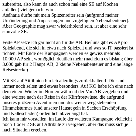
zubereitet, also kann da auch schon mal eine SE auf Kochen
anfallen) viel gemacht wird.
Asdharia dürfte mit mein Spitzenreiter sein (aufgrund meiner
Umänderung und Anpassungen und zugefügten Nebenabenteuer).
Aber Geographie mag zwar wiederholend sein, ist aber eine sehr
sinnvolle SE.
Feste AP setze ich gar nicht an für die AB. Beí uns gibt es AP pro
Spielabend, die sich in etwa nach Spielzeit und was so IT passiert ist
richten. Mit Ende der Kampagnen werden es gewiss mehr als
10.000 AP sein, womöglich deutlich mehr (nachdem es bislang über
3.000 gab für 2 Haupt-AB, 2 kleine Nebenabenteuer und eine lange
Reisestrecke).
Mit SE auf Attributen bin ich allerdings zurückhaltend. Die sind
immer noch selten und etwas besonders. Auf KO habe ich eine nach
dem einem Winter im Norden während der Vor-AB vergeben und
eine weitere nach der Reise in der Klirrfrostwüste, die aufgrund
unseres größeren Aventurien und des weiter weg stehenden
Himmelsturmes (und unserer Hausregeln in Sachen Erschöpfung
und Kälteschaden) ordentlich abverlangt hat.
Ich kann mir vorstellen, im Laufe der weiteren Kampagne vielleicht
noch 1 oder 2 SE auf Attribute zu vergeben, aber das muss sich je
nach Situation ergeben.