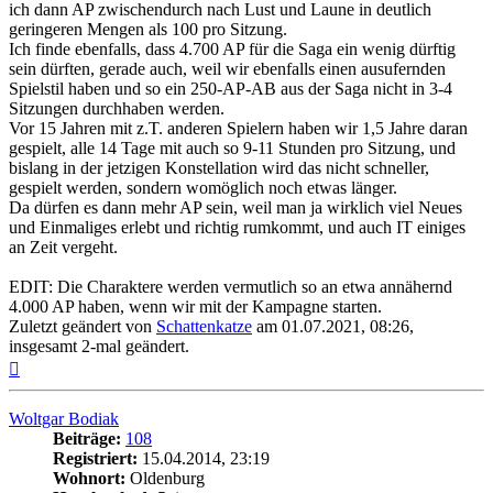
ich dann AP zwischendurch nach Lust und Laune in deutlich
geringeren Mengen als 100 pro Sitzung.
Ich finde ebenfalls, dass 4.700 AP für die Saga ein wenig dürftig
sein dürften, gerade auch, weil wir ebenfalls einen ausufernden
Spielstil haben und so ein 250-AP-AB aus der Saga nicht in 3-4
Sitzungen durchhaben werden.
Vor 15 Jahren mit z.T. anderen Spielern haben wir 1,5 Jahre daran
gespielt, alle 14 Tage mit auch so 9-11 Stunden pro Sitzung, und
bislang in der jetzigen Konstellation wird das nicht schneller,
gespielt werden, sondern womöglich noch etwas länger.
Da dürfen es dann mehr AP sein, weil man ja wirklich viel Neues
und Einmaliges erlebt und richtig rumkommt, und auch IT einiges
an Zeit vergeht.
EDIT: Die Charaktere werden vermutlich so an etwa annähernd
4.000 AP haben, wenn wir mit der Kampagne starten.
Zuletzt geändert von
Schattenkatze
am 01.07.2021, 08:26,
insgesamt 2-mal geändert.
Nach
oben
Woltgar Bodiak
Beiträge:
108
Registriert:
15.04.2014, 23:19
Wohnort:
Oldenburg