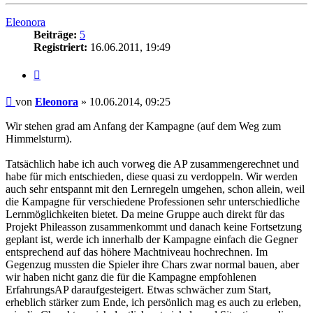
oben
Eleonora
Beiträge:
5
Registriert:
16.06.2011, 19:49
Zitat
Beitrag
von
Eleonora
»
10.06.2014, 09:25
Wir stehen grad am Anfang der Kampagne (auf dem Weg zum
Himmelsturm).
Tatsächlich habe ich auch vorweg die AP zusammengerechnet und
habe für mich entschieden, diese quasi zu verdoppeln. Wir werden
auch sehr entspannt mit den Lernregeln umgehen, schon allein, weil
die Kampagne für verschiedene Professionen sehr unterschiedliche
Lernmöglichkeiten bietet. Da meine Gruppe auch direkt für das
Projekt Phileasson zusammenkommt und danach keine Fortsetzung
geplant ist, werde ich innerhalb der Kampagne einfach die Gegner
entsprechend auf das höhere Machtniveau hochrechnen. Im
Gegenzug mussten die Spieler ihre Chars zwar normal bauen, aber
wir haben nicht ganz die für die Kampagne empfohlenen
ErfahrungsAP daraufgesteigert. Etwas schwächer zum Start,
erheblich stärker zum Ende, ich persönlich mag es auch zu erleben,