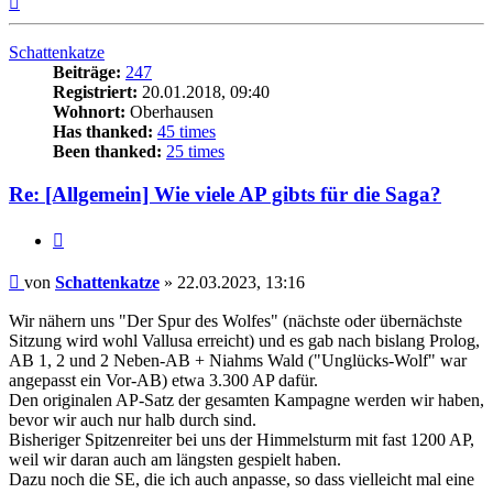
oben
Schattenkatze
Beiträge:
247
Registriert:
20.01.2018, 09:40
Wohnort:
Oberhausen
Has thanked:
45 times
Been thanked:
25 times
Re: [Allgemein] Wie viele AP gibts für die Saga?
Zitat
Beitrag
von
Schattenkatze
»
22.03.2023, 13:16
Wir nähern uns "Der Spur des Wolfes" (nächste oder übernächste
Sitzung wird wohl Vallusa erreicht) und es gab nach bislang Prolog,
AB 1, 2 und 2 Neben-AB + Niahms Wald ("Unglücks-Wolf" war
angepasst ein Vor-AB) etwa 3.300 AP dafür.
Den originalen AP-Satz der gesamten Kampagne werden wir haben,
bevor wir auch nur halb durch sind.
Bisheriger Spitzenreiter bei uns der Himmelsturm mit fast 1200 AP,
weil wir daran auch am längsten gespielt haben.
Dazu noch die SE, die ich auch anpasse, so dass vielleicht mal eine