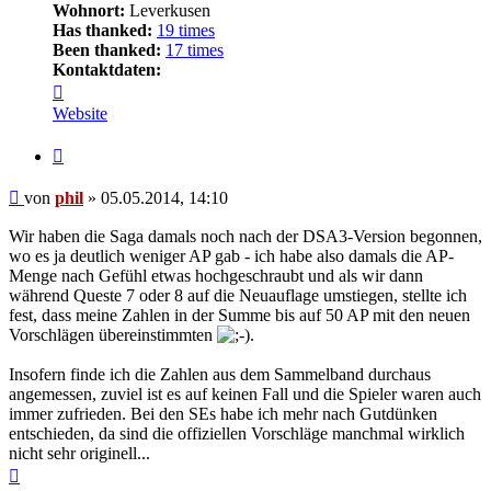
Wohnort:
Leverkusen
Has thanked:
19 times
Been thanked:
17 times
Kontaktdaten:
Kontaktdaten
von
Website
phil
Zitat
Beitrag
von
phil
»
05.05.2014, 14:10
Wir haben die Saga damals noch nach der DSA3-Version begonnen,
wo es ja deutlich weniger AP gab - ich habe also damals die AP-
Menge nach Gefühl etwas hochgeschraubt und als wir dann
während Queste 7 oder 8 auf die Neuauflage umstiegen, stellte ich
fest, dass meine Zahlen in der Summe bis auf 50 AP mit den neuen
Vorschlägen übereinstimmten
.
Insofern finde ich die Zahlen aus dem Sammelband durchaus
angemessen, zuviel ist es auf keinen Fall und die Spieler waren auch
immer zufrieden. Bei den SEs habe ich mehr nach Gutdünken
entschieden, da sind die offiziellen Vorschläge manchmal wirklich
nicht sehr originell...
Nach