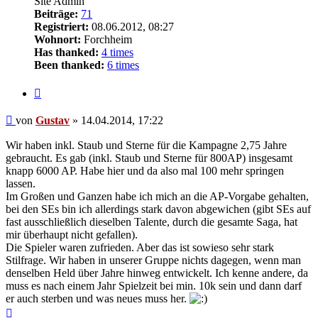
Site Admin
Beiträge:
71
Registriert:
08.06.2012, 08:27
Wohnort:
Forchheim
Has thanked:
4 times
Been thanked:
6 times
Zitat
Beitrag
von
Gustav
»
14.04.2014, 17:22
Wir haben inkl. Staub und Sterne für die Kampagne 2,75 Jahre
gebraucht. Es gab (inkl. Staub und Sterne für 800AP) insgesamt
knapp 6000 AP. Habe hier und da also mal 100 mehr springen
lassen.
Im Großen und Ganzen habe ich mich an die AP-Vorgabe gehalten,
bei den SEs bin ich allerdings stark davon abgewichen (gibt SEs auf
fast ausschließlich dieselben Talente, durch die gesamte Saga, hat
mir überhaupt nicht gefallen).
Die Spieler waren zufrieden. Aber das ist sowieso sehr stark
Stilfrage. Wir haben in unserer Gruppe nichts dagegen, wenn man
denselben Held über Jahre hinweg entwickelt. Ich kenne andere, da
muss es nach einem Jahr Spielzeit bei min. 10k sein und dann darf
er auch sterben und was neues muss her.
Nach