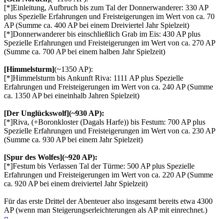
[*]Einleitung, Aufbruch bis zum Tal der Donnerwanderer: 330 AP
plus Spezielle Erfahrungen und Freisteigerungen im Wert von ca. 70
AP (Summe ca. 400 AP bei einem Dreiviertel Jahr Spielzeit)
[*]Donnerwanderer bis einschließlich Grab im Eis: 430 AP plus
Spezielle Erfahrungen und Freisteigerungen im Wert von ca. 270 AP
(Summe ca. 700 AP bei einem halben Jahr Spielzeit)
[Himmelsturm]
(~1350 AP):
[*]Himmelsturm bis Ankunft Riva: 1111 AP plus Spezielle
Erfahrungen und Freisteigerungen im Wert von ca. 240 AP (Summe
ca. 1350 AP bei eineinhalb Jahren Spielzeit)
[Der Unglückswolf]
(~930 AP):
[*]Riva, (+Boronkloster (Dagals Harfe)) bis Festum: 700 AP plus
Spezielle Erfahrungen und Freisteigerungen im Wert von ca. 230 AP
(Summe ca. 930 AP bei einem Jahr Spielzeit)
[Spur des Wolfes]
(~920 AP):
[*]Festum bis Verlassen Tal der Türme: 500 AP plus Spezielle
Erfahrungen und Freisteigerungen im Wert von ca. 220 AP (Summe
ca. 920 AP bei einem dreiviertel Jahr Spielzeit)
Für das erste Drittel der Abenteuer also insgesamt bereits etwa 4300
AP (wenn man Steigerungserleichterungen als AP mit einrechnet.)
Nach