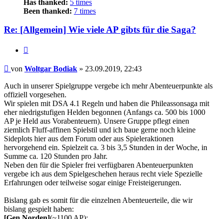
Has thanked:
5 times
Been thanked:
7 times
Re: [Allgemein] Wie viele AP gibts für die Saga?
Zitat
Beitrag
von
Woltgar Bodiak
»
23.09.2019, 22:43
Auch in unserer Spielgruppe vergebe ich mehr Abenteuerpunkte als
offiziell vorgesehen.
Wir spielen mit DSA 4.1 Regeln und haben die Phileassonsaga mit
eher niedrigstufigen Helden begonnen (Anfangs ca. 500 bis 1000
AP je Held aus Vorabenteuern). Unsere Gruppe pflegt einen
ziemlich Fluff-affinen Spielstil und ich baue gerne noch kleine
Sideplots hier aus dem Forum oder aus Spieleraktionen
hervorgehend ein. Spielzeit ca. 3 bis 3,5 Stunden in der Woche, in
Summe ca. 120 Stunden pro Jahr.
Neben den für die Spieler frei verfügbaren Abenteuerpunkten
vergebe ich aus dem Spielgeschehen heraus recht viele Spezielle
Erfahrungen oder teilweise sogar einige Freisteigerungen.
Bislang gab es somit für die einzelnen Abenteuerteile, die wir
bislang gespielt haben:
[Gen Norden]
(~1100 AP):