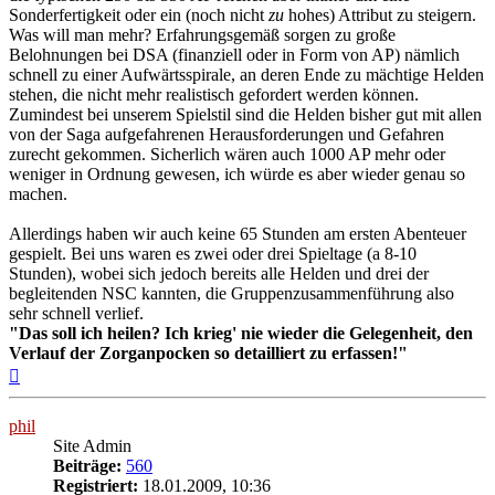
Sonderfertigkeit oder ein (noch nicht
zu
hohes) Attribut zu steigern.
Was will man mehr? Erfahrungsgemäß sorgen zu große
Belohnungen bei DSA (finanziell oder in Form von AP) nämlich
schnell zu einer Aufwärtsspirale, an deren Ende zu mächtige Helden
stehen, die nicht mehr realistisch gefordert werden können.
Zumindest bei unserem Spielstil sind die Helden bisher gut mit allen
von der Saga aufgefahrenen Herausforderungen und Gefahren
zurecht gekommen. Sicherlich wären auch 1000 AP mehr oder
weniger in Ordnung gewesen, ich würde es aber wieder genau so
machen.
Allerdings haben wir auch keine 65 Stunden am ersten Abenteuer
gespielt. Bei uns waren es zwei oder drei Spieltage (a 8-10
Stunden), wobei sich jedoch bereits alle Helden und drei der
begleitenden NSC kannten, die Gruppenzusammenführung also
sehr schnell verlief.
"Das soll ich heilen? Ich krieg' nie wieder die Gelegenheit, den
Verlauf der Zorganpocken so detailliert zu erfassen!"
Nach
oben
phil
Site Admin
Beiträge:
560
Registriert:
18.01.2009, 10:36