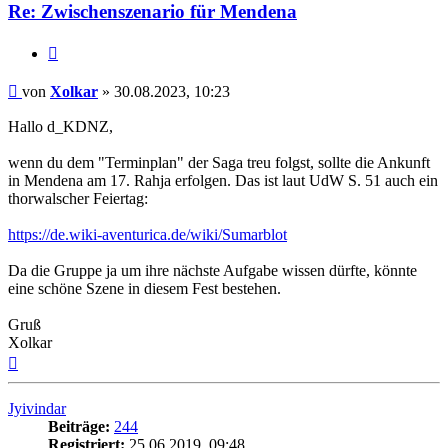
Re: Zwischenszenario für Mendena
Zitat
Beitrag
von
Xolkar
»
30.08.2023, 10:23
Hallo d_KDNZ,
wenn du dem "Terminplan" der Saga treu folgst, sollte die Ankunft
in Mendena am 17. Rahja erfolgen. Das ist laut UdW S. 51 auch ein
thorwalscher Feiertag:
https://de.wiki-aventurica.de/wiki/Sumarblot
Da die Gruppe ja um ihre nächste Aufgabe wissen dürfte, könnte
eine schöne Szene in diesem Fest bestehen.
Gruß
Xolkar
Nach
oben
Jyivindar
Beiträge:
244
Registriert:
25.06.2019, 09:48