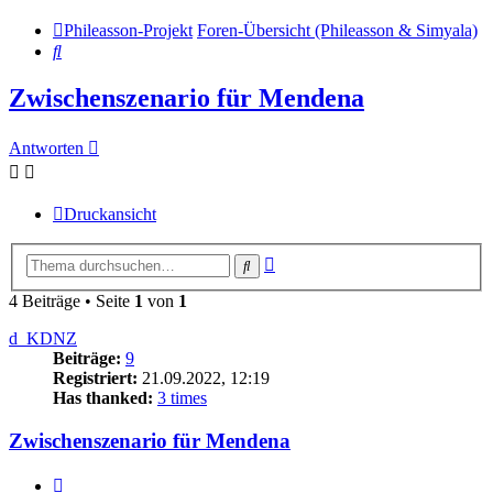
Phileasson-Projekt
Foren-Übersicht (Phileasson & Simyala)
Suche
Zwischenszenario für Mendena
Antworten
Druckansicht
Erweiterte
Suche
Suche
4 Beiträge • Seite
1
von
1
d_KDNZ
Beiträge:
9
Registriert:
21.09.2022, 12:19
Has thanked:
3 times
Zwischenszenario für Mendena
Zitat