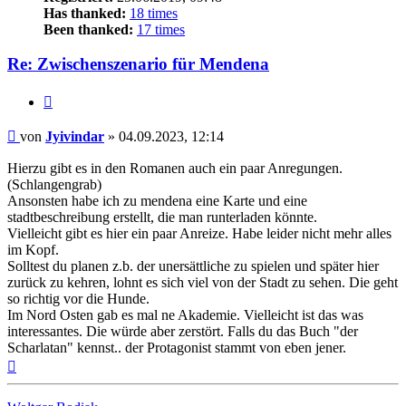
Has thanked:
18 times
Been thanked:
17 times
Re: Zwischenszenario für Mendena
Zitat
Beitrag
von
Jyivindar
»
04.09.2023, 12:14
Hierzu gibt es in den Romanen auch ein paar Anregungen.
(Schlangengrab)
Ansonsten habe ich zu mendena eine Karte und eine
stadtbeschreibung erstellt, die man runterladen könnte.
Vielleicht gibt es hier ein paar Anreize. Habe leider nicht mehr alles
im Kopf.
Solltest du planen z.b. der unersättliche zu spielen und später hier
zurück zu kehren, lohnt es sich viel von der Stadt zu sehen. Die geht
so richtig vor die Hunde.
Im Nord Osten gab es mal ne Akademie. Vielleicht ist das was
interessantes. Die würde aber zerstört. Falls du das Buch "der
Scharlatan" kennst.. der Protagonist stammt von eben jener.
Nach
oben