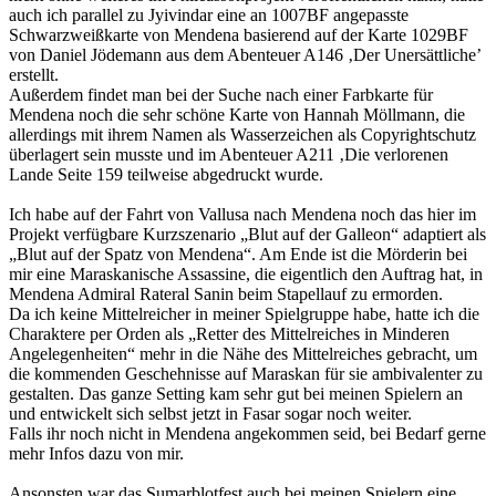
auch ich parallel zu Jyivindar eine an 1007BF angepasste
Schwarzweißkarte von Mendena basierend auf der Karte 1029BF
von Daniel Jödemann aus dem Abenteuer A146 ‚Der Unersättliche’
erstellt.
Außerdem findet man bei der Suche nach einer Farbkarte für
Mendena noch die sehr schöne Karte von Hannah Möllmann, die
allerdings mit ihrem Namen als Wasserzeichen als Copyrightschutz
überlagert sein musste und im Abenteuer A211 ‚Die verlorenen
Lande Seite 159 teilweise abgedruckt wurde.
Ich habe auf der Fahrt von Vallusa nach Mendena noch das hier im
Projekt verfügbare Kurzszenario „Blut auf der Galleon“ adaptiert als
„Blut auf der Spatz von Mendena“. Am Ende ist die Mörderin bei
mir eine Maraskanische Assassine, die eigentlich den Auftrag hat, in
Mendena Admiral Rateral Sanin beim Stapellauf zu ermorden.
Da ich keine Mittelreicher in meiner Spielgruppe habe, hatte ich die
Charaktere per Orden als „Retter des Mittelreiches in Minderen
Angelegenheiten“ mehr in die Nähe des Mittelreiches gebracht, um
die kommenden Geschehnisse auf Maraskan für sie ambivalenter zu
gestalten. Das ganze Setting kam sehr gut bei meinen Spielern an
und entwickelt sich selbst jetzt in Fasar sogar noch weiter.
Falls ihr noch nicht in Mendena angekommen seid, bei Bedarf gerne
mehr Infos dazu von mir.
Ansonsten war das Sumarblotfest auch bei meinen Spielern eine