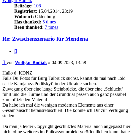
Woltgar Bodiak
Beiträge:
108
Registriert:
15.04.2014, 23:19
Wohnort:
Oldenburg
Has thanked:
5 times
Been thanked:
7 times
Re: Zwischenszenario für Mendena
Zitat
Beitrag
von
Woltgar Bodiak
»
04.09.2023, 13:58
Hallo d_KDNZ,
Falls Du Fotos für Burg Talbrück suchst, kannst du mal nach „old
castle Kamjanez-Podilskyi‘ in der Ukraine suchen.
Zuwegung über eine lange Steinbrücke, die über eine ‚Schlucht‘
führt und die Türme und der Grundriss passen auch ganz passabel
zum offiziellen Material.
Da habe ich mal die wenigen modernen Elemente aus einer
Gesamtansicht herausretuschiert. Die könnte ich Dir zur Verfügung
stellen.
Da man ja leider Copyright geschütztes Material auch angepasst hier
nicht ohne weiteres im Phileassonprojekt veröffentlichen kann, hatte