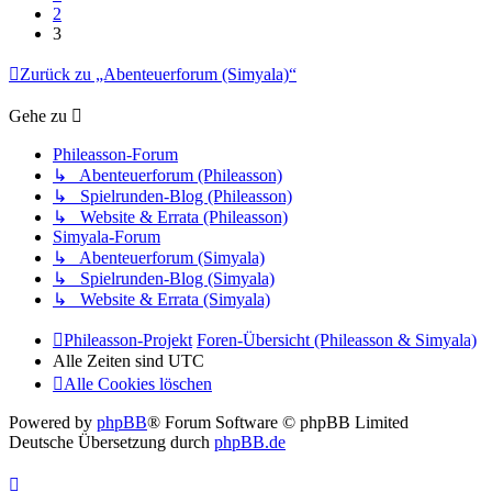
2
3
Zurück zu „Abenteuerforum (Simyala)“
Gehe zu
Phileasson-Forum
↳ Abenteuerforum (Phileasson)
↳ Spielrunden-Blog (Phileasson)
↳ Website & Errata (Phileasson)
Simyala-Forum
↳ Abenteuerforum (Simyala)
↳ Spielrunden-Blog (Simyala)
↳ Website & Errata (Simyala)
Phileasson-Projekt
Foren-Übersicht (Phileasson & Simyala)
Alle Zeiten sind
UTC
Alle Cookies löschen
Powered by
phpBB
® Forum Software © phpBB Limited
Deutsche Übersetzung durch
phpBB.de