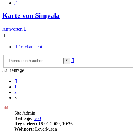
Suche
Karte von Simyala
Antworten
Druckansicht
Erweiterte
Suche
Suche
32 Beiträge
Vorherige
1
2
3
phil
Site Admin
Beiträge:
560
Registriert:
18.01.2009, 10:36
Wohnort:
Leverkusen