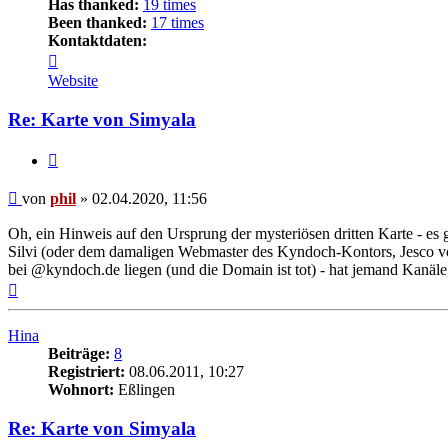
Has thanked:
19 times
Been thanked:
17 times
Kontaktdaten:
Kontaktdaten
von
Website
phil
Re: Karte von Simyala
Zitat
Beitrag
von
phil
»
02.04.2020, 11:56
Oh, ein Hinweis auf den Ursprung der mysteriösen dritten Karte - es 
Silvi (oder dem damaligen Webmaster des Kyndoch-Kontors, Jesco von
bei @kyndoch.de liegen (und die Domain ist tot) - hat jemand Kanäle,
Nach
oben
Hina
Beiträge:
8
Registriert:
08.06.2011, 10:27
Wohnort:
Eßlingen
Re: Karte von Simyala