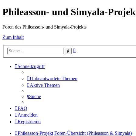
Phileasson- und Simyala-Projek
Foren des Phileasson- und Simyala-Projekts
Zum Inhalt
Erweiterte
Suche
Suche
Schnellzugriff
Unbeantwortete Themen
Aktive Themen
Suche
FAQ
Anmelden
Registrieren
Phileasson-Projekt
Foren-Übersicht (Phileasson & Simyala)