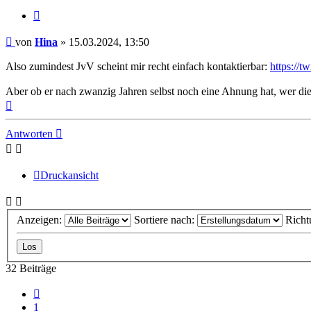
Zitat
Beitrag
von
Hina
»
15.03.2024, 13:50
Also zumindest JvV scheint mir recht einfach kontaktierbar:
https://t
Aber ob er nach zwanzig Jahren selbst noch eine Ahnung hat, wer diese
Nach
oben
Antworten
Druckansicht
Anzeigen:
Sortiere nach:
Richt
32 Beiträge
Vorherige
1