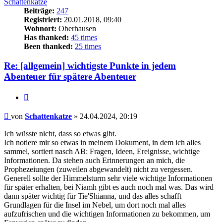
Schattenkatze
Beiträge:
247
Registriert:
20.01.2018, 09:40
Wohnort:
Oberhausen
Has thanked:
45 times
Been thanked:
25 times
Re: [allgemein] wichtigste Punkte in jedem
Abenteuer für spätere Abenteuer
Zitat
Beitrag
von
Schattenkatze
»
24.04.2024, 20:19
Ich wüsste nicht, dass so etwas gibt.
Ich notiere mir so etwas in meinem Dokument, in dem ich alles
sammel, sortiert nasch AB: Fragen, Ideen, Ereignisse, wichtige
Informationen. Da stehen auch Erinnerungen an mich, die
Prophezeiungen (zuweilen abgewandelt) nicht zu vergessen.
Generell sollte der Himmelsturm sehr viele wichtige Informationen
für später erhalten, bei Niamh gibt es auch noch mal was. Das wird
dann später wichtig für Tie'Shianna, und das alles schafft
Grundlagen für die Insel im Nebel, um dort noch mal alles
aufzufrischen und die wichtigen Informationen zu bekommen, um