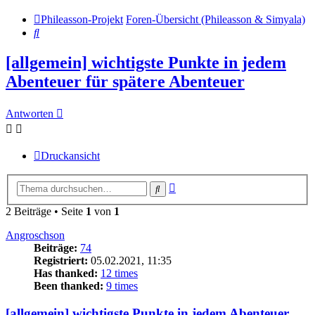
Phileasson-Projekt
Foren-Übersicht (Phileasson & Simyala)
Suche
[allgemein] wichtigste Punkte in jedem
Abenteuer für spätere Abenteuer
Antworten
Druckansicht
Erweiterte
Suche
Suche
2 Beiträge • Seite
1
von
1
Angroschson
Beiträge:
74
Registriert:
05.02.2021, 11:35
Has thanked:
12 times
Been thanked:
9 times
[allgemein] wichtigste Punkte in jedem Abenteuer