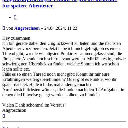
für spätere Abenteuer
Zitat
Beitrag
von
Angroschson
»
24.04.2024, 11:22
Hey zusammen,
ich bin gerade dabei den Unglückswolf zu leiten und die nächsten
Abenteuer vorzubereiten. Jetzt habe ich mich gefragt, ob es einen
Thread gibt, wo die wichtigsten Punkte zusammengefasst sind, die
für spätere Abende noch sehr relevant werden. Mir fällt es irgendwie
schwierig nen Überblick zu finden, welche Spuren ich wo schon
legen sollte etc.
Falls es so einen Thread noch nicht gibt: Könnt ihr mir eure
Erfahrungen weitergeben/bündeln? Oder gibt es Punkte, wo ihr
später dachtet: Hätte ich das mal anders gemacht?
Am übersichtlichsten wäre es, die Punkte nach den 12 Aufgaben, in
denen die Hinweise gelegt werden sollten, zu bündeln.
Vielen Dank schonmal im Vorraus!
Angroschson
Nach
oben