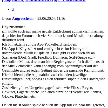
Zitat
Beitrag
von
Angroschson
»
23.06.2024, 11:16
Hey zusammen,
ich wollte euch auf meine neuste Entdeckung aufmerksam machen,
da ja hier im Forum auch viel Soundtracks und Musikuntermalung
diskutiert wird.
Ich bin letztens auf die App Pocketbard gestoßen.
Die App is KI-gestützt und ermöglicht es im Hintergrund
untermalende Musik zu spielen. Dazu gibt es eine vielzahl an
Szenarien (Dorf, Stadt, Friedhof, Dungeon, SciFi/Space etc.)
Das tolle mMn ist, dass man über Regler ganz einfach die Intensität
der Musik einstellen kann abhängig vom Spannungsverlauf der
Geschichte und zu jedem Setting gibt es die passende Kampfmusik.
Hierbei blendet die App nahtlos zwischen den jeweiligen
Einstellungen über, sodass es sich wirklich super in den Hintergrund
einfügt.
Zusätzlich gibt es Umgebungsgeräusche wie Flüsse, Regen,
Gewiiter, Lagerfeuer etc. und auch einzelne "Events" wie Schuss,
Glocke, Platschen etc.
Da ich meist online spiele hab ich die App nur ein paar mal getestet,