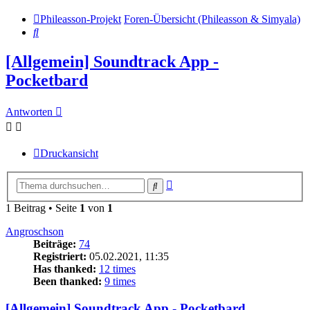
Phileasson-Projekt
Foren-Übersicht (Phileasson & Simyala)
Suche
[Allgemein] Soundtrack App -
Pocketbard
Antworten
Druckansicht
Erweiterte
Suche
Suche
1 Beitrag • Seite
1
von
1
Angroschson
Beiträge:
74
Registriert:
05.02.2021, 11:35
Has thanked:
12 times
Been thanked:
9 times
[Allgemein] Soundtrack App - Pocketbard