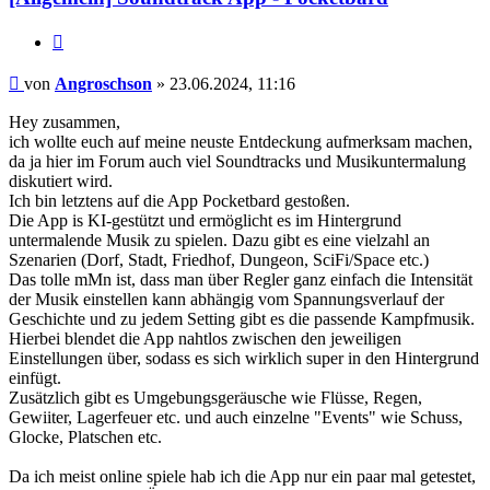
Zitat
Beitrag
von
Angroschson
»
23.06.2024, 11:16
Hey zusammen,
ich wollte euch auf meine neuste Entdeckung aufmerksam machen,
da ja hier im Forum auch viel Soundtracks und Musikuntermalung
diskutiert wird.
Ich bin letztens auf die App Pocketbard gestoßen.
Die App is KI-gestützt und ermöglicht es im Hintergrund
untermalende Musik zu spielen. Dazu gibt es eine vielzahl an
Szenarien (Dorf, Stadt, Friedhof, Dungeon, SciFi/Space etc.)
Das tolle mMn ist, dass man über Regler ganz einfach die Intensität
der Musik einstellen kann abhängig vom Spannungsverlauf der
Geschichte und zu jedem Setting gibt es die passende Kampfmusik.
Hierbei blendet die App nahtlos zwischen den jeweiligen
Einstellungen über, sodass es sich wirklich super in den Hintergrund
einfügt.
Zusätzlich gibt es Umgebungsgeräusche wie Flüsse, Regen,
Gewiiter, Lagerfeuer etc. und auch einzelne "Events" wie Schuss,
Glocke, Platschen etc.
Da ich meist online spiele hab ich die App nur ein paar mal getestet,