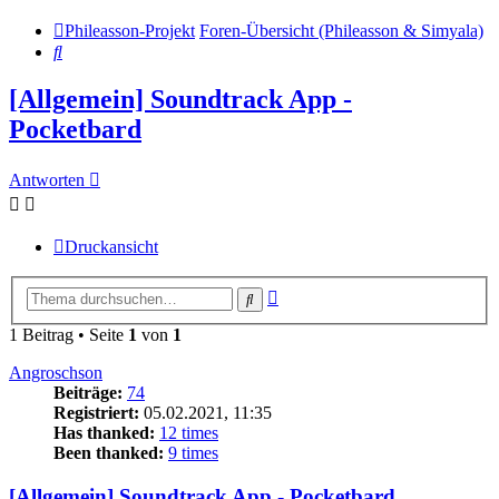
Phileasson-Projekt
Foren-Übersicht (Phileasson & Simyala)
Suche
[Allgemein] Soundtrack App -
Pocketbard
Antworten
Druckansicht
Erweiterte
Suche
Suche
1 Beitrag • Seite
1
von
1
Angroschson
Beiträge:
74
Registriert:
05.02.2021, 11:35
Has thanked:
12 times
Been thanked:
9 times
[Allgemein] Soundtrack App - Pocketbard