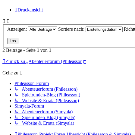
Druckansicht
Anzeigen:
Sortiere nach:
Richt
2 Beiträge • Seite
1
von
1
Zurück zu „Abenteuerforum (Phileasson)“
Gehe zu
Phileasson-Forum
↳ Abenteuerforum (Phileasson)
↳ Spielrunden-Blog (Phileasson)
↳ Website & Errata (Phileasson)
Simyala-Forum
↳ Abenteuerforum (Simyala)
↳ Spielrunden-Blog (Simyala)
↳ Website & Errata (Simyala)
Phileasson-Projekt
Foren-Übersicht (Phileasson & Simyala)