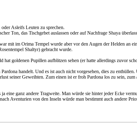
ya oder Asleifs Leuten zu sprechen.
ischer Ton, das Tischgebet auslassen oder auf Nachfrage Shaya überla
 war mit im Orima Tempel wurde aber vor den Augen der Helden an ein
(Rosentempel Shaltyr) gebracht wurde.
ld hat goldenen Pupillen aufblitzen sehen (er hatte allerdings zuvor 
m Pardona handelt. Und es ist auch nicht vorgesehen, dies zu enthülle
rlust seiner Geweihten. Zum einen ist er froh Pardona los zu sein, zum 
 ja eine ganz andere Tragweite. Man würde sie hinter jeder Ecke verm
 nach Aventurien von den Inseln würde man bestimmt auch andere Prios