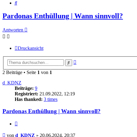
Suche
Pardonas Enthüllung | Wann sinnvoll?
Antworten
Druckansicht
Erweiterte
Suche
Suche
2 Beiträge • Seite
1
von
1
d_KDNZ
Beiträge:
9
Registriert:
21.09.2022, 12:19
Has thanked:
3 times
Pardonas Enthüllung | Wann sinnvoll?
Zitat
Beitrag
von
d_KDNZ
»
20.06.2024, 20:37