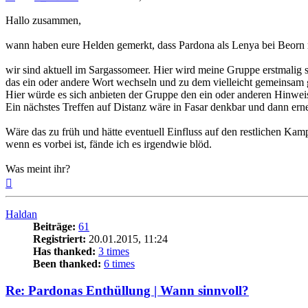
Hallo zusammen,
wann haben eure Helden gemerkt, dass Pardona als Lenya bei Beorn m
wir sind aktuell im Sargassomeer. Hier wird meine Gruppe erstmalig
das ein oder andere Wort wechseln und zu dem vielleicht gemeinsam
Hier würde es sich anbieten der Gruppe den ein oder anderen Hinweis 
Ein nächstes Treffen auf Distanz wäre in Fasar denkbar und dann erne
Wäre das zu früh und hätte eventuell Einfluss auf den restlichen Kamp
wenn es vorbei ist, fände ich es irgendwie blöd.
Was meint ihr?
Nach
oben
Haldan
Beiträge:
61
Registriert:
20.01.2015, 11:24
Has thanked:
3 times
Been thanked:
6 times
Re: Pardonas Enthüllung | Wann sinnvoll?