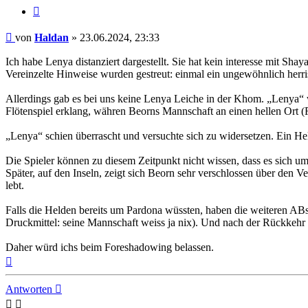
Zitat
Beitrag
von
Haldan
»
23.06.2024, 23:33
Ich habe Lenya distanziert dargestellt. Sie hat kein interesse mit Sha
Vereinzelte Hinweise wurden gestreut: einmal ein ungewöhnlich herr
Allerdings gab es bei uns keine Lenya Leiche in der Khom. „Lenya“
Flötenspiel erklang, währen Beorns Mannschaft an einen hellen Ort 
„Lenya“ schien überrascht und versuchte sich zu widersetzen. Ein He
Die Spieler können zu diesem Zeitpunkt nicht wissen, dass es sich u
Später, auf den Inseln, zeigt sich Beorn sehr verschlossen über den Ve
lebt.
Falls die Helden bereits um Pardona wüssten, haben die weiteren ABs
Druckmittel: seine Mannschaft weiss ja nix). Und nach der Rückkehr
Daher würd ichs beim Foreshadowing belassen.
Nach
oben
Antworten