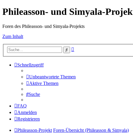
Phileasson- und Simyala-Projek
Foren des Phileasson- und Simyala-Projekts
Zum Inhalt
Erweiterte
Suche
Suche
Schnellzugriff
Unbeantwortete Themen
Aktive Themen
Suche
FAQ
Anmelden
Registrieren
Phileasson-Projekt
Foren-Übersicht (Phileasson & Simyala)