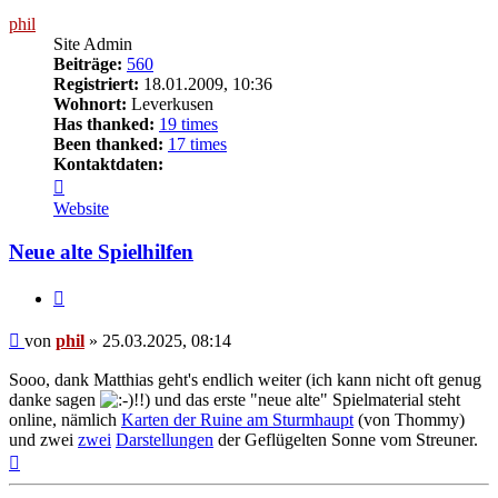
phil
Site Admin
Beiträge:
560
Registriert:
18.01.2009, 10:36
Wohnort:
Leverkusen
Has thanked:
19 times
Been thanked:
17 times
Kontaktdaten:
Kontaktdaten
von
Website
phil
Neue alte Spielhilfen
Zitat
Beitrag
von
phil
»
25.03.2025, 08:14
Sooo, dank Matthias geht's endlich weiter (ich kann nicht oft genug
danke sagen
!!) und das erste "neue alte" Spielmaterial steht
online, nämlich
Karten der Ruine am Sturmhaupt
(von Thommy)
und zwei
zwei
Darstellungen
der Geflügelten Sonne vom Streuner.
Nach
oben