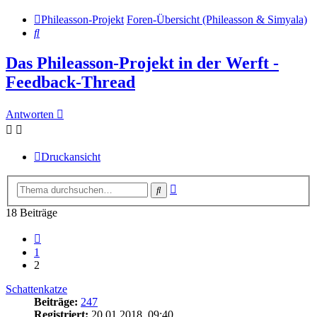
Phileasson-Projekt
Foren-Übersicht (Phileasson & Simyala)
Suche
Das Phileasson-Projekt in der Werft -
Feedback-Thread
Antworten
Druckansicht
Erweiterte
Suche
Suche
18 Beiträge
Vorherige
1
2
Schattenkatze
Beiträge:
247
Registriert:
20.01.2018, 09:40