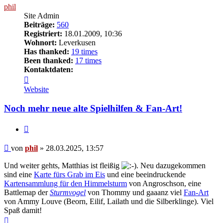
phil
Site Admin
Beiträge:
560
Registriert:
18.01.2009, 10:36
Wohnort:
Leverkusen
Has thanked:
19 times
Been thanked:
17 times
Kontaktdaten:
Kontaktdaten
von
Website
phil
Noch mehr neue alte Spielhilfen & Fan-Art!
Zitat
Beitrag
von
phil
»
28.03.2025, 13:57
Und weiter gehts, Matthias ist fleißig
. Neu dazugekommen
sind eine
Karte fürs Grab im Eis
und eine beeindruckende
Kartensammlung für den Himmelsturm
von Angroschson, eine
Battlemap der
Sturmvogel
von Thommy und gaaanz viel
Fan-Art
von Ammy Louve (Beorn, Eilif, Lailath und die Silberklinge). Viel
Spaß damit!
Nach