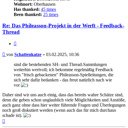
Wohnort:
Oberhausen
Has thanked:
45 times
Been thanked:
25 times
Re: Das Phileasson-Projekt in der Werft - Feedback-
Thread
Zitat
Beitrag
von
Schattenkatze
»
03.02.2025, 10:36
sind die bestehenden SH- und Thread-Sammlungen
weiterhin wertvoll; ich bekomme regelmäßig Feedback
von "frisch gebackenen" Phileasson-Spielleitungen, die
sich sehr dafür bedanken - das freut natürlich nach wie
vor
Daher sind wir uns auch einig, dass das bereits wahre Schätze sind,
denn die geben schon unglaublich viele Möglichkeiten und Anstöße,
auch ganz ohne dass hier weiter führende Fragen und Überlegungen
noch groß diskutiert werden (wenn auch das für mich durchaus
schade ist).
Nach
oben