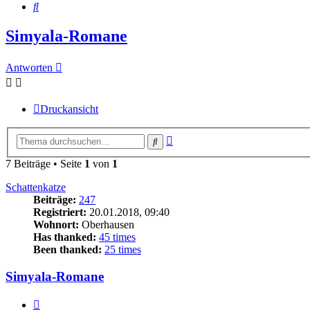
Suche
Simyala-Romane
Antworten
Druckansicht
Erweiterte
Suche
Suche
7 Beiträge • Seite
1
von
1
Schattenkatze
Beiträge:
247
Registriert:
20.01.2018, 09:40
Wohnort:
Oberhausen
Has thanked:
45 times
Been thanked:
25 times
Simyala-Romane
Zitat