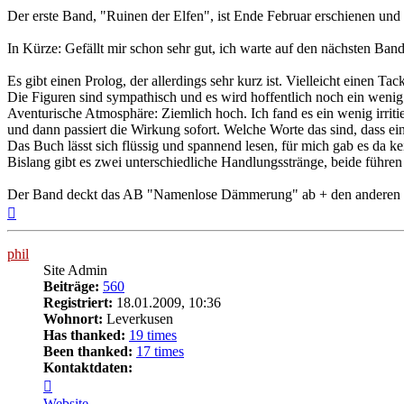
Der erste Band, "Ruinen der Elfen", ist Ende Februar erschienen und 
In Kürze: Gefällt mir schon sehr gut, ich warte auf den nächsten Band
Es gibt einen Prolog, der allerdings sehr kurz ist. Vielleicht einen T
Die Figuren sind sympathisch und es wird hoffentlich noch ein wenig übe
Aventurische Atmosphäre: Ziemlich hoch. Ich fand es ein wenig irriti
und dann passiert die Wirkung sofort. Welche Worte das sind, dass ein
Das Buch lässt sich flüssig und spannend lesen, für mich gab es da kein
Bislang gibt es zwei unterschiedliche Handlungsstränge, beide führe
Der Band deckt das AB "Namenlose Dämmerung" ab + den anderen 
Nach
oben
phil
Site Admin
Beiträge:
560
Registriert:
18.01.2009, 10:36
Wohnort:
Leverkusen
Has thanked:
19 times
Been thanked:
17 times
Kontaktdaten:
Kontaktdaten
von
Website