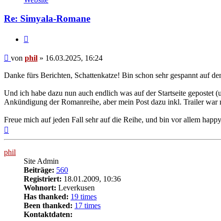
phil
Re: Simyala-Romane
Zitat
Beitrag
von
phil
»
16.03.2025, 16:24
Danke fürs Berichten, Schattenkatze! Bin schon sehr gespannt auf d
Und ich habe dazu nun auch endlich was auf der Startseite gepostet (u
Ankündigung der Romanreihe, aber mein Post dazu inkl. Trailer war ni
Freue mich auf jeden Fall sehr auf die Reihe, und bin vor allem hap
Nach
oben
phil
Site Admin
Beiträge:
560
Registriert:
18.01.2009, 10:36
Wohnort:
Leverkusen
Has thanked:
19 times
Been thanked:
17 times
Kontaktdaten: