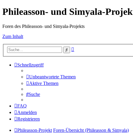
Phileasson- und Simyala-Projek
Foren des Phileasson- und Simyala-Projekts
Zum Inhalt
Erweiterte
Suche
Suche
Schnellzugriff
Unbeantwortete Themen
Aktive Themen
Suche
FAQ
Anmelden
Registrieren
Phileasson-Projekt
Foren-Übersicht (Phileasson & Simyala)