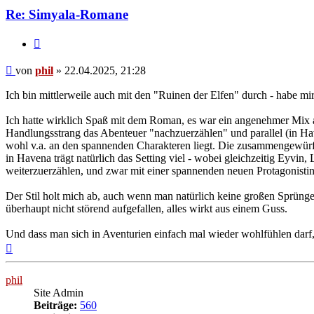
Re: Simyala-Romane
Zitat
Beitrag
von
phil
»
22.04.2025, 21:28
Ich bin mittlerweile auch mit den "Ruinen der Elfen" durch - habe m
Ich hatte wirklich Spaß mit dem Roman, es war ein angenehmer Mix 
Handlungsstrang das Abenteuer "nachzuerzählen" und parallel (in Ha
wohl v.a. an den spannenden Charakteren liegt. Die zusammengewürfe
in Havena trägt natürlich das Setting viel - wobei gleichzeitig Eyv
weiterzuerzählen, und zwar mit einer spannenden neuen Protagonistin
Der Stil holt mich ab, auch wenn man natürlich keine großen Sprüngen
überhaupt nicht störend aufgefallen, alles wirkt aus einem Guss.
Und dass man sich in Aventurien einfach mal wieder wohlfühlen darf
Nach
oben
phil
Site Admin
Beiträge:
560