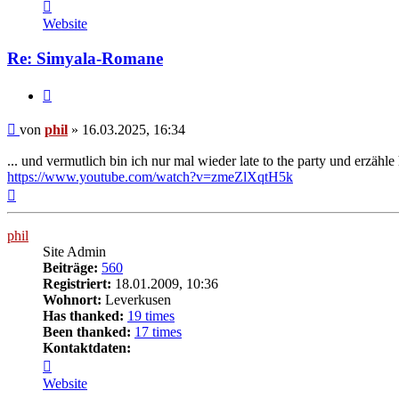
Kontaktdaten
von
Website
phil
Re: Simyala-Romane
Zitat
Beitrag
von
phil
»
16.03.2025, 16:34
... und vermutlich bin ich nur mal wieder late to the party und erzä
https://www.youtube.com/watch?v=zmeZlXqtH5k
Nach
oben
phil
Site Admin
Beiträge:
560
Registriert:
18.01.2009, 10:36
Wohnort:
Leverkusen
Has thanked:
19 times
Been thanked:
17 times
Kontaktdaten:
Kontaktdaten
von
Website
phil