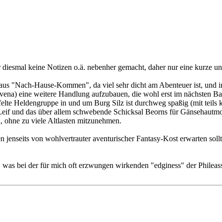
ir diesmal keine Notizen o.ä. nebenher gemacht, daher nur eine kurze
aus "Nach-Hause-Kommen", da viel sehr dicht am Abenteuer ist, und i
vena) eine weitere Handlung aufzubauen, die wohl erst im nächsten Ba
lte Heldengruppe in und um Burg Silz ist durchweg spaßig (mit teils k
in, Leif und das über allem schwebende Schicksal Beorns für Gänsehaut
, ohne zu viele Altlasten mitzunehmen.
 jenseits von wohlvertrauter aventurischer Fantasy-Kost erwarten sollt
, was bei der für mich oft erzwungen wirkenden "edginess" der Phileas