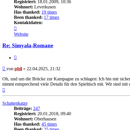
Registriert:
18.01.2009, 10:36
Wohnort:
Leverkusen
Has thanked:
19 times
Been thanked:
17 times
Kontaktdaten:
Kontaktdaten
von
Website
phil
Re: Simyala-Romane
Zitat
Beitrag
von
phil
»
22.04.2025, 21:32
Oh, und um die Brücke zur Kampagne zu schlagen: Ich bin mir sicher,
nimmt entsprechend viele Details für den Spieltisch mit. Wir sind m
Nach
oben
Schattenkatze
Beiträge:
247
Registriert:
20.01.2018, 09:40
Wohnort:
Oberhausen
Has thanked:
45 times
Been thanked:
25 times