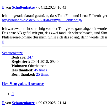
Beitrag
von
Schattenkatze
»
04.12.2023, 10:43
Ich bin gerade darauf gestoßen, dass Tom Finn und Lena Falkenhagen
https://nuntiovolo.de/2023/10/04/simyal ... ekuendigt/
Ich war zwar nicht so richtig von der Trilogie so ganz abgeholt word
Das erste AB gefiel mir gut, das zwei fand ich sehr schwach, und Sim
Phileasson-Romane (für mich fühlte sich das so an), dann werde ich 
Nach
oben
Schattenkatze
Beiträge:
247
Registriert:
20.01.2018, 09:40
Wohnort:
Oberhausen
Has thanked:
45 times
Been thanked:
25 times
Re: Simyala-Romane
Zitat
Beitrag
von
Schattenkatze
»
09.03.2025, 21:14