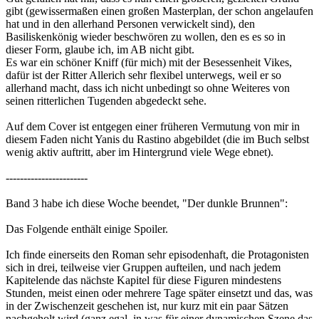
gibt (gewissermaßen einen großen Masterplan, der schon angelaufen
hat und in den allerhand Personen verwickelt sind), den
Basiliskenkönig wieder beschwören zu wollen, den es es so in
dieser Form, glaube ich, im AB nicht gibt.
Es war ein schöner Kniff (für mich) mit der Besessenheit Vikes,
dafür ist der Ritter Allerich sehr flexibel unterwegs, weil er so
allerhand macht, dass ich nicht unbedingt so ohne Weiteres von
seinen ritterlichen Tugenden abgedeckt sehe.
Auf dem Cover ist entgegen einer früheren Vermutung von mir in
diesem Faden nicht Yanis du Rastino abgebildet (die im Buch selbst
wenig aktiv auftritt, aber im Hintergrund viele Wege ebnet).
-----------------------
Band 3 habe ich diese Woche beendet, "Der dunkle Brunnen":
Das Folgende enthält einige Spoiler.
Ich finde einerseits den Roman sehr episodenhaft, die Protagonisten
sich in drei, teilweise vier Gruppen aufteilen, und nach jedem
Kapitelende das nächste Kapitel für diese Figuren mindestens
Stunden, meist einen oder mehrere Tage später einsetzt und das, was
in der Zwischenzeit geschehen ist, nur kurz mit ein paar Sätzen
nachgeholt wird (ganz egal, in was für einer dynamischen Szene das