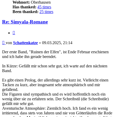
Wohnort:
Oberhausen
Has thanked:
45 times
Been thanked:
25 times
Re: Simyala-Romane
Zitat
Beitrag
von
Schattenkatze
»
09.03.2025, 21:14
Der erste Band, "Ruinen der Elfen", ist Ende Februar erschienen
und ich habe ihn gerade beendet.
In Kürze: Gefällt mir schon sehr gut, ich warte auf den nächsten
Band.
Es gibt einen Prolog, der allerdings sehr kurz ist. Vielleicht einen
Tacken zu kurz, aber insgesamt sehr atmosphärisch und mir
gefallend.
Die Figuren sind sympathisch und es wird hoffentlich noch ein
wenig über sie zu erfahren sein. Der Schreibstil (die Schreibstile)
gefällt mir sehr gut.
Aventurische Atmosphäre: Ziemlich hoch. Ich fand es ein wenig
irritierend, dass stets von Jahren und nie von Götterläufen die Rede