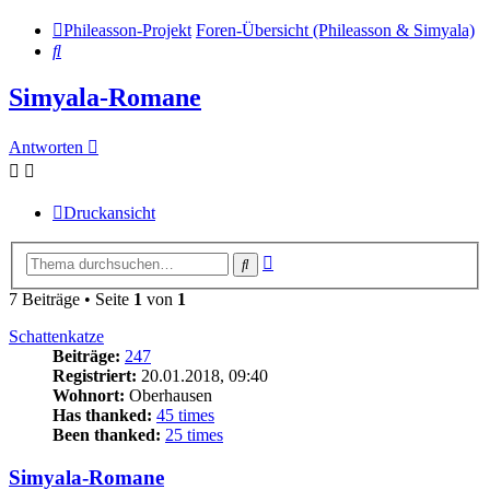
Phileasson-Projekt
Foren-Übersicht (Phileasson & Simyala)
Suche
Simyala-Romane
Antworten
Druckansicht
Erweiterte
Suche
Suche
7 Beiträge • Seite
1
von
1
Schattenkatze
Beiträge:
247
Registriert:
20.01.2018, 09:40
Wohnort:
Oberhausen
Has thanked:
45 times
Been thanked:
25 times
Simyala-Romane