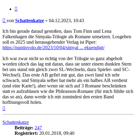
Zitat
Beitrag
von
Schattenkatze
»
04.12.2023, 10:43
Ich bin gerade darauf gestoßen, dass Tom Finn und Lena
Falkenhagen die Simyala-Trilogie als Romane umsetzen. Losgehen
soll es 2025 und herausgebender Verlag ist Piper:
https://nuntiovolo.de/2023/10/04/simyal ... ekuendigt/
Ich war zwar nicht so richtig von der Trilogie so ganz abgeholt
worden (doch das lag mit daran, dass sie unter einem dunklen Stern
bei uns stand mit gleich zwei SL-Wechseln, dazu Spieler- und SC-
Wechsel). Das erste AB gefiel mir gut, das zwei fand ich sehr
schwach, und Simyala selber hat mehr als ein halbes AB verdient
(und eine Karte!), aber wenn sie sich auf 3 Romane beschränken
statt es aufzublasen wie die Phileasson-Romane (für mich fühlte sich
das so an), dann werde ich mir zumindest den ersten Band
hoffnungsvoll holen.
Nach
oben
Schattenkatze
Beiträge:
247
Registriert:
20.01.2018, 09:40