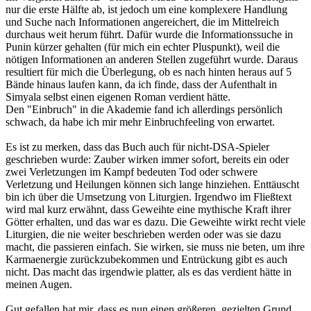
nur die erste Hälfte ab, ist jedoch um eine komplexere Handlung
und Suche nach Informationen angereichert, die im Mittelreich
durchaus weit herum führt. Dafür wurde die Informationssuche in
Punin kürzer gehalten (für mich ein echter Pluspunkt), weil die
nötigen Informationen an anderen Stellen zugeführt wurde. Daraus
resultiert für mich die Überlegung, ob es nach hinten heraus auf 5
Bände hinaus laufen kann, da ich finde, dass der Aufenthalt in
Simyala selbst einen eigenen Roman verdient hätte.
Den "Einbruch" in die Akademie fand ich allerdings persönlich
schwach, da habe ich mir mehr Einbruchfeeling von erwartet.
Es ist zu merken, dass das Buch auch für nicht-DSA-Spieler
geschrieben wurde: Zauber wirken immer sofort, bereits ein oder
zwei Verletzungen im Kampf bedeuten Tod oder schwere
Verletzung und Heilungen können sich lange hinziehen. Enttäuscht
bin ich über die Umsetzung von Liturgien. Irgendwo im Fließtext
wird mal kurz erwähnt, dass Geweihte eine mythische Kraft ihrer
Götter erhalten, und das war es dazu. Die Geweihte wirkt recht viele
Liturgien, die nie weiter beschrieben werden oder was sie dazu
macht, die passieren einfach. Sie wirken, sie muss nie beten, um ihre
Karmaenergie zurückzubekommen und Entrückung gibt es auch
nicht. Das macht das irgendwie platter, als es das verdient hätte in
meinen Augen.
Gut gefallen hat mir, dass es nun einen größeren, gezielten Grund