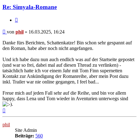
Re: Simyala-Romane
Zitat
Beitrag
von
phil
»
16.03.2025, 16:24
Danke fürs Berichten, Schattenkatze! Bin schon sehr gespannt auf
den Roman, habe aber noch nicht angefangen.
Und ich habe dazu nun auch endlich was auf der Startseite gepostet
(und war so frei, dabei mal auf diesen Thread zu verlinken) -
tatsächlich hatte ich vor einem Jahr mit Tom Finn supernetten
Kontakt zur Ankündigung der Romanreihe, aber mein Post dazu
inkl. Trailer war nie online gegangen, I feel bad...
Freue mich auf jeden Fall sehr auf die Reihe, und bin vor allem
happy, dass Lena und Tom wieder in Aventurien unterwegs sind
.
Nach
oben
phil
Site Admin
Beiträge:
560