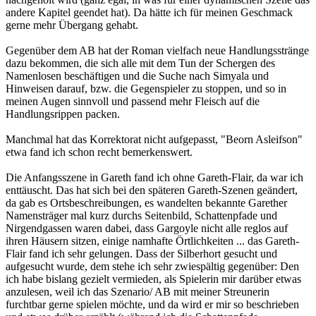
andere Kapitel geendet hat). Da hätte ich für meinen Geschmack
gerne mehr Übergang gehabt.
Gegenüber dem AB hat der Roman vielfach neue Handlungsstränge
dazu bekommen, die sich alle mit dem Tun der Schergen des
Namenlosen beschäftigen und die Suche nach Simyala und
Hinweisen darauf, bzw. die Gegenspieler zu stoppen, und so in
meinen Augen sinnvoll und passend mehr Fleisch auf die
Handlungsrippen packen.
Manchmal hat das Korrektorat nicht aufgepasst, "Beorn Asleifson"
etwa fand ich schon recht bemerkenswert.
Die Anfangsszene in Gareth fand ich ohne Gareth-Flair, da war ich
enttäuscht. Das hat sich bei den späteren Gareth-Szenen geändert,
da gab es Ortsbeschreibungen, es wandelten bekannte Garether
Namensträger mal kurz durchs Seitenbild, Schattenpfade und
Nirgendgassen waren dabei, dass Gargoyle nicht alle reglos auf
ihren Häusern sitzen, einige namhafte Örtlichkeiten ... das Gareth-
Flair fand ich sehr gelungen. Dass der Silberhort gesucht und
aufgesucht wurde, dem stehe ich sehr zwiespältig gegenüber: Den
ich habe bislang gezielt vermieden, als Spielerin mir darüber etwas
anzulesen, weil ich das Szenario/ AB mit meiner Streunerin
furchtbar gerne spielen möchte, und da wird er mir so beschrieben