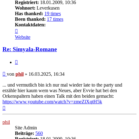
Registriert:
18.01.2009, 10:36
Wohnort:
Leverkusen
Has thanked:
19 times
Been thanked:
17 times
Kontaktdaten:
Kontaktdaten
von
Website
phil
Re: Simyala-Romane
Zitat
Beitrag
von
phil
»
16.03.2025, 16:34
... und vermutlich bin ich nur mal wieder late to the party und
erzähle hier kaum wem was Neues, aber Evvie hat bei den
Orkenspaltern haben einen Talk mit den beiden gemacht:
https://www.youtube.com/watch?v=zmeZlXqtH5k
Nach
oben
phil
Site Admin
Beiträge:
560
Registriert:
18.01.2009, 10:36