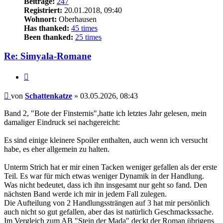
Beiträge:
247
Registriert:
20.01.2018, 09:40
Wohnort:
Oberhausen
Has thanked:
45 times
Been thanked:
25 times
Re: Simyala-Romane
Zitat
Beitrag
von
Schattenkatze
»
03.05.2026, 08:43
Band 2, "Bote der Finsternis",hatte ich letztes Jahr gelesen, mein
damaliger Eindruck sei nachgereicht:
Es sind einige kleinere Spoiler enthalten, auch wenn ich versucht
habe, es eher allgemein zu halten.
Unterm Strich hat er mir einen Tacken weniger gefallen als der erste
Teil. Es war für mich etwas weniger Dynamik in der Handlung.
Was nicht bedeutet, dass ich ihn insgesamt nur geht so fand. Den
nächsten Band werde ich mir in jedem Fall zulegen.
Die Aufteilung von 2 Handlungssträngen auf 3 hat mir persönlich
auch nicht so gut gefallen, aber das ist natürlich Geschmackssache.
Im Vergleich zum AB "Stein der Mada" deckt der Roman übrigens