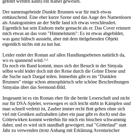
getötet werden kann) ein Rätsel gewesen.
Der namensgebende Dunkle Brunnen war für mich etwas
enttäuschend. Eine eher kurze Szene und das Auge des Namenlosen
als Anatogonisten an der Stelle fand ich etwas verschleudert.
Eigentlich hat sein Einhorn mehr gemacht als er. Das Cover erinnert
mich etwas an das vom "Himmelsturm": Es ist etwas abgebildet,
was ganz hübsch aussieht, aber mit dem titelgebenden Objekt
eigentlich nichts mit zu tun hat.
Leider endet der Roman auf allen Handlungsebenen natürlich da,
wo es spannend wird.^^
Da noch ein Band kommt, muss sich der Besuch in der Simyala
selbst wohl leider doch mit der Reise durch die Grüne Ebene und
die Suche nach Dargal teilen. Immerhin gibt es im "Dunklen
Brunnen" einige schon atmosphärisch sehr schöne Beschreibungen
Simyalas über das Seemond-Bild.
Insgesamt ist es ein Roman eher für die breite Leserschaft und nicht
nur für DSA-Spieler, weswegen es sich leicht stirbt in Kämpfen und
man schnell verletzt ist, Zauber immer recht flott gehen ohne sich
viel mit Gestiken aufzuhalten (aber ein paar gibt es doch) und das
Götterwirken kommt weiterhin für mich ein bisschen schwammig
daher, und es wird sich standhaft geweigert, mal "Götterlauf" statt
Jahr zu verwenden (trotz Anhang mit Erklärung Aventurischer