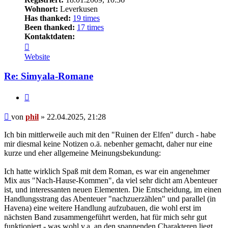
Wohnort:
Leverkusen
Has thanked:
19 times
Been thanked:
17 times
Kontaktdaten:
Kontaktdaten
von
Website
phil
Re: Simyala-Romane
Zitat
Beitrag
von
phil
»
22.04.2025, 21:28
Ich bin mittlerweile auch mit den "Ruinen der Elfen" durch - habe
mir diesmal keine Notizen o.ä. nebenher gemacht, daher nur eine
kurze und eher allgemeine Meinungsbekundung:
Ich hatte wirklich Spaß mit dem Roman, es war ein angenehmer
Mix aus "Nach-Hause-Kommen", da viel sehr dicht am Abenteuer
ist, und interessanten neuen Elementen. Die Entscheidung, im einen
Handlungsstrang das Abenteuer "nachzuerzählen" und parallel (in
Havena) eine weitere Handlung aufzubauen, die wohl erst im
nächsten Band zusammengeführt werden, hat für mich sehr gut
funktioniert - was wohl v.a. an den spannenden Charakteren liegt.