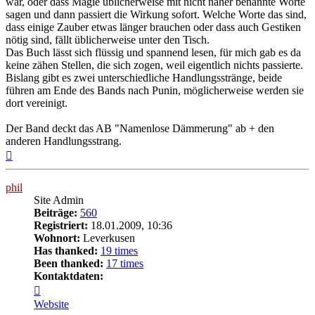
war, oder dass Magie üblicherweise mit nicht näher benannte Worte
sagen und dann passiert die Wirkung sofort. Welche Worte das sind,
dass einige Zauber etwas länger brauchen oder dass auch Gestiken
nötig sind, fällt üblicherweise unter den Tisch.
Das Buch lässt sich flüssig und spannend lesen, für mich gab es da
keine zähen Stellen, die sich zogen, weil eigentlich nichts passierte.
Bislang gibt es zwei unterschiedliche Handlungsstränge, beide
führen am Ende des Bands nach Punin, möglicherweise werden sie
dort vereinigt.
Der Band deckt das AB "Namenlose Dämmerung" ab + den
anderen Handlungsstrang.
Nach
oben
phil
Site Admin
Beiträge:
560
Registriert:
18.01.2009, 10:36
Wohnort:
Leverkusen
Has thanked:
19 times
Been thanked:
17 times
Kontaktdaten:
Kontaktdaten
von
Website
phil