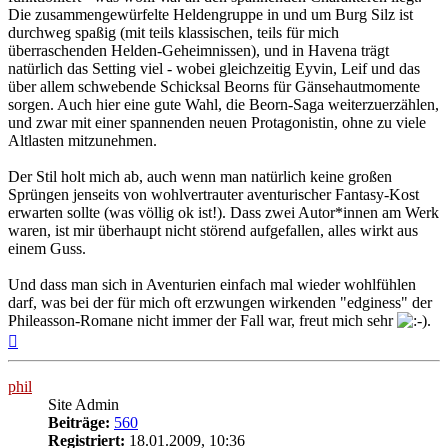
Die zusammengewürfelte Heldengruppe in und um Burg Silz ist
durchweg spaßig (mit teils klassischen, teils für mich
überraschenden Helden-Geheimnissen), und in Havena trägt
natürlich das Setting viel - wobei gleichzeitig Eyvin, Leif und das
über allem schwebende Schicksal Beorns für Gänsehautmomente
sorgen. Auch hier eine gute Wahl, die Beorn-Saga weiterzuerzählen,
und zwar mit einer spannenden neuen Protagonistin, ohne zu viele
Altlasten mitzunehmen.
Der Stil holt mich ab, auch wenn man natürlich keine großen
Sprüngen jenseits von wohlvertrauter aventurischer Fantasy-Kost
erwarten sollte (was völlig ok ist!). Dass zwei Autor*innen am Werk
waren, ist mir überhaupt nicht störend aufgefallen, alles wirkt aus
einem Guss.
Und dass man sich in Aventurien einfach mal wieder wohlfühlen
darf, was bei der für mich oft erzwungen wirkenden "edginess" der
Phileasson-Romane nicht immer der Fall war, freut mich sehr
.
Nach
oben
phil
Site Admin
Beiträge:
560
Registriert:
18.01.2009, 10:36