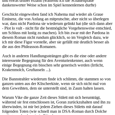
und etwas drüber erzählt (während ich die Schattenpfade
dankenswerter Weise schon im Spiel kennenlernen durfte)
Geschickt eingewoben fand ich Nahema mal wieder als Graue
Eminenz, die von Anfang an mitprutschte, aber nicht so überlegen
war, dass nicht Pardona sie wiederum gelinkt hat (die sich dann aber
- Plot lo vult - nicht für die bestmögliche Vorgehensweise entschied,
um Schluss mit lustig zu machen). Ich bin zwar mit der Pardona in
diesem Roman nicht rundum glücklich, so im Vergleich dazu, wie
ich mir diese Figur vorstelle, aber sie gefällt mir deutlich besser als
die aus den Phileasson-Romanen.
Auch in anderen Handlungssträngen gibt es die eine oder andere
interessente Begegnung für den Aventurienkenner, auch wenn
einige Begegnung ein bisschen sehr generisch werden (Irrlicht,
Krakenmolch, Gruftasseln ...).
Die Bannstrahler wiederum finde ich schlimm, die stammen so von
ganzen unten aus der Klischeekiste, wenn sie sich nicht mal von
dem Geweihten, dem sie unterstellt sind, in Zaum halten lassen.
Warum Vike die ganze Zeit dieses Stilett mit sich herumträgt,
während sie fest entschlossen ist, Goran zurückzuhalten und ihn zu
überwinden, ist mir bei jedem Ziehen dieses Stiletts mit darauf
folgenden Toten (wie schnell man in DSA-Roman durch Dolche