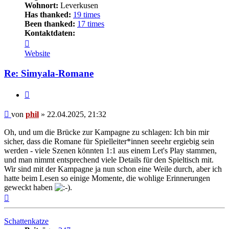
Wohnort:
Leverkusen
Has thanked:
19 times
Been thanked:
17 times
Kontaktdaten:
Kontaktdaten
von
Website
phil
Re: Simyala-Romane
Zitat
Beitrag
von
phil
»
22.04.2025, 21:32
Oh, und um die Brücke zur Kampagne zu schlagen: Ich bin mir
sicher, dass die Romane für Spielleiter*innen seeehr ergiebig sein
werden - viele Szenen könnten 1:1 aus einem Let's Play stammen,
und man nimmt entsprechend viele Details für den Spieltisch mit.
Wir sind mit der Kampagne ja nun schon eine Weile durch, aber ich
hatte beim Lesen so einige Momente, die wohlige Erinnerungen
geweckt haben
.
Nach
oben
Schattenkatze