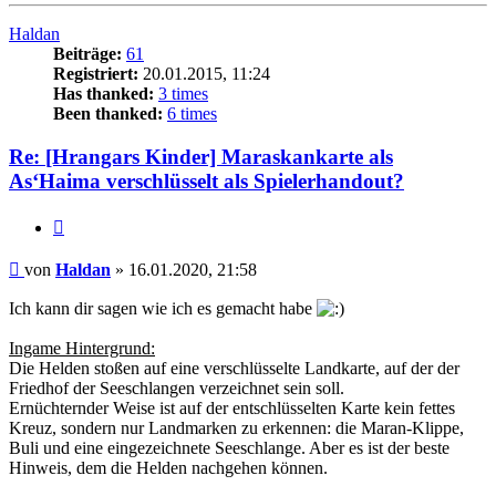
Haldan
Beiträge:
61
Registriert:
20.01.2015, 11:24
Has thanked:
3 times
Been thanked:
6 times
Re: [Hrangars Kinder] Maraskankarte als
As‘Haima verschlüsselt als Spielerhandout?
Zitat
Beitrag
von
Haldan
»
16.01.2020, 21:58
Ich kann dir sagen wie ich es gemacht habe
Ingame Hintergrund:
Die Helden stoßen auf eine verschlüsselte Landkarte, auf der der
Friedhof der Seeschlangen verzeichnet sein soll.
Ernüchternder Weise ist auf der entschlüsselten Karte kein fettes
Kreuz, sondern nur Landmarken zu erkennen: die Maran-Klippe,
Buli und eine eingezeichnete Seeschlange. Aber es ist der beste
Hinweis, dem die Helden nachgehen können.