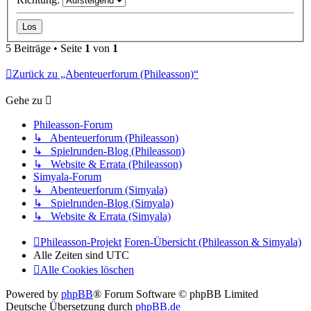
5 Beiträge • Seite
1
von
1
Zurück zu „Abenteuerforum (Phileasson)“
Gehe zu
Phileasson-Forum
↳ Abenteuerforum (Phileasson)
↳ Spielrunden-Blog (Phileasson)
↳ Website & Errata (Phileasson)
Simyala-Forum
↳ Abenteuerforum (Simyala)
↳ Spielrunden-Blog (Simyala)
↳ Website & Errata (Simyala)
Phileasson-Projekt
Foren-Übersicht (Phileasson & Simyala)
Alle Zeiten sind
UTC
Alle Cookies löschen
Powered by
phpBB
® Forum Software © phpBB Limited
Deutsche Übersetzung durch
phpBB.de