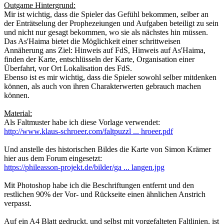
Outgame Hintergrund:
Mir ist wichtig, dass die Spieler das Gefühl bekommen, selber an
der Enträtselung der Prophezeiungen und Aufgaben beteiligt zu sein
und nicht nur gesagt bekommen, wo sie als nächstes hin müssen.
Das As'Haima bietet die Möglichkeit einer schrittweisen
Annäherung ans Ziel: Hinweis auf FdS, Hinweis auf As'Haima,
finden der Karte, entschlüsseln der Karte, Organisation einer
Überfahrt, vor Ort Lokalisation des FdS.
Ebenso ist es mir wichtig, dass die Spieler sowohl selber mitdenken
können, als auch von ihren Charakterwerten gebrauch machen
können.
Material:
Als Faltmuster habe ich diese Vorlage verwendet:
http://www.klaus-schroeer.com/faltpuzzl ... hroeer.pdf
Und anstelle des historischen Bildes die Karte von Simon Krämer
hier aus dem Forum eingesetzt:
https://phileasson-projekt.de/bilder/ga ... langen.jpg
Mit Photoshop habe ich die Beschriftungen entfernt und den
restlichen 90% der Vor- und Rückseite einen ähnlichen Anstrich
verpasst.
Auf ein A4 Blatt gedruckt, und selbst mit vorgefalteten Faltlinien, ist