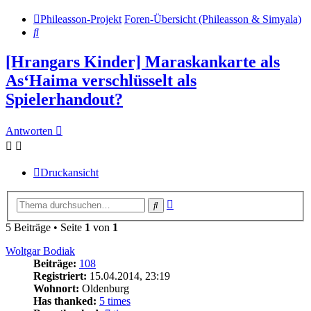
Phileasson-Projekt
Foren-Übersicht (Phileasson & Simyala)
Suche
[Hrangars Kinder] Maraskankarte als
As‘Haima verschlüsselt als
Spielerhandout?
Antworten
Druckansicht
Erweiterte
Suche
Suche
5 Beiträge • Seite
1
von
1
Woltgar Bodiak
Beiträge:
108
Registriert:
15.04.2014, 23:19
Wohnort:
Oldenburg
Has thanked:
5 times