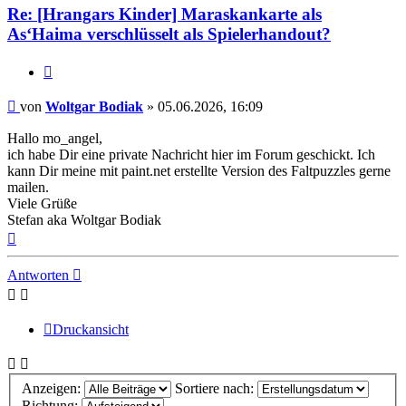
Re: [Hrangars Kinder] Maraskankarte als
As‘Haima verschlüsselt als Spielerhandout?
Zitat
Beitrag
von
Woltgar Bodiak
»
05.06.2026, 16:09
Hallo mo_angel,
ich habe Dir eine private Nachricht hier im Forum geschickt. Ich
kann Dir meine mit paint.net erstellte Version des Faltpuzzles gerne
mailen.
Viele Grüße
Stefan aka Woltgar Bodiak
Nach
oben
Antworten
Druckansicht
Anzeigen:
Sortiere nach:
Richtung: