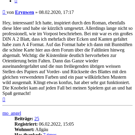
Beitrag
von
Erynwen
»
08.02.2020, 17:17
Hey, interessant! Ich hatte, inspiriert durch den Roman, ebenfalls
diese Idee und habe sie kürzlich umgesetzt. Allerdings lange nicht so
professionell, wie im Vorpost beschrieben. Bei mir war es ein großes
DIN A 2 Blatt, dass ich mehrfach über Ecken und Kanten gefaltet
habe zum A 4 Format. Auf das Format habe ich dann mit Buntstiften
die schöne Karte hier aus dem Forum über die Faltlinien hinweg
abgemalt. Wichtig: die Küstenlinie deutlich hervorheben zur
Orientierung beim Falten. Dann das Ganze wieder
auseinandergefaltet und die nun freiliegenden übrigen weissen
Stellen des Papiers auf Vorder- und Rückseite des Blattes mit den
gleichen verwendeten Farben und ein paar willkürlichen Mustern
wild ausgemalt. Klingt etwas konfus, hat aber sehr gut funktioniert.
Die Knobelei kam auf jeden Fall bei meinen Spielern gut an und hat
Spaß gemacht!
Nach
oben
mo_angel
Beiträge:
25
Registriert:
06.02.2022, 15:05
Wohnort:
Allgäu
Has thanked:
7 times