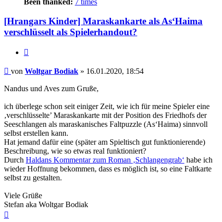
Been thanked:
7 times
[Hrangars Kinder] Maraskankarte als As‘Haima
verschlüsselt als Spielerhandout?
Zitat
Beitrag
von
Woltgar Bodiak
»
16.01.2020, 18:54
Nandus und Aves zum Gruße,
ich überlege schon seit einiger Zeit, wie ich für meine Spieler eine
‚verschlüsselte’ Maraskankarte mit der Position des Friedhofs der
Seeschlangen als maraskanisches Faltpuzzle (As‘Haima) sinnvoll
selbst erstellen kann.
Hat jemand dafür eine (später am Spieltisch gut funktionierende)
Beschreibung, wie so etwas real funktioniert?
Durch
Haldans Kommentar zum Roman ‚Schlangengrab‘
habe ich
wieder Hoffnung bekommen, dass es möglich ist, so eine Faltkarte
selbst zu gestalten.
Viele Grüße
Stefan aka Woltgar Bodiak
Nach
oben