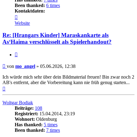
Been thanked:
6 times
Kontaktdaten:
Kontaktdaten
von
Website
mo_angel
Re: [Hrangars Kinder] Maraskankarte als
As‘Haima verschlüsselt als Spielerhandout?
Zitat
Beitrag
von
mo_angel
»
05.06.2026, 12:38
Ich würde mich sehr über dein Bildmaterial freuen! Bin zwar noch 2
AB's entfernt, aber die Vorbereitung kann nie früh genug starten...
Nach
oben
Woltgar Bodiak
Beiträge:
108
Registriert:
15.04.2014, 23:19
Wohnort:
Oldenburg
Has thanked:
5 times
Been thanked:
7 times