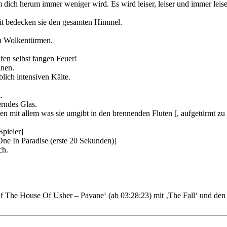
ich herum immer weniger wird. Es wird leiser, leiser und immer leiser
eit bedecken sie den gesamten Himmel.
en Wolkentürmen.
fen selbst fangen Feuer!
nnen.
blich intensiven Kälte.
.
erndes Glas.
ken mit allem was sie umgibt in den brennenden Fluten [, aufgetürmt z
Spieler]
ne In Paradise (erste 20 Sekunden)]
ch.
Of The House Of Usher – Pavane‘ (ab 03:28:23) mit ‚The Fall‘ und den