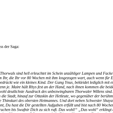
s der Saga:
en Thorwals sind hell erleuchtet im Schein unzähliger Lampen und Fack
m Ihr, die Ihr vor 80 Wochen mit ihm losgezogen wart, auch wenn für Eu
gedrückt wie ein kleines Kind. Der Gang Ynus, bekleidet lediglich mi
denn je. Maire hält Rhys fest an der Hand, nach ihnen kommen die beid
wohl deutlichste Ausdruck des unbezwingbaren Thorwaler Willens sind.
h die Stadt, hinauf zur Ottaskin der Hetleute, wo gegenüber der berüh
die Thinskari des obersten Hetmannes. Und dort neben Schwester Shaya
t, Du hast die Dir gestellten Aufgaben erfüllt und bist nach 80 Woche
ruchen bis Swafnir Dich zu sich ruft. Das wohl!“ „Das wohl“ erklingt 