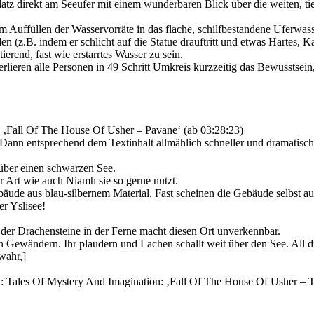
latz direkt am Seeufer mit einem wunderbaren Blick über die weiten, ti
Auffüllen der Wasservorräte in das flache, schilfbestandene Uferwasse
en (z.B. indem er schlicht auf die Statue drauftritt und etwas Hartes, K
ierend, fast wie erstarrtes Wasser zu sein.
eren alle Personen in 49 Schritt Umkreis kurzzeitig das Bewusstsein, 
: ‚Fall Of The House Of Usher – Pavane‘ (ab 03:28:23)
 Dann entsprechend dem Textinhalt allmählich schneller und dramatisc
 über einen schwarzen See.
 Art wie auch Niamh sie so gerne nutzt.
ebäude aus blau-silbernem Material. Fast scheinen die Gebäude selbst a
r Yslisee!
te der Drachensteine in der Ferne macht diesen Ort unverkennbar.
 Gewändern. Ihr plaudern und Lachen schallt weit über den See. All die
wahr,]
t: Tales Of Mystery And Imagination: ‚Fall Of The House Of Usher – T