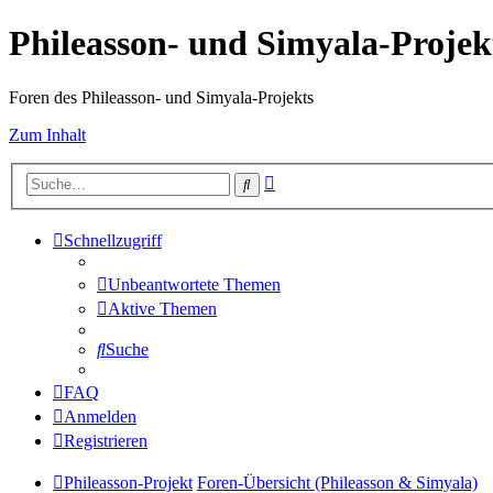
Phileasson- und Simyala-Projek
Foren des Phileasson- und Simyala-Projekts
Zum Inhalt
Erweiterte
Suche
Suche
Schnellzugriff
Unbeantwortete Themen
Aktive Themen
Suche
FAQ
Anmelden
Registrieren
Phileasson-Projekt
Foren-Übersicht (Phileasson & Simyala)