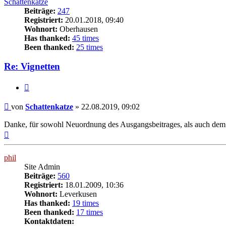
Schattenkatze
Beiträge:
247
Registriert:
20.01.2018, 09:40
Wohnort:
Oberhausen
Has thanked:
45 times
Been thanked:
25 times
Re: Vignetten
Zitat
Beitrag
von
Schattenkatze
»
22.08.2019, 09:02
Danke, für sowohl Neuordnung des Ausgangsbeitrages, als auch dem erw
Nach
oben
phil
Site Admin
Beiträge:
560
Registriert:
18.01.2009, 10:36
Wohnort:
Leverkusen
Has thanked:
19 times
Been thanked:
17 times
Kontaktdaten: