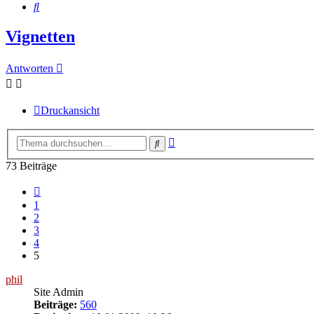
Suche
Vignetten
Antworten
Druckansicht
Erweiterte
Suche
Suche
73 Beiträge
Vorherige
1
2
3
4
5
phil
Site Admin
Beiträge:
560