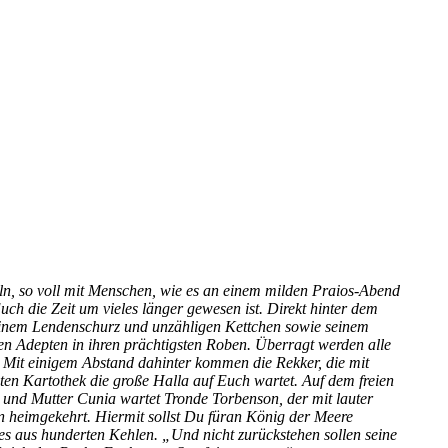
eln, so voll mit Menschen, wie es an einem milden Praios-Abend
ch die Zeit um vieles länger gewesen ist. Direkt hinter dem
t einem Lendenschurz und unzähligen Kettchen sowie seinem
en Adepten in ihren prächtigsten Roben. Überragt werden alle
 Mit einigem Abstand dahinter kommen die Rekker, die mit
mten Kartothek die große Halla auf Euch wartet. Auf dem freien
 und Mutter Cunia wartet Tronde Torbenson, der mit lauter
n heimgekehrt. Hiermit sollst Du füran König der Meere
es aus hunderten Kehlen. „Und nicht zurückstehen sollen seine