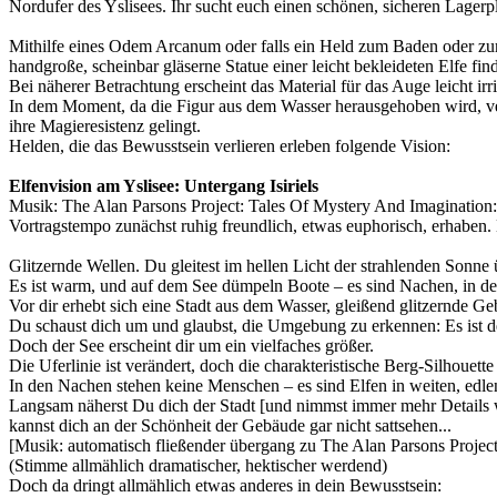
Nordufer des Yslisees. Ihr sucht euch einen schönen, sicheren Lagerp
Mithilfe eines Odem Arcanum oder falls ein Held zum Baden oder zum 
handgroße, scheinbar gläserne Statue einer leicht bekleideten Elfe find
Bei näherer Betrachtung erscheint das Material für das Auge leicht irrit
In dem Moment, da die Figur aus dem Wasser herausgehoben wird, verli
ihre Magieresistenz gelingt.
Helden, die das Bewusstsein verlieren erleben folgende Vision:
Elfenvision am Yslisee: Untergang Isiriels
Musik: The Alan Parsons Project: Tales Of Mystery And Imagination
Vortragstempo zunächst ruhig freundlich, etwas euphorisch, erhaben.
Glitzernde Wellen. Du gleitest im hellen Licht der strahlenden Sonne
Es ist warm, und auf dem See dümpeln Boote – es sind Nachen, in der
Vor dir erhebt sich eine Stadt aus dem Wasser, gleißend glitzernde G
Du schaust dich um und glaubst, die Umgebung zu erkennen: Es ist de
Doch der See erscheint dir um ein vielfaches größer.
Die Uferlinie ist verändert, doch die charakteristische Berg-Silhouet
In den Nachen stehen keine Menschen – es sind Elfen in weiten, edlen
Langsam näherst Du dich der Stadt [und nimmst immer mehr Details 
kannst dich an der Schönheit der Gebäude gar nicht sattsehen...
[Musik: automatisch fließender übergang zu The Alan Parsons Projec
(Stimme allmählich dramatischer, hektischer werdend)
Doch da dringt allmählich etwas anderes in dein Bewusstsein: