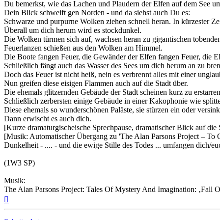
Du bemerkst, wie das Lachen und Plaudern der Elfen auf dem See um d
Dein Blick schweift gen Norden - und da siehst auch Du es:
Schwarze und purpurne Wolken ziehen schnell heran. In kürzester Z
Überall um dich herum wird es stockdunkel.
Die Wolken türmen sich auf, wachsen heran zu gigantischen tobend
Feuerlanzen schießen aus den Wolken am Himmel.
Die Boote fangen Feuer, die Gewänder der Elfen fangen Feuer, die El
Schließlich fängt auch das Wasser des Sees um dich herum an zu bre
Doch das Feuer ist nicht heiß, nein es verbrennt alles mit einer unglau
Nun greifen diese eisigen Flammen auch auf die Stadt über.
Die ehemals glitzernden Gebäude der Stadt scheinen kurz zu erstarren
Schließlich zerbersten einige Gebäude in einer Kakophonie wie splitt
Diese ehemals so wunderschönen Paläste, sie stürzen ein oder versin
Dann erwischt es auch dich.
[Kurze dramaturgischeische Sprechpause, dramatischer Blick auf die 
[Musik: Automatischer Übergang zu 'The Alan Parsons Project – To O
Dunkelheit - .... - und die ewige Stille des Todes ... umfangen dich/eu
(1W3 SP)
Musik:
The Alan Parsons Project: Tales Of Mystery And Imagination: ‚Fall 
Nach
oben