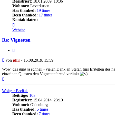
Registriert:
18.01.2009, 10:36
Wohnort:
Leverkusen
Has thanked:
19 times
Been thanked:
17 times
Kontaktdaten:
Kontaktdaten
von
Website
phil
Re: Vignetten
Zitat
Beitrag
von
phil
»
15.08.2019, 15:59
Wow, das ging ja schnell - vielen Dank an Stefan fürs Erstellen des n
einzelnen Questen den Vignettenthread verlinkt
.
Nach
oben
Woltgar Bodiak
Beiträge:
108
Registriert:
15.04.2014, 23:19
Wohnort:
Oldenburg
Has thanked:
5 times
Been thanked:
7 times