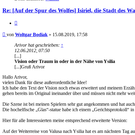
Re: [Auf der Spur des Wolfes] Isiriel, die Stadt des Wa
Zitat
Beitrag
von
Woltgar Bodiak
»
15.08.2019, 17:58
Arivor hat geschrieben:
↑
12.06.2012, 07:50
[...]
Vision oder Traum in oder in der Nähe von Ysilia
[...]Gruß Arivor
Hallo Arivor,
vielen Dank für diese außerordentliche Idee!
Ich habe den Text der Vision noch etwas erweitert und meinem Erzähl
gehen bereits im Original ineinander über und müssen nicht mehr wei
Die Szene ist bei meinen Spielern sehr gut angekommen und hat auch
Die hochelfische „Glas“-statue habe ich einem „Gerichtsprotokoll“ in
Hier für alle Interessierten meine entsprechend erweiterte Version:
Auf der Weiterreise von Valusa nach Ysilia hat es am nächsten Tag au