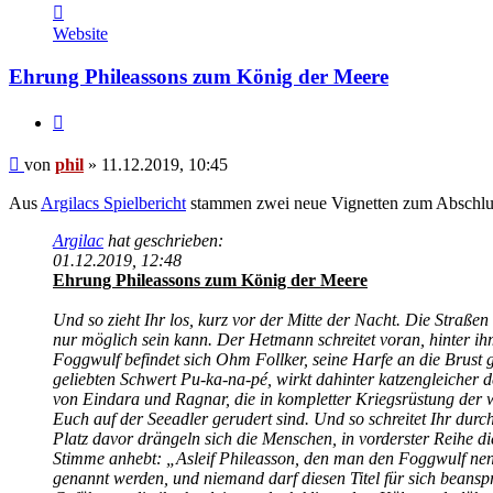
Kontaktdaten
von
Website
phil
Ehrung Phileassons zum König der Meere
Zitat
Beitrag
von
phil
»
11.12.2019, 10:45
Aus
Argilacs Spielbericht
stammen zwei neue Vignetten zum Abschlus
Argilac
hat geschrieben:
01.12.2019, 12:48
Ehrung Phileassons zum König der Meere
Und so zieht Ihr los, kurz vor der Mitte der Nacht. Die Straß
nur möglich sein kann. Der Hetmann schreitet voran, hinter ih
Foggwulf befindet sich Ohm Follker, seine Harfe an die Brust 
geliebten Schwert Pu-ka-na-pé, wirkt dahinter katzengleicher 
von Eindara und Ragnar, die in kompletter Kriegsrüstung der 
Euch auf der Seeadler gerudert sind. Und so schreitet Ihr durc
Platz davor drängeln sich die Menschen, in vorderster Reihe 
Stimme anhebt: „Asleif Phileasson, den man den Foggwulf nenn
genannt werden, und niemand darf diesen Titel für sich beansp