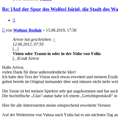
Re: [Auf der Spur des Wolfes] Isiriel, die Stadt des Wa
Zitat
Beitrag
von
Woltgar Bodiak
»
15.08.2019, 17:58
Arivor hat geschrieben:
↑
12.06.2012, 07:50
[...]
Vision oder Traum in oder in der Nähe von Ysilia
[...]Gruß Arivor
Hallo Arivor,
vielen Dank für diese außerordentliche Idee!
Ich habe den Text der Vision noch etwas erweitert und meinem Erzähl
gehen bereits im Original ineinander über und müssen nicht mehr wei
Die Szene ist bei meinen Spielern sehr gut angekommen und hat auch
Die hochelfische „Glas“-statue habe ich einem „Gerichtsprotokoll“ in
Hier für alle Interessierten meine entsprechend erweiterte Version:
Auf der Weiterreise von Valusa nach Ysilia hat es am nächsten Tag au