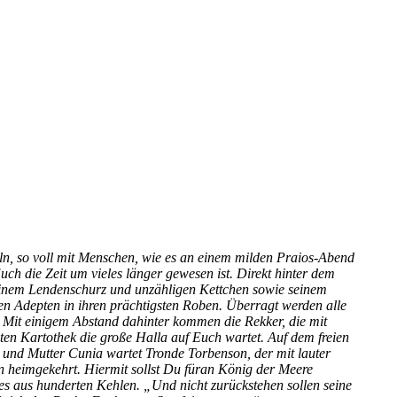
eln, so voll mit Menschen, wie es an einem milden Praios-Abend
ch die Zeit um vieles länger gewesen ist. Direkt hinter dem
t einem Lendenschurz und unzähligen Kettchen sowie seinem
en Adepten in ihren prächtigsten Roben. Überragt werden alle
 Mit einigem Abstand dahinter kommen die Rekker, die mit
mten Kartothek die große Halla auf Euch wartet. Auf dem freien
 und Mutter Cunia wartet Tronde Torbenson, der mit lauter
n heimgekehrt. Hiermit sollst Du füran König der Meere
es aus hunderten Kehlen. „Und nicht zurückstehen sollen seine