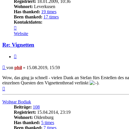
Registriert:
18.01.2009, 10:36
Wohnort:
Leverkusen
Has thanked:
19 times
Been thanked:
17 times
Kontaktdaten:
Kontaktdaten
von
Website
phil
Re: Vignetten
Zitat
Beitrag
von
phil
»
15.08.2019, 15:59
Wow, das ging ja schnell - vielen Dank an Stefan fürs Erstellen des n
einzelnen Questen den Vignettenthread verlinkt
.
Nach
oben
Woltgar Bodiak
Beiträge:
108
Registriert:
15.04.2014, 23:19
Wohnort:
Oldenburg
Has thanked:
5 times
Been thanked:
7 times