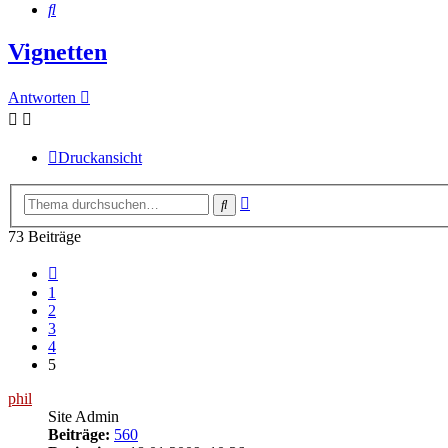
Suche
Vignetten
Antworten
Druckansicht
Erweiterte
Suche
Suche
73 Beiträge
Vorherige
1
2
3
4
5
phil
Site Admin
Beiträge:
560