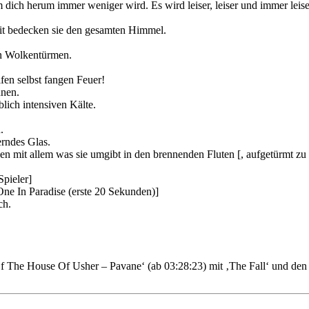
ich herum immer weniger wird. Es wird leiser, leiser und immer leiser
eit bedecken sie den gesamten Himmel.
en Wolkentürmen.
fen selbst fangen Feuer!
nnen.
blich intensiven Kälte.
.
erndes Glas.
ken mit allem was sie umgibt in den brennenden Fluten [, aufgetürmt z
Spieler]
ne In Paradise (erste 20 Sekunden)]
ch.
Of The House Of Usher – Pavane‘ (ab 03:28:23) mit ‚The Fall‘ und den