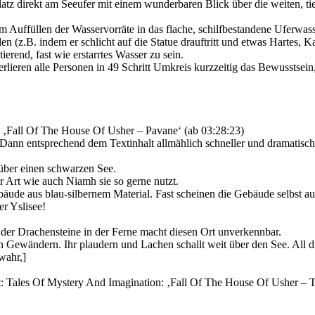
latz direkt am Seeufer mit einem wunderbaren Blick über die weiten, ti
Auffüllen der Wasservorräte in das flache, schilfbestandene Uferwasse
en (z.B. indem er schlicht auf die Statue drauftritt und etwas Hartes, K
ierend, fast wie erstarrtes Wasser zu sein.
eren alle Personen in 49 Schritt Umkreis kurzzeitig das Bewusstsein, 
: ‚Fall Of The House Of Usher – Pavane‘ (ab 03:28:23)
 Dann entsprechend dem Textinhalt allmählich schneller und dramatisc
 über einen schwarzen See.
 Art wie auch Niamh sie so gerne nutzt.
ebäude aus blau-silbernem Material. Fast scheinen die Gebäude selbst a
r Yslisee!
te der Drachensteine in der Ferne macht diesen Ort unverkennbar.
 Gewändern. Ihr plaudern und Lachen schallt weit über den See. All die
wahr,]
t: Tales Of Mystery And Imagination: ‚Fall Of The House Of Usher – T