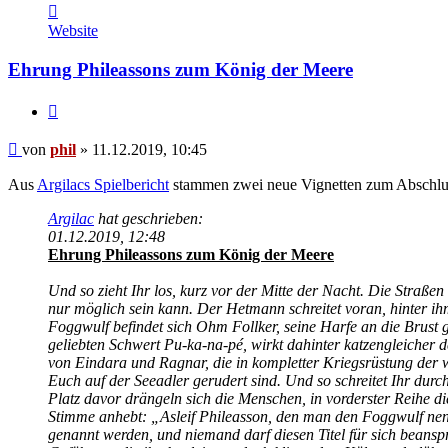
Kontaktdaten
von
Website
phil
Ehrung Phileassons zum König der Meere
Zitat
Beitrag
von
phil
»
11.12.2019, 10:45
Aus
Argilacs Spielbericht
stammen zwei neue Vignetten zum Abschlus
Argilac
hat geschrieben:
01.12.2019, 12:48
Ehrung Phileassons zum König der Meere
Und so zieht Ihr los, kurz vor der Mitte der Nacht. Die Straß
nur möglich sein kann. Der Hetmann schreitet voran, hinter ih
Foggwulf befindet sich Ohm Follker, seine Harfe an die Brust 
geliebten Schwert Pu-ka-na-pé, wirkt dahinter katzengleicher 
von Eindara und Ragnar, die in kompletter Kriegsrüstung der 
Euch auf der Seeadler gerudert sind. Und so schreitet Ihr durc
Platz davor drängeln sich die Menschen, in vorderster Reihe 
Stimme anhebt: „Asleif Phileasson, den man den Foggwulf nenn
genannt werden, und niemand darf diesen Titel für sich beansp