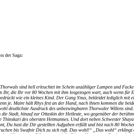
s der Saga:
en Thorwals sind hell erleuchtet im Schein unzähliger Lampen und Fack
m Ihr, die Ihr vor 80 Wochen mit ihm losgezogen wart, auch wenn für Eu
gedrückt wie ein kleines Kind. Der Gang Ynus, bekleidet lediglich mi
denn je. Maire hält Rhys fest an der Hand, nach ihnen kommen die beid
wohl deutlichste Ausdruck des unbezwingbaren Thorwaler Willens sind.
h die Stadt, hinauf zur Ottaskin der Hetleute, wo gegenüber der berüh
die Thinskari des obersten Hetmannes. Und dort neben Schwester Shaya
t, Du hast die Dir gestellten Aufgaben erfüllt und bist nach 80 Woche
ruchen bis Swafnir Dich zu sich ruft. Das wohl!“ „Das wohl“ erklingt 