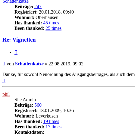
Schattenkatze
Beiträge:
247
Registriert:
20.01.2018, 09:40
Wohnort:
Oberhausen
Has thanked:
45 times
Been thanked:
25 times
Re: Vignetten
Zitat
Beitrag
von
Schattenkatze
»
22.08.2019, 09:02
Danke, für sowohl Neuordnung des Ausgangsbeitrages, als auch dem erw
Nach
oben
phil
Site Admin
Beiträge:
560
Registriert:
18.01.2009, 10:36
Wohnort:
Leverkusen
Has thanked:
19 times
Been thanked:
17 times
Kontaktdaten: