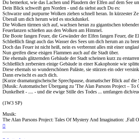
Du bemerkst, wie das Lachen und Plaudern der Elfen auf dem See um d
Dein Blick schweift gen Norden - und da siehst auch Du es:
Schwarze und purpurne Wolken ziehen schnell heran. In kürzester Z
Überall um dich herum wird es stockdunkel.
Die Wolken türmen sich auf, wachsen heran zu gigantischen tobend
Feuerlanzen schießen aus den Wolken am Himmel.
Die Boote fangen Feuer, die Gewänder der Elfen fangen Feuer, die El
Schließlich fängt auch das Wasser des Sees um dich herum an zu bre
Doch das Feuer ist nicht heiß, nein es verbrennt alles mit einer unglau
Nun greifen diese eisigen Flammen auch auf die Stadt über.
Die ehemals glitzernden Gebäude der Stadt scheinen kurz zu erstarren
Schließlich zerbersten einige Gebäude in einer Kakophonie wie splitt
Diese ehemals so wunderschönen Paläste, sie stürzen ein oder versin
Dann erwischt es auch dich.
[Kurze dramaturgischeische Sprechpause, dramatischer Blick auf die 
[Musik: Automatischer Übergang zu 'The Alan Parsons Project – To O
Dunkelheit - .... - und die ewige Stille des Todes ... umfangen dich/eu
(1W3 SP)
Musik:
The Alan Parsons Project: Tales Of Mystery And Imagination: ‚Fall 
Nach
oben