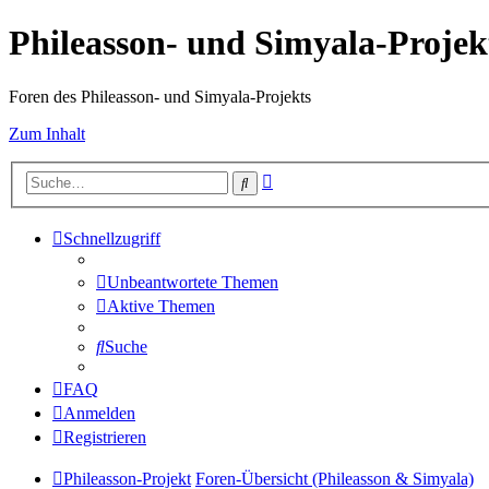
Phileasson- und Simyala-Projek
Foren des Phileasson- und Simyala-Projekts
Zum Inhalt
Erweiterte
Suche
Suche
Schnellzugriff
Unbeantwortete Themen
Aktive Themen
Suche
FAQ
Anmelden
Registrieren
Phileasson-Projekt
Foren-Übersicht (Phileasson & Simyala)