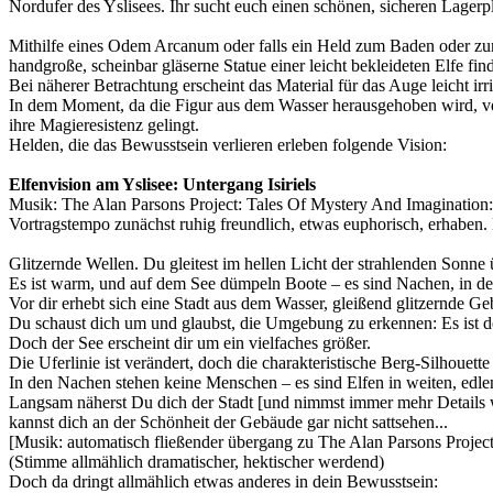
Nordufer des Yslisees. Ihr sucht euch einen schönen, sicheren Lagerp
Mithilfe eines Odem Arcanum oder falls ein Held zum Baden oder zum 
handgroße, scheinbar gläserne Statue einer leicht bekleideten Elfe find
Bei näherer Betrachtung erscheint das Material für das Auge leicht irrit
In dem Moment, da die Figur aus dem Wasser herausgehoben wird, verli
ihre Magieresistenz gelingt.
Helden, die das Bewusstsein verlieren erleben folgende Vision:
Elfenvision am Yslisee: Untergang Isiriels
Musik: The Alan Parsons Project: Tales Of Mystery And Imagination
Vortragstempo zunächst ruhig freundlich, etwas euphorisch, erhaben.
Glitzernde Wellen. Du gleitest im hellen Licht der strahlenden Sonne
Es ist warm, und auf dem See dümpeln Boote – es sind Nachen, in der
Vor dir erhebt sich eine Stadt aus dem Wasser, gleißend glitzernde G
Du schaust dich um und glaubst, die Umgebung zu erkennen: Es ist de
Doch der See erscheint dir um ein vielfaches größer.
Die Uferlinie ist verändert, doch die charakteristische Berg-Silhouet
In den Nachen stehen keine Menschen – es sind Elfen in weiten, edlen
Langsam näherst Du dich der Stadt [und nimmst immer mehr Details 
kannst dich an der Schönheit der Gebäude gar nicht sattsehen...
[Musik: automatisch fließender übergang zu The Alan Parsons Projec
(Stimme allmählich dramatischer, hektischer werdend)
Doch da dringt allmählich etwas anderes in dein Bewusstsein: