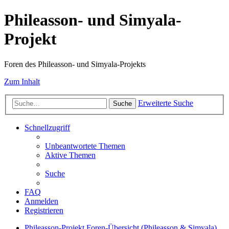
Phileasson- und Simyala-
Projekt
Foren des Phileasson- und Simyala-Projekts
Zum Inhalt
Erweiterte Suche
Suche
Schnellzugriff
Unbeantwortete Themen
Aktive Themen
Suche
FAQ
Anmelden
Registrieren
Phileasson-Projekt
Foren-Übersicht (Phileasson & Simyala)