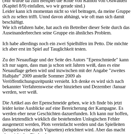
(Mir würde da zum Beispiel die Rolle von Ramon von Ostwalden
(Kapitel 8/9) einfallen, wo wir gerade sind.)
Leider kann ich momentan nicht so viel beitragen, da meine Gruppe
sich zu selten trifft. Unnd davon abhängt, wie oft man sich damit
beschäftigt.
Wie ich erfahren habe, hat auch ein Betreiber dieser Seite durch das
Auseinanderbrechen seine Gruppe ein ähnliches Problem.
Ich habe allerdings noch ein zwei Spielhilfen im Petto. Die möchte
ich aber erst im Spiel auf Tauglichkeit testen.
Zu der Neuauflage und der Seite des Autors "Epenschmiede" kann
ich nur sagen, dass man ja schon seit Jahren weiß, dass es eine
Neuauflage geben wird und inzwischen mit der Angabe "zweites
Halbjahr" 2009 anstelle Sommer 2009 als
Veröffentlichungszeitpunkt versieht. Ich denke es wird sich nach
bekannter Verfahrensweise eher hinziehen und Dezember /Januar
werden, wer weiß.
Die Artikel aus der Epenschmeide geben, wie ich finde bis jetzt
leider keine Ausblicke auf eine Bereicherung der Kampagne. Es
werden eher neue Geschichten dazuerfunden. Ich kann nur hoffen,
dass letztendlich wirklich die bestehenden Unlogischen Fehler
ausgemerzt werden, Plots vereinfacht werden und das Spielleiten
(beispielsweise durch Vignetten) erleichtert wird. Aber das macht