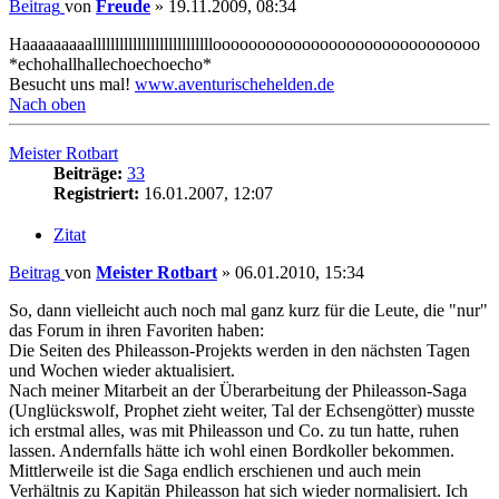
Beitrag
von
Freude
»
19.11.2009, 08:34
Haaaaaaaaallllllllllllllllllllllllllloooooooooooooooooooooooooooooo
*echohallhallechoechoecho*
Besucht uns mal!
www.aventurischehelden.de
Nach oben
Meister Rotbart
Beiträge:
33
Registriert:
16.01.2007, 12:07
Zitat
Beitrag
von
Meister Rotbart
»
06.01.2010, 15:34
So, dann vielleicht auch noch mal ganz kurz für die Leute, die "nur"
das Forum in ihren Favoriten haben:
Die Seiten des Phileasson-Projekts werden in den nächsten Tagen
und Wochen wieder aktualisiert.
Nach meiner Mitarbeit an der Überarbeitung der Phileasson-Saga
(Unglückswolf, Prophet zieht weiter, Tal der Echsengötter) musste
ich erstmal alles, was mit Phileasson und Co. zu tun hatte, ruhen
lassen. Andernfalls hätte ich wohl einen Bordkoller bekommen.
Mittlerweile ist die Saga endlich erschienen und auch mein
Verhältnis zu Kapitän Phileasson hat sich wieder normalisiert. Ich