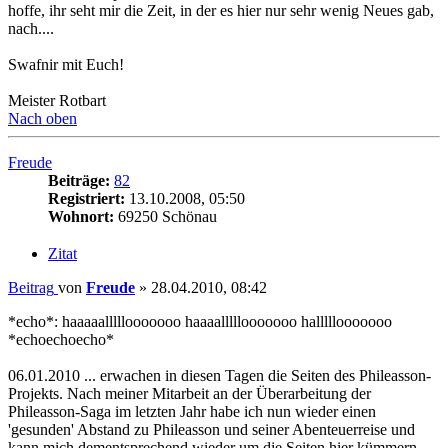
hoffe, ihr seht mir die Zeit, in der es hier nur sehr wenig Neues gab,
nach....
Swafnir mit Euch!
Meister Rotbart
Nach oben
Freude
Beiträge:
82
Registriert:
13.10.2008, 05:50
Wohnort:
69250 Schönau
Zitat
Beitrag
von
Freude
»
28.04.2010, 08:42
*echo*: haaaaalllllooooooo haaaalllllooooooo halllllooooooo
*echoechoecho*
06.01.2010 ... erwachen in diesen Tagen die Seiten des Phileasson-
Projekts. Nach meiner Mitarbeit an der Überarbeitung der
Phileasson-Saga im letzten Jahr habe ich nun wieder einen
'gesunden' Abstand zu Phileasson und seiner Abenteuerreise und
kann mich dementsprechend wieder um die Seiten hier kümmern.