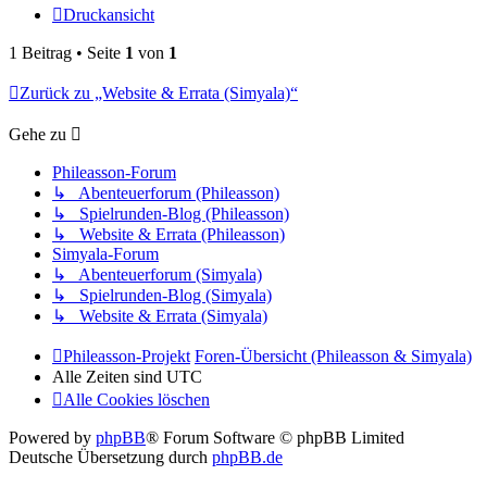
Druckansicht
1 Beitrag • Seite
1
von
1
Zurück zu „Website & Errata (Simyala)“
Gehe zu
Phileasson-Forum
↳ Abenteuerforum (Phileasson)
↳ Spielrunden-Blog (Phileasson)
↳ Website & Errata (Phileasson)
Simyala-Forum
↳ Abenteuerforum (Simyala)
↳ Spielrunden-Blog (Simyala)
↳ Website & Errata (Simyala)
Phileasson-Projekt
Foren-Übersicht (Phileasson & Simyala)
Alle Zeiten sind
UTC
Alle Cookies löschen
Powered by
phpBB
® Forum Software © phpBB Limited
Deutsche Übersetzung durch
phpBB.de