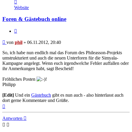
Kontaktdaten
von
Website
phil
Foren & Gästebuch online
Zitat
Beitrag
von
phil
»
06.11.2012, 20:40
So, ich habe nun endlich mal das Forum des Phileasson-Projekts
umstrukturiert und auch die neuen Unterforen für die Simyala-
Kampagne angelegt. Wenn euch irgendwelche Fehler auffallen oder
ihr Anmerkungen habt, sagt Bescheid!
Fröhliches Posten
!
Philipp
[Edit]
Und ein
Gästebuch
gibt es nun auch - also hinterlasst auch
dort gerne Kommentare und Grüße.
Nach
oben
Antworten