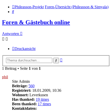
Phileasson-Projekt
Foren-Übersicht (Phileasson & Simyala)
Suche
Foren & Gästebuch online
Antworten
Druckansicht
Erweiterte
Suche
Suche
1 Beitrag • Seite
1
von
1
phil
Site Admin
Beiträge:
560
Registriert:
18.01.2009, 10:36
Wohnort:
Leverkusen
Has thanked:
19 times
Been thanked:
17 times
Kontaktdaten: