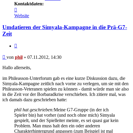
Kontaktdaten:
Kontaktdaten
von
Website
phil
Umdatieren der Simyala-Kampagne in die Prä-G7-
Zeit
Zitat
Beitrag
von
phil
»
07.11.2012, 14:30
Hallo allerseits,
im Phileasson-Unterforum gab es eine kurze Diskussion dazu, die
Simyala-Kampagne zeitlich nach vorne zu verlegen, um sie mit den
Phileasson-Veteranen spielen zu können - damit würde man sie also
in die Zeit vor der Borbaradkrise verschieben. Ich zitiere mal, was
ich damals dazu geschrieben hatte:
phil hat geschrieben:
Meine G7-Gruppe (in der ich
Spieler bin) hat vorher (und noch ohne mich) Simyala
gespielt, und der Spielleiter meinte, es sei quasi gar kein
Problem. Man muss halt den ein oder anderen
Charakterhintergrund anpassen (zum Beispiel ist mal