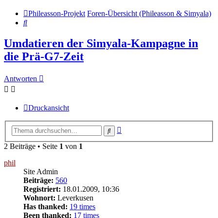
Phileasson-Projekt
Foren-Übersicht (Phileasson & Simyala)
Suche
Umdatieren der Simyala-Kampagne in
die Prä-G7-Zeit
Antworten
Druckansicht
Erweiterte
Suche
Suche
2 Beiträge • Seite
1
von
1
phil
Site Admin
Beiträge:
560
Registriert:
18.01.2009, 10:36
Wohnort:
Leverkusen
Has thanked:
19 times
Been thanked:
17 times