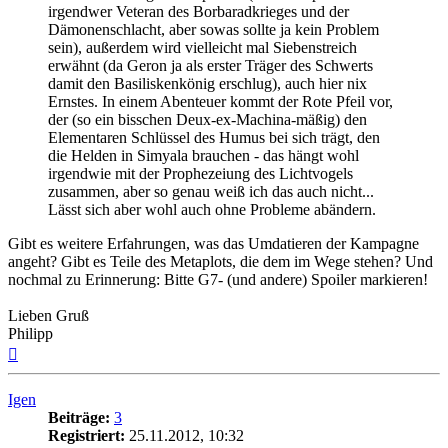
irgendwer Veteran des Borbaradkrieges und der
Dämonenschlacht, aber sowas sollte ja kein Problem
sein), außerdem wird vielleicht mal Siebenstreich
erwähnt (da Geron ja als erster Träger des Schwerts
damit den Basiliskenkönig erschlug), auch hier nix
Ernstes. In einem Abenteuer kommt der Rote Pfeil vor,
der (so ein bisschen Deux-ex-Machina-mäßig) den
Elementaren Schlüssel des Humus bei sich trägt, den
die Helden in Simyala brauchen - das hängt wohl
irgendwie mit der Prophezeiung des Lichtvogels
zusammen, aber so genau weiß ich das auch nicht...
Lässt sich aber wohl auch ohne Probleme abändern.
Gibt es weitere Erfahrungen, was das Umdatieren der Kampagne
angeht? Gibt es Teile des Metaplots, die dem im Wege stehen? Und
nochmal zu Erinnerung: Bitte G7- (und andere) Spoiler markieren!
Lieben Gruß
Philipp
Nach
oben
Igen
Beiträge:
3
Registriert:
25.11.2012, 10:32