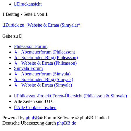
Druckansicht
1 Beitrag • Seite
1
von
1
Zurück zu „Website & Errata (Simyala)“
Gehe zu
Phileasson-Forum
↳ Abenteuerforum (Phileasson)
↳ Spielrunden-Blog (Phileasson)
↳ Website & Errata (Phileasson)
Simyala-Forum
↳ Abenteuerforum (Simyala)
↳ Spielrunden-Blog (Simyala)
↳ Website & Errata (Simyala)
Phileasson-Projekt
Foren-Übersicht (Phileasson & Simyala)
Alle Zeiten sind
UTC
Alle Cookies löschen
Powered by
phpBB
® Forum Software © phpBB Limited
Deutsche Übersetzung durch
phpBB.de