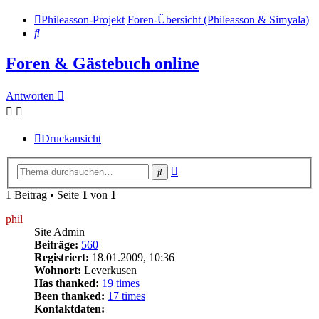
Phileasson-Projekt
Foren-Übersicht (Phileasson & Simyala)
Suche
Foren & Gästebuch online
Antworten
Druckansicht
Erweiterte
Suche
Suche
1 Beitrag • Seite
1
von
1
phil
Site Admin
Beiträge:
560
Registriert:
18.01.2009, 10:36
Wohnort:
Leverkusen
Has thanked:
19 times
Been thanked:
17 times
Kontaktdaten: