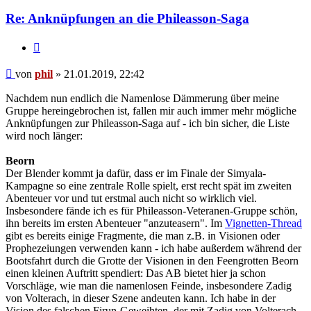
phil
Re: Anknüpfungen an die Phileasson-Saga
Zitat
Beitrag
von
phil
»
21.01.2019, 22:42
Nachdem nun endlich die Namenlose Dämmerung über meine
Gruppe hereingebrochen ist, fallen mir auch immer mehr mögliche
Anknüpfungen zur Phileasson-Saga auf - ich bin sicher, die Liste
wird noch länger:
Beorn
Der Blender kommt ja dafür, dass er im Finale der Simyala-
Kampagne so eine zentrale Rolle spielt, erst recht spät im zweiten
Abenteuer vor und tut erstmal auch nicht so wirklich viel.
Insbesondere fände ich es für Phileasson-Veteranen-Gruppe schön,
ihn bereits im ersten Abenteuer "anzuteasern". Im
Vignetten-Thread
gibt es bereits einige Fragmente, die man z.B. in Visionen oder
Prophezeiungen verwenden kann - ich habe außerdem während der
Bootsfahrt durch die Grotte der Visionen in den Feengrotten Beorn
einen kleinen Auftritt spendiert: Das AB bietet hier ja schon
Vorschläge, wie man die namenlosen Feinde, insbesondere Zadig
von Volterach, in dieser Szene andeuten kann. Ich habe in der
Vision des falschen Firun-Geweihten, der mit Zadig von Volterach