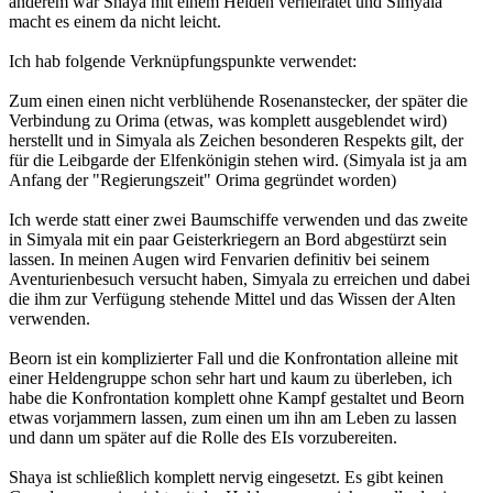
anderem war Shaya mit einem Helden verheiratet und Simyala
macht es einem da nicht leicht.
Ich hab folgende Verknüpfungspunkte verwendet:
Zum einen einen nicht verblühende Rosenanstecker, der später die
Verbindung zu Orima (etwas, was komplett ausgeblendet wird)
herstellt und in Simyala als Zeichen besonderen Respekts gilt, der
für die Leibgarde der Elfenkönigin stehen wird. (Simyala ist ja am
Anfang der "Regierungszeit" Orima gegründet worden)
Ich werde statt einer zwei Baumschiffe verwenden und das zweite
in Simyala mit ein paar Geisterkriegern an Bord abgestürzt sein
lassen. In meinen Augen wird Fenvarien definitiv bei seinem
Aventurienbesuch versucht haben, Simyala zu erreichen und dabei
die ihm zur Verfügung stehende Mittel und das Wissen der Alten
verwenden.
Beorn ist ein komplizierter Fall und die Konfrontation alleine mit
einer Heldengruppe schon sehr hart und kaum zu überleben, ich
habe die Konfrontation komplett ohne Kampf gestaltet und Beorn
etwas vorjammern lassen, zum einen um ihn am Leben zu lassen
und dann um später auf die Rolle des EIs vorzubereiten.
Shaya ist schließlich komplett nervig eingesetzt. Es gibt keinen