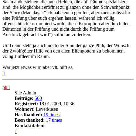
Salamandersteinen, die auch Helden, die auf Träume spezialisiert
sind, die Möglichkeit eröffnet zu glänzen ohne den Schwachpunkt
der Story (Madalaya: "Ich habe euch gerufen, aber zuerst müsst ihr
eine Prüfung über euch ergehen lassen, während ich völlig
offensichtlich korrumpiert wurde, diese Korruption aber durch den
Dämonen in der Prüfung und nicht durch die Prüfung zum
Ausdruck gebracht wird") sofort aufzudecken.
Und dann steht ja auch noch der Sinn der ganze Phili, der Wunsch
der Zwölfgötter Hilfe von den alten Elfengöttern zu bekommen,
völlig Luftleer im Raum.
War jetzt etwas wirr, aber vlt. hilft es.
Nach
oben
phil
Site Admin
Beiträge:
560
Registriert:
18.01.2009, 10:36
Wohnort:
Leverkusen
Has thanked:
19 times
Been thanked:
17 times
Kontaktdaten:
Kontaktdaten