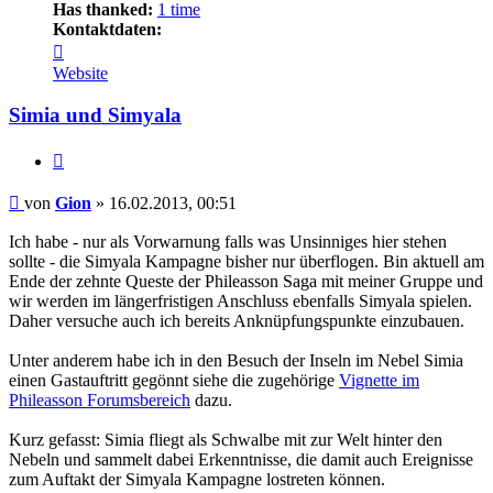
Has thanked:
1 time
Kontaktdaten:
Kontaktdaten
von
Website
Gion
Simia und Simyala
Zitat
Beitrag
von
Gion
»
16.02.2013, 00:51
Ich habe - nur als Vorwarnung falls was Unsinniges hier stehen
sollte - die Simyala Kampagne bisher nur überflogen. Bin aktuell am
Ende der zehnte Queste der Phileasson Saga mit meiner Gruppe und
wir werden im längerfristigen Anschluss ebenfalls Simyala spielen.
Daher versuche auch ich bereits Anknüpfungspunkte einzubauen.
Unter anderem habe ich in den Besuch der Inseln im Nebel Simia
einen Gastauftritt gegönnt siehe die zugehörige
Vignette im
Phileasson Forumsbereich
dazu.
Kurz gefasst: Simia fliegt als Schwalbe mit zur Welt hinter den
Nebeln und sammelt dabei Erkenntnisse, die damit auch Ereignisse
zum Auftakt der Simyala Kampagne lostreten können.