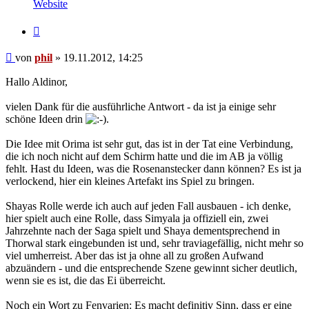
von
Website
phil
Zitat
Beitrag
von
phil
»
19.11.2012, 14:25
Hallo Aldinor,
vielen Dank für die ausführliche Antwort - da ist ja einige sehr
schöne Ideen drin
.
Die Idee mit Orima ist sehr gut, das ist in der Tat eine Verbindung,
die ich noch nicht auf dem Schirm hatte und die im AB ja völlig
fehlt. Hast du Ideen, was die Rosenanstecker dann können? Es ist ja
verlockend, hier ein kleines Artefakt ins Spiel zu bringen.
Shayas Rolle werde ich auch auf jeden Fall ausbauen - ich denke,
hier spielt auch eine Rolle, dass Simyala ja offiziell ein, zwei
Jahrzehnte nach der Saga spielt und Shaya dementsprechend in
Thorwal stark eingebunden ist und, sehr traviagefällig, nicht mehr so
viel umherreist. Aber das ist ja ohne all zu großen Aufwand
abzuändern - und die entsprechende Szene gewinnt sicher deutlich,
wenn sie es ist, die das Ei überreicht.
Noch ein Wort zu Fenvarien: Es macht definitiv Sinn, dass er eine