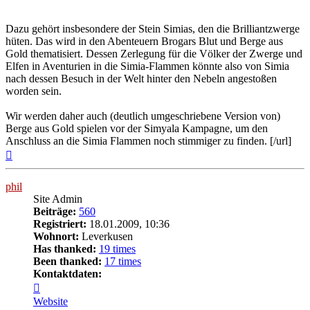
Dazu gehört insbesondere der Stein Simias, den die Brilliantzwerge
hüten. Das wird in den Abenteuern Brogars Blut und Berge aus
Gold thematisiert. Dessen Zerlegung für die Völker der Zwerge und
Elfen in Aventurien in die Simia-Flammen könnte also von Simia
nach dessen Besuch in der Welt hinter den Nebeln angestoßen
worden sein.
Wir werden daher auch (deutlich umgeschriebene Version von)
Berge aus Gold spielen vor der Simyala Kampagne, um den
Anschluss an die Simia Flammen noch stimmiger zu finden. [/url]
Nach
oben
phil
Site Admin
Beiträge:
560
Registriert:
18.01.2009, 10:36
Wohnort:
Leverkusen
Has thanked:
19 times
Been thanked:
17 times
Kontaktdaten:
Kontaktdaten
von
Website