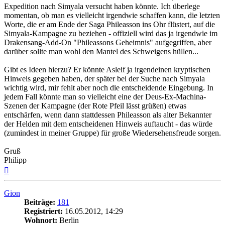
Expedition nach Simyala versucht haben könnte. Ich überlege
momentan, ob man es vielleicht irgendwie schaffen kann, die letzten
Worte, die er am Ende der Saga Phileasson ins Ohr flüstert, auf die
Simyala-Kampagne zu beziehen - offiziell wird das ja irgendwie im
Drakensang-Add-On "Phileassons Geheimnis" aufgegriffen, aber
darüber sollte man wohl den Mantel des Schweigens hüllen...
Gibt es Ideen hierzu? Er könnte Asleif ja irgendeinen kryptischen
Hinweis gegeben haben, der später bei der Suche nach Simyala
wichtig wird, mir fehlt aber noch die entscheidende Eingebung. In
jedem Fall könnte man so vielleicht eine der Deus-Ex-Machina-
Szenen der Kampagne (der Rote Pfeil lässt grüßen) etwas
entschärfen, wenn dann stattdessen Phileasson als alter Bekannter
der Helden mit dem entscheidenen Hinweis auftaucht - das würde
(zumindest in meiner Gruppe) für große Wiedersehensfreude sorgen.
Gruß
Philipp
Nach
oben
Gion
Beiträge:
181
Registriert:
16.05.2012, 14:29
Wohnort:
Berlin