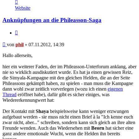
Kontaktdaten
von
Website
phil
Anknüpfungen an die Phileasson-Saga
Zitat
Beitrag
von
phil
»
07.11.2012, 14:39
Hallo allerseits,
hier ein weiterer Faden, der im Phileasson-Unterforum anklang, aber
nie so wirklich ausdiskutiert wurde. Es hat ja einen gewissen Reiz,
die Simyala-Kampagne mit den gleichen Helden, die an der Seite
Phileassons gekämpft haben, zu spielen - man muss die Kampagne
dann wohl zwar zeitlich vorverlegen (wozu ich einen
eigenen
Thread
eröffnet habe), dafür gibt es sicher einiges, was
Wiedererkennungwert hat:
Der Kontakt mit
Shaya
beispielsweise kann weniger erzwungen
aufgebaut werden - sie muss nicht einen Brief à la "Ich kenne euch
zwar nicht, aber..." schreiben, sondern kann sich gleich an ihre alten
Freunde wenden. Auch das Wiedersehen mit
Beorn
hat sicher eine
ganz andere emotionale Wucht, wenn die Helden ihn bereits