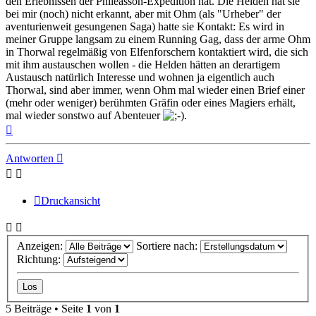
den Erlebnissen der Phileasson-Expedition hat. Die Helden hat sie
bei mir (noch) nicht erkannt, aber mit Ohm (als "Urheber" der
aventurienweit gesungenen Saga) hatte sie Kontakt: Es wird in
meiner Gruppe langsam zu einem Running Gag, dass der arme Ohm
in Thorwal regelmäßig von Elfenforschern kontaktiert wird, die sich
mit ihm austauschen wollen - die Helden hätten an derartigem
Austausch natürlich Interesse und wohnen ja eigentlich auch
Thorwal, sind aber immer, wenn Ohm mal wieder einen Brief einer
(mehr oder weniger) berühmten Gräfin oder eines Magiers erhält,
mal wieder sonstwo auf Abenteuer
.
Nach
oben
Antworten
Druckansicht
Anzeigen:
Sortiere nach:
Richtung:
5 Beiträge • Seite
1
von
1