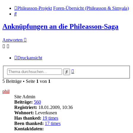
Phileasson-Projekt
Foren-Übersicht (Phileasson & Simyala)
Suche
Anknüpfungen an die Phileasson-Saga
Antworten
Druckansicht
Erweiterte
Suche
Suche
5 Beiträge • Seite
1
von
1
phil
Site Admin
Beiträge:
560
Registriert:
18.01.2009, 10:36
Wohnort:
Leverkusen
Has thanked:
19 times
Been thanked:
17 times
Kontaktdaten: