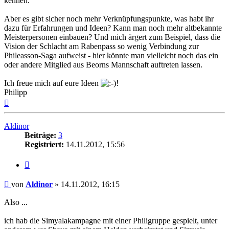
kennen.
Aber es gibt sicher noch mehr Verknüpfungspunkte, was habt ihr
dazu für Erfahrungen und Ideen? Kann man noch mehr altbekannte
Meisterpersonen einbauen? Und mich ärgert zum Beispiel, dass die
Vision der Schlacht am Rabenpass so wenig Verbindung zur
Phileasson-Saga aufweist - hier könnte man vielleicht noch das ein
oder andere Mitglied aus Beorns Mannschaft auftreten lassen.
Ich freue mich auf eure Ideen
!
Philipp
Nach
oben
Aldinor
Beiträge:
3
Registriert:
14.11.2012, 15:56
Zitat
Beitrag
von
Aldinor
»
14.11.2012, 16:15
Also ...
ich hab die Simyalakampagne mit einer Philigruppe gespielt, unter