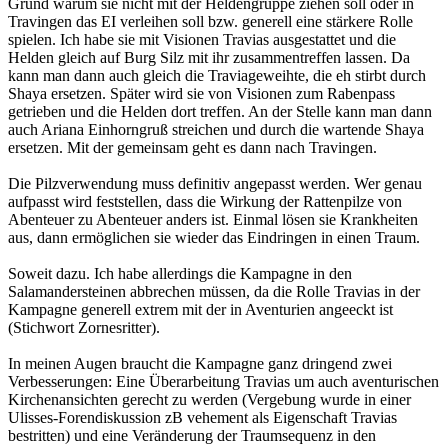
Grund warum sie nicht mit der Heldengruppe ziehen soll oder in
Travingen das EI verleihen soll bzw. generell eine stärkere Rolle
spielen. Ich habe sie mit Visionen Travias ausgestattet und die
Helden gleich auf Burg Silz mit ihr zusammentreffen lassen. Da
kann man dann auch gleich die Traviageweihte, die eh stirbt durch
Shaya ersetzen. Später wird sie von Visionen zum Rabenpass
getrieben und die Helden dort treffen. An der Stelle kann man dann
auch Ariana Einhorngruß streichen und durch die wartende Shaya
ersetzen. Mit der gemeinsam geht es dann nach Travingen.
Die Pilzverwendung muss definitiv angepasst werden. Wer genau
aufpasst wird feststellen, dass die Wirkung der Rattenpilze von
Abenteuer zu Abenteuer anders ist. Einmal lösen sie Krankheiten
aus, dann ermöglichen sie wieder das Eindringen in einen Traum.
Soweit dazu. Ich habe allerdings die Kampagne in den
Salamandersteinen abbrechen müssen, da die Rolle Travias in der
Kampagne generell extrem mit der in Aventurien angeeckt ist
(Stichwort Zornesritter).
In meinen Augen braucht die Kampagne ganz dringend zwei
Verbesserungen: Eine Überarbeitung Travias um auch aventurischen
Kirchenansichten gerecht zu werden (Vergebung wurde in einer
Ulisses-Forendiskussion zB vehement als Eigenschaft Travias
bestritten) und eine Veränderung der Traumsequenz in den