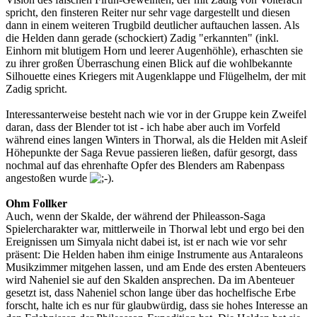
spricht, den finsteren Reiter nur sehr vage dargestellt und diesen
dann in einem weiteren Trugbild deutlicher auftauchen lassen. Als
die Helden dann gerade (schockiert) Zadig "erkannten" (inkl.
Einhorn mit blutigem Horn und leerer Augenhöhle), erhaschten sie
zu ihrer großen Überraschung einen Blick auf die wohlbekannte
Silhouette eines Kriegers mit Augenklappe und Flügelhelm, der mit
Zadig spricht.
Interessanterweise besteht nach wie vor in der Gruppe kein Zweifel
daran, dass der Blender tot ist - ich habe aber auch im Vorfeld
während eines langen Winters in Thorwal, als die Helden mit Asleif
Höhepunkte der Saga Revue passieren ließen, dafür gesorgt, dass
nochmal auf das ehrenhafte Opfer des Blenders am Rabenpass
angestoßen wurde
.
Ohm Follker
Auch, wenn der Skalde, der während der Phileasson-Saga
Spielercharakter war, mittlerweile in Thorwal lebt und ergo bei den
Ereignissen um Simyala nicht dabei ist, ist er nach wie vor sehr
präsent: Die Helden haben ihm einige Instrumente aus Antaraleons
Musikzimmer mitgehen lassen, und am Ende des ersten Abenteuers
wird Naheniel sie auf den Skalden ansprechen. Da im Abenteuer
gesetzt ist, dass Naheniel schon lange über das hochelfische Erbe
forscht, halte ich es nur für glaubwürdig, dass sie hohes Interesse an