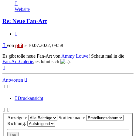
Kontaktdaten
von
Website
phil
Re: Neue Fan-Art
Zitat
Beitrag
von
phil
»
10.07.2022, 09:58
Es gibt tolle neue Fan-Art von
Ammy Louve
! Schaut mal in die
Fan-Art-Galerie
, es lohnt sich
.
Nach
oben
Antworten
Druckansicht
Anzeigen:
Sortiere nach:
Richtung: