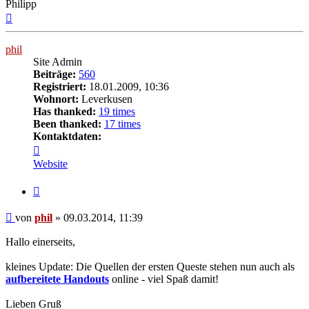
Philipp
Nach
oben
phil
Site Admin
Beiträge:
560
Registriert:
18.01.2009, 10:36
Wohnort:
Leverkusen
Has thanked:
19 times
Been thanked:
17 times
Kontaktdaten:
Kontaktdaten
von
Website
phil
Zitat
Beitrag
von
phil
»
09.03.2014, 11:39
Hallo einerseits,
kleines Update: Die Quellen der ersten Queste stehen nun auch als
aufbereitete Handouts
online - viel Spaß damit!
Lieben Gruß