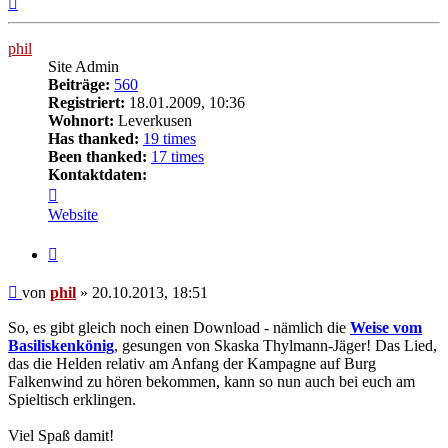
oben
phil
Site Admin
Beiträge:
560
Registriert:
18.01.2009, 10:36
Wohnort:
Leverkusen
Has thanked:
19 times
Been thanked:
17 times
Kontaktdaten:
Kontaktdaten
von
Website
phil
Zitat
Beitrag
von
phil
»
20.10.2013, 18:51
So, es gibt gleich noch einen Download - nämlich die
Weise vom
Basiliskenkönig
, gesungen von Skaska Thylmann-Jäger! Das Lied,
das die Helden relativ am Anfang der Kampagne auf Burg
Falkenwind zu hören bekommen, kann so nun auch bei euch am
Spieltisch erklingen.
Viel Spaß damit!