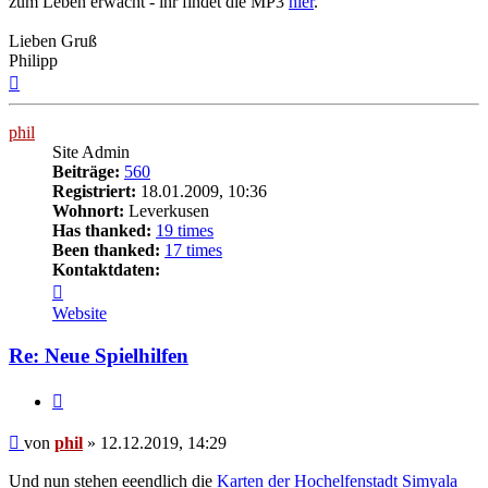
zum Leben erwacht - ihr findet die MP3
hier
.
Lieben Gruß
Philipp
Nach
oben
phil
Site Admin
Beiträge:
560
Registriert:
18.01.2009, 10:36
Wohnort:
Leverkusen
Has thanked:
19 times
Been thanked:
17 times
Kontaktdaten:
Kontaktdaten
von
Website
phil
Re: Neue Spielhilfen
Zitat
Beitrag
von
phil
»
12.12.2019, 14:29
Und nun stehen eeendlich die
Karten der Hochelfenstadt Simyala