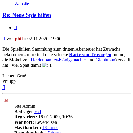
von
Website
phil
Re: Neue Spielhilfen
Zitat
Beitrag
von
phil
»
02.11.2020, 19:00
Die Spielhilfen-Sammlung zum dritten Abenteuer hat Zuwachs
bekommen - nun steht eine schicke
Karte von Travingen
online,
die Mokel von
Heldenbanner-Königsmacher
und
Glantuban
) erstellt
hat - viel Spaß damit
!
Lieben Gruß
Philipp
Nach
oben
phil
Site Admin
Beiträge:
560
Registriert:
18.01.2009, 10:36
Wohnort:
Leverkusen
Has thanked:
19 times
Been thanked:
17 times