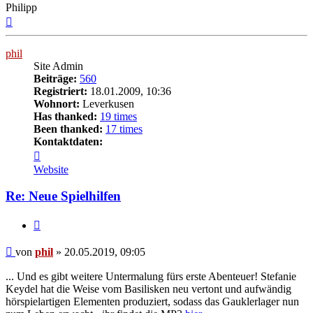
Philipp
Nach
oben
phil
Site Admin
Beiträge:
560
Registriert:
18.01.2009, 10:36
Wohnort:
Leverkusen
Has thanked:
19 times
Been thanked:
17 times
Kontaktdaten:
Kontaktdaten
von
Website
phil
Re: Neue Spielhilfen
Zitat
Beitrag
von
phil
»
20.05.2019, 09:05
... Und es gibt weitere Untermalung fürs erste Abenteuer! Stefanie
Keydel hat die Weise vom Basilisken neu vertont und aufwändig
hörspielartigen Elementen produziert, sodass das Gauklerlager nun