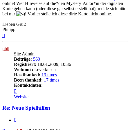
online! Wer Hinweise auf die*den Mystery-Autor*in der digitalen
Karte geben kann (oder diese gar selbst erstellt hat), melde sich bitte
bei mir
! Vorher stelle ich diese dirte Karte nicht online.
Lieben Gruß
Philipp
Nach
oben
phil
Site Admin
Beiträge:
560
Registriert:
18.01.2009, 10:36
Wohnort:
Leverkusen
Has thanked:
19 times
Been thanked:
17 times
Kontaktdaten:
Kontaktdaten
von
Website
phil
Re: Neue Spielhilfen
Zitat
Beitrag