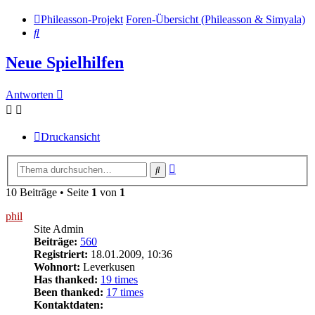
Phileasson-Projekt
Foren-Übersicht (Phileasson & Simyala)
Suche
Neue Spielhilfen
Antworten
Druckansicht
Erweiterte
Suche
Suche
10 Beiträge • Seite
1
von
1
phil
Site Admin
Beiträge:
560
Registriert:
18.01.2009, 10:36
Wohnort:
Leverkusen
Has thanked:
19 times
Been thanked:
17 times
Kontaktdaten: