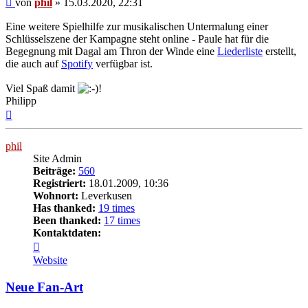
von
phil
»
15.03.2020, 22:31
Eine weitere Spielhilfe zur musikalischen Untermalung einer
Schlüsselszene der Kampagne steht online - Paule hat für die
Begegnung mit Dagal am Thron der Winde eine
Liederliste
erstellt,
die auch auf
Spotify
verfügbar ist.
Viel Spaß damit
!
Philipp
Nach
oben
phil
Site Admin
Beiträge:
560
Registriert:
18.01.2009, 10:36
Wohnort:
Leverkusen
Has thanked:
19 times
Been thanked:
17 times
Kontaktdaten:
Kontaktdaten
von
Website
phil
Neue Fan-Art