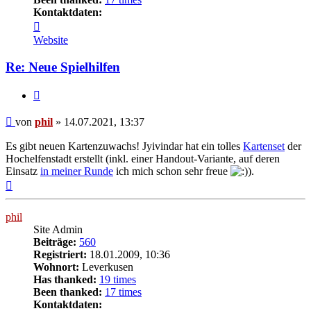
Kontaktdaten:
Kontaktdaten
von
Website
phil
Re: Neue Spielhilfen
Zitat
Beitrag
von
phil
»
14.07.2021, 13:37
Es gibt neuen Kartenzuwachs! Jyivindar hat ein tolles
Kartenset
der
Hochelfenstadt erstellt (inkl. einer Handout-Variante, auf deren
Einsatz
in meiner Runde
ich mich schon sehr freue
).
Nach
oben
phil
Site Admin
Beiträge:
560
Registriert:
18.01.2009, 10:36
Wohnort:
Leverkusen
Has thanked:
19 times
Been thanked:
17 times
Kontaktdaten: