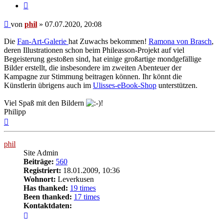
Zitat
Beitrag
von
phil
»
07.07.2020, 20:08
Die
Fan-Art-Galerie
hat Zuwachs bekommen!
Ramona von Brasch
,
deren Illustrationen schon beim Phileasson-Projekt auf viel
Begeisterung gestoßen sind, hat einige großartige mondgefällige
Bilder erstellt, die insbesondere im zweiten Abenteuer der
Kampagne zur Stimmung beitragen können. Ihr könnt die
Künstlerin übrigens auch im
Ulisses-eBook-Shop
unterstützen.
Viel Spaß mit den Bildern
!
Philipp
Nach
oben
phil
Site Admin
Beiträge:
560
Registriert:
18.01.2009, 10:36
Wohnort:
Leverkusen
Has thanked:
19 times
Been thanked:
17 times
Kontaktdaten:
Kontaktdaten