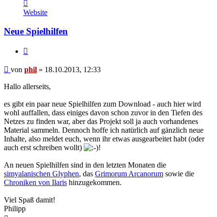
Kontaktdaten
von
Website
phil
Neue Spielhilfen
Zitat
Beitrag
von
phil
»
18.10.2013, 12:33
Hallo allerseits,
es gibt ein paar neue Spielhilfen zum Download - auch hier wird
wohl auffallen, dass einiges davon schon zuvor in den Tiefen des
Netzes zu finden war, aber das Projekt soll ja auch vorhandenes
Material sammeln. Dennoch hoffe ich natürlich auf gänzlich neue
Inhalte, also meldet euch, wenn ihr etwas ausgearbeitet habt (oder
auch erst schreiben wollt)
!
An neuen Spielhilfen sind in den letzten Monaten die
simyalanischen Glyphen
, das
Grimorum Arcanorum
sowie die
Chroniken von Ilaris
hinzugekommen.
Viel Spaß damit!
Philipp
Nach