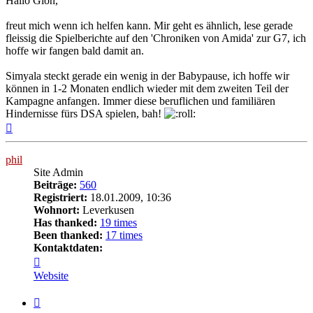
Hallo Gion,
freut mich wenn ich helfen kann. Mir geht es ähnlich, lese gerade
fleissig die Spielberichte auf den 'Chroniken von Amida' zur G7, ich
hoffe wir fangen bald damit an.
Simyala steckt gerade ein wenig in der Babypause, ich hoffe wir
können in 1-2 Monaten endlich wieder mit dem zweiten Teil der
Kampagne anfangen. Immer diese beruflichen und familiären
Hindernisse fürs DSA spielen, bah!
Nach
oben
phil
Site Admin
Beiträge:
560
Registriert:
18.01.2009, 10:36
Wohnort:
Leverkusen
Has thanked:
19 times
Been thanked:
17 times
Kontaktdaten:
Kontaktdaten
von
Website
phil
Zitat