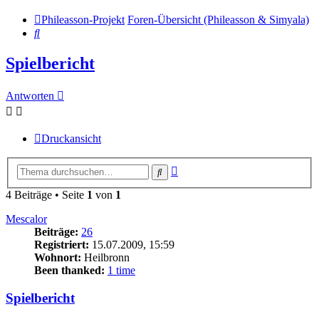
Phileasson-Projekt
Foren-Übersicht (Phileasson & Simyala)
Suche
Spielbericht
Antworten
Druckansicht
Erweiterte
Suche
Suche
4 Beiträge • Seite
1
von
1
Mescalor
Beiträge:
26
Registriert:
15.07.2009, 15:59
Wohnort:
Heilbronn
Been thanked:
1 time
Spielbericht