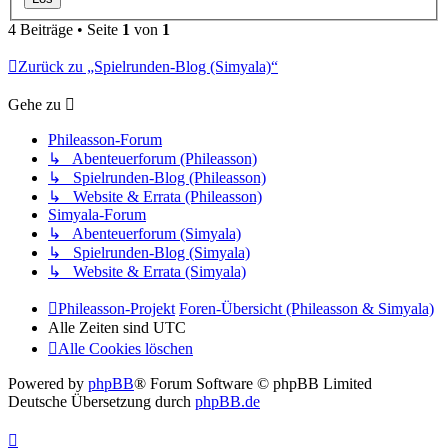
4 Beiträge • Seite
1
von
1
Zurück zu „Spielrunden-Blog (Simyala)“
Gehe zu
Phileasson-Forum
↳ Abenteuerforum (Phileasson)
↳ Spielrunden-Blog (Phileasson)
↳ Website & Errata (Phileasson)
Simyala-Forum
↳ Abenteuerforum (Simyala)
↳ Spielrunden-Blog (Simyala)
↳ Website & Errata (Simyala)
Phileasson-Projekt
Foren-Übersicht (Phileasson & Simyala)
Alle Zeiten sind
UTC
Alle Cookies löschen
Powered by
phpBB
® Forum Software © phpBB Limited
Deutsche Übersetzung durch
phpBB.de