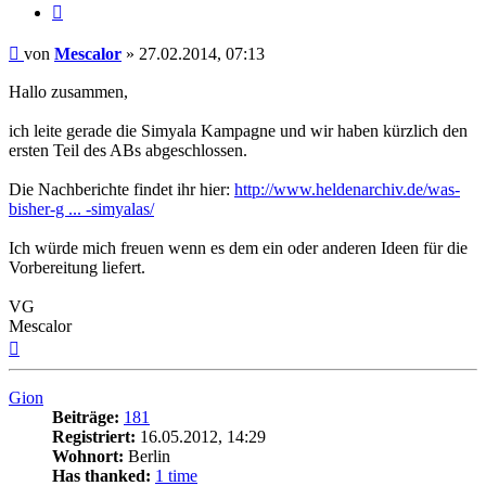
Zitat
Beitrag
von
Mescalor
»
27.02.2014, 07:13
Hallo zusammen,
ich leite gerade die Simyala Kampagne und wir haben kürzlich den
ersten Teil des ABs abgeschlossen.
Die Nachberichte findet ihr hier:
http://www.heldenarchiv.de/was-
bisher-g ... -simyalas/
Ich würde mich freuen wenn es dem ein oder anderen Ideen für die
Vorbereitung liefert.
VG
Mescalor
Nach
oben
Gion
Beiträge:
181
Registriert:
16.05.2012, 14:29
Wohnort:
Berlin
Has thanked:
1 time