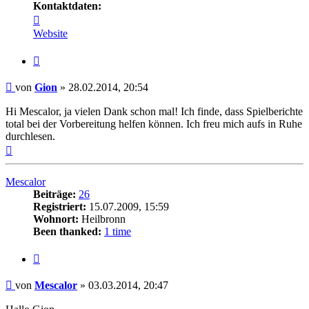
Kontaktdaten:
Kontaktdaten
von
Website
Gion
Zitat
Beitrag
von
Gion
»
28.02.2014, 20:54
Hi Mescalor, ja vielen Dank schon mal! Ich finde, dass Spielberichte
total bei der Vorbereitung helfen können. Ich freu mich aufs in Ruhe
durchlesen.
Nach
oben
Mescalor
Beiträge:
26
Registriert:
15.07.2009, 15:59
Wohnort:
Heilbronn
Been thanked:
1 time
Zitat
Beitrag
von
Mescalor
»
03.03.2014, 20:47