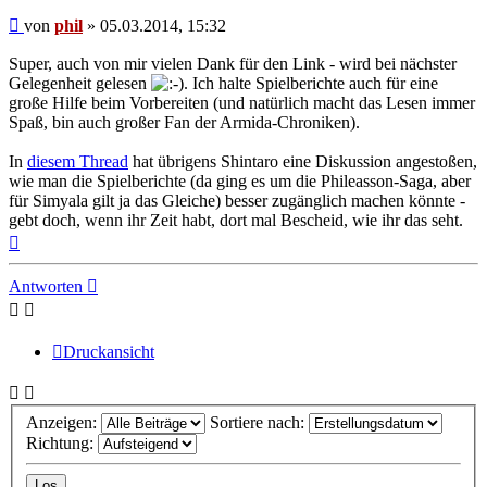
Beitrag
von
phil
»
05.03.2014, 15:32
Super, auch von mir vielen Dank für den Link - wird bei nächster
Gelegenheit gelesen
. Ich halte Spielberichte auch für eine
große Hilfe beim Vorbereiten (und natürlich macht das Lesen immer
Spaß, bin auch großer Fan der Armida-Chroniken).
In
diesem Thread
hat übrigens Shintaro eine Diskussion angestoßen,
wie man die Spielberichte (da ging es um die Phileasson-Saga, aber
für Simyala gilt ja das Gleiche) besser zugänglich machen könnte -
gebt doch, wenn ihr Zeit habt, dort mal Bescheid, wie ihr das seht.
Nach
oben
Antworten
Druckansicht
Anzeigen:
Sortiere nach:
Richtung: