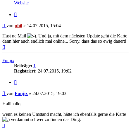
von
Website
phil
Zitat
Beitrag
von
phil
»
14.07.2015, 15:04
Hast ne Mail
. Und ja, mit dem nächsten Update geht die Karte
dann hier auch endlich mal online... Sorry, dass das so ewig dauert!
Nach
oben
Funjix
Beiträge:
1
Registriert:
24.07.2015, 19:02
Zitat
Beitrag
von
Funjix
»
24.07.2015, 19:03
Hallihallo,
wenn es keinen Umstand macht, hätte ich ebenfalls gerne die Karte
verdammt schwer zu finden das Ding.
Nach
oben