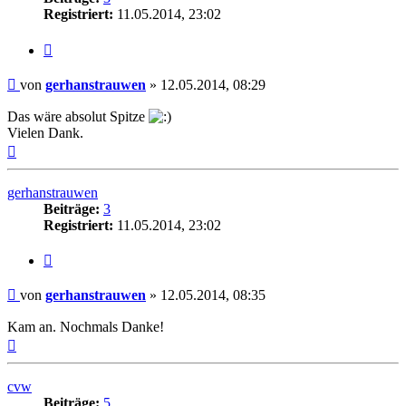
Registriert:
11.05.2014, 23:02
Zitat
Beitrag
von
gerhanstrauwen
»
12.05.2014, 08:29
Das wäre absolut Spitze
Vielen Dank.
Nach
oben
gerhanstrauwen
Beiträge:
3
Registriert:
11.05.2014, 23:02
Zitat
Beitrag
von
gerhanstrauwen
»
12.05.2014, 08:35
Kam an. Nochmals Danke!
Nach
oben
cvw
Beiträge:
5