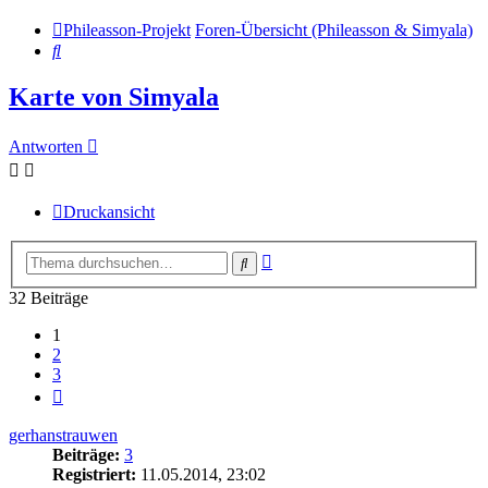
Phileasson-Projekt
Foren-Übersicht (Phileasson & Simyala)
Suche
Karte von Simyala
Antworten
Druckansicht
Erweiterte
Suche
Suche
32 Beiträge
1
2
3
Nächste
gerhanstrauwen
Beiträge:
3
Registriert:
11.05.2014, 23:02