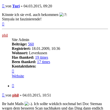
Beitrag
von
Turi
»
04.03.2015, 09:20
Könnte ich sie evtl. auch bekommen
Simyala ist faszinierende!
Nach
oben
phil
Site Admin
Beiträge:
560
Registriert:
18.01.2009, 10:36
Wohnort:
Leverkusen
Has thanked:
19 times
Been thanked:
17 times
Kontaktdaten:
Kontaktdaten
von
Website
phil
Zitat
Beitrag
von
phil
»
04.03.2015, 10:51
Ihr habt Mails
. Ich sollte wirklich nochmal bei Doc Sternau
wegen dem besseren Scan nachhaken und das Ding dann endlich