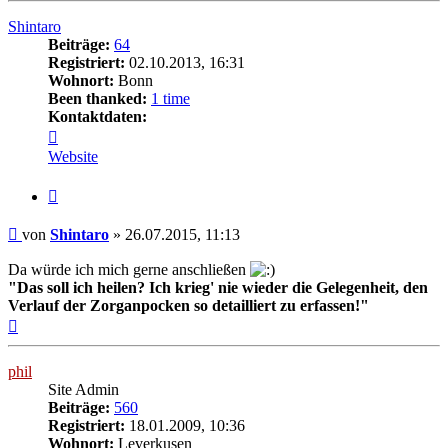
Shintaro
Beiträge:
64
Registriert:
02.10.2013, 16:31
Wohnort:
Bonn
Been thanked:
1 time
Kontaktdaten:
Kontaktdaten
von
Website
Shintaro
Zitat
Beitrag
von
Shintaro
»
26.07.2015, 11:13
Da würde ich mich gerne anschließen
"Das soll ich heilen? Ich krieg' nie wieder die Gelegenheit, den
Verlauf der Zorganpocken so detailliert zu erfassen!"
Nach
oben
phil
Site Admin
Beiträge:
560
Registriert:
18.01.2009, 10:36
Wohnort:
Leverkusen