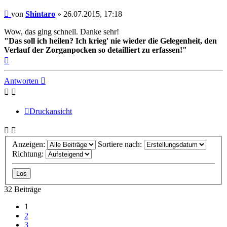
Beitrag
von
Shintaro
»
26.07.2015, 17:18
Wow, das ging schnell. Danke sehr!
"Das soll ich heilen? Ich krieg' nie wieder die Gelegenheit, den
Verlauf der Zorganpocken so detailliert zu erfassen!"
Nach
oben
Antworten
Druckansicht
Anzeigen:
Sortiere nach:
Richtung:
32 Beiträge
1
2
3