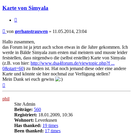
Karte von Simyala
Zitat
Beitrag
von
gerhanstrauwen
»
11.05.2014, 23:04
Hallo zusammen,
das Forum ist ja jetzt auch schon etwas in die Jahre gekommen. Ich
werde in Bälde Simyala zum ersten mal meistern und musste leider
feststellen, dass nirgendwo die (selbst erstellte) Karte von Simyala
(z.B. von hier:
http://www.dsa4forum.de/viewtopic.php?f ...
0&start=60
) zu finden ist. Hat noch jemand diese oder eine andere
Karte und könnte sie hier nochmal zur Verfügung stellen?
Mein Dank sei euch gewiss
Nach
oben
phil
Site Admin
Beiträge:
560
Registriert:
18.01.2009, 10:36
Wohnort:
Leverkusen
Has thanked:
19 times
Been thanked:
17 times