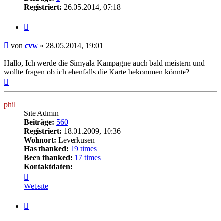
Registriert:
26.05.2014, 07:18
Zitat
Beitrag
von
cvw
»
28.05.2014, 19:01
Hallo, Ich werde die Simyala Kampagne auch bald meistern und
wollte fragen ob ich ebenfalls die Karte bekommen könnte?
Nach
oben
phil
Site Admin
Beiträge:
560
Registriert:
18.01.2009, 10:36
Wohnort:
Leverkusen
Has thanked:
19 times
Been thanked:
17 times
Kontaktdaten:
Kontaktdaten
von
Website
phil
Zitat