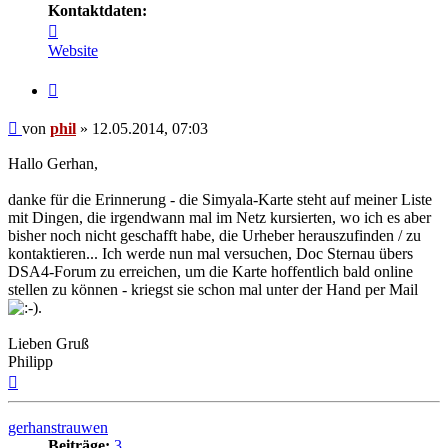
Kontaktdaten:
Kontaktdaten
von
Website
phil
Zitat
Beitrag
von
phil
»
12.05.2014, 07:03
Hallo Gerhan,
danke für die Erinnerung - die Simyala-Karte steht auf meiner Liste
mit Dingen, die irgendwann mal im Netz kursierten, wo ich es aber
bisher noch nicht geschafft habe, die Urheber herauszufinden / zu
kontaktieren... Ich werde nun mal versuchen, Doc Sternau übers
DSA4-Forum zu erreichen, um die Karte hoffentlich bald online
stellen zu können - kriegst sie schon mal unter der Hand per Mail
.
Lieben Gruß
Philipp
Nach
oben
gerhanstrauwen
Beiträge:
3