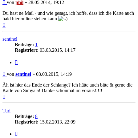
Beitrag
von
phil
»
28.05.2014, 19:12
Du hast ne Mail - und wie gesagt, ich hoffe, dass ich die Karte auch
bald hier online stellen kann
.
Nach
oben
sentinel
Beiträge:
1
Registriert:
03.03.2015, 14:17
Zitat
Beitrag
von
sentinel
»
03.03.2015, 14:19
Äh ist hier das Ende der Schlange? Ich hätte auch bitte & gerne die
Karte von Simyala! Danke schonmal im voraus!!!!!
Nach
oben
Turi
Beiträge:
8
Registriert:
15.02.2013, 22:09
Zitat