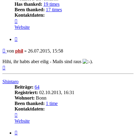
Has thanked:
19 times
Been thanked:
17 times
Kontaktdaten:
Kontaktdaten
von
Website
phil
Zitat
Beitrag
von
phil
»
26.07.2015, 15:58
Hihi, ihr habts aber eilig - Mails sind raus
.
Nach
oben
Shintaro
Beiträge:
64
Registriert:
02.10.2013, 16:31
Wohnort:
Bonn
Been thanked:
1 time
Kontaktdaten:
Kontaktdaten
von
Website
Shintaro
Zitat