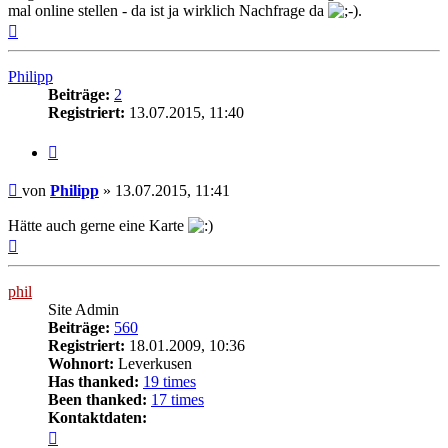
mal online stellen - da ist ja wirklich Nachfrage da
.
Nach
oben
Philipp
Beiträge:
2
Registriert:
13.07.2015, 11:40
Zitat
Beitrag
von
Philipp
»
13.07.2015, 11:41
Hätte auch gerne eine Karte
Nach
oben
phil
Site Admin
Beiträge:
560
Registriert:
18.01.2009, 10:36
Wohnort:
Leverkusen
Has thanked:
19 times
Been thanked:
17 times
Kontaktdaten:
Kontaktdaten