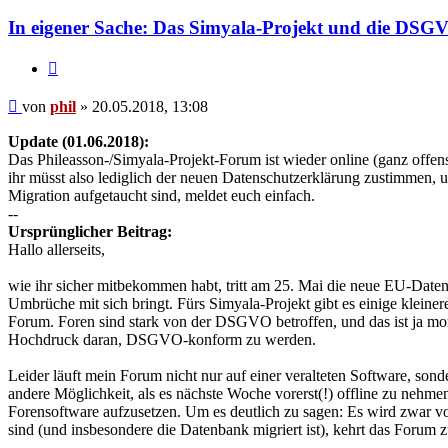
phil
In eigener Sache: Das Simyala-Projekt und die DSG
Zitat
Beitrag
von
phil
»
20.05.2018, 13:08
Update (01.06.2018):
Das Phileasson-/Simyala-Projekt-Forum ist wieder online (ganz offens
ihr müsst also lediglich der neuen Datenschutzerklärung zustimmen, 
Migration aufgetaucht sind, meldet euch einfach.
--
Ursprünglicher Beitrag:
Hallo allerseits,
wie ihr sicher mitbekommen habt, tritt am 25. Mai die neue EU-Daten
Umbrüche mit sich bringt. Fürs Simyala-Projekt gibt es einige kleine
Forum. Foren sind stark von der DSGVO betroffen, und das ist ja mom
Hochdruck daran, DSGVO-konform zu werden.
Leider läuft mein Forum nicht nur auf einer veralteten Software, so
andere Möglichkeit, als es nächste Woche vorerst(!) offline zu ne
Forensoftware aufzusetzen. Um es deutlich zu sagen: Es wird zwar vor
sind (und insbesondere die Datenbank migriert ist), kehrt das Forum 