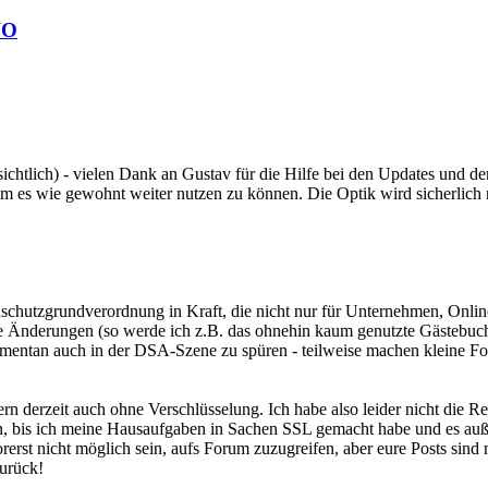
VO
ichtlich) - vielen Dank an Gustav für die Hilfe bei den Updates und d
um es wie gewohnt weiter nutzen zu können. Die Optik wird sicherlich n
schutzgrundverordnung in Kraft, die nicht nur für Unternehmen, Online
re Änderungen (so werde ich z.B. das ohnehin kaum genutzte Gästebuch 
entan auch in der DSA-Szene zu spüren - teilweise machen kleine Fore
ndern derzeit auch ohne Verschlüsselung. Ich habe also leider nicht d
hmen, bis ich meine Hausaufgaben in Sachen SSL gemacht habe und es 
erst nicht möglich sein, aufs Forum zuzugreifen, aber eure Posts sind 
zurück!