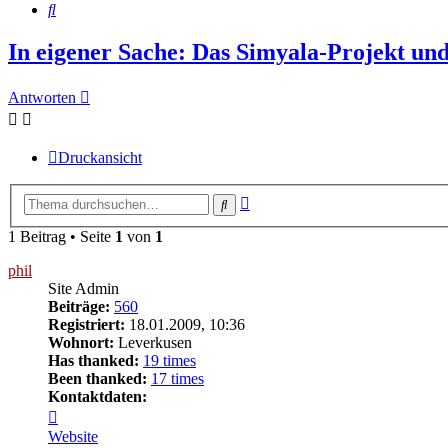
Suche
In eigener Sache: Das Simyala-Projekt u
Antworten
Druckansicht
Erweiterte
Suche
Suche
1 Beitrag • Seite
1
von
1
phil
Site Admin
Beiträge:
560
Registriert:
18.01.2009, 10:36
Wohnort:
Leverkusen
Has thanked:
19 times
Been thanked:
17 times
Kontaktdaten:
Kontaktdaten
von
Website