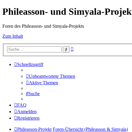
Phileasson- und Simyala-Projek
Foren des Phileasson- und Simyala-Projekts
Zum Inhalt
Erweiterte
Suche
Suche
Schnellzugriff
Unbeantwortete Themen
Aktive Themen
Suche
FAQ
Anmelden
Registrieren
Phileasson-Projekt
Foren-Übersicht (Phileasson & Simyala)