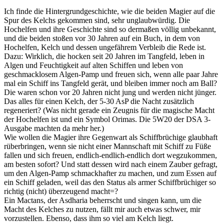
Ich finde die Hintergrundgeschichte, wie die beiden Magier auf die
Spur des Kelchs gekommen sind, sehr unglaubwürdig. Die
Hochelfen und ihre Geschichte sind so dermaßen völlig unbekannt,
und die beiden stoßen vor 30 Jahren auf ein Buch, in dem von
Hochelfen, Kelch und dessen ungefährem Verbleib die Rede ist.
Dazu: Wirklich, die hocken seit 20 Jahren im Tangfeld, leben in
Algen und Feuchtigkeit auf alten Schiffen und leben von
geschmacklosem Algen-Pamp und freuen sich, wenn alle paar Jahre
mal ein Schiff ins Tangfeld gerät, und bleiben immer noch am Ball?
Die waren schon vor 20 Jahren nicht jung und werden nicht jünger.
Das alles für einen Kelch, der 5-30 AsP die Nacht zusätzlich
regeneriert? (Was nicht gerade ein Zeugnis für die magische Macht
der Hochelfen ist und ein Symbol Orimas. Die 5W20 der DSA 3-
Ausgabe machten da mehr her.)
Wie wollen die Magier ihre Gegenwart als Schiffbrüchige glaubhaft
rüberbringen, wenn sie nicht einer Mannschaft mit Schiff zu Füße
fallen und sich freuen, endlich-endlich-endlich dort wegzukommen,
am besten sofort? Und statt dessen wird nach einem Zauber gefragt,
um den Algen-Pamp schmackhafter zu machen, und zum Essen auf
ein Schiff geladen, weil das den Status als armer Schiffbrüchiger so
richtig (nicht) überzeugend macht=?
Ein Mactans, der Asdharia beherrscht und singen kann, um die
Macht des Kelches zu nutzen, fällt mir auch etwas schwer, mir
vorzustellen. Ebenso, dass ihm so viel am Kelch liegt.