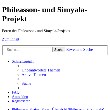
Phileasson- und Simyala-
Projekt
Foren des Phileasson- und Simyala-Projekts
Zum Inhalt
Erweiterte Suche
Suche
Schnellzugriff
Unbeantwortete Themen
Aktive Themen
Suche
FAQ
Anmelden
Registrieren
Phileasson-Projekt
Foren-Übersicht (Phileasson & Simyala)