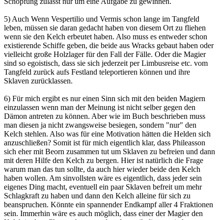
Schöpfung zulässt nur um eine Aufgabe zu gewinnen.
5) Auch Wenn Vespertilio und Vermis schon lange im Tangfeld
leben, müssen sie daran gedacht haben von diesem Ort zu fliehen
wenn sie den Kelch erbeutet haben. Also muss es entweder schon
existierende Schiffe geben, die beide aus Wracks gebaut haben oder
vielleicht große Holzlager für den Fall der Fälle. Oder die Magier
sind so egoistisch, dass sie sich jederzeit per Limbusreise etc. vom
Tangfeld zurück aufs Festland teleportieren können und ihre
Sklaven zurücklassen.
6) Für mich ergibt es nur einen Sinn sich mit den beiden Magiern
einzulassen wenn man der Meinung ist nicht selber gegen den
Dämon antreten zu können. Aber wie im Buch beschrieben muss
man diesen ja nicht zwangsweise besiegen, sondern "nur" den
Kelch stehlen. Also was für eine Motivation hätten die Helden sich
anzuschließen? Somit ist für mich eigentlich klar, dass Phileasson
sich eher mit Beorn zusammen tut um Sklaven zu befreien und dann
mit deren Hilfe den Kelch zu bergen. Hier ist natürlich die Frage
warum man das tun sollte, da auch hier wieder beide den Kelch
haben wollen. Am sinvollsten wäre es eigentlich, dass jeder sein
eigenes Ding macht, eventuell ein paar Sklaven befreit um mehr
Schlagkraft zu haben und dann den Kelch alleine für sich zu
beanspruchen. Könnte ein spannender Endkampf aller 4 Fraktionen
sein. Immerhin wäre es auch möglich, dass einer der Magier den