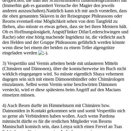
dergleichen, die man aus Schiffstrümmern zusammengezimmert hat
(Immerhin gab es garantiert Versuche der Magier den jeweils
anderen auszuschalten).Natürlich kann ich mir auch vorstellen, dass
die oben genannten Sklaven in der Reisegruppe Phileassons oder
Beorns eventuell eine Möglichkeit sehen von dem Tangfeld zu
fliehen, also müsste es etwas geben, dass sie bei ihren Meistern hält.
Ob es Hoffnungslosigkeit, Angst(Flinker Difar/Lederschwingen und
Rache) oder eine hörig machende Ingridienz ist, die vielleicht auch
den Helden und der Gruppe Phileassons gefährlich werden könnte
wenn diese bei einem der beiden zu einem Teller algengrütze
eingeladen werden
.
3) Vespertilio und Vermis arbeiten beide mit unlauteren Mitteln
(Chimären und Dämonen), über die komischerweise im Buch nicht
wirklich eingegangen wird. So müsste eigentlich Shaya vehement
dagegen sein sich mit einem Dämonenbündler oder Chimärologen
einzulassen. Selbst wenn Vermis seine beschwörten Dämonen
versteckt, wird er diese spätestens beim Angriff auf den Mactans
einsetzen müssen.
4) Auch Beorn durfte im Himmelsturm mit Chimären bzw.
Daimoniden in Kontakt gekommen sein und somit Vespertilio nich
so gerne als Verbündeten haben wollen. Auch wenn Pardona
mitmischt dürfte es für die restlichen Mitglieder von Beorns
Mannschaft komisch sein, dass Lenya solch einen Frevel an Tsas