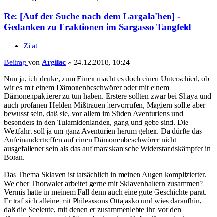
Re: [Auf der Suche nach dem Largala'hen] -
Gedanken zu Fraktionen im Sargasso Tangfeld
Zitat
Beitrag
von
Argilac
»
24.12.2018, 10:24
Nun ja, ich denke, zum Einen macht es doch einen Unterschied, ob
wir es mit einem Dämonenbeschwörer oder mit einem
Dämonenpaktierer zu tun haben. Erstere sollten zwar bei Shaya und
auch profanen Helden Mißtrauen hervorrufen, Magiern sollte aber
bewusst sein, daß sie, vor allem im Süden Aventuriens und
besonders in den Tulamidenlanden, gang und gebe sind. Die
Wettfahrt soll ja um ganz Aventurien herum gehen. Da dürfte das
Aufeinandertreffen auf einen Dämonenbeschwörer nicht
ausgefallener sein als das auf maraskanische Widerstandskämpfer in
Boran.
Das Thema Sklaven ist tatsächlich in meinen Augen komplizierter.
Welcher Thorwaler arbeitet gerne mit Sklavenhaltern zusammen?
Vermis hatte in meinem Fall denn auch eine gute Geschichte parat.
Er traf sich alleine mit Phileassons Ottajasko und wies daraufhin,
daß die Seeleute, mit denen er zusammenlebte ihn vor den