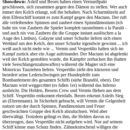
Showdown:
Asleif und Beorn haben einen Vernunftpakt
geschlossen, sich zusammen gegen den Dämon zu stellen. Wer auch
immer den Kelch erlangt, soll ihn behalten. Nach Scharmützeln auf
dem Elfenschiff kommt es zum Kampf gegen den Mactans. Der ruft
alle verleibenden Spinnen und zaubert einen Spinndämonium (ich
halte nix von Zaubern die Spieler komplett rausnehmen a la Paralü -
und auch nix von Zaubern die die Gruppe instant auslöschen a la
Auge des Limbus). Galayne und unser Schurke liefern sich einen
Wettlauf um den Kelch, den unser Schurke irgendwie gewinnt ... ich
weiß auch nicht mehr wie ... Vermis und Vespertilio halten sich im
Kampf zurück aber ein Auge aufeinander. Der Mactans ist abgelenkt
weil der Kelch gestohlen wurde, die Kämpfer zerhacken ihn (hatten
viele Seeschlangenzahnwaffen) während die Magier sich eine
Motoricus Tauziehen liefern. Vespertilio zieht den kürzeren und
beordert seine Lederschwingen per Hundepfeife zum
Bombardement des gesamten Schiffs (siehe Brandöl, oben). Der
Mactans wird weggecrittet (es fallen 1er) während das Inferno
ausbricht. Die Helden, Beorns Crew und Vermis fliehen aus dem
Schiff. Vespertilio entkommt ebenfalls. Beorn erkennt Asleifs Sieg
an (Ehrenmann). In Sicherheit gebracht, will Vermis die Gelgenheit
nutzen um der durch Spinnen, Pandämonium und Feuer
geschwächten Gruppe den Kelch abzuluchsen. Wird aber
überwältigt. Trotzdem gelingt es ihm, die Helden davon zu
überzeugen, dass Vespertilio nicht aufgeben wird. Nur auf seinem
Schiff könne man Schutz finden. Zähneknirschend willigen die