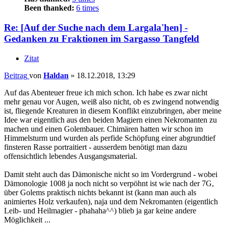
Been thanked:
6 times
Re: [Auf der Suche nach dem Largala'hen] -
Gedanken zu Fraktionen im Sargasso Tangfeld
Zitat
Beitrag
von
Haldan
»
18.12.2018, 13:29
Auf das Abenteuer freue ich mich schon. Ich habe es zwar nicht
mehr genau vor Augen, weiß also nicht, ob es zwingend notwendig
ist, fliegende Kreaturen in diesem Konflikt einzubringen, aber meine
Idee war eigentlich aus den beiden Magiern einen Nekromanten zu
machen und einen Golembauer. Chimären hatten wir schon im
Himmelsturm und wurden als perfide Schöpfung einer abgrundtief
finsteren Rasse portraitiert - ausserdem benötigt man dazu
offensichtlich lebendes Ausgangsmaterial.
Damit steht auch das Dämonische nicht so im Vordergrund - wobei
Dämonologie 1008 ja noch nicht so verpöhnt ist wie nach der 7G,
über Golems praktisch nichts bekannt ist (kann man auch als
animiertes Holz verkaufen), naja und dem Nekromanten (eigentlich
Leib- und Heilmagier - phahaha^^) blieb ja gar keine andere
Möglichkeit ...