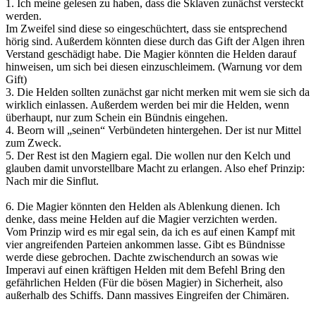
1. Ich meine gelesen zu haben, dass die Sklaven zunächst versteckt
werden.
Im Zweifel sind diese so eingeschüchtert, dass sie entsprechend
hörig sind. Außerdem könnten diese durch das Gift der Algen ihren
Verstand geschädigt habe. Die Magier könnten die Helden darauf
hinweisen, um sich bei diesen einzuschleimem. (Warnung vor dem
Gift)
3. Die Helden sollten zunächst gar nicht merken mit wem sie sich da
wirklich einlassen. Außerdem werden bei mir die Helden, wenn
überhaupt, nur zum Schein ein Bündnis eingehen.
4. Beorn will „seinen“ Verbündeten hintergehen. Der ist nur Mittel
zum Zweck.
5. Der Rest ist den Magiern egal. Die wollen nur den Kelch und
glauben damit unvorstellbare Macht zu erlangen. Also ehef Prinzip:
Nach mir die Sinflut.
6. Die Magier könnten den Helden als Ablenkung dienen. Ich
denke, dass meine Helden auf die Magier verzichten werden.
Vom Prinzip wird es mir egal sein, da ich es auf einen Kampf mit
vier angreifenden Parteien ankommen lasse. Gibt es Bündnisse
werde diese gebrochen. Dachte zwischendurch an sowas wie
Imperavi auf einen kräftigen Helden mit dem Befehl Bring den
gefährlichen Helden (Für die bösen Magier) in Sicherheit, also
außerhalb des Schiffs. Dann massives Eingreifen der Chimären.