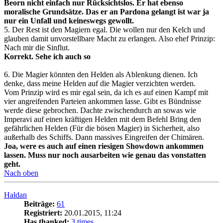
Beorn nicht einfach nur Rücksichtslos. Er hat ebenso
moralische Grundsätze. Das er an Pardona gelangt ist war ja
nur ein Unfall und keineswegs gewollt.
5. Der Rest ist den Magiern egal. Die wollen nur den Kelch und
glauben damit unvorstellbare Macht zu erlangen. Also ehef Prinzip:
Nach mir die Sinflut.
Korrekt. Sehe ich auch so
6. Die Magier könnten den Helden als Ablenkung dienen. Ich
denke, dass meine Helden auf die Magier verzichten werden.
Vom Prinzip wird es mir egal sein, da ich es auf einen Kampf mit
vier angreifenden Parteien ankommen lasse. Gibt es Bündnisse
werde diese gebrochen. Dachte zwischendurch an sowas wie
Imperavi auf einen kräftigen Helden mit dem Befehl Bring den
gefährlichen Helden (Für die bösen Magier) in Sicherheit, also
außerhalb des Schiffs. Dann massives Eingreifen der Chimären.
Joa, were es auch auf einen riesigen Showdown ankommen
lassen. Muss nur noch ausarbeiten wie genau das vonstatten
geht.
Nach oben
Haldan
Beiträge:
61
Registriert:
20.01.2015, 11:24
Has thanked:
3 times