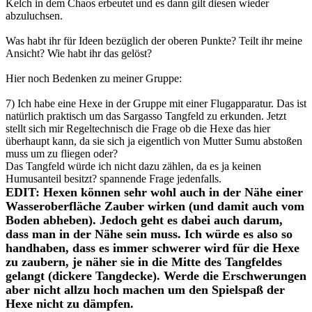
Kelch in dem Chaos erbeutet und es dann gilt diesen wieder
abzuluchsen.
Was habt ihr für Ideen bezüglich der oberen Punkte? Teilt ihr meine
Ansicht? Wie habt ihr das gelöst?
Hier noch Bedenken zu meiner Gruppe:
7) Ich habe eine Hexe in der Gruppe mit einer Flugapparatur. Das ist
natürlich praktisch um das Sargasso Tangfeld zu erkunden. Jetzt
stellt sich mir Regeltechnisch die Frage ob die Hexe das hier
überhaupt kann, da sie sich ja eigentlich von Mutter Sumu abstoßen
muss um zu fliegen oder?
Das Tangfeld würde ich nicht dazu zählen, da es ja keinen
Humusanteil besitzt? spannende Frage jedenfalls.
EDIT: Hexen können sehr wohl auch in der Nähe einer
Wasseroberfläche Zauber wirken (und damit auch vom
Boden abheben). Jedoch geht es dabei auch darum,
dass man in der Nähe sein muss. Ich würde es also so
handhaben, dass es immer schwerer wird für die Hexe
zu zaubern, je näher sie in die Mitte des Tangfeldes
gelangt (dickere Tangdecke). Werde die Erschwerungen
aber nicht allzu hoch machen um den Spielspaß der
Hexe nicht zu dämpfen.