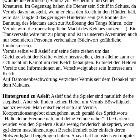
(wandelnde Hornissen) Schutz vor Vespertilio und seinen
Kreaturen. Im Gegenzug halten die Diener sein Schiff in Schuss, da
Vermis davon ausgeht, wenn er einst den Kelch in den Händen hält,
wird das Tangfeld das geringere Hindernis sein (zB könnte die
Bannung des Mactans auch zur Auflösung des Tangs führen, oder
Vermis wird die unerschöpfliche Macht des Kelches nutzen, ...). Ein
Transversalis wäre mir zu plump und ist in unserem Aventurien auch
nur besonderen Personen verbehalten (Stichwort gefährliche
Limbusreisen).
Vermis selbst will Asleif auf seine Seite ziehen um das
Gleichgewicht der Kräfte wieder herzustellen, denn alleine kann er
sich nicht im Kampf um den Kelch behaupten. Er bietet den Helden
Vorräte und Informationen an. Verschweigt aber sein Interesse am
Kelch.
Auf Dämonenbeschwörung verzichtet Vermis seit dem Debakel mit
dem Maktans.
Hintergrund zu Asleif:
Asleif und die Spieler sind natürlich derbe
skeptisch. Aber sie finden keinen Hebel um Vermis Böswilligkeit
nachzuweisen. Man entscheidet sich auf Vermis
Kooperationsangebot einzugehen, auch gemäß des Sprichworts
"Halte deine Freunde nah, und deine Feinde näher". Die Golems
wurden von den Spielern als als wenig frevlerisch akzeptiert, wozu
ggf deren maschinenartigen Beschaffenheit oder einfach deren
Notwendigkeit beigetragen haben. Shaya hat höchstens ein ungutes