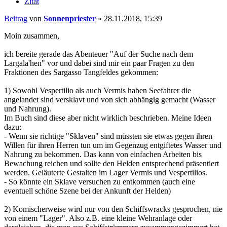
Zitat
Beitrag
von
Sonnenpriester
»
28.11.2018, 15:39
Moin zusammen,
ich bereite gerade das Abenteuer "Auf der Suche nach dem
Largala'hen" vor und dabei sind mir ein paar Fragen zu den
Fraktionen des Sargasso Tangfeldes gekommen:
1) Sowohl Vespertilio als auch Vermis haben Seefahrer die
angelandet sind versklavt und von sich abhängig gemacht (Wasser
und Nahrung).
Im Buch sind diese aber nicht wirklich beschrieben. Meine Ideen
dazu:
- Wenn sie richtige "Sklaven" sind müssten sie etwas gegen ihren
Willen für ihren Herren tun um im Gegenzug entgiftetes Wasser und
Nahrung zu bekommen. Das kann von einfachen Arbeiten bis
Bewachung reichen und sollte den Helden entsprechend präsentiert
werden. Geläuterte Gestalten im Lager Vermis und Vespertilios.
- So könnte ein Sklave versuchen zu entkommen (auch eine
eventuell schöne Szene bei der Ankunft der Helden)
2) Komischerweise wird nur von den Schiffswracks gesprochen, nie
von einem "Lager". Also z.B. eine kleine Wehranlage oder