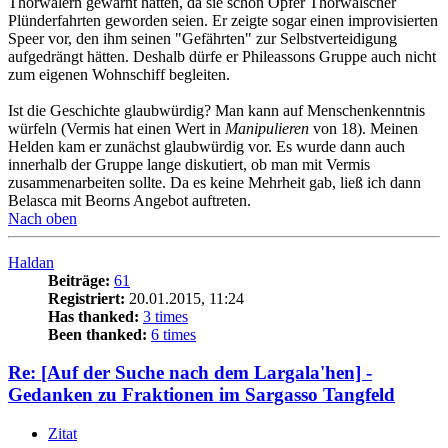
Thorwalern gewarnt hätten, da sie schon Opfer Thorwalscher
Plünderfahrten geworden seien. Er zeigte sogar einen improvisierten
Speer vor, den ihm seinen "Gefährten" zur Selbstverteidigung
aufgedrängt hätten. Deshalb dürfe er Phileassons Gruppe auch nicht
zum eigenen Wohnschiff begleiten.
Ist die Geschichte glaubwürdig? Man kann auf Menschenkenntnis
würfeln (Vermis hat einen Wert in
Manipulieren
von 18). Meinen
Helden kam er zunächst glaubwürdig vor. Es wurde dann auch
innerhalb der Gruppe lange diskutiert, ob man mit Vermis
zusammenarbeiten sollte. Da es keine Mehrheit gab, ließ ich dann
Belasca mit Beorns Angebot auftreten.
Nach oben
Haldan
Beiträge:
61
Registriert:
20.01.2015, 11:24
Has thanked:
3 times
Been thanked:
6 times
Re: [Auf der Suche nach dem Largala'hen] -
Gedanken zu Fraktionen im Sargasso Tangfeld
Zitat