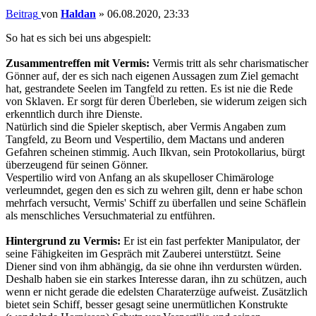
Beitrag
von
Haldan
»
06.08.2020, 23:33
So hat es sich bei uns abgespielt:
Zusammentreffen mit Vermis:
Vermis tritt als sehr charismatischer
Gönner auf, der es sich nach eigenen Aussagen zum Ziel gemacht
hat, gestrandete Seelen im Tangfeld zu retten. Es ist nie die Rede
von Sklaven. Er sorgt für deren Überleben, sie widerum zeigen sich
erkenntlich durch ihre Dienste.
Natürlich sind die Spieler skeptisch, aber Vermis Angaben zum
Tangfeld, zu Beorn und Vespertilio, dem Mactans und anderen
Gefahren scheinen stimmig. Auch Ilkvan, sein Protokollarius, bürgt
überzeugend für seinen Gönner.
Vespertilio wird von Anfang an als skupelloser Chimärologe
verleumndet, gegen den es sich zu wehren gilt, denn er habe schon
mehrfach versucht, Vermis' Schiff zu überfallen und seine Schäflein
als menschliches Versuchmaterial zu entführen.
Hintergrund zu Vermis:
Er ist ein fast perfekter Manipulator, der
seine Fähigkeiten im Gespräch mit Zauberei unterstützt. Seine
Diener sind von ihm abhängig, da sie ohne ihn verdursten würden.
Deshalb haben sie ein starkes Interesse daran, ihn zu schützen, auch
wenn er nicht gerade die edelsten Charaterzüge aufweist. Zusätzlich
bietet sein Schiff, besser gesagt seine unermütlichen Konstrukte