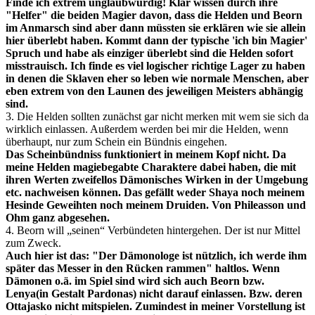
Finde ich extrem unglaubwürdig! Klar wissen durch ihre
"Helfer" die beiden Magier davon, dass die Helden und Beorn
im Anmarsch sind aber dann müssten sie erklären wie sie allein
hier überlebt haben. Kommt dann der typische 'ich bin Magier'
Spruch und habe als einziger überlebt sind die Helden sofort
misstrauisch. Ich finde es viel logischer richtige Lager zu haben
in denen die Sklaven eher so leben wie normale Menschen, aber
eben extrem von den Launen des jeweiligen Meisters abhängig
sind.
3. Die Helden sollten zunächst gar nicht merken mit wem sie sich da
wirklich einlassen. Außerdem werden bei mir die Helden, wenn
überhaupt, nur zum Schein ein Bündnis eingehen.
Das Scheinbündniss funktioniert in meinem Kopf nicht. Da
meine Helden magiebegabte Charaktere dabei haben, die mit
ihren Werten zweifellos Dämonisches Wirken in der Umgebung
etc. nachweisen können. Das gefällt weder Shaya noch meinem
Hesinde Geweihten noch meinem Druiden. Von Phileasson und
Ohm ganz abgesehen.
4. Beorn will „seinen“ Verbündeten hintergehen. Der ist nur Mittel
zum Zweck.
Auch hier ist das: "Der Dämonologe ist nützlich, ich werde ihm
später das Messer in den Rücken rammen" haltlos. Wenn
Dämonen o.ä. im Spiel sind wird sich auch Beorn bzw.
Lenya(in Gestalt Pardonas) nicht darauf einlassen. Bzw. deren
Ottajasko nicht mitspielen. Zumindest in meiner Vorstellung ist