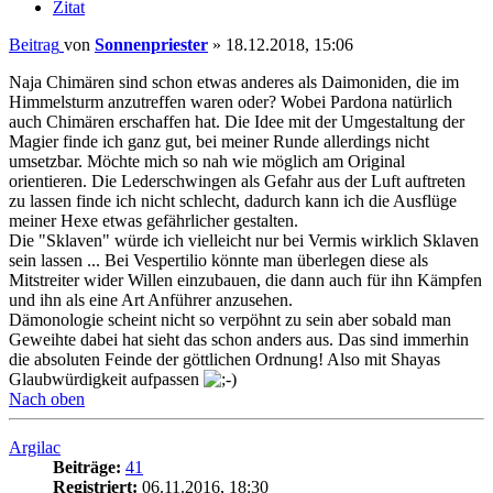
Zitat
Beitrag
von
Sonnenpriester
»
18.12.2018, 15:06
Naja Chimären sind schon etwas anderes als Daimoniden, die im
Himmelsturm anzutreffen waren oder? Wobei Pardona natürlich
auch Chimären erschaffen hat. Die Idee mit der Umgestaltung der
Magier finde ich ganz gut, bei meiner Runde allerdings nicht
umsetzbar. Möchte mich so nah wie möglich am Original
orientieren. Die Lederschwingen als Gefahr aus der Luft auftreten
zu lassen finde ich nicht schlecht, dadurch kann ich die Ausflüge
meiner Hexe etwas gefährlicher gestalten.
Die "Sklaven" würde ich vielleicht nur bei Vermis wirklich Sklaven
sein lassen ... Bei Vespertilio könnte man überlegen diese als
Mitstreiter wider Willen einzubauen, die dann auch für ihn Kämpfen
und ihn als eine Art Anführer anzusehen.
Dämonologie scheint nicht so verpöhnt zu sein aber sobald man
Geweihte dabei hat sieht das schon anders aus. Das sind immerhin
die absoluten Feinde der göttlichen Ordnung! Also mit Shayas
Glaubwürdigkeit aufpassen
Nach oben
Argilac
Beiträge:
41
Registriert:
06.11.2016, 18:30