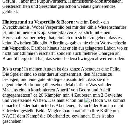
Gefühl ... aber mit Purpurwürmern, Himmelsturm-Monstrositäten,
Geisterschiffen und Seeschlangen schon weitaus gravierendes
geblickt.
Hintergrund zu Vespertilio & Beorn:
wie im Buch - ein
Zweckbündnis. Wobei Vespertilio bei mir der kühle Wissenschaftler
ist, und in meinem Kopf seine Sklaven zusätzlich mit einem
Herrschaftszauber belegt hat, einfach um sicher zu gehen, dass es
keine Zwischenfälle gibt. Allerdings gab es nie einen Wortwechseln
mit Vespertilio. Darüber hinaus hat er ein ausgelagertes Labor, wo er
nicht nur Chimären erschafft, sondern auch mehrere Chargen an
Brandöl hergestellt hat, das seine Lederschwingen abwerfen sollen.
It's a trap!
In meinen Augen ist das ganze Abenteuer eine Falle.
Die Spieler sind so sehr darauf konzentriert, den Mactans zu
besiegen, und eine gute Strategie auszutüfteln, dass sie die
eigentliche Bedrohung übersehen. Mal ehrlich: Was soll der
Mactans einem kombinierten Angriff von Beorn und Asleif
entgegensetzen? ca 20 Kämpfer, min 4 Zauberer, min 2 Geweihte
und verletzende Waffen. Das haut schon hin
Doch was kommt
danach? Leider hat mich das Abenteuer, als auch der Roman nicht
zufrieden gestellt. Beide Magier sparen natürlich ihre Kräfte um
NACH dem Kampf die Oberhand zu gewinnen. Dies ist also
geschehen: