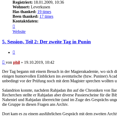
Registriert:
18.01.2009, 10:36
Wohnort:
Leverkusen
Has thanked:
19 times
Been thanked:
17 times
Kontaktdaten:
Kontaktdaten
von
Website
phil
5. Session, Teil 2: Der zweite Tag in Punin
Zitat
Beitrag
von
phil
»
19.10.2019, 10:42
Der Tag begann mit einem Besuch in der Magierakademie, wo sich di
einigen humorvollen Einblicken ins aventurische (bzw. Puniner) Acad
unbedingt vor der Prüfung noch mit dem Magister sprechen wollten
Salandrion konnte, nachdem Rahjadan ihn auf die Chroniken von Ilari
Recherchen stellte er Rahjadan aber diverse Passierscheine für die 
Naheniel und Rahjadan überreichte (und im Zuge des Gesprächs ungep
die Gruppe in diesen Fragen ans Archiv.
Dort kam es zu einem ausführlichen Gespräch mit dem zweiten Archiva