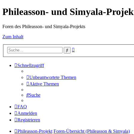
Phileasson- und Simyala-Projek
Foren des Phileasson- und Simyala-Projekts
Zum Inhalt
Erweiterte
Suche
Suche
Schnellzugriff
Unbeantwortete Themen
Aktive Themen
Suche
FAQ
Anmelden
Registrieren
Phileasson-Projekt
Foren-Übersicht (Phileasson & Simyala)