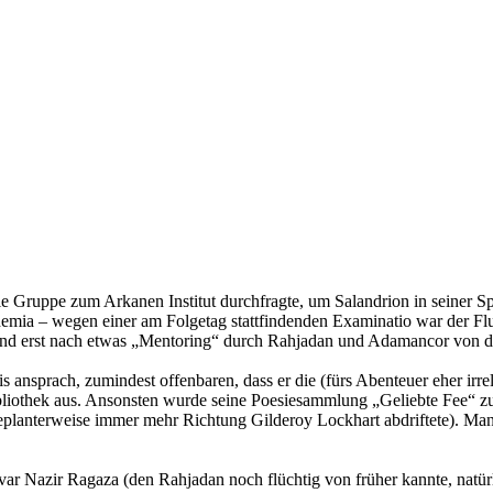
e Gruppe zum Arkanen Institut durchfragte, um Salandrion in seiner 
emia – wegen einer am Folgetag stattfindenden Examinatio war der Flur
 und erst nach etwas „Mentoring“ durch Rahjadan und Adamancor von 
s ansprach, zumindest offenbaren, dass er die (fürs Abenteuer eher ir
Bibliothek aus. Ansonsten wurde seine Poesiesammlung „Geliebte Fee“ z
lanterweise immer mehr Richtung Gilderoy Lockhart abdriftete). Mange
r Nazir Ragaza (den Rahjadan noch flüchtig von früher kannte, natürl