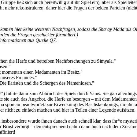
uppe ließ sich auch bereitwillig auf ihr Spiel ein), aber als Spielleit
 mehr rekonstruieren, daher hier die Fragen der beiden Parteien (nicht
e kamen hier keine weiteren Nachfragen, sodass die Sha’ay Mada als O
n die Fragen geschickter formuliert.)
 Informationen aus Quelle Q7.
hen die Harfe und betreiben Nachforschungen zu Simyala."
sen."
hat momentan einen Madamanten im Besitz."
 unseres Freundes."
Die Ilaristen und die Schergen des Namenlosen."
") führte dann zum Abbruch des Spiels durch Yanis. Sie gab allerding
te sie auch das Angebot, die Harfe zu besorgen – mit dem Madamanten a
 spontan beantwortet: zur Erweckung des Basiliskenkönigs, um ihn auf 
er nicht zu einfach machen und hier in Teilen einer Legende aufsitzen.
nd insbesondere wurde ihnen danach auch schnell klar, dass ihr*e myster
iner Brust verbirgt – dementsprechend nahm dann auch nach dem Zusa
finiert!