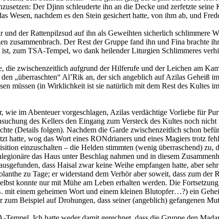
nzusetzen: Der Djinn schleuderte ihn an die Decke und zerfetzte sein
 das Wesen, nachdem es den Stein gesichert hatte, von ihm ab, und Fr
nd der Rattenpilzsud auf ihn als Geweihten sicherlich schlimmere Wirku
n zusammenbrach. Der Rest der Gruppe fand ihn und Fina brachte ihn, 
es ist, zum TSA-Tempel, wo dank heilender Liturgien Schlimmeres verh
ie zwischenzeitlich aufgrund der Hilferufe und der Leichen am Kampf
h den „überraschten“ Al’Rik an, der sich angeblich auf Azilas Geheiß im
sen müssen (in Wirklichkeit ist sie natürlich mit dem Rest des Kulte
r, wie im Abenteuer vorgeschlagen, Azilas verdächtige Vorliebe für Pu
chsuchung des Kellers den Eingang zum Versteck des Kultes noch nicht f
hte (Details folgen). Nachdem die Garde zwischenzeitlich schon befürch
ützt hatte, wog das Wort eines RONdrianers und eines Magiers trotz fe
ition einzuschalten – die Helden stimmten (wenig überraschend) zu, da s
nenlegionäre das Haus unter Beschlag nahmen und in diesem Zusammenh
 herausgefunden, dass Haisal zwar keine Weihe empfangen hatte, aber s
anthe zu Tage; er widerstand dem Verhör aber soweit, dass zum der Re
selbst konnte nur mit Mühe am Leben erhalten werden. Die Fortsetzung d
B. mit einem geheimen Wort und einem kleinen Blutopfer…?) ein Gehei
r zum Beispiel auf Drohungen, dass seiner (angeblich) gefangenen Mutter
Tempel. Ich hatte weder damit gerechnet, dass die Gruppe den Madaman