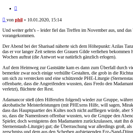
Zitat
Beitrag
von
phil
»
10.01.2020, 15:14
Und weiter geht’s – leider fiel das Treffen im November aus, und das
vorangekommen.
Der Abend bei der Sharisad näherte sich dem Höhepunkt: Azilas Tan
das er vor langer Zeit seitens der Grauen Gilde verliehen bekommen h
Wochen auftrat (die Antwort war natürlich gänzlich erlogen).
Auf dem Heimweg zur Gaststätte kam es dann zum Überfall durch vi
bemerkte zwar noch einige verhüllte Gestalten, die grob in die Richtun
um sich zu verstecken und eine schützende PHE-Liturgie (Sternenstau
offenbarte, dass die Angreifenden wussten, dass Fredo den Madamant
verletzt), flüchtete der Rest.
Adamancor stieß (den Hilferufen folgend) wieder zur Gruppe, währen
akrobatische Meisterleistungen (mit PHExens Hilfe, will sagen, Mirake
dass das Hauptquartier des Kultes noch nicht auffliegen würde, aber 
so, dass die Namenlosen offenbar wussten, wo die Gruppe den Abend 
Spieler, doch wenigstens den Madamanten zurückzulassen, statt ihn d
Sternenstaub-Liturgie) gut; die Überraschung war allerdings groß, als
zerschmiss und dem aus den Scherben aufsteigenden Erz-/Sand-Djinn 