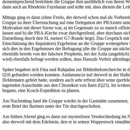
dementsprechend berichtete die Gruppe ihm ausführlich von ihrem W
dann auch an Rhodenio Faysharan und teilte mit, dass diesem die L
Mittags ging es dann (ohne Fredo, der derweil schon mal als Vorbe
Gruppe zu ihrer Überraschung auf eine Delegation der PRAioten unter
Motivation mit dieser Szene war, a) im Gegensatz zu so manch offiz
lassen und b) die PRA-Kirche zwar durchgreifend, aber durchaus nich
Darstellung durch den SL meiner G7-Runde liegt). Das Gespräch mit d
Einschätzung des Inquisitors) Ergebnisse an die Gruppe weitergeben
sich dies in den Ergebnissen der Befragung (die die Gruppe am nächst
ebenfalls bereits von der falschen Prophetin, bei der Azila (angeblic
wird) ebenfalls befragt werden sollten, dass Hanzals Verhör allerdings 
Später begaben sich Fina und Rahjadan zur Bibliotheksrecherche in d
Q16 gefunden werden konnten. Andamancor traf derweil in der Halle
Heldentaten gehört hatte, sondern auch sehr erfreut über seine (perfe
lagernden Ausschnitte aus den Chroniken von Ilaris (Q23). Im weit
begann, eine Kosch-Expedition zu planen.
Am Nachmittag fand die Gruppe wieder in der Gaststätte zusammen, 
erste Brief der Ilaristen unter der Tür durchgeschoben.
Am frühen Abend ging es dann zur mysteriösen Verabschiedung im Ne
also derweil mit dem Edelstein, den er in seinen Wappenrock einnäht