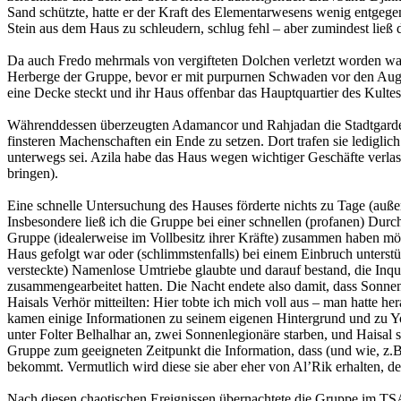
Sand schützte, hatte er der Kraft des Elementarwesens wenig entgege
Stein aus dem Haus zu schleudern, schlug fehl – aber zumindest ließ
Da auch Fredo mehrmals von vergifteten Dolchen verletzt worden war u
Herberge der Gruppe, bevor er mit purpurnen Schwaden vor den Auge
eine Decke steckt und ihr Haus offenbar das Hauptquartier des Kult
Währenddessen überzeugten Adamancor und Rahjadan die Stadtgarde, d
finsteren Machenschaften ein Ende zu setzen. Dort trafen sie lediglic
unterwegs sei. Azila habe das Haus wegen wichtiger Geschäfte verlas
bringen).
Eine schnelle Untersuchung des Hauses förderte nichts zu Tage (auße
Insbesondere ließ ich die Gruppe bei einer schnellen (profanen) Dur
Gruppe (idealerweise im Vollbesitz ihrer Kräfte) zusammen haben möc
Haus gefolgt war oder (schlimmstenfalls) bei einem Einbruch unterst
versteckte) Namenlose Umtriebe glaubte und darauf bestand, die Inquis
zusammengearbeitet hatten. Die Nacht endete also damit, dass Son
Haisals Verhör mitteilten: Hier tobte ich mich voll aus – man hatte
kamen einige Informationen zu seinem eigenen Hintergrund und zu Yol
unter Folter Belhalhar an, zwei Sonnenlegionäre starben, und Haisal 
Gruppe zum geeigneten Zeitpunkt die Information, dass (und wie, z.
bekommt. Vermutlich wird diese sie aber eher von Al’Rik erhalten, de
Nach diesen chaotischen Ereignissen übernachtete die Gruppe im TSA-