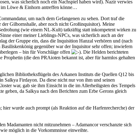
en, was sicherlich noch ein Nachspiel haben wird). Nazir verwies
nds im Löwe & Einhorn antreffen könne…
 Commandatur, um nach dem Gefangenen zu sehen. Dort traf die
der Gilbornshalle, aber noch nicht Großinquisitor). Meine
edrohung (wie einem NL-Kult) tatkräftig statt inkompetent wirken zu
Sinne einer meiner Lieblings-NPCs, was sicherlich auch an der
lag der Gruppe ein, dass die Inquisition Hanzal verhören und (nach
asiliskenkönig gegenüber war der Inquisitor sehr offen; inwiefern
überlegen – bin für Vorschläge offen
. Die Helden berichteten
ie Prophetin (die den PRAioten bekannt ist, aber für harmlos gehalten
lichen Bibliotheksflügeln des Arkanen Instituts die Quellen Q12 bis
n Salkya Firdayon. Da diese nicht nur von ihm und seinen
oster war, gab sie ihm Einsicht in die im Allerheiligsten des Tempels
kte geben, da Salkya nach den Berichten zum Erbe Gerons gleich
hier wurde auch prompt (als Reaktion auf die Harfenrecherche) der
, den Madamanten nicht mitzunehmen – Adamancor verschanzte sich
t wie möglich in die Vorkommnisse einweihte.