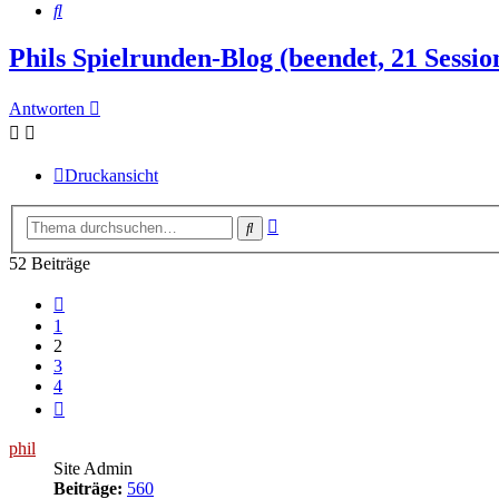
Suche
Phils Spielrunden-Blog (beendet, 21 Sessio
Antworten
Druckansicht
Erweiterte
Suche
Suche
52 Beiträge
Vorherige
1
2
3
4
Nächste
phil
Site Admin
Beiträge:
560