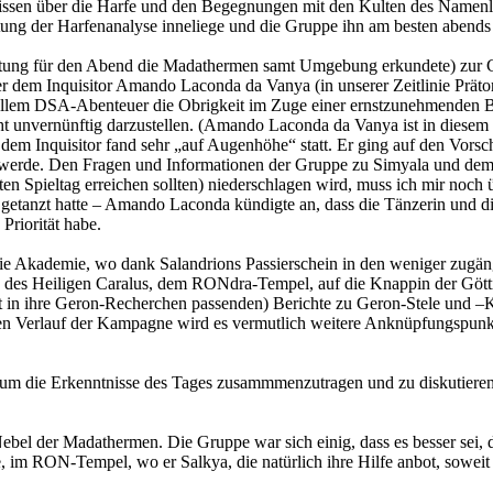
issen über die Harfe und den Begegnungen mit den Kulten des Namenlos
eitung der Harfenanalyse inneliege und die Gruppe ihn am besten abe
reitung für den Abend die Madathermen samt Umgebung erkundete) zur
 dem Inquisitor Amando Laconda da Vanya (in unserer Zeitlinie Prätor 
iellem DSA-Abenteuer die Obrigkeit im Zuge einer ernstzunehmenden B
t unvernünftig darzustellen. (Amando Laconda da Vanya ist in diesem 
em Inquisitor fand sehr „auf Augenhöhe“ statt. Er ging auf den Vorsch
 werde. Den Fragen und Informationen der Gruppe zu Simyala und dem B
en Spieltag erreichen sollten) niederschlagen wird, muss ich mir noch 
h) getanzt hatte – Amando Laconda kündigte an, dass die Tänzerin und d
Priorität habe.
ie Akademie, wo dank Salandrions Passierschein in den weniger zugäng
 des Heiligen Caralus, dem RONdra-Tempel, auf die Knappin der Götti
kt in ihre Geron-Recherchen passenden) Berichte zu Geron-Stele und –Kl
eren Verlauf der Kampagne wird es vermutlich weitere Anknüpfungspun
um die Erkenntnisse des Tages zusammmenzutragen und zu diskutieren; 
bel der Madathermen. Die Gruppe war sich einig, dass es besser sei
e, im RON-Tempel, wo er Salkya, die natürlich ihre Hilfe anbot, sowei