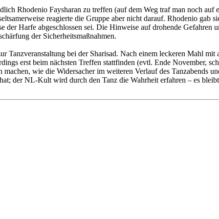
lich Rhodenio Faysharan zu treffen (auf dem Weg traf man noch auf ein
eltsamerweise reagierte die Gruppe aber nicht darauf. Rhodenio gab sic
lyse der Harfe abgeschlossen sei. Die Hinweise auf drohende Gefahren 
rschärfung der Sicherheitsmaßnahmen.
zur Tanzveranstaltung bei der Sharisad. Nach einem leckeren Mahl mit
dings erst beim nächsten Treffen stattfinden (evtl. Ende November, sch
 machen, wie die Widersacher im weiteren Verlauf des Tanzabends u
at; der NL-Kult wird durch den Tanz die Wahrheit erfahren – es bleibt