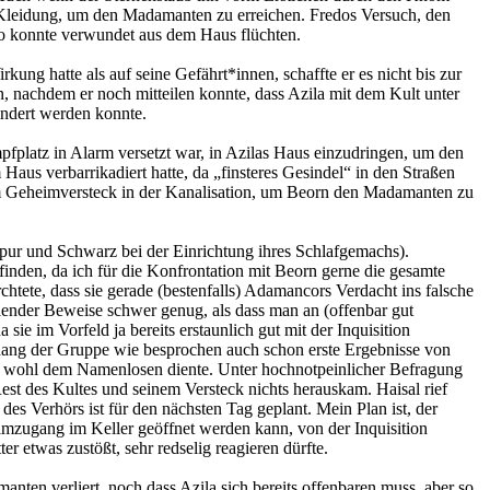
e Kleidung, um den Madamanten zu erreichen. Fredos Versuch, den
edo konnte verwundet aus dem Haus flüchten.
ng hatte als auf seine Gefährt*innen, schaffte er es nicht bis zur
nachdem er noch mitteilen konnte, dass Azila mit dem Kult unter
indert werden konnte.
platz in Alarm versetzt war, in Azilas Haus einzudringen, um den
 Haus verbarrikadiert hatte, da „finsteres Gesindel“ in den Straßen
s im Geheimversteck in der Kanalisation, um Beorn den Madamanten zu
rpur und Schwarz bei der Einrichtung ihres Schlafgemachs).
inden, da ich für die Konfrontation mit Beorn gerne die gesamte
tete, dass sie gerade (bestenfalls) Adamancors Verdacht ins falsche
hlender Beweise schwer genug, als dass man an (offenbar gut
ie im Vorfeld ja bereits erstaunlich gut mit der Inquisition
ang der Gruppe wie besprochen auch schon erste Ergebnisse von
ehr wohl dem Namenlosen diente. Unter hochnotpeinlicher Befragung
st des Kultes und seinem Versteck nichts herauskam. Haisal rief
es Verhörs ist für den nächsten Tag geplant. Mein Plan ist, der
mzugang im Keller geöffnet werden kann, von der Inquisition
 etwas zustößt, sehr redselig reagieren dürfte.
ten verliert, noch dass Azila sich bereits offenbaren muss, aber so