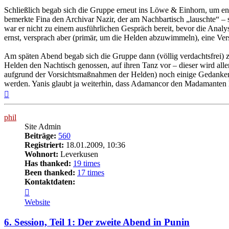
Schließlich begab sich die Gruppe erneut ins Löwe & Einhorn, um end
bemerkte Fina den Archivar Nazir, der am Nachbartisch „lauschte“ – s
war er nicht zu einem ausführlichen Gespräch bereit, bevor die Ana
ernst, versprach aber (primär, um die Helden abzuwimmeln), eine Ve
Am späten Abend begab sich die Gruppe dann (völlig verdachtsfrei) 
Helden den Nachtisch genossen, auf ihren Tanz vor – dieser wird aller
aufgrund der Vorsichtsmaßnahmen der Helden) noch einige Gedanken
werden. Yanis glaubt ja weiterhin, dass Adamancor den Madamanten h
Nach
oben
phil
Site Admin
Beiträge:
560
Registriert:
18.01.2009, 10:36
Wohnort:
Leverkusen
Has thanked:
19 times
Been thanked:
17 times
Kontaktdaten:
Kontaktdaten
von
Website
phil
6. Session, Teil 1: Der zweite Abend in Punin