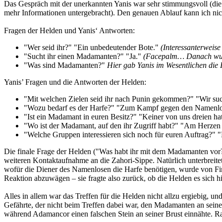
Das Gespräch mit der unerkannten Yanis war sehr stimmungsvoll (die Gr
mehr Informationen untergebracht). Den genauen Ablauf kann ich nicht
Fragen der Helden und Yanis‘ Antworten:
"Wer seid ihr?" "Ein unbedeutender Bote."
(Interessanterweis
"Sucht ihr einen Madamanten?" "Ja."
(Facepalm… Danach wurde
"Was sind Madamanten?"
Hier gab Yanis im Wesentlichen die
Yanis’ Fragen und die Antworten der Helden:
"Mit welchen Zielen seid ihr nach Punin gekommen?" "Wir suc
"Wozu bedarf es der Harfe?" "Zum Kampf gegen den Namenlo
"Ist ein Madamant in euren Besitz?" "Keiner von uns dreien 
"Wo ist der Madamant, auf den ihr Zugriff habt?" "Am Herzen
"Welche Gruppen interessieren sich noch für euren Auftrag?" "
Die finale Frage der Helden ("Was habt ihr mit dem Madamanten vor?
weiteren Kontaktaufnahme an die Zahori-Sippe. Natürlich unterbreite
wofür die Diener des Namenlosen die Harfe benötigen, wurde von Fina
Reaktion abzuwägen – sie fragte also zurück, ob die Helden es sich hi
Alles in allem war das Treffen für die Helden nicht allzu ergiebig, u
Gefährte, der nicht beim Treffen dabei war, den Madamanten an se
während Adamancor einen falschen Stein an seiner Brust einnähte. Raf