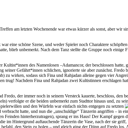
 Treffen am letzten Wochenende war etwas kürzer als sonst, aber wir si
z war eine schöne Szene, und weder Spieler noch Charaktere schöpft
atte, blieb unbemerkt. Nach dem Tanz stellte die Gruppe noch einige Fr
er Kultist*innen des Namenlosen –Adamancor, der beschlossen hatte,
g seiner Gefährt*innen schlichen, ignorierte sie aber zunächst. Fredo b
b) zu wirken, sodass sich Fina und Rahjadan alleine gegen vier Angrei
en trug! Nachdem Fina und Rahjadan zwei Kultistinnen erschlagen hatt
d Fredo, der immer noch in seinem Versteck kauerte, beschloss, den be
ln) verfolgte er die beiden unbemerkt zum Stadttor hinaus und, zu seine
Spielerwillen und den Würfeln war einfach nichts entgegen zu setzten
verbracht hatte, und nun die „unschuldige“ Tänzerin angriffen – in e
en Feinden hinterherzutragen), sprang er ins Haus! Der Kampf gegen di
 die im Hintergrund auftauchende Tänzerin die Vase, nach der sie griff
befahl, den Stein zu holen – und gleich ging der Djinn auf Fredo los