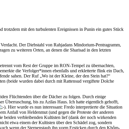
nd trotzdem mit den turbulenten Ereignissen in Punin ein gutes Stück
en Verdacht. Der Diebstahl von Rahjadans Mindorium-Pentragramm,
agen zu weiteren Orten, an denen die Sharisad in den letzten
 getrennt vom Rest der Gruppe im RON-Tempel zu übernachten,
emerkte die Verfolger*innen ebenfalls und erkletterte flink ein Dach,
fende sahen. Der Ruf „Wo ist der Kleine, der den Stein hat?“
en (beide wurden dabei durch mit Rattensud vergiftete Dolche
iden Flüchtenden über die Dächer zu folgen. Durch einige
r Überraschung, bis zu Azilas Haus. Ich hatte eigentlich gehofft,
. Hier wurde es nun interessant: Fredo interpretierte die Situation
inem Anfall von Heldenmut (und gegen die Proteste der anderen
e beiden verbleibenden Kultisten lief (dank der noch wirkenden
, nicht etwa einem der Kultisten über den Schädel zog, sondern
. Auch wenn der Sternenstaub ihn vorm Ersticken durch den Khôm-