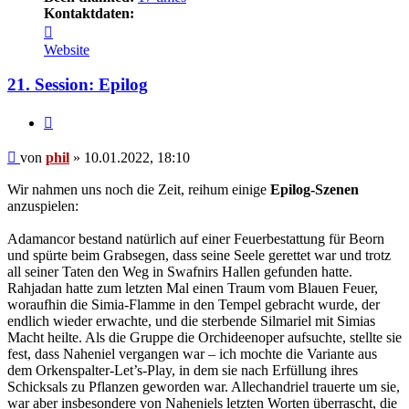
Kontaktdaten:
Kontaktdaten
von
Website
phil
21. Session: Epilog
Zitat
Beitrag
von
phil
»
10.01.2022, 18:10
Wir nahmen uns noch die Zeit, reihum einige
Epilog-Szenen
anzuspielen:
Adamancor bestand natürlich auf einer Feuerbestattung für Beorn
und spürte beim Grabsegen, dass seine Seele gerettet war und trotz
all seiner Taten den Weg in Swafnirs Hallen gefunden hatte.
Rahjadan hatte zum letzten Mal einen Traum vom Blauen Feuer,
woraufhin die Simia-Flamme in den Tempel gebracht wurde, der
endlich wieder erwachte, und die sterbende Silmariel mit Simias
Macht heilte. Als die Gruppe die Orchideenoper aufsuchte, stellte sie
fest, dass Naheniel vergangen war – ich mochte die Variante aus
dem Orkenspalter-Let’s-Play, in dem sie nach Erfüllung ihres
Schicksals zu Pflanzen geworden war. Allechandriel trauerte um sie,
war aber insbesondere von Naheniels letzten Worten überrascht, die