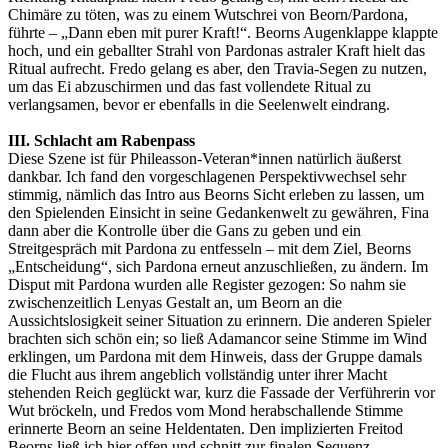
Chimäre zu töten, was zu einem Wutschrei von Beorn/Pardona,
führte – „Dann eben mit purer Kraft!“. Beorns Augenklappe klappte
hoch, und ein geballter Strahl von Pardonas astraler Kraft hielt das
Ritual aufrecht. Fredo gelang es aber, den Travia-Segen zu nutzen,
um das Ei abzuschirmen und das fast vollendete Ritual zu
verlangsamen, bevor er ebenfalls in die Seelenwelt eindrang.
III. Schlacht am Rabenpass
Diese Szene ist für Phileasson-Veteran*innen natürlich äußerst
dankbar. Ich fand den vorgeschlagenen Perspektivwechsel sehr
stimmig, nämlich das Intro aus Beorns Sicht erleben zu lassen, um
den Spielenden Einsicht in seine Gedankenwelt zu gewähren, Fina
dann aber die Kontrolle über die Gans zu geben und ein
Streitgespräch mit Pardona zu entfesseln – mit dem Ziel, Beorns
„Entscheidung“, sich Pardona erneut anzuschließen, zu ändern. Im
Disput mit Pardona wurden alle Register gezogen: So nahm sie
zwischenzeitlich Lenyas Gestalt an, um Beorn an die
Aussichtslosigkeit seiner Situation zu erinnern. Die anderen Spieler
brachten sich schön ein; so ließ Adamancor seine Stimme im Wind
erklingen, um Pardona mit dem Hinweis, dass der Gruppe damals
die Flucht aus ihrem angeblich vollständig unter ihrer Macht
stehenden Reich geglückt war, kurz die Fassade der Verführerin vor
Wut bröckeln, und Fredos vom Mond herabschallende Stimme
erinnerte Beorn an seine Heldentaten. Den implizierten Freitod
Beorns ließ ich hier offen und schnitt zur finalen Sequenz.