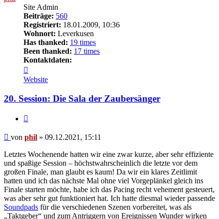
Site Admin
Beiträge:
560
Registriert:
18.01.2009, 10:36
Wohnort:
Leverkusen
Has thanked:
19 times
Been thanked:
17 times
Kontaktdaten:
Kontaktdaten
von
Website
phil
20. Session: Die Sala der Zaubersänger
Zitat
Beitrag
von
phil
»
09.12.2021, 15:11
Letztes Wochenende hatten wir eine zwar kurze, aber sehr effiziente
und spaßige Session – höchstwahrscheinlich die letzte vor dem
großen Finale, man glaubt es kaum! Da wir ein klares Zeitlimit
hatten und ich das nächste Mal ohne viel Vorgeplänkel gleich ins
Finale starten möchte, habe ich das Pacing recht vehement gesteuert,
was aber sehr gut funktioniert hat. Ich hatte diesmal wieder passende
Soundpads
für die verschiedenen Szenen vorbereitet, was als
„Taktgeber“ und zum Antriggern von Ereignissen Wunder wirken