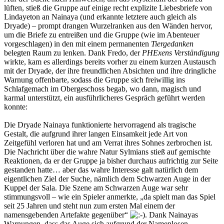
lüften, stieß die Gruppe auf einige recht explizite Liebesbriefe von
Lindayeton an Nainaya (und erkannte letztere auch gleich als
Dryade) – prompt drangen Wurzelranken aus den Wänden hervor,
um die Briefe zu entreißen und die Gruppe (wie im Abenteuer
vorgeschlagen) in den mit einem permanenten
Tiergedanken
belegten Raum zu lenken. Dank Fredo, der
PHExens Verständigung
wirkte, kam es allerdings bereits vorher zu einem kurzen Austausch
mit der Dryade, der ihre freundlichen Absichten und ihre dringliche
Warnung offenbarte, sodass die Gruppe sich freiwillig ins
Schlafgemach im Obergeschoss begab, wo dann, magisch und
karmal unterstützt, ein ausführlicheres Gespräch geführt werden
konnte:
Die Dryade Nainaya funktionierte hervorragend als tragische
Gestalt, die aufgrund ihrer langen Einsamkeit jede Art von
Zeitgefühl verloren hat und am Verrat ihres Sohnes zerbrochen ist.
Die Nachricht über die wahre Natur Sylmians stieß auf gemischte
Reaktionen, da er der Gruppe ja bisher durchaus aufrichtig zur Seite
gestanden hatte… aber das wahre Interesse galt natürlich dem
eigentlichen Ziel der Suche, nämlich dem Schwarzen Auge in der
Kuppel der Sala. Die Szene am Schwarzen Auge war sehr
stimmungsvoll – wie ein Spieler anmerkte, „da spielt man das Spiel
seit 25 Jahren und steht nun zum ersten Mal einem der
namensgebenden Artefakte gegenüber“
. Dank Nainayas
Warnungen, dass das Auge sich aufgrund der Namenlosen