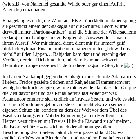
(wie z.B. von Naheniel gesandte Winde oder gar einen Auftritt
Allerichs) einzubauen.
Fina gelang es nicht, die Wand aus Eis zu überklettern, daher sprang
sie geschickt einem der Shakagra auf die Schulter. Beorn wurde
derweil immer „Pardona-artiger“, und die Stimme der Widersacherin
erklang immer häufiger in den Köpfen der Anwesenden – nach
ihrem Ausruf „Wer mir einmal dient, dient mir für immer“ griff
plötzlich Sylmian Fina an, mit einem tränenerfüllten „Ich will das
nicht!“ auf den Lippen… Rahjadan kam dazu und erschlug den
Verräter, der den Hieb hinnahm, mit dem Flammenschwert.
Definitiv ein angemessenes Ende für diese tragische Storyline
.
Im harten Nahkampf gegen die Shakagra, die sich trotz Adamancors
Hieben, Fredos gezielte Stichen und Rahjadans Flammenschwert
wenig beeindruckt zeigten, wurde mittlerweile klar, dass der Gruppe
die Zeit davonlief und das Ritual bereits fast vollendet war.
Adamancor erinnerte sich endlich an Travias Segen, und wie es sich
für einen Rondrianer gehört, setzte er ihn nicht etwa zu seinem
eigenen Schutz ein, sondern zu dem der Welt vor dem Übel des
Basiliskenkönigs ein: Mit der Erinnerung an ein Herdfeuer im
Herzen versuchte er, mit Travias Hilfe die Eiswand zu schmelzen,
die Beorn schützte – was ich nach der stimmungsvollen
Beschreibung des Spielers natürlich sehr passend fand! So war
endlich der Weg zum Blender frei, und nachdem Fina beherzt über