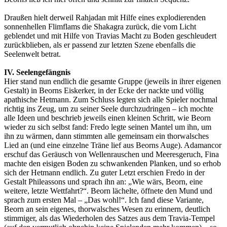
Draußen hielt derweil Rahjadan mit Hilfe eines explodierenden
sonnenhellen Flimflams die Shakagra zurück, die vom Licht
geblendet und mit Hilfe von Travias Macht zu Boden geschleudert
zurückblieben, als er passend zur letzten Szene ebenfalls die
Seelenwelt betrat.
IV. Seelengefängnis
Hier stand nun endlich die gesamte Gruppe (jeweils in ihrer eigenen
Gestalt) in Beorns Eiskerker, in der Ecke der nackte und völlig
apathische Hetmann. Zum Schluss legten sich alle Spieler nochmal
richtig ins Zeug, um zu seiner Seele durchzudringen – ich mochte
alle Ideen und beschrieb jeweils einen kleinen Schritt, wie Beorn
wieder zu sich selbst fand: Fredo legte seinen Mantel um ihn, um
ihn zu wärmen, dann stimmten alle gemeinsam ein thorwalsches
Lied an (und eine einzelne Träne lief aus Beorns Auge). Adamancor
erschuf das Geräusch von Wellenrauschen und Meeresgeruch, Fina
machte den eisigen Boden zu schwankenden Planken, und so erhob
sich der Hetmann endlich. Zu guter Letzt erschien Fredo in der
Gestalt Phileassons und sprach ihn an: „Wie wärs, Beorn, eine
weitere, letzte Wettfahrt?“. Beorn lächelte, öffnete den Mund und
sprach zum ersten Mal – „Das wohl!“. Ich fand diese Variante,
Beorn an sein eigenes, thorwalsches Wesen zu erinnern, deutlich
stimmiger, als das Wiederholen des Satzes aus dem Travia-Tempel