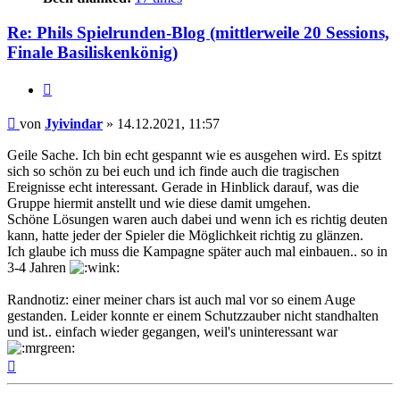
Re: Phils Spielrunden-Blog (mittlerweile 20 Sessions,
Finale Basiliskenkönig)
Zitat
Beitrag
von
Jyivindar
»
14.12.2021, 11:57
Geile Sache. Ich bin echt gespannt wie es ausgehen wird. Es spitzt
sich so schön zu bei euch und ich finde auch die tragischen
Ereignisse echt interessant. Gerade in Hinblick darauf, was die
Gruppe hiermit anstellt und wie diese damit umgehen.
Schöne Lösungen waren auch dabei und wenn ich es richtig deuten
kann, hatte jeder der Spieler die Möglichkeit richtig zu glänzen.
Ich glaube ich muss die Kampagne später auch mal einbauen.. so in
3-4 Jahren
Randnotiz: einer meiner chars ist auch mal vor so einem Auge
gestanden. Leider konnte er einem Schutzzauber nicht standhalten
und ist.. einfach wieder gegangen, weil's uninteressant war
Nach
oben