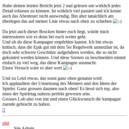
Habe deinen letzten Bericht jetzt 2 mal gelesen um wirklich jedes
Detail erfassen zu können. Ist wirklich viel passiert und ich kenne
auch das Abenteuer nicht auswendig. Bin aber tatsächlich am
überlegen das auf meiner Liste etwas nach oben zu schieben
Da jetzt auch dieser Brocken hinter euch liegt, würde mich
interessieren wie es denn bei euch weiter geht.
Und ob du diese Kampagne empfehlen kannst. Ich bin etwas
kritisch, dass die Epik gut mit dem 5er Regelwerk umsetzbar ist, da
doch sehr schwere Geschütze aufgefahren werden, die so nicht
gekontert werden können. Und diese Szenen zu beschneiden nimmt
einfach zu viel weg, das diese Kampagne ausmacht.
Einen Versuch wäre es aber wert
Und zu Letzt etwas, das sonst ganz oben genannt wird:
Ich applaudiere der Umsetzung des Meisters und den Ideen der
Spieler. Ganz grossen daumen nach oben! Es liesst sich top, also
muss der Spieletag nahezu perfekt gewesen sein.
Grosses Lob also von mir und einen Glückwunsch die kampagne
zuende gebracht zu haben.
Nach
oben
phil
Site Admin