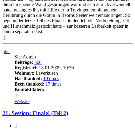
die schmelzende Wand gesprungen war und sich zurückverwandelt
hatte, gelang es ihr, mit Hilfe der in Travingen empfangenen
Berührung durch die Göttin in Beorns Seelenwelt einzudringen. So
begann der letzte Teil des Finales, in den ich viel Vorbereitungszeit
und Hirnschmalz gesteckt hatte – zur besseren Lesbarkeit später in
einem separaten Post.
Nach
oben
phil
Site Admin
Beiträge:
560
Registriert:
18.01.2009, 10:36
Wohnort:
Leverkusen
Has thanked:
19 times
Been thanked:
17 times
Kontaktdaten:
Kontaktdaten
von
Website
phil
21. Session: Finale! (Teil 2)
Zitat