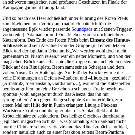
an schweren magischen (und profanen) Geschützen im Finale der
Kampagne gar nicht traurig fand.
Und so brach das Heer schließlich unter Führung des Roten Pfeils
zum bi-elementaren Vortex auf (natürlich hatte ich für die
angemessene Epik wieder passende
Soundpads
mit Szenen-Triggern
vorbereitet). Adamancor und Fina blieben vorerst noch bei ihrer
Katzenform. Das Ende des Roten Pfeils beim
Einsatz des Humus-
Schlüssels
und sein Abschied von der Gruppe (mit einem letzten
Blick und der lapidaren Erkenntnis „Wir werden wohl doch nicht
gemeinsam zu Niamh reisen.“ war ein netter Moment), und von der
magischen Brücke aus erhaschte die Gruppe dann auch einen ersten
Blick auf den Ritualplatz, Beorn samt seinen Schergen und dem
vollen Ausmaß der Rattenplage. Am Fuß der Brücke wurde die
volle Dröhnungen an Defensiv-Zaubern und –Liturgien „gezündet“
(Armatrutz, Sternenstaub, Gardianum…), während die Katzenelfen
bereits angriffen, um eine Bresche zu schlagen. Fredo beschloss
spontan (wohl angespornt durch das Aleeza, das ihn mit
sprunghaftem Zorn gegen die geschuppte Kreatur erfüllte), zum
ersten Mal mit Hilfe der in Punin erlangten Liturgie Phexens
Wurfstern zu rufen und ihn quer über das Schlachtfeld auf die
Krötenchimäre zu schleudern. Das heilige Geschoss durchdrang
jeglichen magischen Schutz – was (dramaturgisch dankbar) nicht
nur die Chimäre schwer verletzte und das Ritual zunächst aufhielt,
sondern natürlich auch zu einer Reaktion seitens Beorn/Pardona