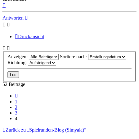
Nach
oben
Antworten
Druckansicht
Anzeigen:
Sortiere nach:
Richtung:
52 Beiträge
Vorherige
1
2
3
4
Zurück zu „Spielrunden-Blog (Simyala)“