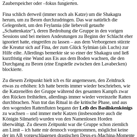
Zauberspeicher oder –fokus fungierten.
Fina schlich derweil (immer noch als Katze) um die Shakagra
herum, um zu Beorn durchzudringen. Das war natürlich die
Gelegenheit, um den Feylamia (die liebevoll getaufte
„Schattenkatze“), deren Bedrohung die Gruppe in den vorigen
Sessions und bei meinen Andeutungen zu Beginn der Schlacht eher
ignoriert hatte, eingreifen zu lassen – aus dem Verborgenen stürzte
die Kreatur sich auf Fina, der zum Glück Sylmian (als Luchs) zur
Hilfe eilte. Allerdings bemerkte sie so einer der Shakagra und ließ
kurzfristig eine Wand aus Eis aus dem Boden wachsen, die den
Durchgang zu Beorn (eine Engstelle zwischen den Lavabecken)
blockierte.
Zu diesem Zeitpunkt hielt ich es für angemessen, den Zeitdruck
etwas zu erhöhen: Ich hatte bereits immer wieder beschrieben, wie
die Katzenelfen der Gruppe während des gesamten Kampfs zwar
den Rücken freihielten, allerdings immer wieder vereinzelte Ratten
durchbrachen. Nun trat das Ritual in die kritische Phase, und aus
den wogenden Rattenfluten begann der
Leib des Basiliskenkönigs
zu wachsen – und immer mehr Katzen (insbesondere auch die
Königin Silmariel) wurden von den Namenlosen Horden
überwältigt. Zu diesem Zeitpunkt war die Gruppe schon ziemlich
am Limit – ich hatte mir dennoch vorgenommen, möglichst keine
der im AB vorgeschlagenen drastischen Deus-ex-Machina-Momente