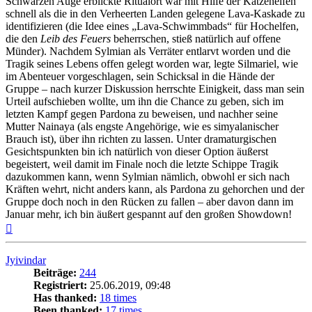
Schwarzen Auge erblickte Ritualort war mit Hilfe der Katzenelfen
schnell als die in den Verheerten Landen gelegene Lava-Kaskade zu
identifizieren (die Idee eines „Lava-Schwimmbads“ für Hochelfen,
die den
Leib des Feuers
beherrschen, stieß natürlich auf offene
Münder). Nachdem Sylmian als Verräter entlarvt worden und die
Tragik seines Lebens offen gelegt worden war, legte Silmariel, wie
im Abenteuer vorgeschlagen, sein Schicksal in die Hände der
Gruppe – nach kurzer Diskussion herrschte Einigkeit, dass man sein
Urteil aufschieben wollte, um ihn die Chance zu geben, sich im
letzten Kampf gegen Pardona zu beweisen, und nachher seine
Mutter Nainaya (als engste Angehörige, wie es simyalanischer
Brauch ist), über ihn richten zu lassen. Unter dramaturgischen
Gesichtspunkten bin ich natürlich von dieser Option äußerst
begeistert, weil damit im Finale noch die letzte Schippe Tragik
dazukommen kann, wenn Sylmian nämlich, obwohl er sich nach
Kräften wehrt, nicht anders kann, als Pardona zu gehorchen und der
Gruppe doch noch in den Rücken zu fallen – aber davon dann im
Januar mehr, ich bin äußert gespannt auf den großen Showdown!
Nach
oben
Jyivindar
Beiträge:
244
Registriert:
25.06.2019, 09:48
Has thanked:
18 times
Been thanked:
17 times