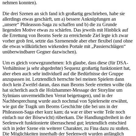
nehmen konnten).
Die drei Szenen an sich fand ich großartig geschrieben, habe sie
allerdings etwas geschärft, um a) bessere Anknüpfungen an
„unsere“ Phileasson-Saga zu schaffen und b) die zu Grunde
liegenden Motive etwas zu schärfen. Das jeweils mit Hinblick auf
die Errettung von Beorns Seele zu erreichende Ziel legte ich zwar
vorher grob fest, setzte das Szenenende aber eher flexibel (und ohne
die etwas willkürlichen wirkenden Portale mit „Passierschlägen“
unüberwindbarer Gegner dazwischen).
Um es gleich vorwegzunehmen: Ich glaube, dass diese (für DSA-
Verhältnisse ja sehr abgedrehte) Sequenz großartig funktioniert hat,
aber eben auch sehr individuell auf die Bedürfnisse der Gruppe
anzupassen ist. Letztendlich herrschte bei meinen Spielern dann
doch kein Zweifel daran, dass man Beorns Seele erretten wollte (da
hat sicherlich auch die Holzhammer-Message der Storyline um
Sylmians unvermeidlichen Verrat beigetragen), und in der
Nachbesprechung wurde auch nochmal von Spielerseite erwähnt,
wie gut die Tragik um Beorns Geschichte (die bei uns in der
Phileasson-Saga eher kurz kam; da war er über weite Teile noch
einfach nur der Bösewicht) rüberkam. Die Handlungsfreiheit in der
Seelenwelt funktionierte überraschend gut; letztendlich entschied
sich in jeder Szene ein weiterer Charakter, zu Fina dazu zu stoßen.
Die Möglichkeiten innerhalb der Seelenwelt wurden anfänglich