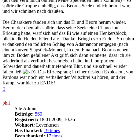
(auf den vermutlich ohnehin keine Spielenden mehr kommen) – so
spürte die Gruppe einhellig, dass Beorns Seele endlich befreit war,
und wir schnitten nach draußen.
Die Charaktere fanden sich um das Ei und Beorn herum wieder.
Beorn, der ebenfalls spürte, dass seine Seele eine Chance auf
Erlösung hatte, warf sich auf das Ei wie auf einen Henkersblock,
blickte die Helden bittend an: „Danke. Bringt es zu Ende.“ So nahm
er dankend den tödlichen Schlag von Adamancor entgegen (nach
einem kurzen Slapstick-Moment, in dem Fina nach Beorns neben
ihm zu Boden gefallener Axt griff, sich dann erinnerte, dass ich sie
wiederholt als verflucht beschrieben hatte, inkl. purpurnen
Schwaden und dauerhaft triefendem Blut, und sie schnell wieder
fallen ließ
). Das Ei zersprang in einer riesigen Explosion, von
Pardona war noch ein verhallender Wutschrei zu hören, und der
Kampf war hier zu ENDE!
Nach
oben
phil
Site Admin
Beiträge:
560
Registriert:
18.01.2009, 10:36
Wohnort:
Leverkusen
Has thanked:
19 times
Been thanked:
17 times