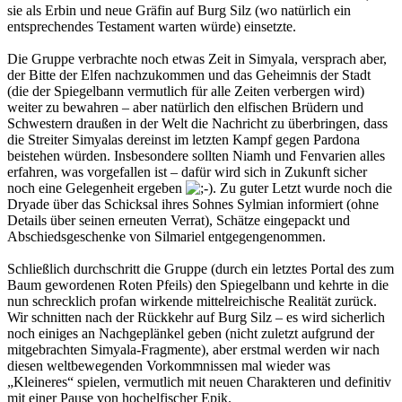
sie als Erbin und neue Gräfin auf Burg Silz (wo natürlich ein
entsprechendes Testament warten würde) einsetzte.
Die Gruppe verbrachte noch etwas Zeit in Simyala, versprach aber,
der Bitte der Elfen nachzukommen und das Geheimnis der Stadt
(die der Spiegelbann vermutlich für alle Zeiten verbergen wird)
weiter zu bewahren – aber natürlich den elfischen Brüdern und
Schwestern draußen in der Welt die Nachricht zu überbringen, dass
die Streiter Simyalas dereinst im letzten Kampf gegen Pardona
beistehen würden. Insbesondere sollten Niamh und Fenvarien alles
erfahren, was vorgefallen ist – dafür wird sich in Zukunft sicher
noch eine Gelegenheit ergeben
. Zu guter Letzt wurde noch die
Dryade über das Schicksal ihres Sohnes Sylmian informiert (ohne
Details über seinen erneuten Verrat), Schätze eingepackt und
Abschiedsgeschenke von Silmariel entgegengenommen.
Schließlich durchschritt die Gruppe (durch ein letztes Portal des zum
Baum gewordenen Roten Pfeils) den Spiegelbann und kehrte in die
nun schrecklich profan wirkende mittelreichische Realität zurück.
Wir schnitten nach der Rückkehr auf Burg Silz – es wird sicherlich
noch einiges an Nachgeplänkel geben (nicht zuletzt aufgrund der
mitgebrachten Simyala-Fragmente), aber erstmal werden wir nach
diesen weltbewegenden Vorkommnissen mal wieder was
„Kleineres“ spielen, vermutlich mit neuen Charakteren und definitiv
mit einer Pause von hochelfischer Epik.