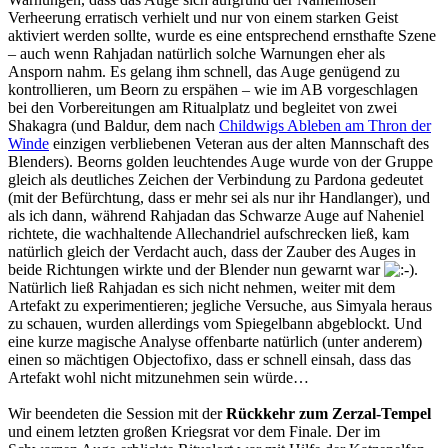
Verheerung erratisch verhielt und nur von einem starken Geist
aktiviert werden sollte, wurde es eine entsprechend ernsthafte Szene
– auch wenn Rahjadan natürlich solche Warnungen eher als
Ansporn nahm. Es gelang ihm schnell, das Auge genügend zu
kontrollieren, um Beorn zu erspähen – wie im AB vorgeschlagen
bei den Vorbereitungen am Ritualplatz und begleitet von zwei
Shakagra (und Baldur, dem nach
Childwigs Ableben am Thron der
Winde
einzigen verbliebenen Veteran aus der alten Mannschaft des
Blenders). Beorns golden leuchtendes Auge wurde von der Gruppe
gleich als deutliches Zeichen der Verbindung zu Pardona gedeutet
(mit der Befürchtung, dass er mehr sei als nur ihr Handlanger), und
als ich dann, während Rahjadan das Schwarze Auge auf Naheniel
richtete, die wachhaltende Allechandriel aufschrecken ließ, kam
natürlich gleich der Verdacht auch, dass der Zauber des Auges in
beide Richtungen wirkte und der Blender nun gewarnt war
.
Natürlich ließ Rahjadan es sich nicht nehmen, weiter mit dem
Artefakt zu experimentieren; jegliche Versuche, aus Simyala heraus
zu schauen, wurden allerdings vom Spiegelbann abgeblockt. Und
eine kurze magische Analyse offenbarte natürlich (unter anderem)
einen so mächtigen Objectofixo, dass er schnell einsah, dass das
Artefakt wohl nicht mitzunehmen sein würde…
Wir beendeten die Session mit der
Rückkehr zum Zerzal-Tempel
und einem letzten großen Kriegsrat vor dem Finale. Der im