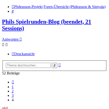
Phileasson-Projekt
Foren-Übersicht (Phileasson & Simyala)
Suche
Phils Spielrunden-Blog (beendet, 21
Sessions)
Antworten
Druckansicht
Erweiterte
Suche
Suche
52 Beiträge
Vorherige
1
2
3
4
phil