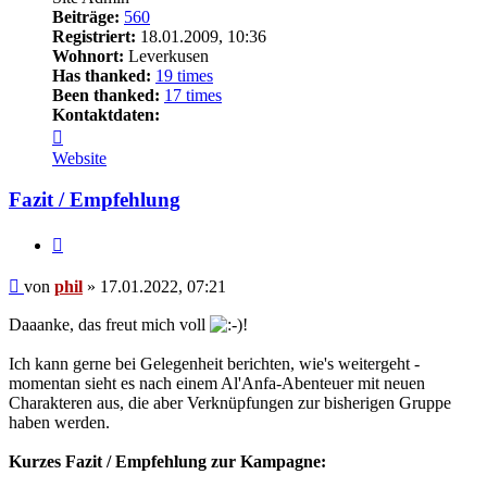
Beiträge:
560
Registriert:
18.01.2009, 10:36
Wohnort:
Leverkusen
Has thanked:
19 times
Been thanked:
17 times
Kontaktdaten:
Kontaktdaten
von
Website
phil
Fazit / Empfehlung
Zitat
Beitrag
von
phil
»
17.01.2022, 07:21
Daaanke, das freut mich voll
!
Ich kann gerne bei Gelegenheit berichten, wie's weitergeht -
momentan sieht es nach einem Al'Anfa-Abenteuer mit neuen
Charakteren aus, die aber Verknüpfungen zur bisherigen Gruppe
haben werden.
Kurzes Fazit / Empfehlung zur Kampagne: