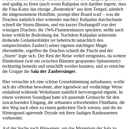
und spaßig zu lösen (auch wenn Rahjadan sich darüber ärgerte, dass
die Fina-Katze das einzige „Beutestück“ aus dem Tempel, nämlich
die mitgenommene Holzflöte, prompt über Board warf – was die
Drachen natürlich eher wütender machte): Rahjadan durchschaute
schnell die Sturm-Illusion, und ein kurzer Drohangriff von drei
winzigen Drachen, die 1W6-Flammenlanzen spuckten, stellte auch
keine wirkliche Bedrohung dar. Nachdem Rahjadan seinerseits
drohende Gedankenbilder (er beherrscht tatsächlich den
entsprechenden Zauber!) seiner eigenen mächtigen Magie
übermittelte, ergriffen die Drachen schnell die Flucht und der
„Sturm“ legte sich. Der Rest der Reise verlief ereignislos, da weitere
Hindernisse (wie ein zwischen Bäumen gespanntes Spinnennetz)
rechtzeitig bemerkt und umschifft werden konnten, und so erreichte
die Gruppe die
Sala der Zaubersänger
.
Hier versuchte ich eine schöne Gruselstimmung aufzubauen, wofür
sich der offenbar bewohnte, aber irgendwie auf verdächtige Weise
einladend wirkende Wohnbaum natürlich hervorragend eignete. In
einem weiterem Soundpad hatte ich passende Geräusche für den
zuwachsenden Eingang, die seltsamen schwebenden Flimflams, die
den Weg nach oben zu einem gedeckten Tisch wiesen, und die im
Hintergrund agierende Dryade mit ihren fauligen Rankenarmen
vorbereitet.
Auf der Suche nach Hinweisen, um das Mysterium der Sala zu