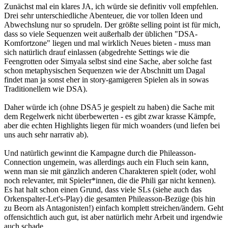
Zunächst mal ein klares JA, ich würde sie definitiv voll empfehlen.
Drei sehr unterschiedliche Abenteuer, die vor tollen Ideen und
Abwechslung nur so sprudeln. Der größte selling point ist für mich,
dass so viele Sequenzen weit außerhalb der üblichen "DSA-
Komfortzone" liegen und mal wirklich Neues bieten - muss man
sich natürlich drauf einlassen (abgedrehte Settings wie die
Feengrotten oder Simyala selbst sind eine Sache, aber solche fast
schon metaphysischen Sequenzen wie der Abschnitt um Dagal
findet man ja sonst eher in story-gamigeren Spielen als in sowas
Traditionellem wie DSA).
Daher würde ich (ohne DSA5 je gespielt zu haben) die Sache mit
dem Regelwerk nicht überbewerten - es gibt zwar krasse Kämpfe,
aber die echten Highlights liegen für mich woanders (und liefen bei
uns auch sehr narrativ ab).
Und natürlich gewinnt die Kampagne durch die Phileasson-
Connection ungemein, was allerdings auch ein Fluch sein kann,
wenn man sie mit gänzlich anderen Charakteren spielt (oder, wohl
noch relevanter, mit Spieler*innen, die die Phili gar nicht kennen).
Es hat halt schon einen Grund, dass viele SLs (siehe auch das
Orkenspalter-Let's-Play) die gesamten Phileasson-Bezüge (bis hin
zu Beorn als Antagonisten!) einfach komplett streichen/ändern. Geht
offensichtlich auch gut, ist aber natürlich mehr Arbeit und irgendwie
auch schade.