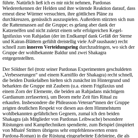
führte. Natürlich ließ ich es mir nicht nehmen, Pardonas
Wiedererkennen der Helden und ihre wütende Reaktion darauf, dass
erneut diese Würmer versuchten, ihre göttlichen Pläne zu
durchkreuzen, genüsslich auszuspielen. Außerdem stürzten sich nun
die Rattenmassen auf die Gruppe; es gelang aber dank der
Katzenelfen und nicht zuletzt einem sehr erfolgreichen Kegel-
Ignifaxius von Rahjadan (der im Endkampf dank Gefäß der Sterne
und Kairan-Blättern gefühlt dreistellig viele AsP raushaute) recht
schnell zum
inneren Verteidungsring
durchzudringen, wo sich der
Gruppe der wohlbekannte Baldur und zwei Shakagra
entgegenstellten.
Der Söldner fiel (trotz seiner Pardonas Experimenten geschuldeten
„Verbesserungen“ und einem Karnifilo der Shakagra) recht schnell,
die beiden Dunkelalben hielten sich zunächst im Hintergrund und
beharkten die Gruppe mit Zaubern (u.a. einem Frigifaxius und
einem Zorn der Elemente, die beiden an Rahjadans mächtigem
Gardianum zerfaserten), um Beorn mehr Zeit fürs Ritual zu
erkaufen. Insbesondere die Phileasson-Veteran*innen der Gruppe
zeigten deutlichen Respekt vor diesen aus dem Himmelsturm
wohlbekannten gefährlichen Gegnern, zumal ich den beiden
Shakagra (als Mitglieder von Pardonas Leibwache) besondere
Rüstungen und Kampftechniken spendierte, zum Beispiel (inspiriert
von Mhairé Stritters übrigens sehr empfehlenswerten ersten
Pardona-Roman) in die Rüstung eingearbeitete Edelsteine, die als