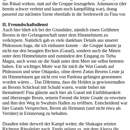
das Ritual wirken, statt auf die Gruppe loszugehen. Adamancor (der
bereits schwer verletzt und kaum noch kampffähig war), drang
passend zur nächsten Szene ebenfalls in die Seelenwelt zu Fina vor.
II. Freundschaftsdienst
Auch hier blieb ich bei der Grundidee, nämlich einen Gefährten
Beorns in der Gefangenschaft unter dem Himmelsturm zu
verkörpern. Natürlich gab es viele dankbare Details aus unserer
Phileasson-Saga, die ich einbauen konnte – die Gruppe kannte ja
nicht nur den besagten Recken (Garad), sondern auch die Minen
unter dem Himmelsturm und zumindest den Eingang zu Tieha
Magra, auch wenn sie die Stadt unter dem Meer nie selbst betreten
haben. Ein wichtiges Motiv war für mich die Wut Garads auf
Phileasson und seine Ottajasko, ohne deren Zutun Beorns Leute ja
im Himmelsturm gar nicht erst von Pardona gefangen genommen
worden wären… Das Dilemma, dass die Helden ja gewissermaßen
an Beorns Schicksal mit Schuld waren, wurde bisher nie
thematisiert! Fina glänzte auch hier als Garad mit Einfühlsamkeit
und überzeugte Beorn, seinem Freund die letzte Gnade zu erweisen
und ihm den Weg in Swafnirs Hallen zu eröffnen. Entscheidend war
hier Garads Versprechen, Beorn als Hetmann (und nicht etwa als
Verräter) in Erinnerung zu behalten.
Draußen tobte derweil der Kampf weiter, die Shakagra setzten
Richtung Ritualplatz nach. Fredo gelang es, mit dem Aleeza die