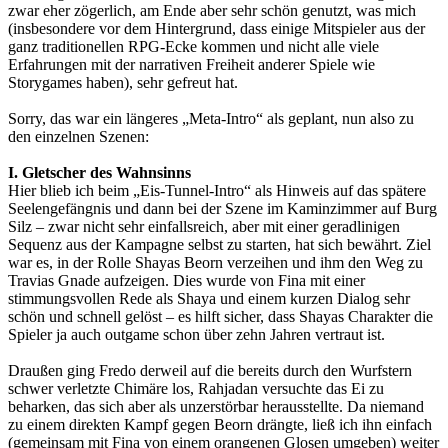
zwar eher zögerlich, am Ende aber sehr schön genutzt, was mich
(insbesondere vor dem Hintergrund, dass einige Mitspieler aus der
ganz traditionellen RPG-Ecke kommen und nicht alle viele
Erfahrungen mit der narrativen Freiheit anderer Spiele wie
Storygames haben), sehr gefreut hat.
Sorry, das war ein längeres „Meta-Intro“ als geplant, nun also zu
den einzelnen Szenen:
I. Gletscher des Wahnsinns
Hier blieb ich beim „Eis-Tunnel-Intro“ als Hinweis auf das spätere
Seelengefängnis und dann bei der Szene im Kaminzimmer auf Burg
Silz – zwar nicht sehr einfallsreich, aber mit einer geradlinigen
Sequenz aus der Kampagne selbst zu starten, hat sich bewährt. Ziel
war es, in der Rolle Shayas Beorn verzeihen und ihm den Weg zu
Travias Gnade aufzeigen. Dies wurde von Fina mit einer
stimmungsvollen Rede als Shaya und einem kurzen Dialog sehr
schön und schnell gelöst – es hilft sicher, dass Shayas Charakter die
Spieler ja auch outgame schon über zehn Jahren vertraut ist.
Draußen ging Fredo derweil auf die bereits durch den Wurfstern
schwer verletzte Chimäre los, Rahjadan versuchte das Ei zu
beharken, das sich aber als unzerstörbar herausstellte. Da niemand
zu einem direkten Kampf gegen Beorn drängte, ließ ich ihn einfach
(gemeinsam mit Fina von einem orangenen Glosen umgeben) weiter