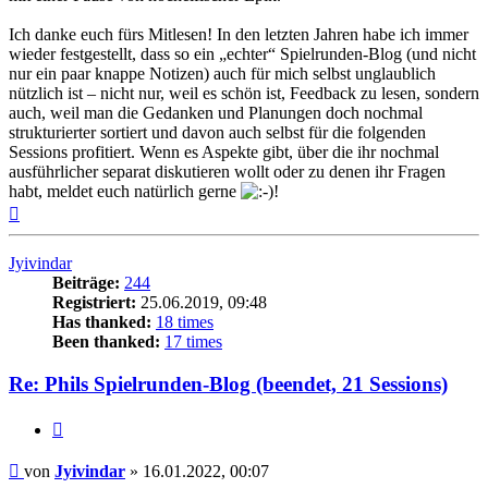
Ich danke euch fürs Mitlesen! In den letzten Jahren habe ich immer
wieder festgestellt, dass so ein „echter“ Spielrunden-Blog (und nicht
nur ein paar knappe Notizen) auch für mich selbst unglaublich
nützlich ist – nicht nur, weil es schön ist, Feedback zu lesen, sondern
auch, weil man die Gedanken und Planungen doch nochmal
strukturierter sortiert und davon auch selbst für die folgenden
Sessions profitiert. Wenn es Aspekte gibt, über die ihr nochmal
ausführlicher separat diskutieren wollt oder zu denen ihr Fragen
habt, meldet euch natürlich gerne
!
Nach
oben
Jyivindar
Beiträge:
244
Registriert:
25.06.2019, 09:48
Has thanked:
18 times
Been thanked:
17 times
Re: Phils Spielrunden-Blog (beendet, 21 Sessions)
Zitat
Beitrag
von
Jyivindar
»
16.01.2022, 00:07