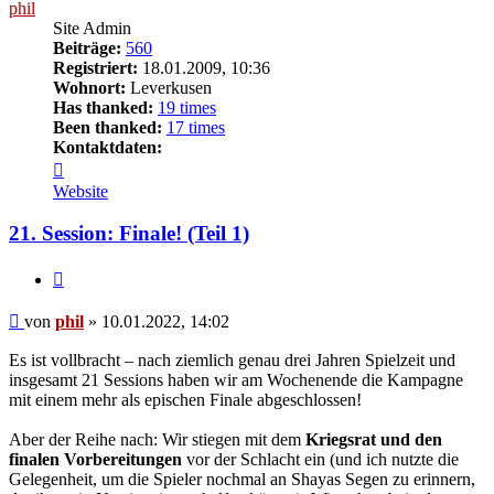
phil
Site Admin
Beiträge:
560
Registriert:
18.01.2009, 10:36
Wohnort:
Leverkusen
Has thanked:
19 times
Been thanked:
17 times
Kontaktdaten:
Kontaktdaten
von
Website
phil
21. Session: Finale! (Teil 1)
Zitat
Beitrag
von
phil
»
10.01.2022, 14:02
Es ist vollbracht – nach ziemlich genau drei Jahren Spielzeit und
insgesamt 21 Sessions haben wir am Wochenende die Kampagne
mit einem mehr als epischen Finale abgeschlossen!
Aber der Reihe nach: Wir stiegen mit dem
Kriegsrat und den
finalen Vorbereitungen
vor der Schlacht ein (und ich nutzte die
Gelegenheit, um die Spieler nochmal an Shayas Segen zu erinnern,