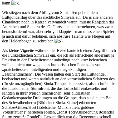
kann
.
Wir stiegen nach dem Abflug vom Simia-Tempel mit dem
Luftgondelflug über das nächtliche Simyala ein. Da ja alle anderen
Charaktere noch in Katzen verwandelt waren, musste Rahjadan das
Antreiben und Steuern des Gefährts alleine übernehmen, was zwar
herausfordernd war, aber sehr gut klappte – man muss einen Spieler
ja auch mal dafür belohnen, sich abstruse Talente wie Fliegen auf
den Heldenbogen zu schreiben
.
Als kleine Vignette während der Reise baute ich einen Angriff durch
die Funkeldrachen Simyalas ein, die ich als erfrischend andersartige
Fraktion in der Hochelfenstadt unbedingt noch kurz beleuchten
wollte – nicht nur wegen des humoristischen Potenzials von
„pratchettesken“, intelligenten und magiekundigen
„Taschendrachen“. Die Wesen hatten den Start der Luftgondel
beobachtet und waren natürlich an den vermeintlichen Schätzen des
(für sie unzugänglichen) Simia-Tempels interessiert, also schufen sie
die Illusion einer Sturmfront, die das Luftschiff einkesselte, und
sandten in ihrer typisch drachischen, sehr bildlastigen
Gedankensprache Drohungen an die Gruppe, dass sie die „im Bau
des Schwalbenherrn [Bild einer Simia-Statue] erbeuteten
Schätze/Glitzer/Hort [Edelsteine, Münzhaufen, goldene
Vogelstatuen]“ hergeben sollten, „sonst Tod/Auslöschung [tosender
Sturm zerreißt Gondel]“. Letztendlich war die Begegnung schnell