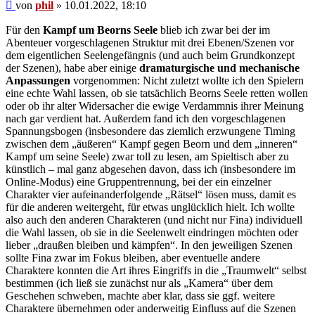
Beitrag
von
phil
»
10.01.2022, 18:10
Für den
Kampf um Beorns Seele
blieb ich zwar bei der im
Abenteuer vorgeschlagenen Struktur mit drei Ebenen/Szenen vor
dem eigentlichen Seelengefängnis (und auch beim Grundkonzept
der Szenen), habe aber einige
dramaturgische und mechanische
Anpassungen
vorgenommen: Nicht zuletzt wollte ich den Spielern
eine echte Wahl lassen, ob sie tatsächlich Beorns Seele retten wollen
oder ob ihr alter Widersacher die ewige Verdammnis ihrer Meinung
nach gar verdient hat. Außerdem fand ich den vorgeschlagenen
Spannungsbogen (insbesondere das ziemlich erzwungene Timing
zwischen dem „äußeren“ Kampf gegen Beorn und dem „inneren“
Kampf um seine Seele) zwar toll zu lesen, am Spieltisch aber zu
künstlich – mal ganz abgesehen davon, dass ich (insbesondere im
Online-Modus) eine Gruppentrennung, bei der ein einzelner
Charakter vier aufeinanderfolgende „Rätsel“ lösen muss, damit es
für die anderen weitergeht, für etwas unglücklich hielt. Ich wollte
also auch den anderen Charakteren (und nicht nur Fina) individuell
die Wahl lassen, ob sie in die Seelenwelt eindringen möchten oder
lieber „draußen bleiben und kämpfen“. In den jeweiligen Szenen
sollte Fina zwar im Fokus bleiben, aber eventuelle andere
Charaktere konnten die Art ihres Eingriffs in die „Traumwelt“ selbst
bestimmen (ich ließ sie zunächst nur als „Kamera“ über dem
Geschehen schweben, machte aber klar, dass sie ggf. weitere
Charaktere übernehmen oder anderweitig Einfluss auf die Szenen