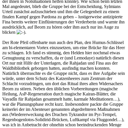
der ihnen in Notsituationen helfen könnte). Wie schon beim letzten
Mal angedeutet, blieb die Gruppe bei der Entscheidung, Sylmians
Urteil zunächst aufzuschieben und ihm die Gelegenheit zu einem
finalen Kampf gegen Pardona zu geben – lustigerweise antizipierte
Fina bereits weitere Einflüsterungen der Verderberin und warnte ihn
ausdrücklich, auf Beorn zu hören oder ihm auch nur ins Auge zu
blicken
.
Der Rote Pfeil offenbarte nun auch den Plan, den Humus-Schlüssel
am bi-elementaren Vortex einzusetzen, um eine Brücke für das Heer
zu schlagen. Ich fand es stimmig, den Helden hier nochmal etwas
Genugtuung zu verschaffen, da er (und Lemodaye) natürlich diesen
Ort nur mit Hilfe der Unterlagen, die Rahjadan und Fina aus der
Waldbibliothek geborgen hatten, ausfindig machen konnten.
Natürlich überraschte es die Gruppe nicht, dass es ihre Aufgabe sein
würde, unter dem Schutz des Katzenheeres zum Zentrum der
Schlacht vorzudringen, um dort das Ritual ihres alten Widersachers
Beorn zu stören. Neben den üblichen Vorbereitungen (magische
Heilung, AsP-Regeneration durch magische Kairan-Blätter, die
Vayadîn für Rahjadan gesammelt hatte, karmale Meditationen…),
war die Planungsphase recht kurz. Insbesondere packte die Gruppe
keinerlei der im Abenteuer genannten abgedrehteren Maßnahmen
aus (Wiedererweckung des Drachen Tykrandor im Pyr-Tempel,
Regenbogenlotos-Solidirid-Brücken, Luftkampf via Fluggondel…),
was ich in Anbetracht der ohnehin schon beeindruckenden Menge