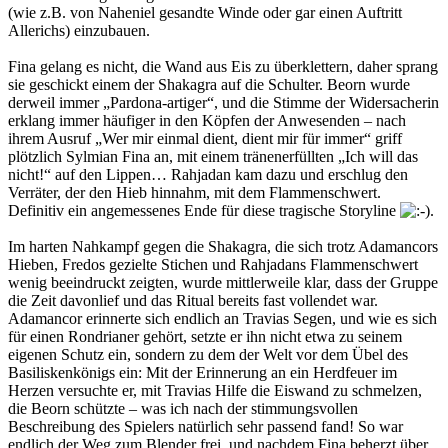
(wie z.B. von Naheniel gesandte Winde oder gar einen Auftritt
Allerichs) einzubauen.
Fina gelang es nicht, die Wand aus Eis zu überklettern, daher sprang
sie geschickt einem der Shakagra auf die Schulter. Beorn wurde
derweil immer „Pardona-artiger“, und die Stimme der Widersacherin
erklang immer häufiger in den Köpfen der Anwesenden – nach
ihrem Ausruf „Wer mir einmal dient, dient mir für immer“ griff
plötzlich Sylmian Fina an, mit einem tränenerfüllten „Ich will das
nicht!“ auf den Lippen… Rahjadan kam dazu und erschlug den
Verräter, der den Hieb hinnahm, mit dem Flammenschwert.
Definitiv ein angemessenes Ende für diese tragische Storyline
.
Im harten Nahkampf gegen die Shakagra, die sich trotz Adamancors
Hieben, Fredos gezielte Stichen und Rahjadans Flammenschwert
wenig beeindruckt zeigten, wurde mittlerweile klar, dass der Gruppe
die Zeit davonlief und das Ritual bereits fast vollendet war.
Adamancor erinnerte sich endlich an Travias Segen, und wie es sich
für einen Rondrianer gehört, setzte er ihn nicht etwa zu seinem
eigenen Schutz ein, sondern zu dem der Welt vor dem Übel des
Basiliskenkönigs ein: Mit der Erinnerung an ein Herdfeuer im
Herzen versuchte er, mit Travias Hilfe die Eiswand zu schmelzen,
die Beorn schützte – was ich nach der stimmungsvollen
Beschreibung des Spielers natürlich sehr passend fand! So war
endlich der Weg zum Blender frei, und nachdem Fina beherzt über