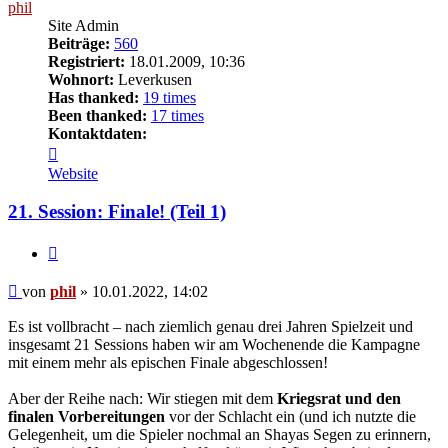
phil
Site Admin
Beiträge:
560
Registriert:
18.01.2009, 10:36
Wohnort:
Leverkusen
Has thanked:
19 times
Been thanked:
17 times
Kontaktdaten:
Kontaktdaten
von
Website
phil
21. Session: Finale! (Teil 1)
Zitat
Beitrag
von
phil
»
10.01.2022, 14:02
Es ist vollbracht – nach ziemlich genau drei Jahren Spielzeit und
insgesamt 21 Sessions haben wir am Wochenende die Kampagne
mit einem mehr als epischen Finale abgeschlossen!
Aber der Reihe nach: Wir stiegen mit dem
Kriegsrat und den
finalen Vorbereitungen
vor der Schlacht ein (und ich nutzte die
Gelegenheit, um die Spieler nochmal an Shayas Segen zu erinnern,