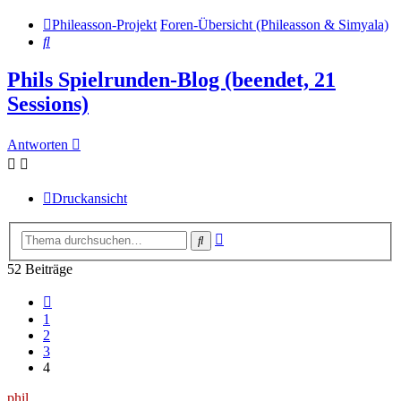
Phileasson-Projekt
Foren-Übersicht (Phileasson & Simyala)
Suche
Phils Spielrunden-Blog (beendet, 21
Sessions)
Antworten
Druckansicht
Erweiterte
Suche
Suche
52 Beiträge
Vorherige
1
2
3
4
phil