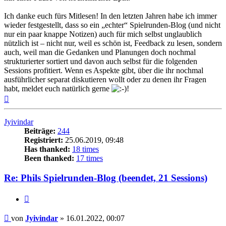
Ich danke euch fürs Mitlesen! In den letzten Jahren habe ich immer
wieder festgestellt, dass so ein „echter“ Spielrunden-Blog (und nicht
nur ein paar knappe Notizen) auch für mich selbst unglaublich
nützlich ist – nicht nur, weil es schön ist, Feedback zu lesen, sondern
auch, weil man die Gedanken und Planungen doch nochmal
strukturierter sortiert und davon auch selbst für die folgenden
Sessions profitiert. Wenn es Aspekte gibt, über die ihr nochmal
ausführlicher separat diskutieren wollt oder zu denen ihr Fragen
habt, meldet euch natürlich gerne
!
Nach
oben
Jyivindar
Beiträge:
244
Registriert:
25.06.2019, 09:48
Has thanked:
18 times
Been thanked:
17 times
Re: Phils Spielrunden-Blog (beendet, 21 Sessions)
Zitat
Beitrag
von
Jyivindar
»
16.01.2022, 00:07