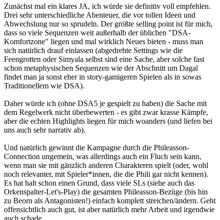
Zunächst mal ein klares JA, ich würde sie definitiv voll empfehlen.
Drei sehr unterschiedliche Abenteuer, die vor tollen Ideen und
Abwechslung nur so sprudeln. Der größte selling point ist für mich,
dass so viele Sequenzen weit außerhalb der üblichen "DSA-
Komfortzone" liegen und mal wirklich Neues bieten - muss man
sich natürlich drauf einlassen (abgedrehte Settings wie die
Feengrotten oder Simyala selbst sind eine Sache, aber solche fast
schon metaphysischen Sequenzen wie der Abschnitt um Dagal
findet man ja sonst eher in story-gamigeren Spielen als in sowas
Traditionellem wie DSA).
Daher würde ich (ohne DSA5 je gespielt zu haben) die Sache mit
dem Regelwerk nicht überbewerten - es gibt zwar krasse Kämpfe,
aber die echten Highlights liegen für mich woanders (und liefen bei
uns auch sehr narrativ ab).
Und natürlich gewinnt die Kampagne durch die Phileasson-
Connection ungemein, was allerdings auch ein Fluch sein kann,
wenn man sie mit gänzlich anderen Charakteren spielt (oder, wohl
noch relevanter, mit Spieler*innen, die die Phili gar nicht kennen).
Es hat halt schon einen Grund, dass viele SLs (siehe auch das
Orkenspalter-Let's-Play) die gesamten Phileasson-Bezüge (bis hin
zu Beorn als Antagonisten!) einfach komplett streichen/ändern. Geht
offensichtlich auch gut, ist aber natürlich mehr Arbeit und irgendwie
auch schade.