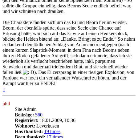
(auf den vermutlich ohnehin keine Spielenden mehr kommen) – so
spürte die Gruppe einhellig, dass Beorns Seele endlich befreit war,
und wir schnitten nach draußen.
Die Charaktere fanden sich um das Ei und Beorn herum wieder.
Beorn, der ebenfalls spürte, dass seine Seele eine Chance auf
Erlösung hatte, warf sich auf das Ei wie auf einen Henkersblock,
blickte die Helden bittend an: „Danke. Bringt es zu Ende.“ So nahm
er dankend den tödlichen Schlag von Adamancor entgegen (nach
einem kurzen Slapstick-Moment, in dem Fina nach Beorns neben
ihm zu Boden gefallener Axt griff, sich dann erinnerte, dass ich sie
wiederholt als verflucht beschrieben hatte, inkl. purpurnen
Schwaden und dauerhaft triefendem Blut, und sie schnell wieder
fallen ließ
). Das Ei zersprang in einer riesigen Explosion, von
Pardona war noch ein verhallender Wutschrei zu hören, und der
Kampf war hier zu ENDE!
Nach
oben
phil
Site Admin
Beiträge:
560
Registriert:
18.01.2009, 10:36
Wohnort:
Leverkusen
Has thanked:
19 times
Been thanked:
17 times