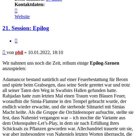
Kontaktdaten:
Kontaktdaten
von
Website
phil
21. Session: Epilog
Zitat
Beitrag
von
phil
»
10.01.2022, 18:10
Wir nahmen uns noch die Zeit, reihum einige
Epilog-Szenen
anzuspielen:
Adamancor bestand natürlich auf einer Feuerbestattung für Beorn
und spürte beim Grabsegen, dass seine Seele gerettet war und trotz
all seiner Taten den Weg in Swafnirs Hallen gefunden hatte.
Rahjadan hatte zum letzten Mal einen Traum vom Blauen Feuer,
woraufhin die Simia-Flamme in den Tempel gebracht wurde, der
endlich wieder erwachte, und die sterbende Silmariel mit Simias
Macht heilte. Als die Gruppe die Orchideenoper aufsuchte, stellte sie
fest, dass Naheniel vergangen war – ich mochte die Variante aus
dem Orkenspalter-Let’s-Play, in dem sie nach Erfüllung ihres
Schicksals zu Pflanzen geworden war. Allechandriel trauerte um sie,
war aber insbesondere von Naheniels letzten Worten überrascht, die