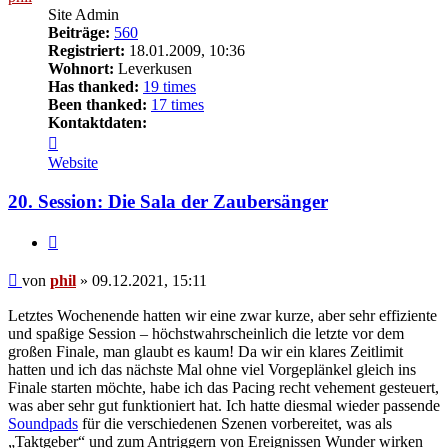
Site Admin
Beiträge:
560
Registriert:
18.01.2009, 10:36
Wohnort:
Leverkusen
Has thanked:
19 times
Been thanked:
17 times
Kontaktdaten:
Kontaktdaten
von
Website
phil
20. Session: Die Sala der Zaubersänger
Zitat
Beitrag
von
phil
»
09.12.2021, 15:11
Letztes Wochenende hatten wir eine zwar kurze, aber sehr effiziente
und spaßige Session – höchstwahrscheinlich die letzte vor dem
großen Finale, man glaubt es kaum! Da wir ein klares Zeitlimit
hatten und ich das nächste Mal ohne viel Vorgeplänkel gleich ins
Finale starten möchte, habe ich das Pacing recht vehement gesteuert,
was aber sehr gut funktioniert hat. Ich hatte diesmal wieder passende
Soundpads
für die verschiedenen Szenen vorbereitet, was als
„Taktgeber“ und zum Antriggern von Ereignissen Wunder wirken