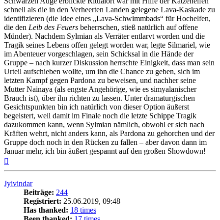
Schwarzen Auge erblickte Ritualort war mit Hilfe der Katzenelfen
schnell als die in den Verheerten Landen gelegene Lava-Kaskade zu
identifizieren (die Idee eines „Lava-Schwimmbads“ für Hochelfen,
die den
Leib des Feuers
beherrschen, stieß natürlich auf offene
Münder). Nachdem Sylmian als Verräter entlarvt worden und die
Tragik seines Lebens offen gelegt worden war, legte Silmariel, wie
im Abenteuer vorgeschlagen, sein Schicksal in die Hände der
Gruppe – nach kurzer Diskussion herrschte Einigkeit, dass man sein
Urteil aufschieben wollte, um ihn die Chance zu geben, sich im
letzten Kampf gegen Pardona zu beweisen, und nachher seine
Mutter Nainaya (als engste Angehörige, wie es simyalanischer
Brauch ist), über ihn richten zu lassen. Unter dramaturgischen
Gesichtspunkten bin ich natürlich von dieser Option äußerst
begeistert, weil damit im Finale noch die letzte Schippe Tragik
dazukommen kann, wenn Sylmian nämlich, obwohl er sich nach
Kräften wehrt, nicht anders kann, als Pardona zu gehorchen und der
Gruppe doch noch in den Rücken zu fallen – aber davon dann im
Januar mehr, ich bin äußert gespannt auf den großen Showdown!
Nach
oben
Jyivindar
Beiträge:
244
Registriert:
25.06.2019, 09:48
Has thanked:
18 times
Been thanked:
17 times