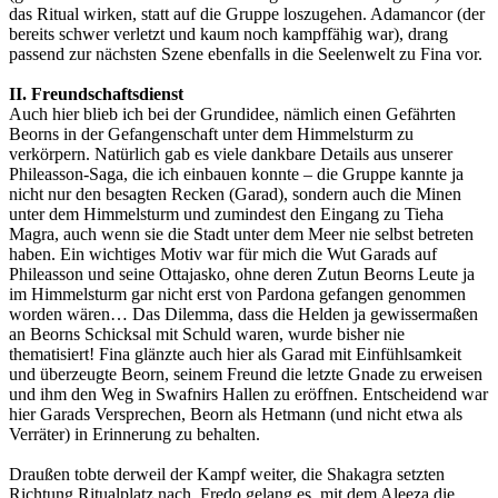
das Ritual wirken, statt auf die Gruppe loszugehen. Adamancor (der
bereits schwer verletzt und kaum noch kampffähig war), drang
passend zur nächsten Szene ebenfalls in die Seelenwelt zu Fina vor.
II. Freundschaftsdienst
Auch hier blieb ich bei der Grundidee, nämlich einen Gefährten
Beorns in der Gefangenschaft unter dem Himmelsturm zu
verkörpern. Natürlich gab es viele dankbare Details aus unserer
Phileasson-Saga, die ich einbauen konnte – die Gruppe kannte ja
nicht nur den besagten Recken (Garad), sondern auch die Minen
unter dem Himmelsturm und zumindest den Eingang zu Tieha
Magra, auch wenn sie die Stadt unter dem Meer nie selbst betreten
haben. Ein wichtiges Motiv war für mich die Wut Garads auf
Phileasson und seine Ottajasko, ohne deren Zutun Beorns Leute ja
im Himmelsturm gar nicht erst von Pardona gefangen genommen
worden wären… Das Dilemma, dass die Helden ja gewissermaßen
an Beorns Schicksal mit Schuld waren, wurde bisher nie
thematisiert! Fina glänzte auch hier als Garad mit Einfühlsamkeit
und überzeugte Beorn, seinem Freund die letzte Gnade zu erweisen
und ihm den Weg in Swafnirs Hallen zu eröffnen. Entscheidend war
hier Garads Versprechen, Beorn als Hetmann (und nicht etwa als
Verräter) in Erinnerung zu behalten.
Draußen tobte derweil der Kampf weiter, die Shakagra setzten
Richtung Ritualplatz nach. Fredo gelang es, mit dem Aleeza die