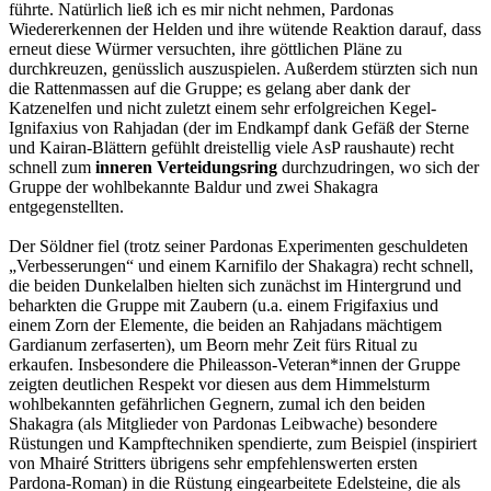
führte. Natürlich ließ ich es mir nicht nehmen, Pardonas
Wiedererkennen der Helden und ihre wütende Reaktion darauf, dass
erneut diese Würmer versuchten, ihre göttlichen Pläne zu
durchkreuzen, genüsslich auszuspielen. Außerdem stürzten sich nun
die Rattenmassen auf die Gruppe; es gelang aber dank der
Katzenelfen und nicht zuletzt einem sehr erfolgreichen Kegel-
Ignifaxius von Rahjadan (der im Endkampf dank Gefäß der Sterne
und Kairan-Blättern gefühlt dreistellig viele AsP raushaute) recht
schnell zum
inneren Verteidungsring
durchzudringen, wo sich der
Gruppe der wohlbekannte Baldur und zwei Shakagra
entgegenstellten.
Der Söldner fiel (trotz seiner Pardonas Experimenten geschuldeten
„Verbesserungen“ und einem Karnifilo der Shakagra) recht schnell,
die beiden Dunkelalben hielten sich zunächst im Hintergrund und
beharkten die Gruppe mit Zaubern (u.a. einem Frigifaxius und
einem Zorn der Elemente, die beiden an Rahjadans mächtigem
Gardianum zerfaserten), um Beorn mehr Zeit fürs Ritual zu
erkaufen. Insbesondere die Phileasson-Veteran*innen der Gruppe
zeigten deutlichen Respekt vor diesen aus dem Himmelsturm
wohlbekannten gefährlichen Gegnern, zumal ich den beiden
Shakagra (als Mitglieder von Pardonas Leibwache) besondere
Rüstungen und Kampftechniken spendierte, zum Beispiel (inspiriert
von Mhairé Stritters übrigens sehr empfehlenswerten ersten
Pardona-Roman) in die Rüstung eingearbeitete Edelsteine, die als