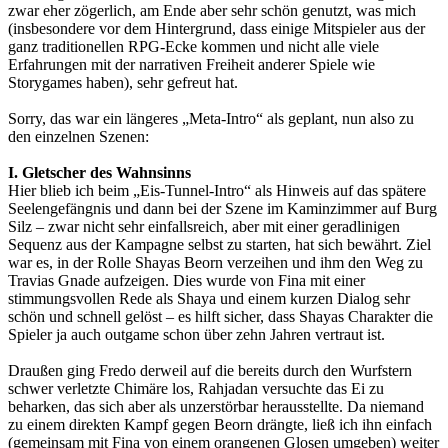
zwar eher zögerlich, am Ende aber sehr schön genutzt, was mich
(insbesondere vor dem Hintergrund, dass einige Mitspieler aus der
ganz traditionellen RPG-Ecke kommen und nicht alle viele
Erfahrungen mit der narrativen Freiheit anderer Spiele wie
Storygames haben), sehr gefreut hat.
Sorry, das war ein längeres „Meta-Intro“ als geplant, nun also zu
den einzelnen Szenen:
I. Gletscher des Wahnsinns
Hier blieb ich beim „Eis-Tunnel-Intro“ als Hinweis auf das spätere
Seelengefängnis und dann bei der Szene im Kaminzimmer auf Burg
Silz – zwar nicht sehr einfallsreich, aber mit einer geradlinigen
Sequenz aus der Kampagne selbst zu starten, hat sich bewährt. Ziel
war es, in der Rolle Shayas Beorn verzeihen und ihm den Weg zu
Travias Gnade aufzeigen. Dies wurde von Fina mit einer
stimmungsvollen Rede als Shaya und einem kurzen Dialog sehr
schön und schnell gelöst – es hilft sicher, dass Shayas Charakter die
Spieler ja auch outgame schon über zehn Jahren vertraut ist.
Draußen ging Fredo derweil auf die bereits durch den Wurfstern
schwer verletzte Chimäre los, Rahjadan versuchte das Ei zu
beharken, das sich aber als unzerstörbar herausstellte. Da niemand
zu einem direkten Kampf gegen Beorn drängte, ließ ich ihn einfach
(gemeinsam mit Fina von einem orangenen Glosen umgeben) weiter