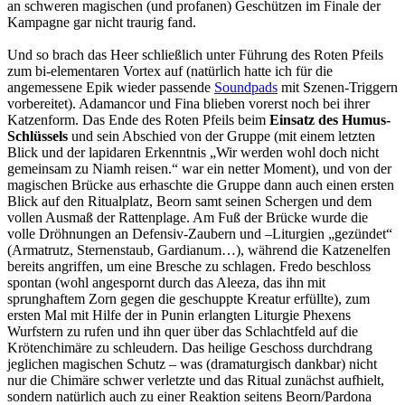
an schweren magischen (und profanen) Geschützen im Finale der
Kampagne gar nicht traurig fand.
Und so brach das Heer schließlich unter Führung des Roten Pfeils
zum bi-elementaren Vortex auf (natürlich hatte ich für die
angemessene Epik wieder passende
Soundpads
mit Szenen-Triggern
vorbereitet). Adamancor und Fina blieben vorerst noch bei ihrer
Katzenform. Das Ende des Roten Pfeils beim
Einsatz des Humus-
Schlüssels
und sein Abschied von der Gruppe (mit einem letzten
Blick und der lapidaren Erkenntnis „Wir werden wohl doch nicht
gemeinsam zu Niamh reisen.“ war ein netter Moment), und von der
magischen Brücke aus erhaschte die Gruppe dann auch einen ersten
Blick auf den Ritualplatz, Beorn samt seinen Schergen und dem
vollen Ausmaß der Rattenplage. Am Fuß der Brücke wurde die
volle Dröhnungen an Defensiv-Zaubern und –Liturgien „gezündet“
(Armatrutz, Sternenstaub, Gardianum…), während die Katzenelfen
bereits angriffen, um eine Bresche zu schlagen. Fredo beschloss
spontan (wohl angespornt durch das Aleeza, das ihn mit
sprunghaftem Zorn gegen die geschuppte Kreatur erfüllte), zum
ersten Mal mit Hilfe der in Punin erlangten Liturgie Phexens
Wurfstern zu rufen und ihn quer über das Schlachtfeld auf die
Krötenchimäre zu schleudern. Das heilige Geschoss durchdrang
jeglichen magischen Schutz – was (dramaturgisch dankbar) nicht
nur die Chimäre schwer verletzte und das Ritual zunächst aufhielt,
sondern natürlich auch zu einer Reaktion seitens Beorn/Pardona