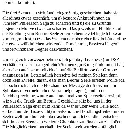
nehmen konnten).
Die drei Szenen an sich fand ich großartig geschrieben, habe sie
allerdings etwas geschärft, um a) bessere Anknüpfungen an
„unsere“ Phileasson-Saga zu schaffen und b) die zu Grunde
liegenden Motive etwas zu schärfen. Das jeweils mit Hinblick auf
die Errettung von Beorns Seele zu erreichende Ziel legte ich zwar
vorher grob fest, setzte das Szenenende aber eher flexibel (und ohne
die etwas willkürlichen wirkenden Portale mit „Passierschlägen“
unüberwindbarer Gegner dazwischen).
Um es gleich vorwegzunehmen: Ich glaube, dass diese (für DSA-
Verhältnisse ja sehr abgedrehte) Sequenz großartig funktioniert hat,
aber eben auch sehr individuell auf die Bedürfnisse der Gruppe
anzupassen ist. Letztendlich herrschte bei meinen Spielern dann
doch kein Zweifel daran, dass man Beorns Seele erretten wollte (da
hat sicherlich auch die Holzhammer-Message der Storyline um
Sylmians unvermeidlichen Verrat beigetragen), und in der
Nachbesprechung wurde auch nochmal von Spielerseite erwähnt,
wie gut die Tragik um Beorns Geschichte (die bei uns in der
Phileasson-Saga eher kurz kam; da war er über weite Teile noch
einfach nur der Bösewicht) rüberkam. Die Handlungsfreiheit in der
Seelenwelt funktionierte überraschend gut; letztendlich entschied
sich in jeder Szene ein weiterer Charakter, zu Fina dazu zu stoßen.
Die Möglichkeiten innerhalb der Seelenwelt wurden anfänglich