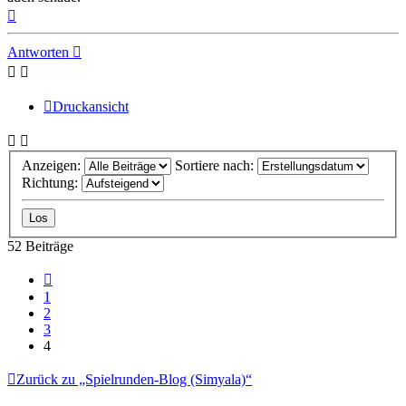
Nach
oben
Antworten
Druckansicht
Anzeigen:
Sortiere nach:
Richtung:
52 Beiträge
Vorherige
1
2
3
4
Zurück zu „Spielrunden-Blog (Simyala)“