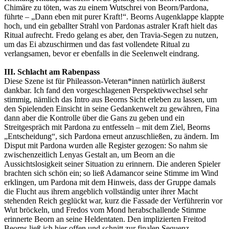
Chimäre zu töten, was zu einem Wutschrei von Beorn/Pardona,
führte – „Dann eben mit purer Kraft!“. Beorns Augenklappe klappte
hoch, und ein geballter Strahl von Pardonas astraler Kraft hielt das
Ritual aufrecht. Fredo gelang es aber, den Travia-Segen zu nutzen,
um das Ei abzuschirmen und das fast vollendete Ritual zu
verlangsamen, bevor er ebenfalls in die Seelenwelt eindrang.
III. Schlacht am Rabenpass
Diese Szene ist für Phileasson-Veteran*innen natürlich äußerst
dankbar. Ich fand den vorgeschlagenen Perspektivwechsel sehr
stimmig, nämlich das Intro aus Beorns Sicht erleben zu lassen, um
den Spielenden Einsicht in seine Gedankenwelt zu gewähren, Fina
dann aber die Kontrolle über die Gans zu geben und ein
Streitgespräch mit Pardona zu entfesseln – mit dem Ziel, Beorns
„Entscheidung“, sich Pardona erneut anzuschließen, zu ändern. Im
Disput mit Pardona wurden alle Register gezogen: So nahm sie
zwischenzeitlich Lenyas Gestalt an, um Beorn an die
Aussichtslosigkeit seiner Situation zu erinnern. Die anderen Spieler
brachten sich schön ein; so ließ Adamancor seine Stimme im Wind
erklingen, um Pardona mit dem Hinweis, dass der Gruppe damals
die Flucht aus ihrem angeblich vollständig unter ihrer Macht
stehenden Reich geglückt war, kurz die Fassade der Verführerin vor
Wut bröckeln, und Fredos vom Mond herabschallende Stimme
erinnerte Beorn an seine Heldentaten. Den implizierten Freitod
Beorns ließ ich hier offen und schnitt zur finalen Sequenz.