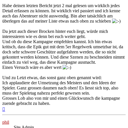
Habe deinen letzten Bericht jetzt 2 mal gelesen um wirklich jedes
Detail erfassen zu können. Ist wirklich viel passiert und ich kenne
auch das Abenteuer nicht auswendig. Bin aber tatsächlich am
überlegen das auf meiner Liste etwas nach oben zu schieben
Da jetzt auch dieser Brocken hinter euch liegt, würde mich
interessieren wie es denn bei euch weiter geht.
Und ob du diese Kampagne empfehlen kannst. Ich bin etwas
kritisch, dass die Epik gut mit dem 5er Regelwerk umsetzbar ist, da
doch sehr schwere Geschütze aufgefahren werden, die so nicht
gekontert werden können. Und diese Szenen zu beschneiden nimmt
einfach zu viel weg, das diese Kampagne ausmacht.
Einen Versuch wäre es aber wert
Und zu Letzt etwas, das sonst ganz oben genannt wird:
Ich applaudiere der Umsetzung des Meisters und den Ideen der
Spieler. Ganz grossen daumen nach oben! Es liesst sich top, also
muss der Spieletag nahezu perfekt gewesen sein.
Grosses Lob also von mir und einen Glückwunsch die kampagne
zuende gebracht zu haben.
Nach
oben
phil
Site Admin