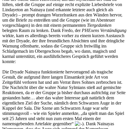
lüften, stieß die Gruppe auf einige recht explizite Liebesbriefe von
Lindayeton an Nainaya (und erkannte letztere auch gleich als
Dryade) – prompt drangen Wurzelranken aus den Wänden hervor,
um die Briefe zu entreißen und die Gruppe (wie im Abenteuer
vorgeschlagen) in den mit einem permanenten
Tiergedanken
belegten Raum zu lenken. Dank Fredo, der
PHExens Verständigung
wirkte, kam es allerdings bereits vorher zu einem kurzen Austausch
mit der Dryade, der ihre freundlichen Absichten und ihre dringliche
Warnung offenbarte, sodass die Gruppe sich freiwillig ins
Schlafgemach im Obergeschoss begab, wo dann, magisch und
karmal unterstützt, ein ausführlicheres Gespräch geführt werden
konnte:
Die Dryade Nainaya funktionierte hervorragend als tragische
Gestalt, die aufgrund ihrer langen Einsamkeit jede Art von
Zeitgefühl verloren hat und am Verrat ihres Sohnes zerbrochen ist.
Die Nachricht über die wahre Natur Sylmians stieß auf gemischte
Reaktionen, da er der Gruppe ja bisher durchaus aufrichtig zur Seite
gestanden hatte… aber das wahre Interesse galt natürlich dem
eigentlichen Ziel der Suche, nämlich dem Schwarzen Auge in der
Kuppel der Sala. Die Szene am Schwarzen Auge war sehr
stimmungsvoll – wie ein Spieler anmerkte, „da spielt man das Spiel
seit 25 Jahren und steht nun zum ersten Mal einem der
namensgebenden Artefakte gegenüber“
. Dank Nainayas
Warnungen, dass das Auge sich aufgrund der Namenlosen