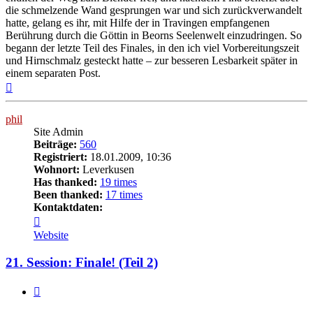
die schmelzende Wand gesprungen war und sich zurückverwandelt
hatte, gelang es ihr, mit Hilfe der in Travingen empfangenen
Berührung durch die Göttin in Beorns Seelenwelt einzudringen. So
begann der letzte Teil des Finales, in den ich viel Vorbereitungszeit
und Hirnschmalz gesteckt hatte – zur besseren Lesbarkeit später in
einem separaten Post.
Nach
oben
phil
Site Admin
Beiträge:
560
Registriert:
18.01.2009, 10:36
Wohnort:
Leverkusen
Has thanked:
19 times
Been thanked:
17 times
Kontaktdaten:
Kontaktdaten
von
Website
phil
21. Session: Finale! (Teil 2)
Zitat