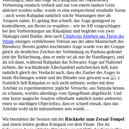
Verheerung erratisch verhielt und nur von einem starken Geist
aktiviert werden sollte, wurde es eine entsprechend ernsthafte Szene
– auch wenn Rahjadan natürlich solche Warnungen eher als
Ansporn nahm. Es gelang ihm schnell, das Auge genügend zu
kontrollieren, um Beorn zu erspähen – wie im AB vorgeschlagen
bei den Vorbereitungen am Ritualplatz und begleitet von zwei
Shakagra (und Baldur, dem nach
Childwigs Ableben am Thron der
Winde
einzigen verbliebenen Veteran aus der alten Mannschaft des
Blenders). Beorns golden leuchtendes Auge wurde von der Gruppe
gleich als deutliches Zeichen der Verbindung zu Pardona gedeutet
(mit der Befürchtung, dass er mehr sei als nur ihr Handlanger), und
als ich dann, während Rahjadan das Schwarze Auge auf Naheniel
richtete, die wachhaltende Allechandriel aufschrecken ließ, kam
natürlich gleich der Verdacht auch, dass der Zauber des Auges in
beide Richtungen wirkte und der Blender nun gewarnt war
.
Natürlich ließ Rahjadan es sich nicht nehmen, weiter mit dem
Artefakt zu experimentieren; jegliche Versuche, aus Simyala heraus
zu schauen, wurden allerdings vom Spiegelbann abgeblockt. Und
eine kurze magische Analyse offenbarte natürlich (unter anderem)
einen so mächtigen Objectofixo, dass er schnell einsah, dass das
Artefakt wohl nicht mitzunehmen sein würde…
Wir beendeten die Session mit der
Rückkehr zum Zerzal-Tempel
und einem letzten großen Kriegsrat vor dem Finale. Der im