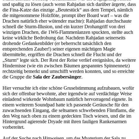
und spaßig zu lösen (auch wenn Rahjadan sich darüber ärgerte, dass
die Fina-Katze das einzige „Beutestück“ aus dem Tempel, nämlich
die mitgenommene Holzflöte, prompt über Board warf – was die
Drachen natürlich eher wütender machte): Rahjadan durchschaute
schnell die Sturm-Illusion, und ein kurzer Drohangriff von drei
winzigen Drachen, die 1W6-Flammenlanzen spuckten, stellte auch
keine wirkliche Bedrohung dar. Nachdem Rahjadan seinerseits
drohende Gedankenbilder (er beherrscht tatsächlich den
entsprechenden Zauber!) seiner eigenen mächtigen Magie
übermittelte, ergriffen die Drachen schnell die Flucht und der
„Sturm“ legte sich. Der Rest der Reise verlief ereignislos, da weitere
Hindernisse (wie ein zwischen Bäumen gespanntes Spinnennetz)
rechtzeitig bemerkt und umschifft werden konnten, und so erreichte
die Gruppe die
Sala der Zaubersänger
.
Hier versuchte ich eine schöne Gruselstimmung aufzubauen, wofür
sich der offenbar bewohnte, aber irgendwie auf verdächtige Weise
einladend wirkende Wohnbaum natürlich hervorragend eignete. In
einem weiterem Soundpad hatte ich passende Geräusche für den
zuwachsenden Eingang, die seltsamen schwebenden Flimflams, die
den Weg nach oben zu einem gedeckten Tisch wiesen, und die im
Hintergrund agierende Dryade mit ihren fauligen Rankenarmen
vorbereitet.
Auf der Suche nach Hinweisen, um das Mysterium der Sala zu