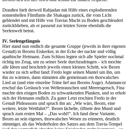
Draußen hielt derweil Rahjadan mit Hilfe eines explodierenden
sonnenhellen Flimflams die Shakagra zurück, die vom Licht
geblendet und mit Hilfe von Travias Macht zu Boden geschleudert
zurückblieben, als er passend zur letzten Szene ebenfalls die
Seelenwelt betrat.
IV. Seelengefängnis
Hier stand nun endlich die gesamte Gruppe (jeweils in ihrer eigenen
Gestalt) in Beorns Eiskerker, in der Ecke der nackte und völlig
apathische Hetmann. Zum Schluss legten sich alle Spieler nochmal
richtig ins Zeug, um zu seiner Seele durchzudringen – ich mochte
alle Ideen und beschrieb jeweils einen kleinen Schritt, wie Beorn
wieder zu sich selbst fand: Fredo legte seinen Mantel um ihn, um
ihn zu wärmen, dann stimmten alle gemeinsam ein thorwalsches
Lied an (und eine einzelne Träne lief aus Beorns Auge). Adamancor
erschuf das Geräusch von Wellenrauschen und Meeresgeruch, Fina
machte den eisigen Boden zu schwankenden Planken, und so erhob
sich der Hetmann endlich. Zu guter Letzt erschien Fredo in der
Gestalt Phileassons und sprach ihn an: „Wie wärs, Beorn, eine
weitere, letzte Wettfahrt?“. Beorn lächelte, öffnete den Mund und
sprach zum ersten Mal – „Das wohl!“. Ich fand diese Variante,
Beorn an sein eigenes, thorwalsches Wesen zu erinnern, deutlich
stimmiger, als das Wiederholen des Satzes aus dem Travia-Tempel