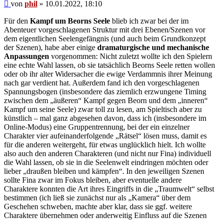
Beitrag
von
phil
»
10.01.2022, 18:10
Für den
Kampf um Beorns Seele
blieb ich zwar bei der im
Abenteuer vorgeschlagenen Struktur mit drei Ebenen/Szenen vor
dem eigentlichen Seelengefängnis (und auch beim Grundkonzept
der Szenen), habe aber einige
dramaturgische und mechanische
Anpassungen
vorgenommen: Nicht zuletzt wollte ich den Spielern
eine echte Wahl lassen, ob sie tatsächlich Beorns Seele retten wollen
oder ob ihr alter Widersacher die ewige Verdammnis ihrer Meinung
nach gar verdient hat. Außerdem fand ich den vorgeschlagenen
Spannungsbogen (insbesondere das ziemlich erzwungene Timing
zwischen dem „äußeren“ Kampf gegen Beorn und dem „inneren“
Kampf um seine Seele) zwar toll zu lesen, am Spieltisch aber zu
künstlich – mal ganz abgesehen davon, dass ich (insbesondere im
Online-Modus) eine Gruppentrennung, bei der ein einzelner
Charakter vier aufeinanderfolgende „Rätsel“ lösen muss, damit es
für die anderen weitergeht, für etwas unglücklich hielt. Ich wollte
also auch den anderen Charakteren (und nicht nur Fina) individuell
die Wahl lassen, ob sie in die Seelenwelt eindringen möchten oder
lieber „draußen bleiben und kämpfen“. In den jeweiligen Szenen
sollte Fina zwar im Fokus bleiben, aber eventuelle andere
Charaktere konnten die Art ihres Eingriffs in die „Traumwelt“ selbst
bestimmen (ich ließ sie zunächst nur als „Kamera“ über dem
Geschehen schweben, machte aber klar, dass sie ggf. weitere
Charaktere übernehmen oder anderweitig Einfluss auf die Szenen