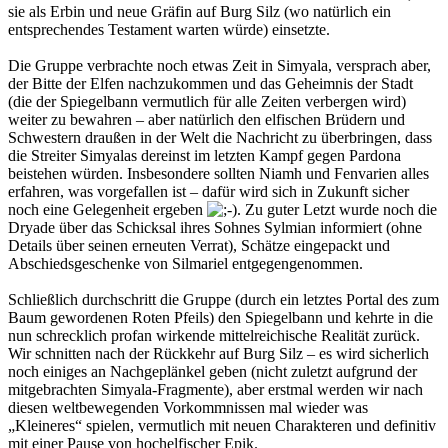
sie als Erbin und neue Gräfin auf Burg Silz (wo natürlich ein
entsprechendes Testament warten würde) einsetzte.
Die Gruppe verbrachte noch etwas Zeit in Simyala, versprach aber,
der Bitte der Elfen nachzukommen und das Geheimnis der Stadt
(die der Spiegelbann vermutlich für alle Zeiten verbergen wird)
weiter zu bewahren – aber natürlich den elfischen Brüdern und
Schwestern draußen in der Welt die Nachricht zu überbringen, dass
die Streiter Simyalas dereinst im letzten Kampf gegen Pardona
beistehen würden. Insbesondere sollten Niamh und Fenvarien alles
erfahren, was vorgefallen ist – dafür wird sich in Zukunft sicher
noch eine Gelegenheit ergeben
. Zu guter Letzt wurde noch die
Dryade über das Schicksal ihres Sohnes Sylmian informiert (ohne
Details über seinen erneuten Verrat), Schätze eingepackt und
Abschiedsgeschenke von Silmariel entgegengenommen.
Schließlich durchschritt die Gruppe (durch ein letztes Portal des zum
Baum gewordenen Roten Pfeils) den Spiegelbann und kehrte in die
nun schrecklich profan wirkende mittelreichische Realität zurück.
Wir schnitten nach der Rückkehr auf Burg Silz – es wird sicherlich
noch einiges an Nachgeplänkel geben (nicht zuletzt aufgrund der
mitgebrachten Simyala-Fragmente), aber erstmal werden wir nach
diesen weltbewegenden Vorkommnissen mal wieder was
„Kleineres“ spielen, vermutlich mit neuen Charakteren und definitiv
mit einer Pause von hochelfischer Epik.