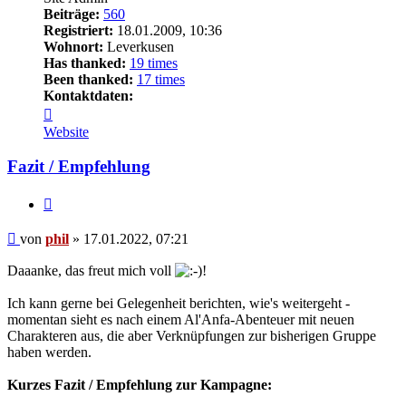
Beiträge:
560
Registriert:
18.01.2009, 10:36
Wohnort:
Leverkusen
Has thanked:
19 times
Been thanked:
17 times
Kontaktdaten:
Kontaktdaten
von
Website
phil
Fazit / Empfehlung
Zitat
Beitrag
von
phil
»
17.01.2022, 07:21
Daaanke, das freut mich voll
!
Ich kann gerne bei Gelegenheit berichten, wie's weitergeht -
momentan sieht es nach einem Al'Anfa-Abenteuer mit neuen
Charakteren aus, die aber Verknüpfungen zur bisherigen Gruppe
haben werden.
Kurzes Fazit / Empfehlung zur Kampagne: