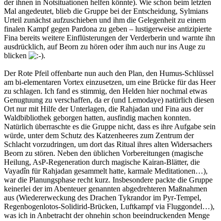
der ihnen in Notsituationen helfen könnte). Wie schon beim letzten
Mal angedeutet, blieb die Gruppe bei der Entscheidung, Sylmians
Urteil zunächst aufzuschieben und ihm die Gelegenheit zu einem
finalen Kampf gegen Pardona zu geben – lustigerweise antizipierte
Fina bereits weitere Einflüsterungen der Verderberin und warnte ihn
ausdrücklich, auf Beorn zu hören oder ihm auch nur ins Auge zu
blicken
.
Der Rote Pfeil offenbarte nun auch den Plan, den Humus-Schlüssel
am bi-elementaren Vortex einzusetzen, um eine Brücke für das Heer
zu schlagen. Ich fand es stimmig, den Helden hier nochmal etwas
Genugtuung zu verschaffen, da er (und Lemodaye) natürlich diesen
Ort nur mit Hilfe der Unterlagen, die Rahjadan und Fina aus der
Waldbibliothek geborgen hatten, ausfindig machen konnten.
Natürlich überraschte es die Gruppe nicht, dass es ihre Aufgabe sein
würde, unter dem Schutz des Katzenheeres zum Zentrum der
Schlacht vorzudringen, um dort das Ritual ihres alten Widersachers
Beorn zu stören. Neben den üblichen Vorbereitungen (magische
Heilung, AsP-Regeneration durch magische Kairan-Blätter, die
Vayadîn für Rahjadan gesammelt hatte, karmale Meditationen…),
war die Planungsphase recht kurz. Insbesondere packte die Gruppe
keinerlei der im Abenteuer genannten abgedrehteren Maßnahmen
aus (Wiedererweckung des Drachen Tykrandor im Pyr-Tempel,
Regenbogenlotos-Solidirid-Brücken, Luftkampf via Fluggondel…),
was ich in Anbetracht der ohnehin schon beeindruckenden Menge