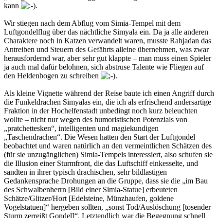
kann
.
Wir stiegen nach dem Abflug vom Simia-Tempel mit dem
Luftgondelflug über das nächtliche Simyala ein. Da ja alle anderen
Charaktere noch in Katzen verwandelt waren, musste Rahjadan das
Antreiben und Steuern des Gefährts alleine übernehmen, was zwar
herausfordernd war, aber sehr gut klappte – man muss einen Spieler
ja auch mal dafür belohnen, sich abstruse Talente wie Fliegen auf
den Heldenbogen zu schreiben
.
Als kleine Vignette während der Reise baute ich einen Angriff durch
die Funkeldrachen Simyalas ein, die ich als erfrischend andersartige
Fraktion in der Hochelfenstadt unbedingt noch kurz beleuchten
wollte – nicht nur wegen des humoristischen Potenzials von
„pratchettesken“, intelligenten und magiekundigen
„Taschendrachen“. Die Wesen hatten den Start der Luftgondel
beobachtet und waren natürlich an den vermeintlichen Schätzen des
(für sie unzugänglichen) Simia-Tempels interessiert, also schufen sie
die Illusion einer Sturmfront, die das Luftschiff einkesselte, und
sandten in ihrer typisch drachischen, sehr bildlastigen
Gedankensprache Drohungen an die Gruppe, dass sie die „im Bau
des Schwalbenherrn [Bild einer Simia-Statue] erbeuteten
Schätze/Glitzer/Hort [Edelsteine, Münzhaufen, goldene
Vogelstatuen]“ hergeben sollten, „sonst Tod/Auslöschung [tosender
Sturm zerreißt Gondel]“. Letztendlich war die Begegnung schnell