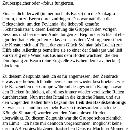
Zauberspeicher oder –fokus fungierten.
Fina schlich derweil (immer noch als Katze) um die Shakagra
herum, um zu Beorn durchzudringen. Das war natürlich die
Gelegenheit, um den Feylamia (die liebevoll getaufte
„Schattenkatze“), deren Bedrohung die Gruppe in den vorigen
Sessions und bei meinen Andeutungen zu Beginn der Schlacht eher
ignoriert hatte, eingreifen zu lassen – aus dem Verborgenen stürzte
die Kreatur sich auf Fina, der zum Glück Sylmian (als Luchs) zur
Hilfe eilte. Allerdings bemerkte sie so einer der Shakagra und ließ
kurzfristig eine Wand aus Eis aus dem Boden wachsen, die den
Durchgang zu Beorn (eine Engstelle zwischen den Lavabecken)
blockierte.
Zu diesem Zeitpunkt hielt ich es für angemessen, den Zeitdruck
etwas zu erhöhen: Ich hatte bereits immer wieder beschrieben, wie
die Katzenelfen der Gruppe während des gesamten Kampfs zwar
den Rücken freihielten, allerdings immer wieder vereinzelte Ratten
durchbrachen. Nun trat das Ritual in die kritische Phase, und aus
den wogenden Rattenfluten begann der
Leib des Basiliskenkönigs
zu wachsen – und immer mehr Katzen (insbesondere auch die
Königin Silmariel) wurden von den Namenlosen Horden
überwältigt. Zu diesem Zeitpunkt war die Gruppe schon ziemlich
am Limit – ich hatte mir dennoch vorgenommen, möglichst keine
der im AB vorgeschlagenen drastischen Deus-ex-Machina-Momente