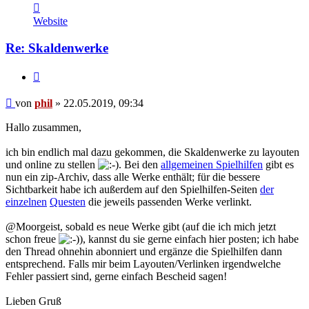
Kontaktdaten
von
Website
phil
Re: Skaldenwerke
Zitat
Beitrag
von
phil
»
22.05.2019, 09:34
Hallo zusammen,
ich bin endlich mal dazu gekommen, die Skaldenwerke zu layouten
und online zu stellen
. Bei den
allgemeinen Spielhilfen
gibt es
nun ein zip-Archiv, dass alle Werke enthält; für die bessere
Sichtbarkeit habe ich außerdem auf den Spielhilfen-Seiten
der
einzelnen
Questen
die jeweils passenden Werke verlinkt.
@Moorgeist, sobald es neue Werke gibt (auf die ich mich jetzt
schon freue
), kannst du sie gerne einfach hier posten; ich habe
den Thread ohnehin abonniert und ergänze die Spielhilfen dann
entsprechend. Falls mir beim Layouten/Verlinken irgendwelche
Fehler passiert sind, gerne einfach Bescheid sagen!
Lieben Gruß