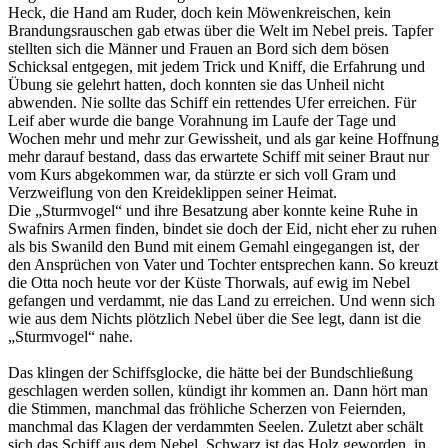
Heck, die Hand am Ruder, doch kein Möwenkreischen, kein
Brandungsrauschen gab etwas über die Welt im Nebel preis. Tapfer
stellten sich die Männer und Frauen an Bord sich dem bösen
Schicksal entgegen, mit jedem Trick und Kniff, die Erfahrung und
Übung sie gelehrt hatten, doch konnten sie das Unheil nicht
abwenden. Nie sollte das Schiff ein rettendes Ufer erreichen. Für
Leif aber wurde die bange Vorahnung im Laufe der Tage und
Wochen mehr und mehr zur Gewissheit, und als gar keine Hoffnung
mehr darauf bestand, dass das erwartete Schiff mit seiner Braut nur
vom Kurs abgekommen war, da stürzte er sich voll Gram und
Verzweiflung von den Kreideklippen seiner Heimat.
Die „Sturmvogel“ und ihre Besatzung aber konnte keine Ruhe in
Swafnirs Armen finden, bindet sie doch der Eid, nicht eher zu ruhen
als bis Swanild den Bund mit einem Gemahl eingegangen ist, der
den Ansprüchen von Vater und Tochter entsprechen kann. So kreuzt
die Otta noch heute vor der Küste Thorwals, auf ewig im Nebel
gefangen und verdammt, nie das Land zu erreichen. Und wenn sich
wie aus dem Nichts plötzlich Nebel über die See legt, dann ist die
„Sturmvogel“ nahe.
Das klingen der Schiffsglocke, die hätte bei der Bundschließung
geschlagen werden sollen, kündigt ihr kommen an. Dann hört man
die Stimmen, manchmal das fröhliche Scherzen von Feiernden,
manchmal das Klagen der verdammten Seelen. Zuletzt aber schält
sich das Schiff aus dem Nebel. Schwarz ist das Holz geworden, in