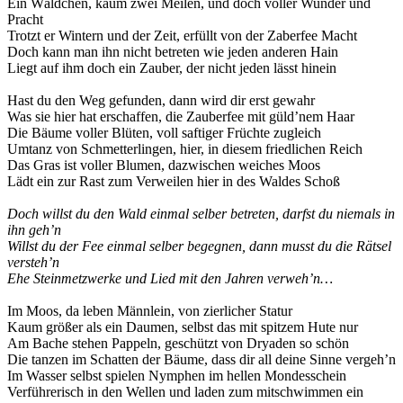
Ein Wäldchen, kaum zwei Meilen, und doch voller Wunder und
Pracht
Trotzt er Wintern und der Zeit, erfüllt von der Zaberfee Macht
Doch kann man ihn nicht betreten wie jeden anderen Hain
Liegt auf ihm doch ein Zauber, der nicht jeden lässt hinein
Hast du den Weg gefunden, dann wird dir erst gewahr
Was sie hier hat erschaffen, die Zauberfee mit güld’nem Haar
Die Bäume voller Blüten, voll saftiger Früchte zugleich
Umtanz von Schmetterlingen, hier, in diesem friedlichen Reich
Das Gras ist voller Blumen, dazwischen weiches Moos
Lädt ein zur Rast zum Verweilen hier in des Waldes Schoß
Doch willst du den Wald einmal selber betreten, darfst du niemals in
ihn geh’n
Willst du der Fee einmal selber begegnen, dann musst du die Rätsel
versteh’n
Ehe Steinmetzwerke und Lied mit den Jahren verweh’n…
Im Moos, da leben Männlein, von zierlicher Statur
Kaum größer als ein Daumen, selbst das mit spitzem Hute nur
Am Bache stehen Pappeln, geschützt von Dryaden so schön
Die tanzen im Schatten der Bäume, dass dir all deine Sinne vergeh’n
Im Wasser selbst spielen Nymphen im hellen Mondesschein
Verführerisch in den Wellen und laden zum mitschwimmen ein