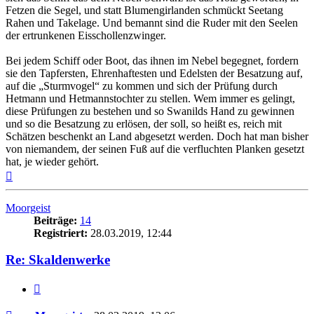
Fetzen die Segel, und statt Blumengirlanden schmückt Seetang
Rahen und Takelage. Und bemannt sind die Ruder mit den Seelen
der ertrunkenen Eisschollenzwinger.
Bei jedem Schiff oder Boot, das ihnen im Nebel begegnet, fordern
sie den Tapfersten, Ehrenhaftesten und Edelsten der Besatzung auf,
auf die „Sturmvogel“ zu kommen und sich der Prüfung durch
Hetmann und Hetmannstochter zu stellen. Wem immer es gelingt,
diese Prüfungen zu bestehen und so Swanilds Hand zu gewinnen
und so die Besatzung zu erlösen, der soll, so heißt es, reich mit
Schätzen beschenkt an Land abgesetzt werden. Doch hat man bisher
von niemandem, der seinen Fuß auf die verfluchten Planken gesetzt
hat, je wieder gehört.
Nach
oben
Moorgeist
Beiträge:
14
Registriert:
28.03.2019, 12:44
Re: Skaldenwerke
Zitat
Beitrag