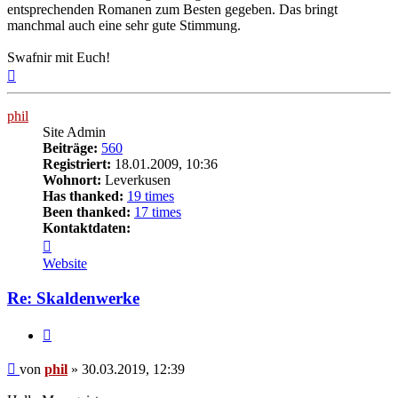
entsprechenden Romanen zum Besten gegeben. Das bringt
manchmal auch eine sehr gute Stimmung.
Swafnir mit Euch!
Nach
oben
phil
Site Admin
Beiträge:
560
Registriert:
18.01.2009, 10:36
Wohnort:
Leverkusen
Has thanked:
19 times
Been thanked:
17 times
Kontaktdaten:
Kontaktdaten
von
Website
phil
Re: Skaldenwerke
Zitat
Beitrag
von
phil
»
30.03.2019, 12:39