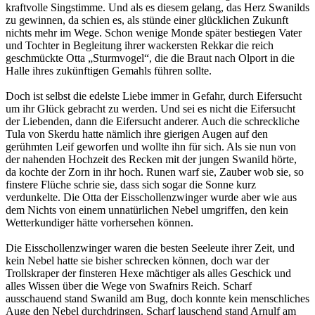
kraftvolle Singstimme. Und als es diesem gelang, das Herz Swanilds
zu gewinnen, da schien es, als stünde einer glücklichen Zukunft
nichts mehr im Wege. Schon wenige Monde später bestiegen Vater
und Tochter in Begleitung ihrer wackersten Rekkar die reich
geschmückte Otta „Sturmvogel“, die die Braut nach Olport in die
Halle ihres zukünftigen Gemahls führen sollte.
Doch ist selbst die edelste Liebe immer in Gefahr, durch Eifersucht
um ihr Glück gebracht zu werden. Und sei es nicht die Eifersucht
der Liebenden, dann die Eifersucht anderer. Auch die schreckliche
Tula von Skerdu hatte nämlich ihre gierigen Augen auf den
gerühmten Leif geworfen und wollte ihn für sich. Als sie nun von
der nahenden Hochzeit des Recken mit der jungen Swanild hörte,
da kochte der Zorn in ihr hoch. Runen warf sie, Zauber wob sie, so
finstere Flüche schrie sie, dass sich sogar die Sonne kurz
verdunkelte. Die Otta der Eisschollenzwinger wurde aber wie aus
dem Nichts von einem unnatürlichen Nebel umgriffen, den kein
Wetterkundiger hätte vorhersehen können.
Die Eisschollenzwinger waren die besten Seeleute ihrer Zeit, und
kein Nebel hatte sie bisher schrecken können, doch war der
Trollskraper der finsteren Hexe mächtiger als alles Geschick und
alles Wissen über die Wege von Swafnirs Reich. Scharf
ausschauend stand Swanild am Bug, doch konnte kein menschliches
Auge den Nebel durchdringen. Scharf lauschend stand Arnulf am