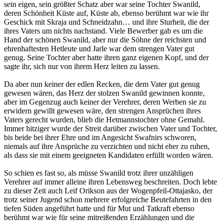
sein eigen, sein größter Schatz aber war seine Tochter Swanild,
deren Schönheit Küste auf, Küste ab, ebenso berühmt war wie ihr
Geschick mit Skraja und Schneidzahn… und ihre Sturheit, die der
ihres Vaters um nichts nachstand. Viele Bewerber gab es um die
Hand der schönen Swanild, aber nur die Söhne der reichsten und
ehrenhaftesten Hetleute und Jarle war dem strengen Vater gut
genug. Seine Tochter aber hatte ihren ganz eigenen Kopf, und der
sagte ihr, sich nur von ihrem Herz leiten zu lassen.
Da aber nun keiner der edlen Recken, die dem Vater gut genug
gewesen wären, das Herz der stolzen Swanild gewinnen konnte,
aber im Gegenzug auch keiner der Verehrer, deren Werben sie zu
erwidern gewillt gewesen wäre, den strengen Ansprüchen ihres
Vaters gerecht wurden, blieb die Hetmannstochter ohne Gemahl.
Immer hitziger wurde der Streit darüber zwischen Vater und Tochter,
bis beide bei ihrer Ehre und im Angesicht Swafnirs schworen,
niemals auf ihre Ansprüche zu verzichten und nicht eher zu ruhen,
als dass sie mit einem geeigneten Kandidaten erfüllt worden wären.
So schien es fast so, als müsse Swanild trotz ihrer unzähligen
Verehrer auf immer alleine ihren Lebensweg beschreiten. Doch lebte
zu dieser Zeit auch Leif Orikson aus der Wogenpfeil-Ottajasko, der
trotz seiner Jugend schon mehrere erfolgreiche Beutefahrten in den
tiefen Süden angeführt hatte und für Mut und Tatkraft ebenso
berühmt war wie für seine mitreißenden Erzählungen und die