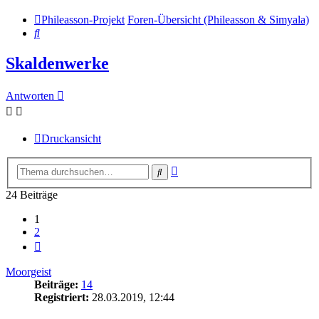
Phileasson-Projekt
Foren-Übersicht (Phileasson & Simyala)
Suche
Skaldenwerke
Antworten
Druckansicht
Erweiterte
Suche
Suche
24 Beiträge
1
2
Nächste
Moorgeist
Beiträge:
14
Registriert:
28.03.2019, 12:44