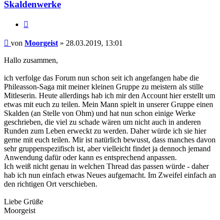
Skaldenwerke
Zitat
Beitrag
von
Moorgeist
»
28.03.2019, 13:01
Hallo zusammen,
ich verfolge das Forum nun schon seit ich angefangen habe die
Phileasson-Saga mit meiner kleinen Gruppe zu meistern als stille
Mitleserin. Heute allerdings hab ich mir den Account hier erstellt um
etwas mit euch zu teilen. Mein Mann spielt in unserer Gruppe einen
Skalden (an Stelle von Ohm) und hat nun schon einige Werke
geschrieben, die viel zu schade wären um nicht auch in anderen
Runden zum Leben erweckt zu werden. Daher würde ich sie hier
gerne mit euch teilen. Mir ist natürlich bewusst, dass manches davon
sehr gruppenspezifisch ist, aber vielleicht findet ja dennoch jemand
Anwendung dafür oder kann es entsprechend anpassen.
Ich weiß nicht genau in welchen Thread das passen würde - daher
hab ich nun einfach etwas Neues aufgemacht. Im Zweifel einfach an
den richtigen Ort verschieben.
Liebe Grüße
Moorgeist