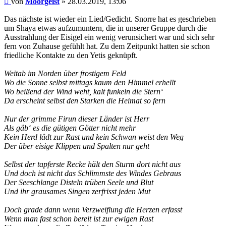
von
Moorgeist
»
28.03.2019, 13:06
Das nächste ist wieder ein Lied/Gedicht. Snorre hat es geschrieben
um Shaya etwas aufzumuntern, die in unserer Gruppe durch die
Ausstrahlung der Eisigel ein wenig verunsichert war und sich sehr
fern von Zuhause gefühlt hat. Zu dem Zeitpunkt hatten sie schon
friedliche Kontakte zu den Yetis geknüpft.
Weitab im Norden über frostigem Feld
Wo die Sonne selbst mittags kaum den Himmel erhellt
Wo beißend der Wind weht, kalt funkeln die Stern‘
Da erscheint selbst den Starken die Heimat so fern
Nur der grimme Firun dieser Länder ist Herr
Als gäb‘ es die gütigen Götter nicht mehr
Kein Herd lädt zur Rast und kein Schwan weist den Weg
Der über eisige Klippen und Spalten nur geht
Selbst der tapferste Recke hält den Sturm dort nicht aus
Und doch ist nicht das Schlimmste des Windes Gebraus
Der Seeschlange Disteln trüben Seele und Blut
Und ihr grausames Singen zerfrisst jeden Mut
Doch grade dann wenn Verzweiflung die Herzen erfasst
Wenn man fast schon bereit ist zur ewigen Rast