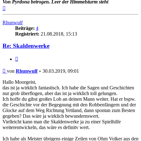
Von Pyrdona betrogen. Leer der Himmelsturm steht
Nach
oben
Rhunwulf
Beiträge:
4
Registriert:
21.08.2018, 15:13
Re: Skaldenwerke
Zitat
Beitrag
von
Rhunwulf
»
30.03.2019, 09:01
Hallo Moorgeist,
das ist ja wirklich fantastisch. Ich habe die Sagen und Geschichten
nur grob überflogen, aber das ist ja wirklich toll gelungen.
Ich hoffe du gibst großes Lob an deinen Mann weiter. Hat er bspw.
die Geschichte vor der Begegnung mit den Robbenfängern und der
Glocke auf dem Weg Richtung Yetiland, dann spontan zum Besten
gegeben? Das wäre ja wirklich bewundernswert.
Vielleicht kann man die Skaldenwerke ja zu einer Spielhilfe
weiterentwickeln, das wäre es definitv wert.
Ich habe als Meister übrigens einige Zeilen von Ohm Volker aus den