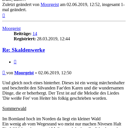
Zuletzt geändert von
Moorgeist
am 02.06.2019, 12:52, insgesamt 1-
mal geändert.
Nach
oben
Moorgeist
Beiträge:
14
Registriert:
28.03.2019, 12:44
Re: Skaldenwerke
Zitat
Beitrag
von
Moorgeist
»
02.06.2019, 12:50
Und gleich noch eines hinterher. Dieses ist ein wenig märchenhafter
und beschreibt den Silvanden Fae'den Karen und die wundersamen
Dinge, die er beherbergt. Der Text ist auf die Melodie des Liedes
'Die weiße Fee' von Heiter bis folkig geschrieben worden.
Sommerwald
Im Bornland hoch im Norden da liegt ein kleiner Wald
Ein wenig ab vom Wegesrand wo meist nur machen Nivesen Halt