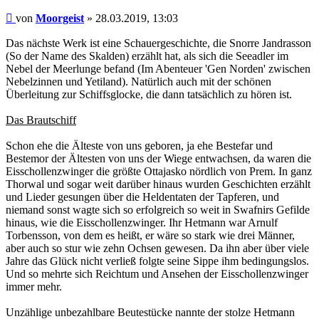
Beitrag
von
Moorgeist
»
28.03.2019, 13:03
Das nächste Werk ist eine Schauergeschichte, die Snorre Jandrasson
(So der Name des Skalden) erzählt hat, als sich die Seeadler im
Nebel der Meerlunge befand (Im Abenteuer 'Gen Norden' zwischen
Nebelzinnen und Yetiland). Natürlich auch mit der schönen
Überleitung zur Schiffsglocke, die dann tatsächlich zu hören ist.
Das Brautschiff
Schon ehe die Älteste von uns geboren, ja ehe Bestefar und
Bestemor der Ältesten von uns der Wiege entwachsen, da waren die
Eisschollenzwinger die größte Ottajasko nördlich von Prem. In ganz
Thorwal und sogar weit darüber hinaus wurden Geschichten erzählt
und Lieder gesungen über die Heldentaten der Tapferen, und
niemand sonst wagte sich so erfolgreich so weit in Swafnirs Gefilde
hinaus, wie die Eisschollenzwinger. Ihr Hetmann war Arnulf
Torbensson, von dem es heißt, er wäre so stark wie drei Männer,
aber auch so stur wie zehn Ochsen gewesen. Da ihn aber über viele
Jahre das Glück nicht verließ folgte seine Sippe ihm bedingungslos.
Und so mehrte sich Reichtum und Ansehen der Eisschollenzwinger
immer mehr.
Unzählige unbezahlbare Beutestücke nannte der stolze Hetmann