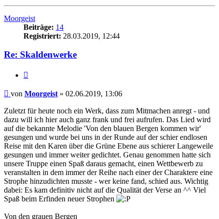
oben
Moorgeist
Beiträge:
14
Registriert:
28.03.2019, 12:44
Re: Skaldenwerke
Zitat
Beitrag
von
Moorgeist
»
02.06.2019, 13:06
Zuletzt für heute noch ein Werk, dass zum Mitmachen anregt - und
dazu will ich hier auch ganz frank und frei aufrufen. Das Lied wird
auf die bekannte Melodie 'Von den blauen Bergen kommen wir'
gesungen und wurde bei uns in der Runde auf der schier endlosen
Reise mit den Karen über die Grüne Ebene aus schierer Langeweile
gesungen und immer weiter gedichtet. Genau genommen hatte sich
unsere Truppe einen Spaß daraus gemacht, einen Wettbewerb zu
veranstalten in dem immer der Reihe nach einer der Charaktere eine
Strophe hinzudichten musste - wer keine fand, schied aus. Wichtig
dabei: Es kam definitiv nicht auf die Qualität der Verse an ^^ Viel
Spaß beim Erfinden neuer Strophen
Von den grauen Bergen