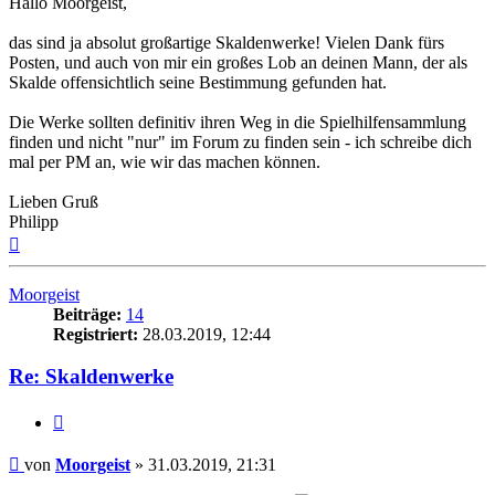
Hallo Moorgeist,
das sind ja absolut großartige Skaldenwerke! Vielen Dank fürs
Posten, und auch von mir ein großes Lob an deinen Mann, der als
Skalde offensichtlich seine Bestimmung gefunden hat.
Die Werke sollten definitiv ihren Weg in die Spielhilfensammlung
finden und nicht "nur" im Forum zu finden sein - ich schreibe dich
mal per PM an, wie wir das machen können.
Lieben Gruß
Philipp
Nach
oben
Moorgeist
Beiträge:
14
Registriert:
28.03.2019, 12:44
Re: Skaldenwerke
Zitat
Beitrag
von
Moorgeist
»
31.03.2019, 21:31