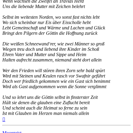
Wenn wachsen die Zweifel an Travias Herd
Uns die liebende Mutter mit Zeichen belehrt
Selbst im weitesten Norden, wo sonst fast nichts lebt
Wo sich scheinbar nur Eis über Eisscholle hebt
Lebt Gemeinschaft und Wärme und Lachen und Glück
Bringt den Pilgern der Göttin die Hoffnung zurück
Die weißen Schneewand‘rer, wie zwei Männer so groß
Wiegen treu doch und liebend ihre Kinder im Schoß
Ehren Vater und Mutter und Sippe und Heim
Halten aufrecht zusammen, niemand steht dort allein
Wer den Frieden will stören ihren Zorn sehr bald spürt
Wird mit Steinen und Keulen rasch vor Swafnir geführt
Doch wer friedlich gekommen wie ein Gast sich benimmt
Wird als Gast aufgenommen wenn die Sonne verglimmt
Und so lehrt uns die Göttin selbst in finsterster Zeit
Hält sie denen die glauben eine Zuflucht bereit
Und scheint auch die Heimat so ferne zu sein
Ist mit Glauben im Herzen man niemals allein
Nach
oben
Moorgeist