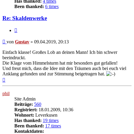
Has thanked:
4 times
Been thanked:
6 times
Re: Skaldenwerke
Zitat
Beitrag
von
Gustav
»
09.04.2019, 20:13
Einfach klasse! Großes Lob an deinen Mann! Ich bin schwer
beeindruckt.
Die Klage vom Himmelsturm hat mir besonders gut gefallen!
Und freut mich, dass die Idee mit den Träumen auch bei euch viel
Anklang gefunden und zur Stimmung beigetragen hat.
Nach
oben
phil
Site Admin
Beiträge:
560
Registriert:
18.01.2009, 10:36
Wohnort:
Leverkusen
Has thanked:
19 times
Been thanked:
17 times
Kontaktdaten: