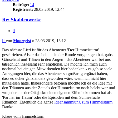
Beiträge:
14
Registriert:
28.03.2019, 12:44
Re: Skaldenwerke
Zitat
Beitrag
von
Moorgeist
»
28.03.2019, 13:12
Das nächste Lied ist für das Abenteuer 'Der Himmelsturm'
geschrieben. Als er das bei uns in der Runde vorgetragen hat, gabs
Gänsehaut und Tränen in den Augen - das Abenteuer war bei uns
tatsächlich insgesamt sehr emotional. Da möchte ich mich auch
nochmal bei einigen Mitwirkenden hier bedanken - es gab so viele
Anregungen hier, die das Abenteuer so großartig ergänzt haben,
dass es sicher ganz anders geworden wäre, wenn ich nicht hier
mitgelesen hätte. Insbesondere betonen möchte ich da die Idee mit
den Träumen aus der Zeit als der Himmelsturm noch belebt war und
wo jeder aus der Ottajasko einen eigenen Elfen bekommen hat als
'Partner im Traum' oder die Episoden mit dem Schneefuchs
Rhiamon. Eigentlich die ganze
Ideensammlung zum Himmelsturm
.
Danke.
Klage vom Himmelsturm