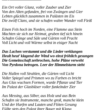
Ein Ort voller Glanz, voller Zauber und Zier
Von den Alten gefunden, frei von Zwängen und Gier
Lebten glücklich zusammen in Palästen im Eis
Die zwölf Clans, und sie schufen wahre Wunder voll Fleiß
Einen Fels hoch im Norden, eine Flamme aus Stein
Machten sie sich zur Heimat, gruben tief sich hinein
Schufen Gänge und Säle und Gärten voll Pracht
Voll Licht und voll Wärme selbst in eisiger Nacht
Das Lachen verstummt und die Lieder verklungen
Heult heut’ klagend der Wind wo einst fröhlich gesungen
Die Gemeinschaft zerbrochen, hohe Pläne verweht
Von Pyrdona betrogen. Leer der Himmelsturm steht
Die Hallen voll Strahlen, die Gärten voll Licht
Voller Spiegel und Prismen wo zu Farben es bricht
Aus Glas wuchsen Formen, wurde Pflanze und Tier
Im Palast der Glasbläser voller funkelnder Zier
Aus Messing, aus Silber, aus Holz und aus Bein
Schufen sie Instrumente, manche groß, manche klein
Und der Harfen und Lauten und Flöten Gesang
Füllte stets den Palast ihrer Bauer mit Klang