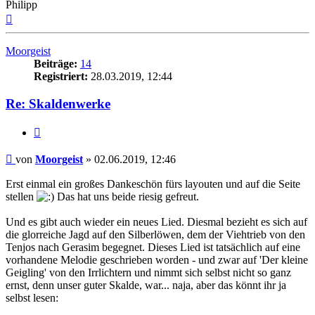
Philipp
Nach
oben
Moorgeist
Beiträge:
14
Registriert:
28.03.2019, 12:44
Re: Skaldenwerke
Zitat
Beitrag
von
Moorgeist
»
02.06.2019, 12:46
Erst einmal ein großes Dankeschön fürs layouten und auf die Seite
stellen
Das hat uns beide riesig gefreut.
Und es gibt auch wieder ein neues Lied. Diesmal bezieht es sich auf
die glorreiche Jagd auf den Silberlöwen, dem der Viehtrieb von den
Tenjos nach Gerasim begegnet. Dieses Lied ist tatsächlich auf eine
vorhandene Melodie geschrieben worden - und zwar auf 'Der kleine
Geigling' von den Irrlichtern und nimmt sich selbst nicht so ganz
ernst, denn unser guter Skalde, war... naja, aber das könnt ihr ja
selbst lesen: