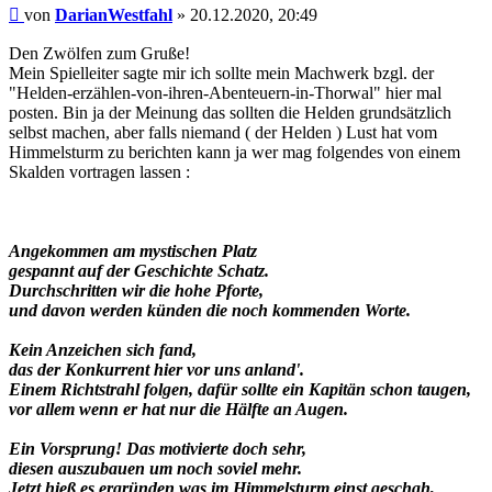
Beitrag
von
DarianWestfahl
»
20.12.2020, 20:49
Den Zwölfen zum Gruße!
Mein Spielleiter sagte mir ich sollte mein Machwerk bzgl. der
"Helden-erzählen-von-ihren-Abenteuern-in-Thorwal" hier mal
posten. Bin ja der Meinung das sollten die Helden grundsätzlich
selbst machen, aber falls niemand ( der Helden ) Lust hat vom
Himmelsturm zu berichten kann ja wer mag folgendes von einem
Skalden vortragen lassen :
Angekommen am mystischen Platz
gespannt auf der Geschichte Schatz.
Durchschritten wir die hohe Pforte,
und davon werden künden die noch kommenden Worte.
Kein Anzeichen sich fand,
das der Konkurrent hier vor uns anland'.
Einem Richtstrahl folgen, dafür sollte ein Kapitän schon taugen,
vor allem wenn er hat nur die Hälfte an Augen.
Ein Vorsprung! Das motivierte doch sehr,
diesen auszubauen um noch soviel mehr.
Jetzt hieß es ergründen was im Himmelsturm einst geschah,