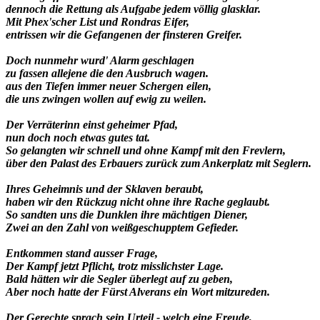
dennoch die Rettung als Aufgabe jedem völlig glasklar.
Mit Phex'scher List und Rondras Eifer,
entrissen wir die Gefangenen der finsteren Greifer.
Doch nunmehr wurd' Alarm geschlagen
zu fassen allejene die den Ausbruch wagen.
aus den Tiefen immer neuer Schergen eilen,
die uns zwingen wollen auf ewig zu weilen.
Der Verräterinn einst geheimer Pfad,
nun doch noch etwas gutes tat.
So gelangten wir schnell und ohne Kampf mit den Frevlern,
über den Palast des Erbauers zurück zum Ankerplatz mit Seglern.
Ihres Geheimnis und der Sklaven beraubt,
haben wir den Rückzug nicht ohne ihre Rache geglaubt.
So sandten uns die Dunklen ihre mächtigen Diener,
Zwei an den Zahl von weißgeschupptem Gefieder.
Entkommen stand ausser Frage,
Der Kampf jetzt Pflicht, trotz misslichster Lage.
Bald hätten wir die Segler überlegt auf zu geben,
Aber noch hatte der Fürst Alverans ein Wort mitzureden.
Der Gerechte sprach sein Urteil - welch eine Freude,