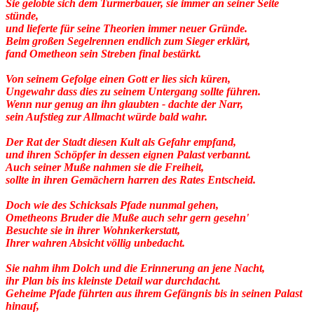
Sie gelobte sich dem Turmerbauer, sie immer an seiner Seite
stünde,
und lieferte für seine Theorien immer neuer Gründe.
Beim großen Segelrennen endlich zum Sieger erklärt,
fand Ometheon sein Streben final bestärkt.
Von seinem Gefolge einen Gott er lies sich küren,
Ungewahr dass dies zu seinem Untergang sollte führen.
Wenn nur genug an ihn glaubten - dachte der Narr,
sein Aufstieg zur Allmacht würde bald wahr.
Der Rat der Stadt diesen Kult als Gefahr empfand,
und ihren Schöpfer in dessen eignen Palast verbannt.
Auch seiner Muße nahmen sie die Freiheit,
sollte in ihren Gemächern harren des Rates Entscheid.
Doch wie des Schicksals Pfade nunmal gehen,
Ometheons Bruder die Muße auch sehr gern gesehn'
Besuchte sie in ihrer Wohnkerkerstatt,
Ihrer wahren Absicht völlig unbedacht.
Sie nahm ihm Dolch und die Erinnerung an jene Nacht,
ihr Plan bis ins kleinste Detail war durchdacht.
Geheime Pfade führten aus ihrem Gefängnis bis in seinen Palast
hinauf,