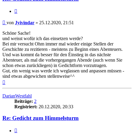
Zitat
Beitrag
von
Jyivindar
»
25.12.2020, 21:51
Schöne Sache!
und weisst wofür ich das einsetzen werde?
Bei mir versucht Ohm immer mal wieder einige Stellen der
Geschichte zu rezitieren - meistens zu Beginn eines Abenteuers.
Und was kommt da besser für den Éinstieg in das nächste
Abenteuer, als mal die vorhergegangen Abende (auch wenn Sie
schon etwas zurückliegen) in Gedichtform vorzutragen.
Gut, ein wenig was werde ich weglassen und anpassen müssen -
sind etwas abgewichen stellenweise^^
Nach
oben
DarianWestfahl
Beiträge:
2
Registriert:
20.12.2020, 20:33
Re: Gedicht zum Himmelsturm
Zitat