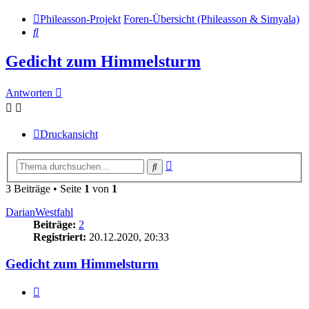
Phileasson-Projekt
Foren-Übersicht (Phileasson & Simyala)
Suche
Gedicht zum Himmelsturm
Antworten
Druckansicht
Erweiterte
Suche
Suche
3 Beiträge • Seite
1
von
1
DarianWestfahl
Beiträge:
2
Registriert:
20.12.2020, 20:33
Gedicht zum Himmelsturm
Zitat