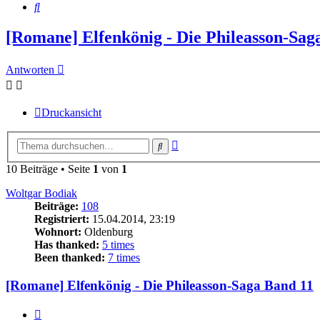
Suche
[Romane] Elfenkönig - Die Phileasson-Sag
Antworten
Druckansicht
Erweiterte
Suche
Suche
10 Beiträge • Seite
1
von
1
Woltgar Bodiak
Beiträge:
108
Registriert:
15.04.2014, 23:19
Wohnort:
Oldenburg
Has thanked:
5 times
Been thanked:
7 times
[Romane] Elfenkönig - Die Phileasson-Saga Band 11
Zitat