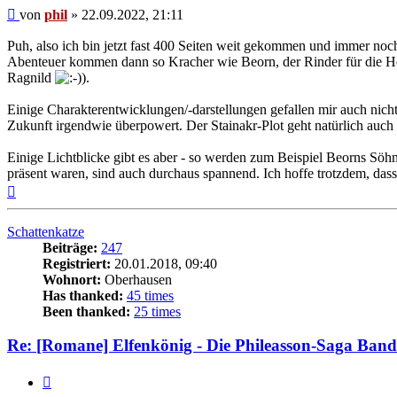
Beitrag
von
phil
»
22.09.2022, 21:11
Puh, also ich bin jetzt fast 400 Seiten weit gekommen und immer noc
Abenteuer kommen dann so Kracher wie Beorn, der Rinder für die H
Ragnild
).
Einige Charakterentwicklungen/-darstellungen gefallen mir auch nicht 
Zukunft irgendwie überpowert. Der Stainakr-Plot geht natürlich auch
Einige Lichtblicke gibt es aber - so werden zum Beispiel Beorns Söhn
präsent waren, sind auch durchaus spannend. Ich hoffe trotzdem, das
Nach
oben
Schattenkatze
Beiträge:
247
Registriert:
20.01.2018, 09:40
Wohnort:
Oberhausen
Has thanked:
45 times
Been thanked:
25 times
Re: [Romane] Elfenkönig - Die Phileasson-Saga Band
Zitat