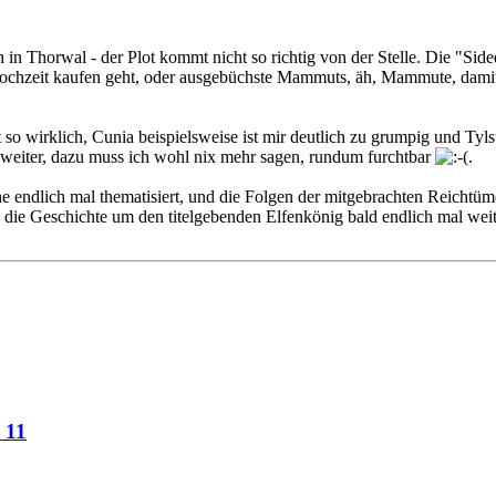
h in Thorwal - der Plot kommt nicht so richtig von der Stelle. Die "S
ochzeit kaufen geht, oder ausgebüchste Mammuts, äh, Mammute, damit 
so wirklich, Cunia beispielsweise ist mir deutlich zu grumpig und Tyls
 weiter, dazu muss ich wohl nix mehr sagen, rundum furchtbar
.
e endlich mal thematisiert, und die Folgen der mitgebrachten Reichtüme
s die Geschichte um den titelgebenden Elfenkönig bald endlich mal wei
 11