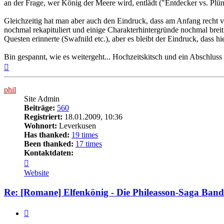
an der Frage, wer König der Meere wird, entlädt ("Entdecker vs. Plün
Gleichzeitig hat man aber auch den Eindruck, dass am Anfang recht vi
nochmal rekapituliert und einige Charakterhintergründe nochmal breitg
Questen erinnerte (Swafnild etc.), aber es bleibt der Eindruck, dass h
Bin gespannt, wie es weitergeht... Hochzeitskitsch und ein Abschluss 
Nach
oben
phil
Site Admin
Beiträge:
560
Registriert:
18.01.2009, 10:36
Wohnort:
Leverkusen
Has thanked:
19 times
Been thanked:
17 times
Kontaktdaten:
Kontaktdaten
von
Website
phil
Re: [Romane] Elfenkönig - Die Phileasson-Saga Band
Zitat