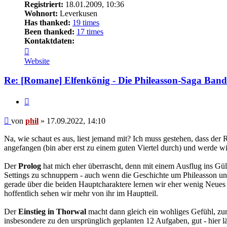
Registriert:
18.01.2009, 10:36
Wohnort:
Leverkusen
Has thanked:
19 times
Been thanked:
17 times
Kontaktdaten:
Kontaktdaten
von
Website
phil
Re: [Romane] Elfenkönig - Die Phileasson-Saga Band
Zitat
Beitrag
von
phil
»
17.09.2022, 14:10
Na, wie schaut es aus, liest jemand mit? Ich muss gestehen, dass der
angefangen (bin aber erst zu einem guten Viertel durch) und werde wie
Der
Prolog
hat mich eher überrascht, denn mit einem Ausflug ins Gül
Settings zu schnuppern - auch wenn die Geschichte um Phileasson und 
gerade über die beiden Hauptcharaktere lernen wir eher wenig Neues - 
hoffentlich sehen wir mehr von ihr im Hauptteil.
Der
Einstieg in Thorwal
macht dann gleich ein wohliges Gefühl, zum
insbesondere zu den ursprünglich geplanten 12 Aufgaben, gut - hier lä