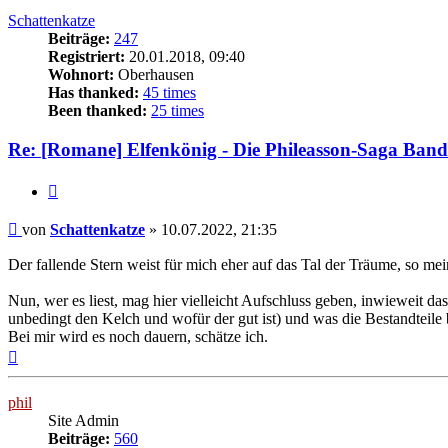
Schattenkatze
Beiträge:
247
Registriert:
20.01.2018, 09:40
Wohnort:
Oberhausen
Has thanked:
45 times
Been thanked:
25 times
Re: [Romane] Elfenkönig - Die Phileasson-Saga Band
Zitat
Beitrag
von
Schattenkatze
»
10.07.2022, 21:35
Der fallende Stern weist für mich eher auf das Tal der Träume, so mein
Nun, wer es liest, mag hier vielleicht Aufschluss geben, inwieweit
unbedingt den Kelch und wofür der gut ist) und was die Bestandteil
Bei mir wird es noch dauern, schätze ich.
Nach
oben
phil
Site Admin
Beiträge:
560