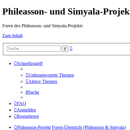
Phileasson- und Simyala-Projek
Foren des Phileasson- und Simyala-Projekts
Zum Inhalt
Erweiterte
Suche
Suche
Schnellzugriff
Unbeantwortete Themen
Aktive Themen
Suche
FAQ
Anmelden
Registrieren
Phileasson-Projekt
Foren-Übersicht (Phileasson & Simyala)