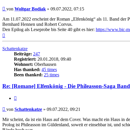
Beitrag
von
Woltgar Bodiak
»
09.07.2022, 07:15
Am 11.07.2022 erscheint der Roman „Elfenkönig“ als 11. Band der 
Bernhard Hennen und Robert Corvus.
Den Epilog als Leseprobe bis Seite 40 gibt es hier:
https://www.bic-m
Nach
oben
Schattenkatze
Beiträge:
247
Registriert:
20.01.2018, 09:40
Wohnort:
Oberhausen
Has thanked:
45 times
Been thanked:
25 times
Re: [Romane] Elfenkönig - Die Phileasson-Saga Band
Zitat
Beitrag
von
Schattenkatze
»
09.07.2022, 09:21
Mir scheint, da ist ein Haus auf dem Cover. Was macht ein Haus in d
Prolog ist Phileasson im Güldenland, soweit er einsehbar ist, und sc
Bände hoch war.