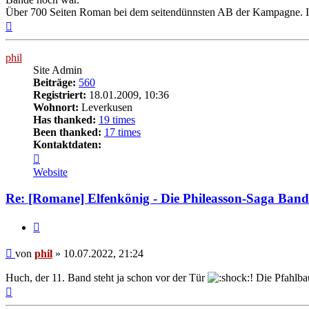
Über 700 Seiten Roman bei dem seitendünnsten AB der Kampagne. Ic
Nach
oben
phil
Site Admin
Beiträge:
560
Registriert:
18.01.2009, 10:36
Wohnort:
Leverkusen
Has thanked:
19 times
Been thanked:
17 times
Kontaktdaten:
Kontaktdaten
von
Website
phil
Re: [Romane] Elfenkönig - Die Phileasson-Saga Band
Zitat
Beitrag
von
phil
»
10.07.2022, 21:24
Huch, der 11. Band steht ja schon vor der Tür
! Die Pfahlba
Nach
oben