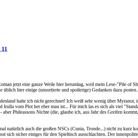
 11
 Roman jetzt eine ganze Weile hier herumlag, weil mein Lese-"Pile of Sh
 üblich hier einige (unsortierte und spoilerige) Gedanken dazu posten.
denland hatte ich nicht gerechnet! Ich weiß sehr wenig über Myranor, i
Irulla vom Plot her eher mau ist... Für mich las es sich als viel "St
aber Phileassons Nichte (die, glaube ich, aus Jahr des Greifen kommt, ka
al natürlich auch die großen NSCs (Cunia, Tronde...) nicht zu kurz 
sst sich sicher einiges für den Spieltisch ausschlachten. Der innenpoli