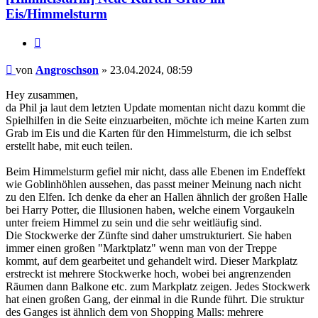
Eis/Himmelsturm
Zitat
Beitrag
von
Angroschson
»
23.04.2024, 08:59
Hey zusammen,
da Phil ja laut dem letzten Update momentan nicht dazu kommt die
Spielhilfen in die Seite einzuarbeiten, möchte ich meine Karten zum
Grab im Eis und die Karten für den Himmelsturm, die ich selbst
erstellt habe, mit euch teilen.
Beim Himmelsturm gefiel mir nicht, dass alle Ebenen im Endeffekt
wie Goblinhöhlen aussehen, das passt meiner Meinung nach nicht
zu den Elfen. Ich denke da eher an Hallen ähnlich der großen Halle
bei Harry Potter, die Illusionen haben, welche einem Vorgaukeln
unter freiem Himmel zu sein und die sehr weitläufig sind.
Die Stockwerke der Zünfte sind daher umstrukturiert. Sie haben
immer einen großen "Marktplatz" wenn man von der Treppe
kommt, auf dem gearbeitet und gehandelt wird. Dieser Markplatz
erstreckt ist mehrere Stockwerke hoch, wobei bei angrenzenden
Räumen dann Balkone etc. zum Markplatz zeigen. Jedes Stockwerk
hat einen großen Gang, der einmal in die Runde führt. Die struktur
des Ganges ist ähnlich dem von Shopping Malls: mehrere