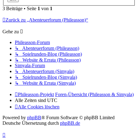
3 Beiträge • Seite
1
von
1
Zurück zu „Abenteuerforum (Phileasson)“
Gehe zu
Phileasson-Forum
↳ Abenteuerforum (Phileasson)
↳ Spielrunden-Blog (Phileasson)
↳ Website & Errata (Phileasson)
Simyala-Forum
↳ Abenteuerforum (Simyala)
↳ Spielrunden-Blog (Simyala)
↳ Website & Errata (Simyala)
Phileasson-Projekt
Foren-Übersicht (Phileasson & Simyala)
Alle Zeiten sind
UTC
Alle Cookies löschen
Powered by
phpBB
® Forum Software © phpBB Limited
Deutsche Übersetzung durch
phpBB.de