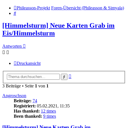
Phileasson-Projekt
Foren-Übersicht (Phileasson & Simyala)
Suche
[Himmelsturm] Neue Karten Grab im
Eis/Himmelsturm
Antworten
Druckansicht
Erweiterte
Suche
Suche
3 Beiträge • Seite
1
von
1
Angroschson
Beiträge:
74
Registriert:
05.02.2021, 11:35
Has thanked:
12 times
Been thanked:
9 times
[Himmelsturm] Neue Karten Grab im