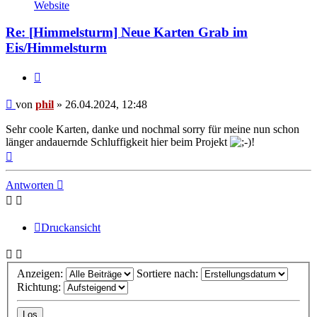
von
Website
phil
Re: [Himmelsturm] Neue Karten Grab im
Eis/Himmelsturm
Zitat
Beitrag
von
phil
»
26.04.2024, 12:48
Sehr coole Karten, danke und nochmal sorry für meine nun schon
länger andauernde Schluffigkeit hier beim Projekt
!
Nach
oben
Antworten
Druckansicht
Anzeigen:
Sortiere nach:
Richtung: