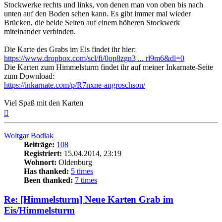
Stockwerke rechts und links, von denen man von oben bis nach
unten auf den Boden sehen kann. Es gibt immer mal wieder
Brücken, die beide Seiten auf einem höheren Stockwerk
miteinander verbinden.
Die Karte des Grabs im Eis findet ihr hier:
https://www.dropbox.com/scl/fi/0op8zgn3 ... rl9m6&dl=0
Die Karten zum Himmelsturm findet ihr auf meiner Inkarnate-Seite
zum Download:
https://inkarnate.com/p/R7nxne-angroschson/
Viel Spaß mit den Karten
Nach
oben
Woltgar Bodiak
Beiträge:
108
Registriert:
15.04.2014, 23:19
Wohnort:
Oldenburg
Has thanked:
5 times
Been thanked:
7 times
Re: [Himmelsturm] Neue Karten Grab im
Eis/Himmelsturm