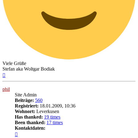
Viele Grüße
Stefan aka Woltgar Bodiak
Nach
oben
phil
Site Admin
Beiträge:
560
Registriert:
18.01.2009, 10:36
Wohnort:
Leverkusen
Has thanked:
19 times
Been thanked:
17 times
Kontaktdaten:
Kontaktdaten