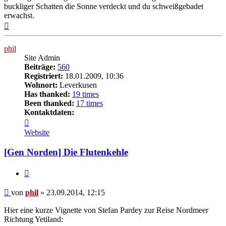
buckliger Schatten die Sonne verdeckt und du schweißgebadet
erwachst.
Nach
oben
phil
Site Admin
Beiträge:
560
Registriert:
18.01.2009, 10:36
Wohnort:
Leverkusen
Has thanked:
19 times
Been thanked:
17 times
Kontaktdaten:
Kontaktdaten
von
Website
phil
[Gen Norden] Die Flutenkehle
Zitat
Beitrag
von
phil
»
23.09.2014, 12:15
Hier eine kurze Vignette von Stefan Pardey zur Reise Nordmeer
Richtung Yetiland: