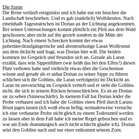
Die Szene
Die Reise verläuft ereignislos und ich habe nur ein bisschen die
Landschaft beschrieben. Und es gab (natürlich) Wolfsheulen. Nach
eineinhalb Tagesmärschen ist Dorian an der Lichtung angekommen.
Bei seinen Untersuchungen kommt plötzlich ein Pfeil aus dem Wald
geschossen; aber nicht auf ihn gezielt sondern in die Mitte der
Lichtung. Nach einem Schrecken kommt der etwas
pubertäre/draufgängerische und abenteurlustige Laran Wolfesmut
aus dem dickicht und fragt, was Dorian hier will. Die beiden
kommen ins Gespräch und freunden sich an. Gerade als Laran
erzählt, dass sein Sippenführer (wie heißt das bei den Elfen?) diesen
Platz verboten hatte und vielleicht etwas über die Geschenisse
wüsste und gerade als er anbat Dorian zu seiner Sippe zu führen
schlichen sich die Goblins, die Laran verfolgte(n) im Dickicht an.
Laran ist unvorsichtig im Gespräch vertieft und er sieht die Goblins
nicht, die sich in seinem Rücken heranschleichen. Es ist an Dorian
sie zu sehen (Sinnesschärfe). In meinem Fall hat Dorian leider die
Probe verhauen und ich habe die Goblins einen Pfeil durch Larans
Brust jagen lassen (ich weiß etwas heftig; normalerweise versuche
ich eine verhauene Probe nicht gleich zu einem Todesurteil werden
zu lassen aber in dem Fall habe ich meine Regel gebrochen und es
war am Ende dramaturgisch auch nicht schlecht glaube ich). Dorian
setzt den Goblins nach und nur einer entkommt seinem Zorn.