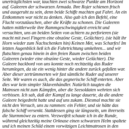
unerträglichsten war, tauchten zwei schwarze Punkte am Horizont
auf. Galeeren der schwarzen Armada. Ihre Rojer schienen frisch
und ausgeruht zu sein, denn beide Schiffe machten gut Fahrt. An ein
Entkommen war nicht zu denken. Also gab ich den Befehl, eine
Flucht vorzutäuschen, aber die Kräfte zu schonen. Die Galeeren
hatten mittlerweile ihre Rammgeschwingigkeit erreicht und
versuchten, uns an beiden Seiten von achtern zu perforieren (sie
macht mit zwei Fingern eine obszöne Geste, Gelächter). (sie hält ihr
Horn wieder zum Nachschenken hin) Keinen Met, was Scharfes! Im
letzten Augenblick ließ ich die Fahrtrichtung umkehren... und wir
flutschten genau hinein in den freien Raum zwischen beiden
Galeeren (wieder eine obszöne Geste, wieder Gelächter). Die
Galeere backbord von uns konnte noch rechtzeitig das Ruder
herumlegen, da sie ein wenig hinter die andere zurück gefallen war.
Aber dieser zertrümmerten wir fast sämtliche Ruder auf unserer
Seite. Wir waren es auch, die das gegnerische Schiff enterten. Aber
dies war kein simpler Sklavenhändler. Natürlich taugten die
Matrosen nicht zum Kämpfen, aber die Seesoldaten wehrten sich
verbissen. Ich sah, daß der Kampf zu lange dauerte, da die andere
Galeere beigedreht hatte und auf uns zukam. Diesmal machte sie
nicht den Versuch, uns zu rammen: ein Fehler, und sie hätte das
falsche Schiff versenkt. Stattdessen ging sie längsseits, um ihrerseits
die Sturmmöwe zu entern. Verzweifelt schaute ich in die Runde,
während gleichzeitig meine Orknase einen schwarzen Helm spaltete
und ich meinen Schild einem vorwitzigen Leichtmatrosen in den