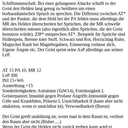
Schiffsmannschaft. Bei einer gelungenen Attacke schafft es der
Geist den Helden lang genug zu berühren um einen
borbaradianischen Spruch zu sprechen. Die Differenz zwischen AT*
und der Punkte, die dem Held bei der PA fehlen muss allerdings die
MR des Helden überschreiten bei Sprüchen, die die MR schwelle
überschreiten müssen (also eigentlich allen Sprüchen, die der Geist
benutzen würde). ZfP* entsprechen AT*. Beispiele für Sprüche sind
Höllenpein, Brenne toter Stoff, Schwarz und Rot, Herzschlag Ruhe,
Magischer Raub bei Magiebegabten, Erinnerung verlasse dich,
Eigene Ängste etc. Der Geist speist seine AsP allerdings aus seinen
LeP.
AT 15 PA 10, MR 12
LeP 300
INI 15+W6
Austreibung +15
Sonderfertigkeiten: Astralsinn (TaW14), Formlosigkeit I,
Geisterpanzer, Imunität gegen Profane Angriffe,Immunität gegen
Gifte und Krankhiten, Präsenz I, Unsichtbarkeit II (kann aber nicht
attakieren, wenn er unsichtbar ist), Verwundbarkeit (Boron)
Der Geist greift unablässig an, wenn man in dem Raum ist, verlässt
den Raum aber nicht (Bisher….)
Wenn der Geist die Helden nicht zurück treiben kann wird er