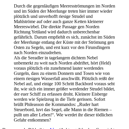
Durch die gegenläufigen Meeresströmungen im Norden
und im Süden der Meerlunge treten hier immer wieder
plötzlich und unverhofft riesige Strudel und
Mahlströme auf oder auch ganze Ketten kleinerer
Meereswirbel. Die direkte Passage gen Norden
Richtung Yetiland wird dadurch unberechenbar
gefährlich. Darum empfiehlt es sich, zunächst im Süden
der Meerlunge entlang der Küste mit der Strömung gen
Osten zu Segeln, und erst kurz vor den Firunsfingern
nach Norden einzudrehen.
Als die Seeadler in tagelangem dichtem Nebel
unbemerkt zu weit nach Norden abdriftet, hört (Held)
voraus plötzlich ein zunehmend lauter werdendes
Gurgeln, dass zu einem Donnern und Tosen wie von
einem riesigen Wasserfall anschwillt. Plötzlich reißt der
Nebel auf, und einige 100 Schritt Backbord voraus seht
ihr, wie sich ein immer größer werdender Strudel bildet,
der euer Schiff zu erfassen droht. Kleinere Eisberge
werden wie Spielzeug in die Tiefe gerissen. Sofort
brüllt Phileasson die Kommandos: „Ruder hart
Steuerbord, luvt das Segel, alle Mann in die Riemen –
pullt um aller Leben!“. Wie werdet ihr dieser tödlichen
Gefahr entkommen?