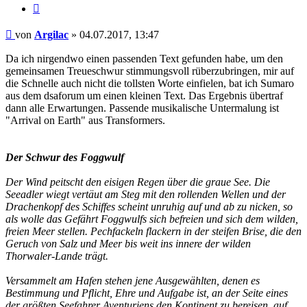
Zitat
Beitrag
von
Argilac
»
04.07.2017, 13:47
Da ich nirgendwo einen passenden Text gefunden habe, um den
gemeinsamen Treueschwur stimmungsvoll rüberzubringen, mir auf
die Schnelle auch nicht die tollsten Worte einfielen, bat ich Sumaro
aus dem dsaforum um einen kleinen Text. Das Ergebnis übertraf
dann alle Erwartungen. Passende musikalische Untermalung ist
"Arrival on Earth" aus Transformers.
Der Schwur des Foggwulf
Der Wind peitscht den eisigen Regen über die graue See. Die
Seeadler wiegt vertäut am Steg mit den rollenden Wellen und der
Drachenkopf des Schiffes scheint unruhig auf und ab zu nicken, so
als wolle das Gefährt Foggwulfs sich befreien und sich dem wilden,
freien Meer stellen. Pechfackeln flackern in der steifen Brise, die den
Geruch von Salz und Meer bis weit ins innere der wilden
Thorwaler-Lande trägt.
Versammelt am Hafen stehen jene Ausgewählten, denen es
Bestimmung und Pflicht, Ehre und Aufgabe ist, an der Seite eines
der größten Seefahrer Aventuriens den Kontinent zu bereisen, auf