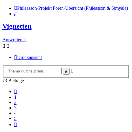
Phileasson-Projekt
Foren-Übersicht (Phileasson & Simyala)
Suche
Vignetten
Antworten
Druckansicht
Erweiterte
Suche
Suche
73 Beiträge
Vorherige
1
2
3
4
5
Nächste