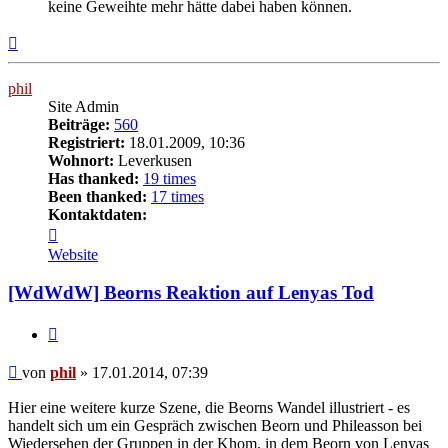
keine Geweihte mehr hätte dabei haben können.
Nach
oben
phil
Site Admin
Beiträge:
560
Registriert:
18.01.2009, 10:36
Wohnort:
Leverkusen
Has thanked:
19 times
Been thanked:
17 times
Kontaktdaten:
Kontaktdaten
von
Website
phil
[WdWdW] Beorns Reaktion auf Lenyas Tod
Zitat
Beitrag
von
phil
»
17.01.2014, 07:39
Hier eine weitere kurze Szene, die Beorns Wandel illustriert - es
handelt sich um ein Gespräch zwischen Beorn und Phileasson bei
Wiedersehen der Gruppen in der Khom, in dem Beorn von Lenyas