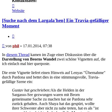
Kontaktdaten:
Kontaktdaten
von
Website
phil
[Suche nach dem Largala'hen] Ein Travia-gefälliger
Moment
Zitat
Beitrag
von
phil
»
17.01.2014, 07:38
In
diesem Thread
kamen im Zuge einer Diskussion über die
Darstellung von Beorns Wandel
zwei schöne Vignetten auf, die
ich einfach mal hier querposte.
Die erste Vignette liefert einen Hinweis auf Lenyas "Übernahme"
durch Pardona und bettet dies in eine stimmungsvolle, Travia-
gefällige Szene ein:
Gustav hat geschrieben:
Als die Helden in der
Sargasso-See gezwungen waren mit Beorn
gemeinsame Sache zu machen hat sie Pardona sehr
zurück gehalten. Auch Shaya hat das gespürt, wollte
ihrer Schwester aber nicht zu nahe treten, hat es als "ist