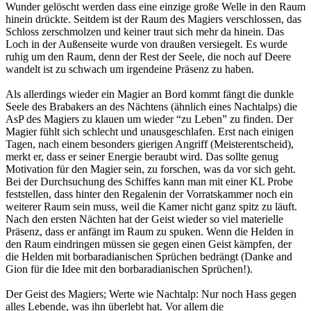
Wunder gelöscht werden dass eine einzige große Welle in den Raum
hinein drückte. Seitdem ist der Raum des Magiers verschlossen, das
Schloss zerschmolzen und keiner traut sich mehr da hinein. Das
Loch in der Außenseite wurde von draußen versiegelt. Es wurde
ruhig um den Raum, denn der Rest der Seele, die noch auf Deere
wandelt ist zu schwach um irgendeine Präsenz zu haben.
Als allerdings wieder ein Magier an Bord kommt fängt die dunkle
Seele des Brabakers an des Nächtens (ähnlich eines Nachtalps) die
AsP des Magiers zu klauen um wieder “zu Leben” zu finden. Der
Magier fühlt sich schlecht und unausgeschlafen. Erst nach einigen
Tagen, nach einem besonders gierigen Angriff (Meisterentscheid),
merkt er, dass er seiner Energie beraubt wird. Das sollte genug
Motivation für den Magier sein, zu forschen, was da vor sich geht.
Bei der Durchsuchung des Schiffes kann man mit einer KL Probe
feststellen, dass hinter den Regalenin der Vorratskammer noch ein
weiterer Raum sein muss, weil die Kamer nicht ganz spitz zu läuft.
Nach den ersten Nächten hat der Geist wieder so viel materielle
Präsenz, dass er anfängt im Raum zu spuken. Wenn die Helden in
den Raum eindringen müssen sie gegen einen Geist kämpfen, der
die Helden mit borbaradianischen Sprüchen bedrängt (Danke and
Gion für die Idee mit den borbaradianischen Sprüchen!).
Der Geist des Magiers; Werte wie Nachtalp: Nur noch Hass gegen
alles Lebende, was ihn überlebt hat. Vor allem die