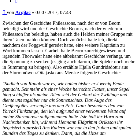
Beitrag
von
Argilac
»
03.07.2017, 07:43
Zwischen der Geschichte Phileassons, nach der er von Beorn
beleidigt wird und der Geschichte Beorns, nach der wiederum
Phileasson ihn beleidigt, haben auch die Helden meiner Gruppe mit
ihren Taten prahlen können. Doch zunächst hatte ich, direkt
nachdem der Foggwulf geredet hatte, eine weitere Kapitänin zu
Wort kommen lassen. Garhelt hatte Beorn zurechtgewiesen und
irgendein Thorwaler hatte eine altbekannt Geschichte verlangt, um
die Spannung zu senken (es ging auch darum, die Spieler noch mehr
in Stimmung zu bringen). Also erzählte Hjalla Gundridsdottir aus
der Sturmmöwen-Ottajasko aus Merske folgende Geschichte:
"Südlich von Ranak war es, wir hatten bisher erst wenig Beute
gemacht. Seit mehr als einer Woche herrschte Flaute, unser Segel
hing schlaffer als meine Titten seid der Geburt der Zwillinge und
diente uns tagsüber nur als Sonnenschutz. Das Auge des
Greifengottes versengte uns den Pelz. Ganz besonders den von
Yorrak Flinkzunge, den ich aufgrund einer verlorenen Wette auf
meine Sturmmöwe aufgenommen hatte. (sie hält ihr Horn zum
Nachschenken hin, während Hetmann Eldgrimm Oriksson ihr
begeistert zuprostet) Ans Rudern war nur in den frühen und späten
Stunden des Tages zu denken. Dann, als die Hitze am