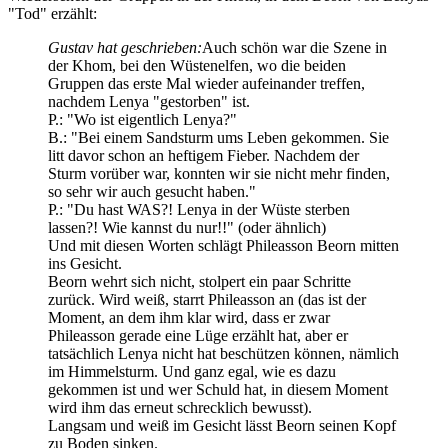
"Tod" erzählt:
Gustav hat geschrieben:
Auch schön war die Szene in
der Khom, bei den Wüstenelfen, wo die beiden
Gruppen das erste Mal wieder aufeinander treffen,
nachdem Lenya "gestorben" ist.
P.: "Wo ist eigentlich Lenya?"
B.: "Bei einem Sandsturm ums Leben gekommen. Sie
litt davor schon an heftigem Fieber. Nachdem der
Sturm vorüber war, konnten wir sie nicht mehr finden,
so sehr wir auch gesucht haben."
P.: "Du hast WAS?! Lenya in der Wüste sterben
lassen?! Wie kannst du nur!!" (oder ähnlich)
Und mit diesen Worten schlägt Phileasson Beorn mitten
ins Gesicht.
Beorn wehrt sich nicht, stolpert ein paar Schritte
zurück. Wird weiß, starrt Phileasson an (das ist der
Moment, an dem ihm klar wird, dass er zwar
Phileasson gerade eine Lüge erzählt hat, aber er
tatsächlich Lenya nicht hat beschützen können, nämlich
im Himmelsturm. Und ganz egal, wie es dazu
gekommen ist und wer Schuld hat, in diesem Moment
wird ihm das erneut schrecklich bewusst).
Langsam und weiß im Gesicht lässt Beorn seinen Kopf
zu Boden sinken.