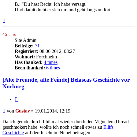
B.: "Du hast Recht. Ich habe versagt."
Und damit dreht er sich um und geht langsam fort.
Nach
oben
Gustav
Site Admin
Beiträge:
71
Registriert:
08.06.2012, 08:27
Wohnort:
Forchheim
Has thanked:
4 times
Been thanked:
6 times
[Alte Freunde, alte Feinde] Belascas Geschichte vor
Norburg
Zitat
Beitrag
von
Gustav
»
19.01.2014, 12:19
Da ich gerade durch Phil mal wieder durch den Vignetten-Thread
geschmökert habe, wollte ich noch schnell etwas zu
Eilifs
Geschichte
auf den Inseln im Nebel beitragen.