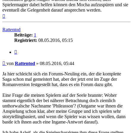
Spielermagier dabei helfen können den Mocha aufzuspüren und sie
eventuell die Gelegenheit darauf ansprechen werden.
Nach
oben
Rattentod
Beiträge:
1
Registriert:
08.05.2016, 05:15
Zitat
Beitrag
von
Rattentod
»
08.05.2016, 05:44
Ja hier schleicht sich ein Forums-Neuling ein, der die komplette
Saga schon mal gemeistert hat, aber der jetzt erst im Zuge der
Romanversion festgestellt hat, dass es ein Forum dazu gibt.
Eine Frage die meinen Spielern auf der Seele brannte: Woher
stammt eigentlich der bei näherer Betrachtung doch ziemlich
unthorwalsche Nachname 'Phileasson'? (Outgame war ihnen die
Anspielung schon klar, aber meine Gruppe und ich spielen sehr
storytellingbasiert, und wenn die Spieler was wissen wollen, dann
bastle ich ihnen auch eine Ingame-Antwort darauf).
Ich habe Asleif, als die Spielercharaktere ihm diese Frage stellten,