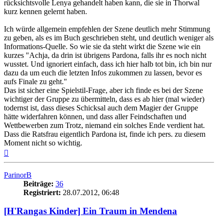
rücksichtsvolle Lenya gehandelt haben kann, die sie in Thorwal
kurz kennen gelernt haben.
Ich würde allgemein empfehlen der Szene deutlich mehr Stimmung
zu geben, als es im Buch geschrieben steht, und deutlich weniger als
Informations-Quelle. So wie sie da steht wirkt die Szene wie ein
kurzes "Achja, da drin ist übrigens Pardona, falls ihr es noch nicht
wusstet. Und ignoriert einfach, dass ich hier halb tot bin, ich bin nur
dazu da um euch die letzten Infos zukommen zu lassen, bevor es
aufs Finale zu geht."
Das ist sicher eine Spielstil-Frage, aber ich finde es bei der Szene
wichtiger der Gruppe zu übermitteln, dass es ab hier (mal wieder)
todernst ist, dass dieses Schicksal auch dem Magier der Gruppe
hätte widerfahren können, und dass aller Feindschaften und
Wettbewerben zum Trotz, niemand ein solches Ende verdient hat.
Dass die Ratsfrau eigentlich Pardona ist, finde ich pers. zu diesem
Moment nicht so wichtig.
Nach
oben
ParinorB
Beiträge:
36
Registriert:
28.07.2012, 06:48
[H'Rangas Kinder] Ein Traum in Mendena