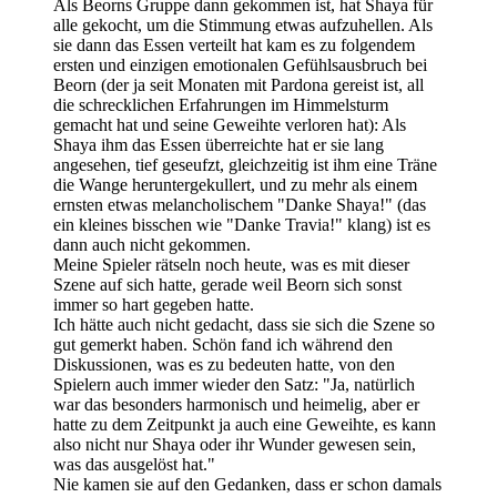
Als Beorns Gruppe dann gekommen ist, hat Shaya für
alle gekocht, um die Stimmung etwas aufzuhellen. Als
sie dann das Essen verteilt hat kam es zu folgendem
ersten und einzigen emotionalen Gefühlsausbruch bei
Beorn (der ja seit Monaten mit Pardona gereist ist, all
die schrecklichen Erfahrungen im Himmelsturm
gemacht hat und seine Geweihte verloren hat): Als
Shaya ihm das Essen überreichte hat er sie lang
angesehen, tief geseufzt, gleichzeitig ist ihm eine Träne
die Wange heruntergekullert, und zu mehr als einem
ernsten etwas melancholischem "Danke Shaya!" (das
ein kleines bisschen wie "Danke Travia!" klang) ist es
dann auch nicht gekommen.
Meine Spieler rätseln noch heute, was es mit dieser
Szene auf sich hatte, gerade weil Beorn sich sonst
immer so hart gegeben hatte.
Ich hätte auch nicht gedacht, dass sie sich die Szene so
gut gemerkt haben. Schön fand ich während den
Diskussionen, was es zu bedeuten hatte, von den
Spielern auch immer wieder den Satz: "Ja, natürlich
war das besonders harmonisch und heimelig, aber er
hatte zu dem Zeitpunkt ja auch eine Geweihte, es kann
also nicht nur Shaya oder ihr Wunder gewesen sein,
was das ausgelöst hat."
Nie kamen sie auf den Gedanken, dass er schon damals