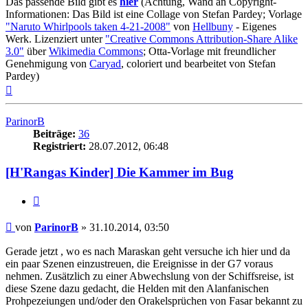
Das passende Bild gibt es
hier
(Achtung, Wand an Copyright-
Informationen: Das Bild ist eine Collage von Stefan Pardey; Vorlage
"Naruto Whirlpools taken 4-21-2008"
von
Hellbuny
- Eigenes
Werk. Lizenziert unter
"Creative Commons Attribution-Share Alike
3.0"
über
Wikimedia Commons
; Otta-Vorlage mit freundlicher
Genehmigung von
Caryad
, coloriert und bearbeitet von Stefan
Pardey)
Nach
oben
ParinorB
Beiträge:
36
Registriert:
28.07.2012, 06:48
[H'Rangas Kinder] Die Kammer im Bug
Zitat
Beitrag
von
ParinorB
»
31.10.2014, 03:50
Gerade jetzt , wo es nach Maraskan geht versuche ich hier und da
ein paar Szenen einzustreuen, die Ereignisse in der G7 voraus
nehmen. Zusätzlich zu einer Abwechslung von der Schiffsreise, ist
diese Szene dazu gedacht, die Helden mit den Alanfanischen
Prohpezeiungen und/oder den Orakelsprüchen von Fasar bekannt zu