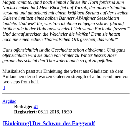
Magen rammte. (und noch einmal hält sie ihr Horn fordernd zum
Nachschenken hin) Mein Blick fiel auf Yorrak, der unsere Situation
verstand und umgehend mit einem kräftigen Sprung auf der zweiten
Galeere inmitten eines halben Banners Al'Anfaner Seesoldaten
landete. Und wißt Ihr, was Yorrak ihnen entgegen schrie: (darauf
brüllen alle in der Hala anwesenden) "Ich werde Euch alle fressen!"
Und darauf streckten die Weicheier die Waffen! Denn sie hatten
noch nie einen echten Thorwalschen Ork gesehen, das wohl!"
Ganz offensichtlich ist die Geschichte schon altbekannt. Und ganz
offensichtlich wird sie auch von Winter zu Winter besser. Aber
gerade das scheint den Thorwalern auch so gut zu gefallen.
Musikalisch passt zur Einleitung the wheat aus Gladiator, ab dem
Auftauchen der schwarzen Galeeren strength of a thousend men von
two steps from hell.
Nach
oben
Argilac
Beiträge:
41
Registriert:
06.11.2016, 18:30
[Einleitung] Der Schwur des Foggwulf