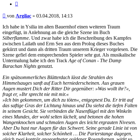
Zitat
Beitrag
von
Argilac
»
03.04.2018, 14:13
Ich habe in Ysilia im alten Bauernhof einen weiteren Traum
eingefügt, in Anlehnung an die gleiche Szene im Buch
Silberflamme
. Und zwar habe ich die Beschreibung des Kampfes
zwischen Lailath und Erm Sen aus dem Prolog dieses Buches
gekürzt und dann als dritten Traum unserem Krieger vorgelesen. Die
Szene gefiel dem entsprechenden Spieler sehr gut. Als musikalische
Untermalung habe ich den Track
Age of Conan - The Damp
Barachan Nights
genutzt.
Ein spätsommerliches Blätterdach lässt die Strahlen des
Himmelsauges sanft auf Euch herniederscheinen. Aus grauen
Augen mustert Dich der Ritter Dir gegenüber: »Was wollt ihr?«,
fragt er, »Ihr sprecht nie mit mir.«
»Ich bin gekommen, um dich zu töten«, entgegnest Du. Er tritt auf
das saftige Gras der Lichtung hinaus und Du siehst die tiefen Falten
in seinem Gesicht. Sie verbinden die Nasenflügel mit den Winkeln
eines Mundes, der wohl selten lächelt, und betonen die hohen
Wangenknochen und schmalen Augen des leicht ergrauten Nivesen.
Aber Du hast nur Augen für das Schwert. Seine gerade Linie ist von
solcher Klarheit, solcher Schönheit … Die Parierstange dagegen,
gleich zwei konträr angeordneter goldener Rosendornen, wirkt so