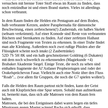
versuchen mit brenne Toter Stoff etwas im Raum zu finden, dass
noch entzündbar ist und einen Brand starten. Vieles ist allerdings
schon verbrannt.
In dem Raum finden die Helden ein Pentagram auf dem Boden,
halb verbrannte Kerzen, andere Paraphernalia für dämonische
Beschwörung, einen zerbrochenen(!) Zauberstab, ein halbes Skelett
(seltsam verkrümmt). Auf einer Komode sind Reste von verbrannten
Büchern und Sternkarten zu finden. Auf einer zerfetzen Haihaut
sind noch Fragmente von Texten zu erkennen. In einer Truhe findet
man alte Kleidung. Außerdem noch zwei rußige Phiolen aber die
Flüssigkeit scheint noch intakt (2 Zaubertränke)
52D 7S 5H 8K und ein halb geschmolzener Goldring (6 Dukaten)
mit dem noch schwerlich zu erkennenden (Magiekunde +4)
Brabaker Akademie Siegel. Einige Texte, die noch zu sehen sind
enthalten fragmente der Al’Anfaner Prophezeiugen und /oder der
Orakelsprüchevon Fasar. Vielleicht auch eine Notiz über den Fluss
“Roab”... (vor allem für Gruppen, die noch die G7 spielen wollen!).
Falls die Helden den Raum partout nicht finden, kann der Geist
auch mit Klopfzeichen eine Spur setzen. Sobald man aufmerksam
ist, bemerkt man, dass sich alle Matrosen von dem Raum fern
halten.
Matrosen, die bei den Ereignissen dabei waren hegen ein tiefes
Misstrauen gegen Magier wärend Bacha sich erhofft, dass