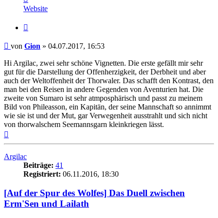
von
Website
Gion
Zitat
Beitrag
von
Gion
»
04.07.2017, 16:53
Hi Argilac, zwei sehr schöne Vignetten. Die erste gefällt mir sehr
gut für die Darstellung der Offenherzigkeit, der Derbheit und aber
auch der Weltoffenheit der Thorwaler. Das schafft den Kontrast, den
man bei den Reisen in andere Gegenden von Aventurien hat. Die
zweite von Sumaro ist sehr atmposphärisch und passt zu meinem
Bild von Phileasson, ein Kapitän, der seine Mannschaft so annimmt
wie sie ist und der Mut, gar Verwegenheit ausstrahlt und sich nicht
von thorwalschem Seemannsgarn kleinkriegen lässt.
Nach
oben
Argilac
Beiträge:
41
Registriert:
06.11.2016, 18:30
[Auf der Spur des Wolfes] Das Duell zwischen
Erm'Sen und Lailath