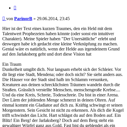
Zitat
Beitrag
von
ParinorB
»
29.06.2014, 23:45
Hier ist der Text eines kurzen Traumes, den ein Held mit dem
Talentwert Prophezeien haben könnte (oder sonst ein intuitiver
Charakter). Meine Spieler haben "Der Unersättliche" erlebt und
deswegen habe ich gedacht eine kleine Verknüpfung zu machen.
Genial wäre es natürlich, wenn der Helde aus irgendeinem Grund
auf den Jarlaksberg geht und dort diese Vision hat
Ein Traum
Dunkelheit umgibt dich. Nur langsam erhebt sich der Schleier. Vor
dir liegt eine Stadt, Mendena; oder doch nicht? Sie sieht anders aus.
Die Häuser vor der Stadt sind halb im Schlamm versunken,
Kreaturen aus deinen schrecklichsten Träumen wandeln durch die
Straßen. Grässlich verstellte Menschen, menschengroße Krebse....
Und da eine Kreis, Schreie, Todesschreie. Du bist in einer Arena.
Der Lärm der johlenden Menge schmerzt in deinen Ohren. Auf
einmal kommt ein Gladiator auf dich zu. Kräftig schwingt er seinen
Morgenstern. Sein Gesicht ist nicht zu erkennen. Als dich die Kugel
trifft schwindet das Licht. Hart schlägst du auf den Boden auf. Ein
Blitz! Ein Berg! der Jarlaksberg? Doch auf dem Berg steht ein
gewaltiger Würfel ganz aus Gold. Fast bist du geblendet als ein