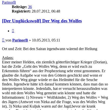
ParinorB
Beiträge:
36
Registriert:
28.07.2012, 06:48
[Der Unglückswolf] Der Weg des Wolfes
Zitat
Beitrag
von
ParinorB
»
10.05.2013, 05:11
Ort und Zeit: Bei den Sairan irgendwann wärend der Heilung
Anlass:
Einer meiner Helden, ein ziemlich götterfürchtiger Krieger (Dorian),
hat die Zeile „Geht des Wolfes Weg, denn er wird euch zu
Erkenntnis führen“ aus der Prophezeiung sehr ernst genommen. Er
glaubte die Aufgabe war von den Göttern geschickt und wenn er
den Wolfes Weg ginge würde er das Heilmittel für die Seuche
finden. Irgendwie hätte ich darauf kommen können, dass man das so
interpretieren könnte. Jedenfalls, hat er versucht herauszufinden was
wohl mit dem Wolfes Weg gemeint sein könnte und hatte die
Informationen: 1) Nivesen = Wolfskinder, 2) Weg des Wolfes = Weg
des Jägers (Antwort von Nirka auf die Frage, was des Wolfes Weg
ist), 3) Nirka und Kuljuk waren auf der Jagd,bevor sie krank