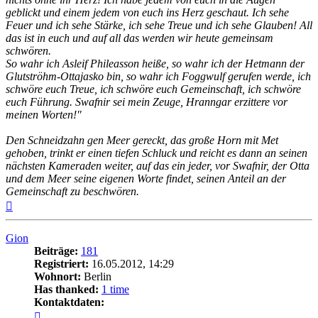
geblickt und einem jedem von euch ins Herz geschaut. Ich sehe
Feuer und ich sehe Stärke, ich sehe Treue und ich sehe Glauben! All
das ist in euch und auf all das werden wir heute gemeinsam
schwören.
So wahr ich Asleif Phileasson heiße, so wahr ich der Hetmann der
Glutströhm-Ottajasko bin, so wahr ich Foggwulf gerufen werde, ich
schwöre euch Treue, ich schwöre euch Gemeinschaft, ich schwöre
euch Führung. Swafnir sei mein Zeuge, Hranngar erzittere vor
meinen Worten!"
Den Schneidzahn gen Meer gereckt, das große Horn mit Met
gehoben, trinkt er einen tiefen Schluck und reicht es dann an seinen
nächsten Kameraden weiter, auf das ein jeder, vor Swafnir, der Otta
und dem Meer seine eigenen Worte findet, seinen Anteil an der
Gemeinschaft zu beschwören.
Nach
oben
Gion
Beiträge:
181
Registriert:
16.05.2012, 14:29
Wohnort:
Berlin
Has thanked:
1 time
Kontaktdaten:
Kontaktdaten