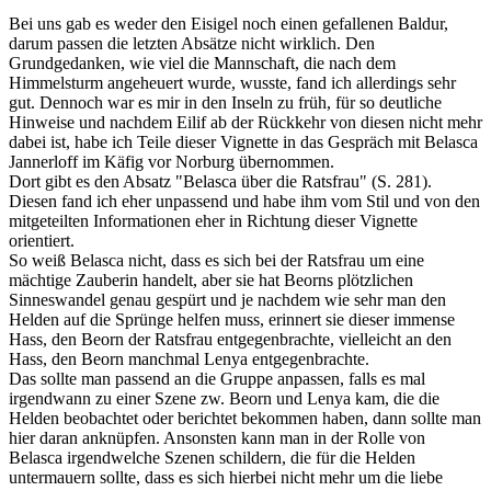
Bei uns gab es weder den Eisigel noch einen gefallenen Baldur,
darum passen die letzten Absätze nicht wirklich. Den
Grundgedanken, wie viel die Mannschaft, die nach dem
Himmelsturm angeheuert wurde, wusste, fand ich allerdings sehr
gut. Dennoch war es mir in den Inseln zu früh, für so deutliche
Hinweise und nachdem Eilif ab der Rückkehr von diesen nicht mehr
dabei ist, habe ich Teile dieser Vignette in das Gespräch mit Belasca
Jannerloff im Käfig vor Norburg übernommen.
Dort gibt es den Absatz "Belasca über die Ratsfrau" (S. 281).
Diesen fand ich eher unpassend und habe ihm vom Stil und von den
mitgeteilten Informationen eher in Richtung dieser Vignette
orientiert.
So weiß Belasca nicht, dass es sich bei der Ratsfrau um eine
mächtige Zauberin handelt, aber sie hat Beorns plötzlichen
Sinneswandel genau gespürt und je nachdem wie sehr man den
Helden auf die Sprünge helfen muss, erinnert sie dieser immense
Hass, den Beorn der Ratsfrau entgegenbrachte, vielleicht an den
Hass, den Beorn manchmal Lenya entgegenbrachte.
Das sollte man passend an die Gruppe anpassen, falls es mal
irgendwann zu einer Szene zw. Beorn und Lenya kam, die die
Helden beobachtet oder berichtet bekommen haben, dann sollte man
hier daran anknüpfen. Ansonsten kann man in der Rolle von
Belasca irgendwelche Szenen schildern, die für die Helden
untermauern sollte, dass es sich hierbei nicht mehr um die liebe