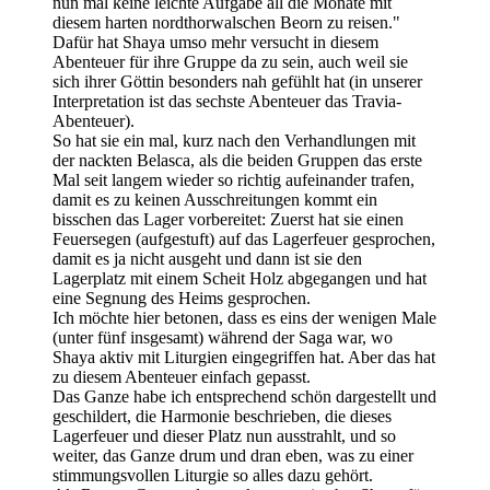
nun mal keine leichte Aufgabe all die Monate mit
diesem harten nordthorwalschen Beorn zu reisen."
Dafür hat Shaya umso mehr versucht in diesem
Abenteuer für ihre Gruppe da zu sein, auch weil sie
sich ihrer Göttin besonders nah gefühlt hat (in unserer
Interpretation ist das sechste Abenteuer das Travia-
Abenteuer).
So hat sie ein mal, kurz nach den Verhandlungen mit
der nackten Belasca, als die beiden Gruppen das erste
Mal seit langem wieder so richtig aufeinander trafen,
damit es zu keinen Ausschreitungen kommt ein
bisschen das Lager vorbereitet: Zuerst hat sie einen
Feuersegen (aufgestuft) auf das Lagerfeuer gesprochen,
damit es ja nicht ausgeht und dann ist sie den
Lagerplatz mit einem Scheit Holz abgegangen und hat
eine Segnung des Heims gesprochen.
Ich möchte hier betonen, dass es eins der wenigen Male
(unter fünf insgesamt) während der Saga war, wo
Shaya aktiv mit Liturgien eingegriffen hat. Aber das hat
zu diesem Abenteuer einfach gepasst.
Das Ganze habe ich entsprechend schön dargestellt und
geschildert, die Harmonie beschrieben, die dieses
Lagerfeuer und dieser Platz nun ausstrahlt, und so
weiter, das Ganze drum und dran eben, was zu einer
stimmungsvollen Liturgie so alles dazu gehört.