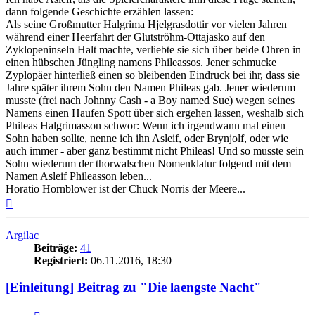
dann folgende Geschichte erzählen lassen:
Als seine Großmutter Halgrima Hjelgrasdottir vor vielen Jahren
während einer Heerfahrt der Glutströhm-Ottajasko auf den
Zyklopeninseln Halt machte, verliebte sie sich über beide Ohren in
einen hübschen Jüngling namens Phileassos. Jener schmucke
Zyplopäer hinterließ einen so bleibenden Eindruck bei ihr, dass sie
Jahre später ihrem Sohn den Namen Phileas gab. Jener wiederum
musste (frei nach Johnny Cash - a Boy named Sue) wegen seines
Namens einen Haufen Spott über sich ergehen lassen, weshalb sich
Phileas Halgrimasson schwor: Wenn ich irgendwann mal einen
Sohn haben sollte, nenne ich ihn Asleif, oder Brynjolf, oder wie
auch immer - aber ganz bestimmt nicht Phileas! Und so musste sein
Sohn wiederum der thorwalschen Nomenklatur folgend mit dem
Namen Asleif Phileasson leben...
Horatio Hornblower ist der Chuck Norris der Meere...
Nach
oben
Argilac
Beiträge:
41
Registriert:
06.11.2016, 18:30
[Einleitung] Beitrag zu "Die laengste Nacht"
Zitat