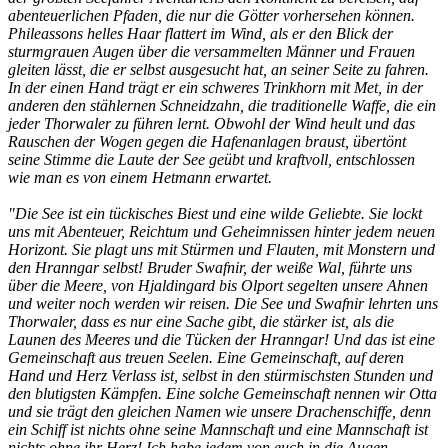
abenteuerlichen Pfaden, die nur die Götter vorhersehen können.
Phileassons helles Haar flattert im Wind, als er den Blick der
sturmgrauen Augen über die versammelten Männer und Frauen
gleiten lässt, die er selbst ausgesucht hat, an seiner Seite zu fahren.
In der einen Hand trägt er ein schweres Trinkhorn mit Met, in der
anderen den stählernen Schneidzahn, die traditionelle Waffe, die ein
jeder Thorwaler zu führen lernt. Obwohl der Wind heult und das
Rauschen der Wogen gegen die Hafenanlagen braust, übertönt
seine Stimme die Laute der See geübt und kraftvoll, entschlossen
wie man es von einem Hetmann erwartet.
"Die See ist ein tückisches Biest und eine wilde Geliebte. Sie lockt
uns mit Abenteuer, Reichtum und Geheimnissen hinter jedem neuen
Horizont. Sie plagt uns mit Stürmen und Flauten, mit Monstern und
den Hranngar selbst! Bruder Swafnir, der weiße Wal, führte uns
über die Meere, von Hjaldingard bis Olport segelten unsere Ahnen
und weiter noch werden wir reisen. Die See und Swafnir lehrten uns
Thorwaler, dass es nur eine Sache gibt, die stärker ist, als die
Launen des Meeres und die Tücken der Hranngar! Und das ist eine
Gemeinschaft aus treuen Seelen. Eine Gemeinschaft, auf deren
Hand und Herz Verlass ist, selbst in den stürmischsten Stunden und
den blutigsten Kämpfen. Eine solche Gemeinschaft nennen wir Otta
und sie trägt den gleichen Namen wie unsere Drachenschiffe, denn
ein Schiff ist nichts ohne seine Mannschaft und eine Mannschaft ist
nichts ohne ihr Herz! Ich habe jedem von euch in die Augen