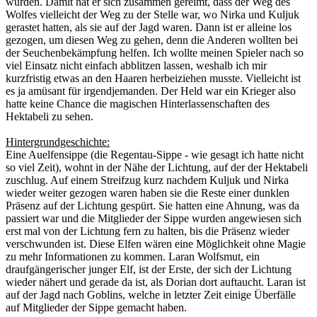
wurden. Damit hat er sich zusammen gereimt, dass der Weg des
Wolfes vielleicht der Weg zu der Stelle war, wo Nirka und Kuljuk
gerastet hatten, als sie auf der Jagd waren. Dann ist er alleine los
gezogen, um diesen Weg zu gehen, denn die Anderen wollten bei
der Seuchenbekämpfung helfen. Ich wollte meinen Spieler nach so
viel Einsatz nicht einfach abblitzen lassen, weshalb ich mir
kurzfristig etwas an den Haaren herbeiziehen musste. Vielleicht ist
es ja amüsant für irgendjemanden. Der Held war ein Krieger also
hatte keine Chance die magischen Hinterlassenschaften des
Hektabeli zu sehen.
Hintergrundgeschichte:
Eine Auelfensippe (die Regentau-Sippe - wie gesagt ich hatte nicht
so viel Zeit), wohnt in der Nähe der Lichtung, auf der der Hektabeli
zuschlug. Auf einem Streifzug kurz nachdem Kuljuk und Nirka
wieder weiter gezogen waren haben sie die Reste einer dunklen
Präsenz auf der Lichtung gespürt. Sie hatten eine Ahnung, was da
passiert war und die Mitglieder der Sippe wurden angewiesen sich
erst mal von der Lichtung fern zu halten, bis die Präsenz wieder
verschwunden ist. Diese Elfen wären eine Möglichkeit ohne Magie
zu mehr Informationen zu kommen. Laran Wolfsmut, ein
draufgängerischer junger Elf, ist der Erste, der sich der Lichtung
wieder nähert und gerade da ist, als Dorian dort auftaucht. Laran ist
auf der Jagd nach Goblins, welche in letzter Zeit einige Überfälle
auf Mitglieder der Sippe gemacht haben.