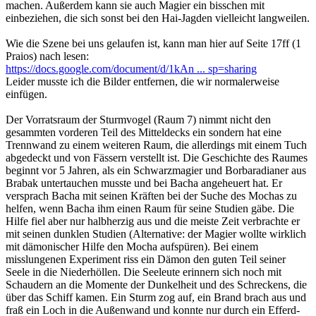
machen. Außerdem kann sie auch Magier ein bisschen mit
einbeziehen, die sich sonst bei den Hai-Jagden vielleicht langweilen.
Wie die Szene bei uns gelaufen ist, kann man hier auf Seite 17ff (1
Praios) nach lesen:
https://docs.google.com/document/d/1kAn ... sp=sharing
Leider musste ich die Bilder entfernen, die wir normalerweise
einfügen.
Der Vorratsraum der Sturmvogel (Raum 7) nimmt nicht den
gesammten vorderen Teil des Mitteldecks ein sondern hat eine
Trennwand zu einem weiteren Raum, die allerdings mit einem Tuch
abgedeckt und von Fässern verstellt ist. Die Geschichte des Raumes
beginnt vor 5 Jahren, als ein Schwarzmagier und Borbaradianer aus
Brabak untertauchen musste und bei Bacha angeheuert hat. Er
versprach Bacha mit seinen Kräften bei der Suche des Mochas zu
helfen, wenn Bacha ihm einen Raum für seine Studien gäbe. Die
Hilfe fiel aber nur halbherzig aus und die meiste Zeit verbrachte er
mit seinen dunklen Studien (Alternative: der Magier wollte wirklich
mit dämonischer Hilfe den Mocha aufspüren). Bei einem
misslungenen Experiment riss ein Dämon den guten Teil seiner
Seele in die Niederhöllen. Die Seeleute erinnern sich noch mit
Schaudern an die Momente der Dunkelheit und des Schreckens, die
über das Schiff kamen. Ein Sturm zog auf, ein Brand brach aus und
fraß ein Loch in die Außenwand und konnte nur durch ein Efferd-