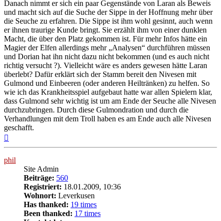
Danach nimmt er sich ein paar Gegenstände von Laran als Beweis
und macht sich auf die Suche der Sippe in der Hoffnung mehr über
die Seuche zu erfahren. Die Sippe ist ihm wohl gesinnt, auch wenn
er ihnen traurige Kunde bringt. Sie erzählt ihm von einer dunklen
Macht, die über den Platz gekommen ist. Für mehr Infos hätte ein
Magier der Elfen allerdings mehr „Analysen“ durchführen müssen
und Dorian hat ihn nicht dazu nicht bekommen (und es auch nicht
richtig versucht ?). Vielleicht wäre es anders gewesen hätte Laran
überlebt? Dafür erklärt sich der Stamm bereit den Nivesen mit
Gulmond und Einbeeren (oder anderen Heiltränken) zu helfen. So
wie ich das Krankheitsspiel aufgebaut hatte war allen Spielern klar,
dass Gulmond sehr wichtig ist um am Ende der Seuche alle Nivesen
durchzubringen. Durch diese Gulmondration und durch die
Verhandlungen mit dem Troll haben es am Ende auch alle Nivesen
geschafft.
Nach
oben
phil
Site Admin
Beiträge:
560
Registriert:
18.01.2009, 10:36
Wohnort:
Leverkusen
Has thanked:
19 times
Been thanked:
17 times