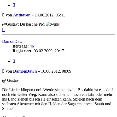
Zitat
Beitrag
von
Antharon
»
14.06.2012, 05:41
@Gustav: Du hast ne PM
Nach
oben
DamonDawn
Beiträge:
46
Registriert:
03.02.2009, 20:17
Zitat
Beitrag
von
DamonDawn
»
16.06.2012, 08:09
@ Gustav
Die Lieder klingen cool. Werde sie benutzen. Bis dahin ist es jedoch
noch ein weiter Weg. Kann also sicherlich noch ein Jahr oder mehr
ins Land ziehen bis ich sie einsetzen kann. Spielen nach dem
sechsten Abenteuer mit den Helden der Saga erst noch "Staub und
Sterne".