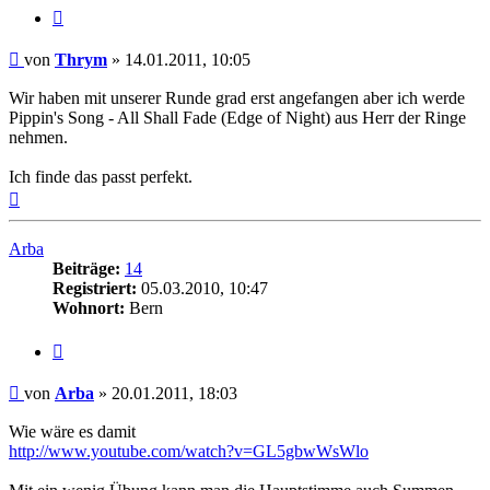
Zitat
Beitrag
von
Thrym
»
14.01.2011, 10:05
Wir haben mit unserer Runde grad erst angefangen aber ich werde
Pippin's Song - All Shall Fade (Edge of Night) aus Herr der Ringe
nehmen.
Ich finde das passt perfekt.
Nach
oben
Arba
Beiträge:
14
Registriert:
05.03.2010, 10:47
Wohnort:
Bern
Zitat
Beitrag
von
Arba
»
20.01.2011, 18:03
Wie wäre es damit
http://www.youtube.com/watch?v=GL5gbwWsWlo