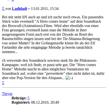
Beitrag
von
Ladidadi
»
13.01.2011, 15:34
Bei mir steht IiN auch an und ich suche noch etwas. Ein passendes
Stück wäre eventuell "A Hero comes home" auf dem Soundtrack
des Beowulf-(Animations)-Films. Wird aber ebenfalls von einer
Frau gesungen; eventuell kann man die Melodie in ihrer
ausgesungenen Form auch erst von der Dryade an Bord des
Baumschiffes singen lassen und bei der Tie-Shianna-Belagerung
von seiner Mutter? In der Gefängniszelle könnt ihr als der Elf
Faelanthir die sehr eingängige Melodie ja bereits tatsächlich
summen...
ch verwende den Soundtrack sowieso stark für die Phileasson-
Kampagne, weil ich finde, er passt sehr gut. Die "Hero comes
Home" Melodie taucht in allen möglichen Variationen im
Soundtrack auf, wobei eine "pervertierte" eher nicht dabei ist, dafür
aber eine Pop-Version für den Abspann...
Nach
oben
Thrym
Beiträge:
5
Registriert:
08.12.2010, 20:49