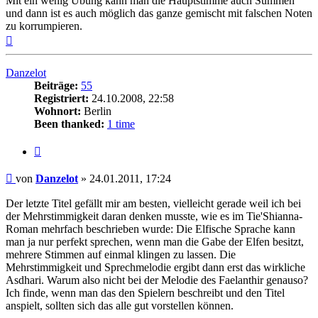
Mit ein wenig Übung kann man die Hauptstimme auch Summen
und dann ist es auch möglich das ganze gemischt mit falschen Noten
zu korrumpieren.
Nach
oben
Danzelot
Beiträge:
55
Registriert:
24.10.2008, 22:58
Wohnort:
Berlin
Been thanked:
1 time
Zitat
Beitrag
von
Danzelot
»
24.01.2011, 17:24
Der letzte Titel gefällt mir am besten, vielleicht gerade weil ich bei
der Mehrstimmigkeit daran denken musste, wie es im Tie'Shianna-
Roman mehrfach beschrieben wurde: Die Elfische Sprache kann
man ja nur perfekt sprechen, wenn man die Gabe der Elfen besitzt,
mehrere Stimmen auf einmal klingen zu lassen. Die
Mehrstimmigkeit und Sprechmelodie ergibt dann erst das wirkliche
Asdhari. Warum also nicht bei der Melodie des Faelanthir genauso?
Ich finde, wenn man das den Spielern beschreibt und den Titel
anspielt, sollten sich das alle gut vorstellen können.