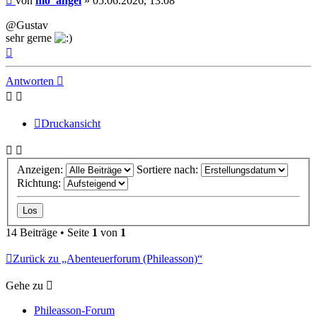
von
mo_angel
»
05.06.2026, 13:08
@Gustav
sehr gerne
Nach
oben
Antworten
Druckansicht
Anzeigen:
Sortiere nach:
Richtung:
14 Beiträge • Seite
1
von
1
Zurück zu „Abenteuerforum (Phileasson)“
Gehe zu
Phileasson-Forum