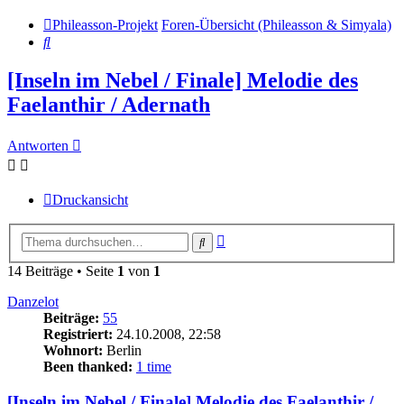
Phileasson-Projekt
Foren-Übersicht (Phileasson & Simyala)
Suche
[Inseln im Nebel / Finale] Melodie des
Faelanthir / Adernath
Antworten
Druckansicht
Erweiterte
Suche
Suche
14 Beiträge • Seite
1
von
1
Danzelot
Beiträge:
55
Registriert:
24.10.2008, 22:58
Wohnort:
Berlin
Been thanked:
1 time
[Inseln im Nebel / Finale] Melodie des Faelanthir /