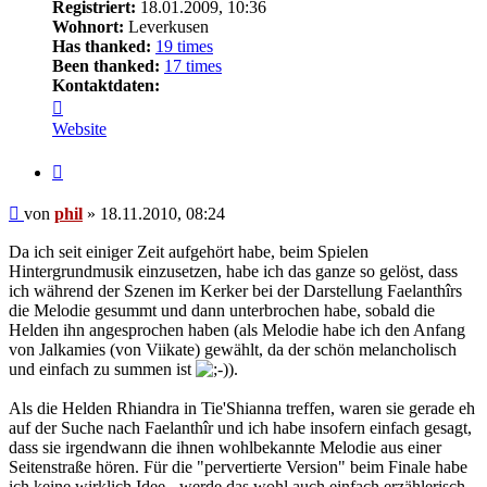
Registriert:
18.01.2009, 10:36
Wohnort:
Leverkusen
Has thanked:
19 times
Been thanked:
17 times
Kontaktdaten:
Kontaktdaten
von
Website
phil
Zitat
Beitrag
von
phil
»
18.11.2010, 08:24
Da ich seit einiger Zeit aufgehört habe, beim Spielen
Hintergrundmusik einzusetzen, habe ich das ganze so gelöst, dass
ich während der Szenen im Kerker bei der Darstellung Faelanthîrs
die Melodie gesummt und dann unterbrochen habe, sobald die
Helden ihn angesprochen haben (als Melodie habe ich den Anfang
von Jalkamies (von Viikate) gewählt, da der schön melancholisch
und einfach zu summen ist
).
Als die Helden Rhiandra in Tie'Shianna treffen, waren sie gerade eh
auf der Suche nach Faelanthîr und ich habe insofern einfach gesagt,
dass sie irgendwann die ihnen wohlbekannte Melodie aus einer
Seitenstraße hören. Für die "pervertierte Version" beim Finale habe
ich keine wirklich Idee - werde das wohl auch einfach erzählerisch