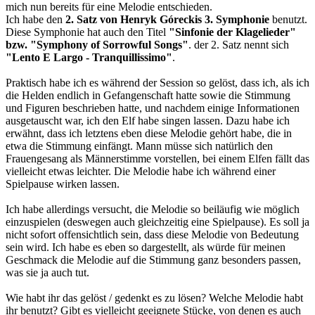
mich nun bereits für eine Melodie entschieden.
Ich habe den
2. Satz von Henryk Góreckis 3. Symphonie
benutzt.
Diese Symphonie hat auch den Titel
"Sinfonie der Klagelieder"
bzw. "Symphony of Sorrowful Songs"
. der 2. Satz nennt sich
"Lento E Largo - Tranquillissimo"
.
Praktisch habe ich es während der Session so gelöst, dass ich, als ich
die Helden endlich in Gefangenschaft hatte sowie die Stimmung
und Figuren beschrieben hatte, und nachdem einige Informationen
ausgetauscht war, ich den Elf habe singen lassen. Dazu habe ich
erwähnt, dass ich letztens eben diese Melodie gehört habe, die in
etwa die Stimmung einfängt. Mann müsse sich natürlich den
Frauengesang als Männerstimme vorstellen, bei einem Elfen fällt das
vielleicht etwas leichter. Die Melodie habe ich während einer
Spielpause wirken lassen.
Ich habe allerdings versucht, die Melodie so beiläufig wie möglich
einzuspielen (deswegen auch gleichzeitig eine Spielpause). Es soll ja
nicht sofort offensichtlich sein, dass diese Melodie von Bedeutung
sein wird. Ich habe es eben so dargestellt, als würde für meinen
Geschmack die Melodie auf die Stimmung ganz besonders passen,
was sie ja auch tut.
Wie habt ihr das gelöst / gedenkt es zu lösen? Welche Melodie habt
ihr benutzt? Gibt es vielleicht geeignete Stücke, von denen es auch