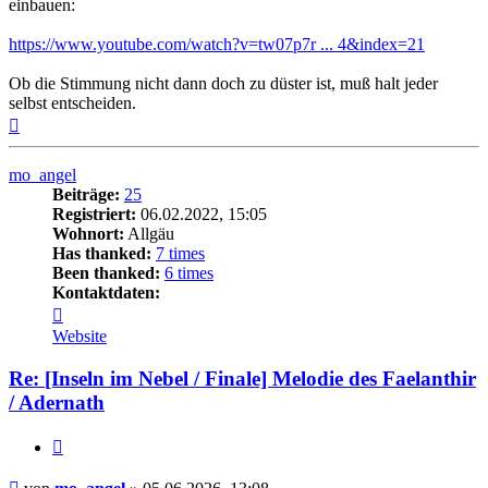
einbauen:
https://www.youtube.com/watch?v=tw07p7r ... 4&index=21
Ob die Stimmung nicht dann doch zu düster ist, muß halt jeder
selbst entscheiden.
Nach
oben
mo_angel
Beiträge:
25
Registriert:
06.02.2022, 15:05
Wohnort:
Allgäu
Has thanked:
7 times
Been thanked:
6 times
Kontaktdaten:
Kontaktdaten
von
Website
mo_angel
Re: [Inseln im Nebel / Finale] Melodie des Faelanthir
/ Adernath
Zitat
Beitrag