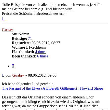
Tolle Beispiele von euch allen, bitte mehr, auch wenn es jetzt für
meine Gruppe bei dem o.g. Titel bleiben wird.
Preiset die Schönheit, Bruderschwestern!
Nach
oben
Gustav
Site Admin
Beiträge:
71
Registriert:
08.06.2012, 08:27
Wohnort:
Forchheim
Has thanked:
4 times
Been thanked:
6 times
Zitat
Beitrag
von
Gustav
»
08.06.2012, 09:00
Ich habe folgendes Lied gewählt:
The Passing of the Elves (A Elbereth Gilthoniel) - Howard Shore
Das ist nicht das Original sondern von einem anderen Chor
gesungen, damit klingt es nicht exakt wie das Original, was mir
wichtig war, da meine Gruppe doch sehr HdR fit ist. Natürlich