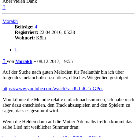
Aber vielen Dank
Nach
oben
Morakh
Beiträge:
4
Registriert:
22.04.2016, 05:38
Wohnort:
Köln
Zitat
Beitrag
von
Morakh
»
08.12.2017, 19:55
Auf der Suche nach guten Melodien für Faelanthir bin ich über
folgendes melancholisch-schönes, elfisches Wiegenlied gestolpert:
https://www.youtube.com/watch?v=dULdG1dGPos
Man könnte die Melodie relativ einfach nachsummen, ich habe mich
aber dazu entschieden, den Track abzuspielen und den Spielern zu
sagen, dass es gesummt wird.
Wenn die Helden dann auf die Mutter Adernaths treffen kommt das
selbe Lied mit weiblicher Stimmer dran: