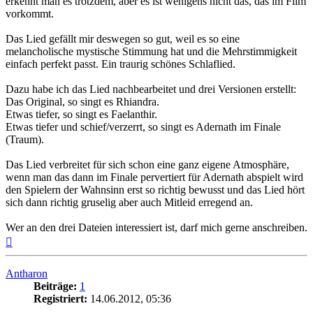
erkennt man es trotzdem, aber es ist wenigens nicht das, das im Film
vorkommt.
Das Lied gefällt mir deswegen so gut, weil es so eine
melancholische mystische Stimmung hat und die Mehrstimmigkeit
einfach perfekt passt. Ein traurig schönes Schlaflied.
Dazu habe ich das Lied nachbearbeitet und drei Versionen erstellt:
Das Original, so singt es Rhiandra.
Etwas tiefer, so singt es Faelanthir.
Etwas tiefer und schief/verzerrt, so singt es Adernath im Finale
(Traum).
Das Lied verbreitet für sich schon eine ganz eigene Atmosphäre,
wenn man das dann im Finale pervertiert für Adernath abspielt wird
den Spielern der Wahnsinn erst so richtig bewusst und das Lied hört
sich dann richtig gruselig aber auch Mitleid erregend an.
Wer an den drei Dateien interessiert ist, darf mich gerne anschreiben.
Nach
oben
Antharon
Beiträge:
1
Registriert:
14.06.2012, 05:36