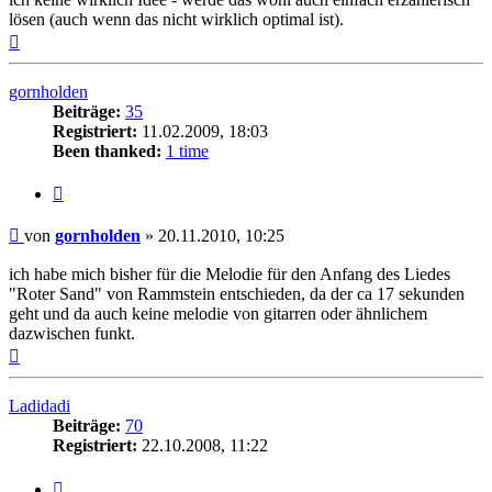
lösen (auch wenn das nicht wirklich optimal ist).
Nach
oben
gornholden
Beiträge:
35
Registriert:
11.02.2009, 18:03
Been thanked:
1 time
Zitat
Beitrag
von
gornholden
»
20.11.2010, 10:25
ich habe mich bisher für die Melodie für den Anfang des Liedes
"Roter Sand" von Rammstein entschieden, da der ca 17 sekunden
geht und da auch keine melodie von gitarren oder ähnlichem
dazwischen funkt.
Nach
oben
Ladidadi
Beiträge:
70
Registriert:
22.10.2008, 11:22
Zitat