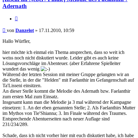
Adernath
Zitat
Beitrag
von
Danzelot
»
17.11.2010, 10:59
Hallo Würfler,
hier möchte ich einmal ein Thema ansprechen, dass so weit ich
weiss noch nicht diskutiert wurde. Leider gibt es auch keine
Lösungsvorschläge im Abenteuer. (aber Erfahrene Spielleiter
wundert das wenig
Während der letzten Session mit meiner Gruppe gelangten wir an
die Stelle, in der die "Helden" mit Faelanthir im Gefangenschaft auf
Ta'Lisseni einsitzen.
An dieser Stelle kommt die Melodie des Adernath bzw. Faelanthir
zum ersten Mal zum Einsatz.
Insgesamt kann man die Melodie ja 3 mal während der Kampagne
einsetzen: 1. An der eben genannten Stelle; 2. Als Faelanthirs Mutter
im Mythos von Tie'Shianna; 3. Im Finale während des Traumes.
Entsprechende Abentuerseiten nach neuer Auflage sind
231/234/289.
Schade, dass ich nicht vorher hier mit euch diskutiert habe, ich habe