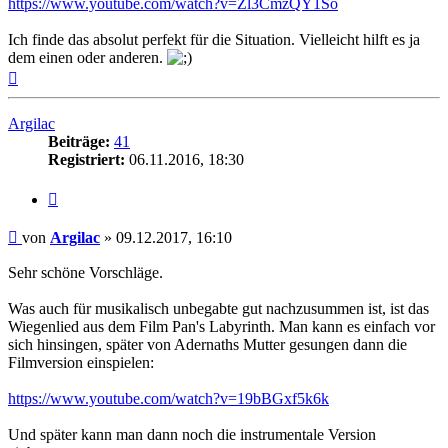
https://www.youtube.com/watch?v=Zl3CmzQY1So
Ich finde das absolut perfekt für die Situation. Vielleicht hilft es ja
dem einen oder anderen.
Nach
oben
Argilac
Beiträge:
41
Registriert:
06.11.2016, 18:30
Zitat
Beitrag
von
Argilac
»
09.12.2017, 16:10
Sehr schöne Vorschläge.
Was auch für musikalisch unbegabte gut nachzusummen ist, ist das
Wiegenlied aus dem Film Pan's Labyrinth. Man kann es einfach vor
sich hinsingen, später von Adernaths Mutter gesungen dann die
Filmversion einspielen:
https://www.youtube.com/watch?v=19bBGxf5k6k
Und später kann man dann noch die instrumentale Version