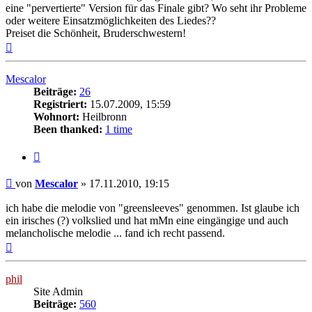
eine "pervertierte" Version für das Finale gibt? Wo seht ihr Probleme
oder weitere Einsatzmöglichkeiten des Liedes??
Preiset die Schönheit, Bruderschwestern!
Nach
oben
Mescalor
Beiträge:
26
Registriert:
15.07.2009, 15:59
Wohnort:
Heilbronn
Been thanked:
1 time
Zitat
Beitrag
von
Mescalor
»
17.11.2010, 19:15
ich habe die melodie von "greensleeves" genommen. Ist glaube ich
ein irisches (?) volkslied und hat mMn eine eingängige und auch
melancholische melodie ... fand ich recht passend.
Nach
oben
phil
Site Admin
Beiträge:
560