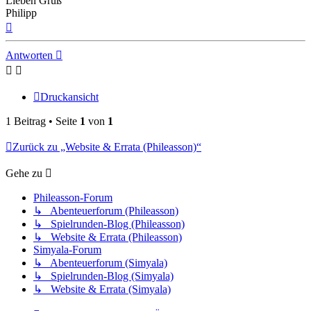
Lieben Gruß
Philipp
Nach
oben
Antworten
Druckansicht
1 Beitrag • Seite
1
von
1
Zurück zu „Website & Errata (Phileasson)“
Gehe zu
Phileasson-Forum
↳ Abenteuerforum (Phileasson)
↳ Spielrunden-Blog (Phileasson)
↳ Website & Errata (Phileasson)
Simyala-Forum
↳ Abenteuerforum (Simyala)
↳ Spielrunden-Blog (Simyala)
↳ Website & Errata (Simyala)