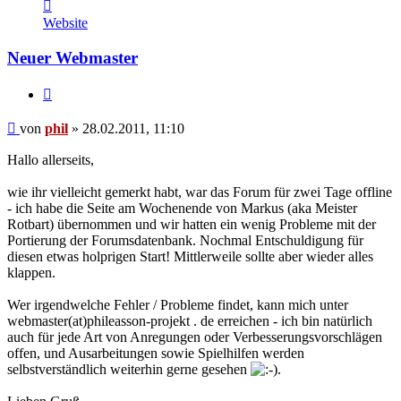
Kontaktdaten
von
Website
phil
Neuer Webmaster
Zitat
Beitrag
von
phil
»
28.02.2011, 11:10
Hallo allerseits,
wie ihr vielleicht gemerkt habt, war das Forum für zwei Tage offline
- ich habe die Seite am Wochenende von Markus (aka Meister
Rotbart) übernommen und wir hatten ein wenig Probleme mit der
Portierung der Forumsdatenbank. Nochmal Entschuldigung für
diesen etwas holprigen Start! Mittlerweile sollte aber wieder alles
klappen.
Wer irgendwelche Fehler / Probleme findet, kann mich unter
webmaster(at)phileasson-projekt . de erreichen - ich bin natürlich
auch für jede Art von Anregungen oder Verbesserungsvorschlägen
offen, und Ausarbeitungen sowie Spielhilfen werden
selbstverständlich weiterhin gerne gesehen
.