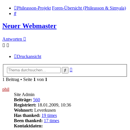
Phileasson-Projekt
Foren-Übersicht (Phileasson & Simyala)
Suche
Neuer Webmaster
Antworten
Druckansicht
Erweiterte
Suche
Suche
1 Beitrag • Seite
1
von
1
phil
Site Admin
Beiträge:
560
Registriert:
18.01.2009, 10:36
Wohnort:
Leverkusen
Has thanked:
19 times
Been thanked:
17 times
Kontaktdaten: